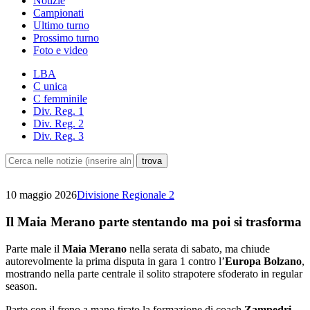
Notizie
Campionati
Ultimo turno
Prossimo turno
Foto e video
LBA
C unica
C femminile
Div. Reg. 1
Div. Reg. 2
Div. Reg. 3
10 maggio 2026
Divisione Regionale 2
Il Maia Merano parte stentando ma poi si trasforma
Parte male il
Maia Merano
nella serata di sabato, ma chiude
autorevolmente la prima disputa in gara 1 contro l’
Europa Bolzano
,
mostrando nella parte centrale il solito strapotere sfoderato in regular
season.
Parte con il freno a mano tirato la formazione di coach
Zampedri
,