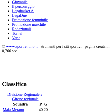
Giovanile
Il personaggio
Legabasket A
LegaDue
Promozione femminile
Promozione maschile
Redazionali
Tornei
Varie
©
www.sportrentino.it
- strumenti per i siti sportivi - pagina creata in
0,766 sec.
Classifica
Divisione Regionale 2:
Girone regionale
Squadra
P
G
Maia Merano
40
20