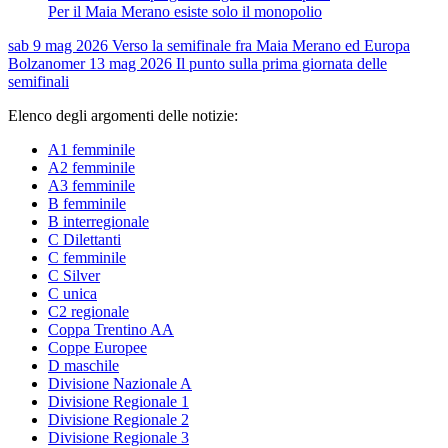
Per il Maia Merano esiste solo il monopolio
sab 9 mag 2026
Verso la semifinale fra Maia Merano ed Europa
Bolzano
mer 13 mag 2026
Il punto sulla prima giornata delle
semifinali
Elenco degli argomenti delle notizie:
A1 femminile
A2 femminile
A3 femminile
B femminile
B interregionale
C Dilettanti
C femminile
C Silver
C unica
C2 regionale
Coppa Trentino AA
Coppe Europee
D maschile
Divisione Nazionale A
Divisione Regionale 1
Divisione Regionale 2
Divisione Regionale 3