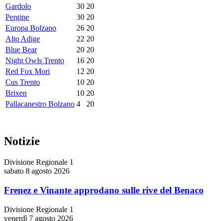
Gardolo
30
20
Pergine
30
20
Europa Bolzano
26
20
Alto Adige
22
20
Blue Bear
20
20
Night Owls Trento
16
20
Red Fox Mori
12
20
Cus Trento
10
20
Brixen
10
20
Pallacanestro Bolzano
4
20
Notizie
Divisione Regionale 1
sabato 8 agosto 2026
Frenez e Vinante approdano sulle rive del Benaco
Divisione Regionale 1
venerdì 7 agosto 2026