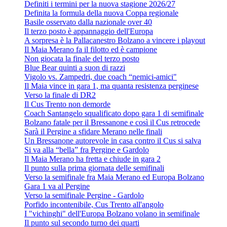
Definiti i termini per la nuova stagione 2026/27
Definita la formula della nuova Coppa regionale
Basile osservato dalla nazionale over 40
Il terzo posto è appannaggio dell'Europa
A sorpresa è la Pallacanestro Bolzano a vincere i playout
Il Maia Merano fa il filotto ed è campione
Non giocata la finale del terzo posto
Blue Bear quinti a suon di razzi
Vigolo vs. Zampedri, due coach “nemici-amici"
Il Maia vince in gara 1, ma quanta resistenza perginese
Verso la finale di DR2
Il Cus Trento non demorde
Coach Santangelo squalificato dopo gara 1 di semifinale
Bolzano fatale per il Bressanone e così il Cus retrocede
Sarà il Pergine a sfidare Merano nelle finali
Un Bressanone autorevole in casa contro il Cus si salva
Si va alla “bella” fra Pergine e Gardolo
Il Maia Merano ha fretta e chiude in gara 2
Il punto sulla prima giornata delle semifinali
Verso la semifinale fra Maia Merano ed Europa Bolzano
Gara 1 va al Pergine
Verso la semifinale Pergine - Gardolo
Porfido incontenibile, Cus Trento all'angolo
I "vichinghi" dell'Europa Bolzano volano in semifinale
Il punto sul secondo turno dei quarti