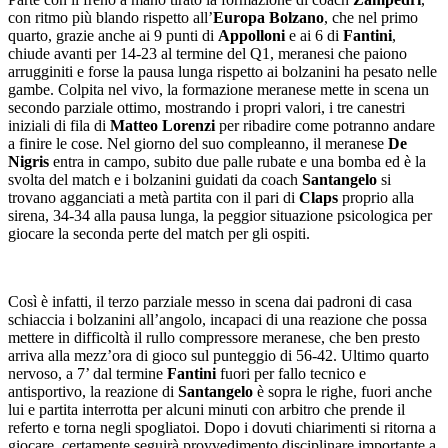
con ritmo più blando rispetto all’
Europa Bolzano
, che nel primo
quarto, grazie anche ai 9 punti di
Appolloni
e ai 6 di
Fantini
,
chiude avanti per 14-23 al termine del Q1, meranesi che paiono
arrugginiti e forse la pausa lunga rispetto ai bolzanini ha pesato nelle
gambe. Colpita nel vivo, la formazione meranese mette in scena un
secondo parziale ottimo, mostrando i propri valori, i tre canestri
iniziali di fila di
Matteo Lorenzi
per ribadire come potranno andare
a finire le cose. Nel giorno del suo compleanno, il meranese
De
Nigris
entra in campo, subito due palle rubate e una bomba ed è la
svolta del match e i bolzanini guidati da coach
Santangelo
si
trovano agganciati a metà partita con il pari di
Claps
proprio alla
sirena, 34-34 alla pausa lunga, la peggior situazione psicologica per
giocare la seconda perte del match per gli ospiti.
Così è infatti, il terzo parziale messo in scena dai padroni di casa
schiaccia i bolzanini all’angolo, incapaci di una reazione che possa
mettere in difficoltà il rullo compressore meranese, che ben presto
arriva alla mezz’ora di gioco sul punteggio di 56-42. Ultimo quarto
nervoso, a 7’ dal termine
Fantini
fuori per fallo tecnico e
antisportivo, la reazione di
Santangelo
è sopra le righe, fuori anche
lui e partita interrotta per alcuni minuti con arbitro che prende il
referto e torna negli spogliatoi. Dopo i dovuti chiarimenti si ritorna a
giocare, certamente seguirà provvedimento disciplinare importante a