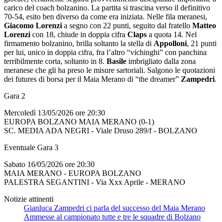
carico del coach bolzanino. La partita si trascina verso il definitivo
70-54, esito ben diverso da come era iniziata. Nelle fila meranesi,
Giacomo Lorenzi
a segno con 22 punti, seguito dal fratello
Matteo
Lorenzi
con 18, chiude in doppia cifra
Claps
a quota 14. Nel
firmamento bolzanino, brilla soltanto la stella di
Appolloni
, 21 punti
per lui, unico in doppia cifra, fra l’altro “vichinghi” con panchina
terribilmente corta, soltanto in 8.
Basile
imbrigliato dalla zona
meranese che gli ha preso le misure sartoriali. Salgono le quotazioni
dei futures di borsa per il Maia Merano di “the dreamer”
Zampedri
.
Gara 2
Mercoledì 13/05/2026 ore 20:30
EUROPA BOLZANO MAIA MERANO (0-1)
SC. MEDIA ADA NEGRI - Viale Druso 289/f - BOLZANO
Eventuale Gara 3
Sabato 16/05/2026 ore 20:30
MAIA MERANO - EUROPA BOLZANO
PALESTRA SEGANTINI - Via Xxx Aprile - MERANO
Notizie attinenti
Gianluca Zampedri ci parla del successo del Maia Merano
Ammesse al campionato tutte e tre le squadre di Bolzano