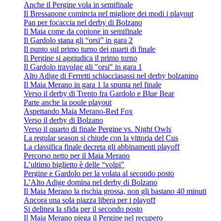
Anche il Pergine vola in semifinale
Il Bressanone comincia nel migliore dei modi i playout
Pan per focaccia nel derby di Bolzano
Il Maia come da copione in semifinale
Il Gardolo stana gli “orsi” in gara 2
Il punto sul primo turno dei quarti di finale
Il Pergine si aggiudica il primo turno
Il Gardolo travolge gli "orsi" in gara 1
Alto Adige di Ferretti schiacciasassi nel derby bolzanino
Il Maia Merano in gara 1 la spunta nel finale
Verso il derby di Trento fra Gardolo e Blue Bear
Parte anche la poule playout
Aspettando Maia Merano-Red Fox
Verso il derby di Bolzano
Verso il quarto di finale Pergine vs. Night Owls
La regular season si chiude con la vittoria del Cus
La classifica finale decreta gli abbinamenti playoff
Percorso netto per il Maia Merano
L’ultimo biglietto è delle “volpi"
Pergine e Gardolo per la volata al secondo posto
L’Alto Adige domina nel derby di Bolzano
Il Maia Merano la rischia grossa, non gli bastano 40 minuti
Ancora una sola piazza libera per i playoff
Si delinea la sfida per il secondo posto
Il Maia Merano piega il Pergine nel recupero