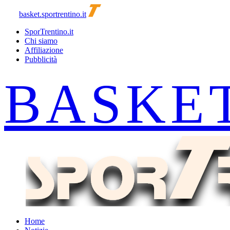
basket.sportrentino.it
SporTrentino.it
Chi siamo
Affiliazione
Pubblicità
Home