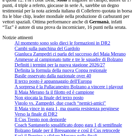
punti, 4 triple a referto, giocasse in serie A, sarebbe un degno
testimonial per la nota azienda italiana di Colleferro quotata in borsa
fra le blue chip, leader mondiale nella produzione di carburanti per
vettori spaziali. Ottima performance anche di
Germanà
, infatti
“Taz” è autore di una prova da incorniciare, 16 punti nella serata.
Notizie attinenti
Al momento sono solo dieci le formazioni in DR2
Cambi sulla panchina del Gardolo
Gianluca Zampedri ci parla del successo del Maia Merano
Ammesse al campionato tutte e tre le squadre di Bolzano
Definiti i termini per la nuova stagione 2026/27
Definita la formula della nuova Coppa regionale
Basile osservato dalla nazionale over 40
Il terzo posto è appannaggio dell'Europa
A sorpresa è la Pallacanestro Bolzano a vincere i playout
Il Maia Merano fa il filotto ed è campione
Non giocata la finale del terzo posto
Vigolo vs. Zampedri, due coach “nemici-amici"
Il Maia vince in gara 1, ma quanta resistenza perginese
Verso la finale di DR2
Il Cus Trento non demorde
Coach Santangelo squalificato dopo gara 1 di semifinale
Bolzano fatale per il Bressanone e così il Cus retrocede
Sarà il Pergine a sfidare Merano nelle finali