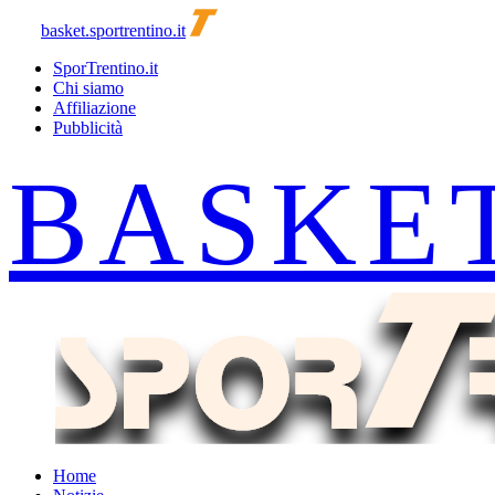
basket.sportrentino.it
SporTrentino.it
Chi siamo
Affiliazione
Pubblicità
Home