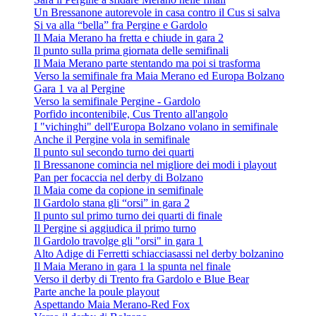
Un Bressanone autorevole in casa contro il Cus si salva
Si va alla “bella” fra Pergine e Gardolo
Il Maia Merano ha fretta e chiude in gara 2
Il punto sulla prima giornata delle semifinali
Il Maia Merano parte stentando ma poi si trasforma
Verso la semifinale fra Maia Merano ed Europa Bolzano
Gara 1 va al Pergine
Verso la semifinale Pergine - Gardolo
Porfido incontenibile, Cus Trento all'angolo
I "vichinghi" dell'Europa Bolzano volano in semifinale
Anche il Pergine vola in semifinale
Il punto sul secondo turno dei quarti
Il Bressanone comincia nel migliore dei modi i playout
Pan per focaccia nel derby di Bolzano
Il Maia come da copione in semifinale
Il Gardolo stana gli “orsi” in gara 2
Il punto sul primo turno dei quarti di finale
Il Pergine si aggiudica il primo turno
Il Gardolo travolge gli "orsi" in gara 1
Alto Adige di Ferretti schiacciasassi nel derby bolzanino
Il Maia Merano in gara 1 la spunta nel finale
Verso il derby di Trento fra Gardolo e Blue Bear
Parte anche la poule playout
Aspettando Maia Merano-Red Fox