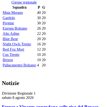
Girone regionale
Squadra
P
G
Maia Merano
40
20
Gardolo
30
20
Pergine
30
20
Europa Bolzano
26
20
Alto Adige
22
20
Blue Bear
20
20
Night Owls Trento
16
20
Red Fox Mori
12
20
Cus Trento
10
20
Brixen
10
20
Pallacanestro Bolzano
4
20
Notizie
Divisione Regionale 1
sabato 8 agosto 2026
Frenez e Vinante approdano sulle rive del Benaco