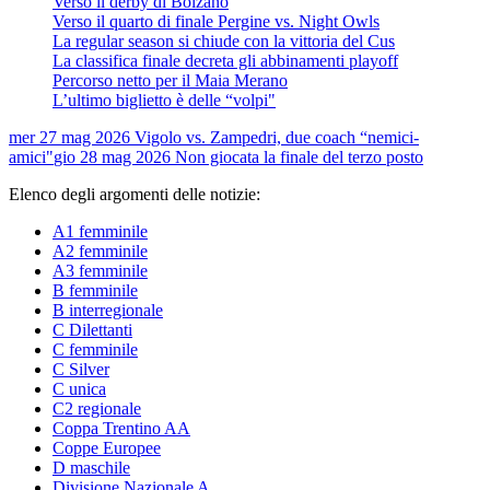
Verso il derby di Bolzano
Verso il quarto di finale Pergine vs. Night Owls
La regular season si chiude con la vittoria del Cus
La classifica finale decreta gli abbinamenti playoff
Percorso netto per il Maia Merano
L’ultimo biglietto è delle “volpi"
mer 27 mag 2026
Vigolo vs. Zampedri, due coach “nemici-
amici"
gio 28 mag 2026
Non giocata la finale del terzo posto
Elenco degli argomenti delle notizie:
A1 femminile
A2 femminile
A3 femminile
B femminile
B interregionale
C Dilettanti
C femminile
C Silver
C unica
C2 regionale
Coppa Trentino AA
Coppe Europee
D maschile
Divisione Nazionale A