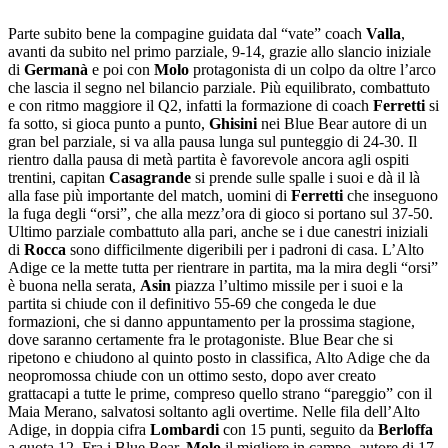
Parte subito bene la compagine guidata dal “vate” coach
Valla
,
avanti da subito nel primo parziale, 9-14, grazie allo slancio iniziale
di
Germanà
e poi con
Molo
protagonista di un colpo da oltre l’arco
che lascia il segno nel bilancio parziale. Più equilibrato, combattuto
e con ritmo maggiore il Q2, infatti la formazione di coach
Ferretti
si
fa sotto, si gioca punto a punto,
Ghisini
nei Blue Bear autore di un
gran bel parziale, si va alla pausa lunga sul punteggio di 24-30. Il
rientro dalla pausa di metà partita è favorevole ancora agli ospiti
trentini, capitan
Casagrande
si prende sulle spalle i suoi e dà il là
alla fase più importante del match, uomini di
Ferretti
che inseguono
la fuga degli “orsi”, che alla mezz’ora di gioco si portano sul 37-50.
Ultimo parziale combattuto alla pari, anche se i due canestri iniziali
di
Rocca
sono difficilmente digeribili per i padroni di casa. L’Alto
Adige ce la mette tutta per rientrare in partita, ma la mira degli “orsi”
è buona nella serata,
Asin
piazza l’ultimo missile per i suoi e la
partita si chiude con il definitivo 55-69 che congeda le due
formazioni, che si danno appuntamento per la prossima stagione,
dove saranno certamente fra le protagoniste. Blue Bear che si
ripetono e chiudono al quinto posto in classifica, Alto Adige che da
neopromossa chiude con un ottimo sesto, dopo aver creato
grattacapi a tutte le prime, compreso quello strano “pareggio” con il
Maia Merano, salvatosi soltanto agli overtime. Nelle fila dell’Alto
Adige, in doppia cifra
Lombardi
con 15 punti, seguito da
Berloffa
a quota 12. Fra i Blue Bear,
Molo
il migliore in campo, autore di 17