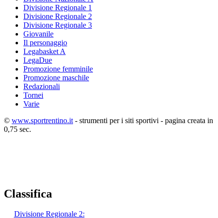
Divisione Regionale 1
Divisione Regionale 2
Divisione Regionale 3
Giovanile
Il personaggio
Legabasket A
LegaDue
Promozione femminile
Promozione maschile
Redazionali
Tornei
Varie
©
www.sportrentino.it
- strumenti per i siti sportivi - pagina creata in
0,75 sec.
Classifica
Divisione Regionale 2: