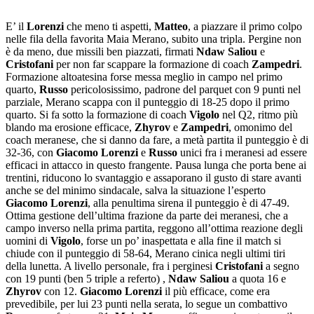
E’ il
Lorenzi
che meno ti aspetti,
Matteo
, a piazzare il primo colpo
nelle fila della favorita Maia Merano, subito una tripla. Pergine non
è da meno, due missili ben piazzati, firmati
Ndaw Saliou
e
Cristofani
per non far scappare la formazione di coach
Zampedri
.
Formazione altoatesina forse messa meglio in campo nel primo
quarto,
Russo
pericolosissimo, padrone del parquet con 9 punti nel
parziale, Merano scappa con il punteggio di 18-25 dopo il primo
quarto. Si fa sotto la formazione di coach
Vigolo
nel Q2, ritmo più
blando ma erosione efficace,
Zhyrov
e
Zampedri
, omonimo del
coach meranese, che si danno da fare, a metà partita il punteggio è di
32-36, con
Giacomo Lorenzi
e
Russo
unici fra i meranesi ad essere
efficaci in attacco in questo frangente. Pausa lunga che porta bene ai
trentini, riducono lo svantaggio e assaporano il gusto di stare avanti
anche se del minimo sindacale, salva la situazione l’esperto
Giacomo Lorenzi
, alla penultima sirena il punteggio è di 47-49.
Ottima gestione dell’ultima frazione da parte dei meranesi, che a
campo inverso nella prima partita, reggono all’ottima reazione degli
uomini di
Vigolo
, forse un po’ inaspettata e alla fine il match si
chiude con il punteggio di 58-64, Merano cinica negli ultimi tiri
della lunetta. A livello personale, fra i perginesi
Cristofani
a segno
con 19 punti (ben 5 triple a referto) ,
Ndaw Saliou
a quota 16 e
Zhyrov
con 12.
Giacomo Lorenzi
il più efficace, come era
prevedibile, per lui 23 punti nella serata, lo segue un combattivo