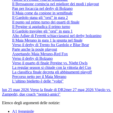
Il Bressanone comincia nel migliore dei modi i playout
Pan per focaccia nel derby di Bolzano
Il Maia come da copione in semifinale
Il Gardolo stana gli “orsi” in gara 2
Il punto sul primo turno dei quarti di finale
Il Pergine si aggiudica il primo turno
Il Gardolo travolge gli "orsi" in gara 1
Alto Adige di Ferretti schiacciasassi nel derby bolzanino
Il Maia Merano in gara 1 la spunta nel finale
Verso il derby di Trento fra Gardolo e Blue Bear
Parte anche la poule playout
Aspettando Maia Merano-Red Fox
Verso il derby di Bolzano
Verso il quarto di finale Pergine vs. Night Owls
La regular season si chiude con la vittoria del Cus
La classifica finale decreta gli abbinamenti playoff
Percorso netto per il Maia Merano
L’ultimo biglietto è delle “volpi"
lun 25 mag 2026
Verso la finale di DR2
mer 27 mag 2026
Vigolo vs.
Zampedri, due coach “nemici-amici"
Elenco degli argomenti delle notizie:
A1 femminile