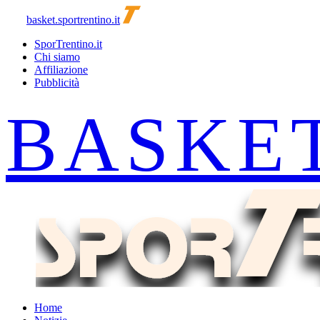
basket.sportrentino.it
SporTrentino.it
Chi siamo
Affiliazione
Pubblicità
Home