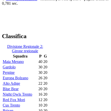
0,781 sec.
Classifica
Divisione Regionale 2:
Girone regionale
Squadra
P
G
Maia Merano
40
20
Gardolo
30
20
Pergine
30
20
Europa Bolzano
26
20
Alto Adige
22
20
Blue Bear
20
20
Night Owls Trento
16
20
Red Fox Mori
12
20
Cus Trento
10
20
Brixen
10
20