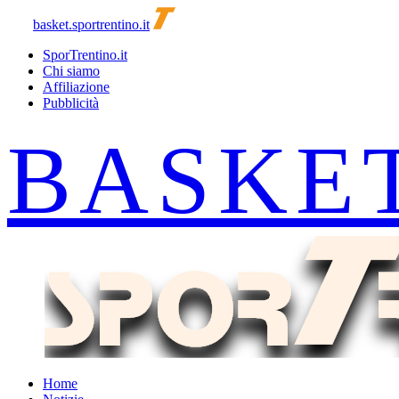
basket.sportrentino.it
SporTrentino.it
Chi siamo
Affiliazione
Pubblicità
Home