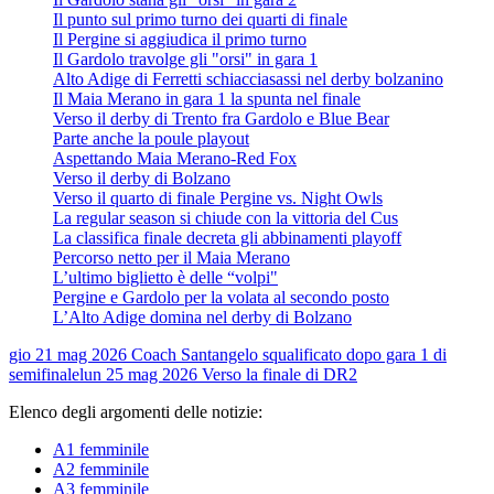
Il punto sul primo turno dei quarti di finale
Il Pergine si aggiudica il primo turno
Il Gardolo travolge gli "orsi" in gara 1
Alto Adige di Ferretti schiacciasassi nel derby bolzanino
Il Maia Merano in gara 1 la spunta nel finale
Verso il derby di Trento fra Gardolo e Blue Bear
Parte anche la poule playout
Aspettando Maia Merano-Red Fox
Verso il derby di Bolzano
Verso il quarto di finale Pergine vs. Night Owls
La regular season si chiude con la vittoria del Cus
La classifica finale decreta gli abbinamenti playoff
Percorso netto per il Maia Merano
L’ultimo biglietto è delle “volpi"
Pergine e Gardolo per la volata al secondo posto
L’Alto Adige domina nel derby di Bolzano
gio 21 mag 2026
Coach Santangelo squalificato dopo gara 1 di
semifinale
lun 25 mag 2026
Verso la finale di DR2
Elenco degli argomenti delle notizie:
A1 femminile
A2 femminile
A3 femminile