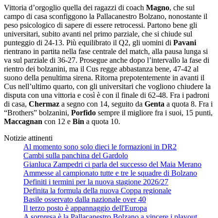
Vittoria d’orgoglio quella dei ragazzi di coach
Magno
, che sul
campo di casa sconfiggono la Pallacanestro Bolzano, nonostante il
peso psicologico di sapere di essere retrocessi. Partono bene gli
universitari, subito avanti nel primo parziale, che si chiude sul
punteggio di 24-13. Più equilibrato il Q2, gli uomini di
Pavani
rientrano in partita nella fase centrale del match, alla pausa lunga si
va sul parziale di 36-27. Prosegue anche dopo l’intervallo la fase di
rientro dei bolzanini, ma il Cus regge abbastanza bene, 47-42 al
suono della penultima sirena. Ritorna prepotentemente in avanti il
Cus nell’ultimo quarto, con gli universitari che vogliono chiudere la
disputa con una vittoria e così è con il finale di 62-48. Fra i padroni
di casa,
Chermaz
a segno con 14, seguito da
Genta
a quota 8. Fra i
“Brothers” bolzanini,
Porfido
sempre il migliore fra i suoi, 15 punti,
Maccagnan
con 12 e
Bin
a quota 10.
Notizie attinenti
Al momento sono solo dieci le formazioni in DR2
Cambi sulla panchina del Gardolo
Gianluca Zampedri ci parla del successo del Maia Merano
Ammesse al campionato tutte e tre le squadre di Bolzano
Definiti i termini per la nuova stagione 2026/27
Definita la formula della nuova Coppa regionale
Basile osservato dalla nazionale over 40
Il terzo posto è appannaggio dell'Europa
A sorpresa è la Pallacanestro Bolzano a vincere i playout