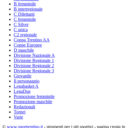
B femminile
B interregionale
C Dilettanti
C femminile
C Silver
C unica
C2 regionale
Coppa Trentino AA
Coppe Europee
D maschile
Divisione Nazionale A
Divisione Regionale 1
Divisione Regionale 2
Divisione Regionale 3
Giovanile
Il personaggio
Legabasket A
LegaDue
Promozione femminile
Promozione maschile
Redazionali
Tornei
Varie
©
www.sportrentino.it
- strumenti per i siti sportivi - pagina creata in