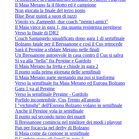
Il Maia Merano fa il filotto ed è campione
Non giocata la finale del terzo posto
Blue Bear quinti a suon di razzi
Vigolo vs. Zampedri, due coach “nemici-amici"
Il Maia vince in gara 1, ma quanta resistenza perginese
Verso la finale di DR2
Coach Santangelo squalificato dopo gara 1 di semifinale
Bolzano fatale per il Bressanone e così il Cus retrocede
Sarà il Pergine a sfidare Merano nelle finali
Un Bressanone autorevole in casa contro il Cus si salva
Si va alla “bella” fra Pergine e Gardolo
Il Maia Merano ha fretta e chiude in gara 2
Il punto sulla prima giornata delle semifinali
Il Maia Merano parte stentando ma poi si trasforma
Verso la semifinale fra Maia Merano ed Europa Bolzano
Gara 1 va al Pergine
Verso la semifinale Pergine - Gardolo
Porfido incontenibile, Cus Trento all'angolo
I "vichinghi" dell'Europa Bolzano volano in semifinale
Anche il Pergine vola in semifinale
Il punto sul secondo turno dei quarti
Il Bressanone comincia nel migliore dei modi i playout
Pan per focaccia nel derby di Bolzano
Il Maia come da copione in semifinale
Il Gardolo stana gli “orsi” in gara 2