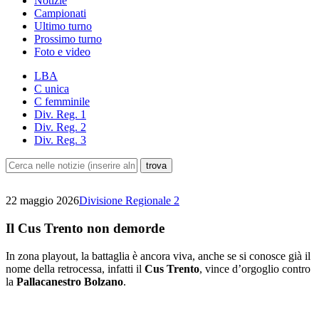
Notizie
Campionati
Ultimo turno
Prossimo turno
Foto e video
LBA
C unica
C femminile
Div. Reg. 1
Div. Reg. 2
Div. Reg. 3
22 maggio 2026
Divisione Regionale 2
Il Cus Trento non demorde
In zona playout, la battaglia è ancora viva, anche se si conosce già il
nome della retrocessa, infatti il
Cus Trento
, vince d’orgoglio contro
la
Pallacanestro Bolzano
.