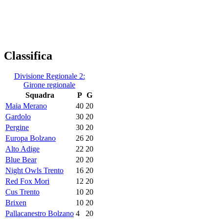
Classifica
Divisione Regionale 2:
Girone regionale
Squadra
P
G
Maia Merano
40
20
Gardolo
30
20
Pergine
30
20
Europa Bolzano
26
20
Alto Adige
22
20
Blue Bear
20
20
Night Owls Trento
16
20
Red Fox Mori
12
20
Cus Trento
10
20
Brixen
10
20
Pallacanestro Bolzano
4
20