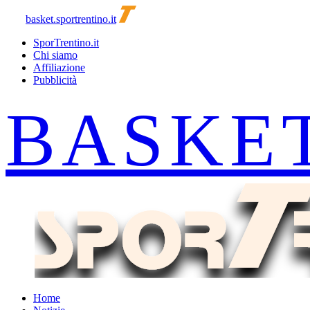
basket.sportrentino.it
SporTrentino.it
Chi siamo
Affiliazione
Pubblicità
Home