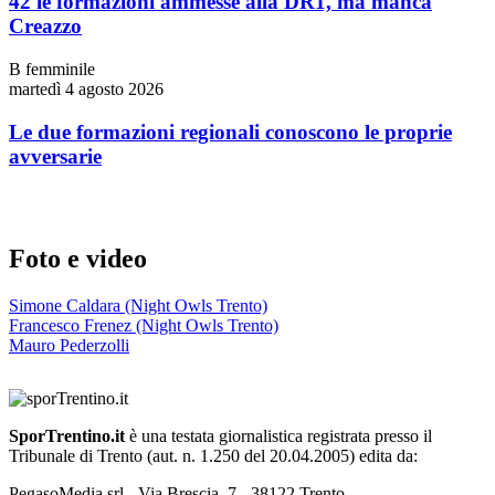
42 le formazioni ammesse alla DR1, ma manca
Creazzo
B femminile
martedì 4 agosto 2026
Le due formazioni regionali conoscono le proprie
avversarie
Foto e video
Simone Caldara (Night Owls Trento)
Francesco Frenez (Night Owls Trento)
Mauro Pederzolli
SporTrentino.it
è una testata giornalistica registrata presso il
Tribunale di Trento (aut. n. 1.250 del 20.04.2005) edita da:
PegasoMedia srl - Via Brescia, 7 - 38122 Trento