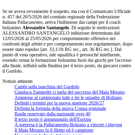
Se ne aveva ovviamente il sospetto, ma con il Comunicato Ufficiale
n. 457 del 20/5/2026 del comitato regionale della Federazione
Italiana Pallacanestro, arriva l'inibizione dai campi per il coach
bolzanino
Alessandro Santangelo
. Di seguito le motivazioni:
ALESSANDRO SANTANGELO inibizione determinata dal
12/05/2026 al 25/05/2026 per comportamento offensivo nei
confronti degli arbitri e per comportamento non regolamentare, dopo
essere stato espulso [art. 33,1/1b RG rec., art. 36 RG rec.]. Dal
punto di vista operativo, tale squalifica è pressoché ininfluente,
essendo ormai la formazione bolzanina fuori dai giochi per l'accesso
alla finale, influirà sulla finalina per il terzo posto, da giocarsi contro
il Gardolo.
Notizie attinenti
Cambi sulla panchina del Gardolo
Gianluca Zampedri ci parla del successo del Maia Merano
Ammesse al campionato tutte e tre le squadre di Bolzano
Definiti i termini per la nuova stagione 2026/27
Definita la formula della nuova Coppa regionale
Basile osservato dalla nazionale over 40
Il terzo posto è appannaggio dell'Europa
A sorpresa è la Pallacanestro Bolzano a vincere i playout
Il Maia Merano fa il filotto ed è campione