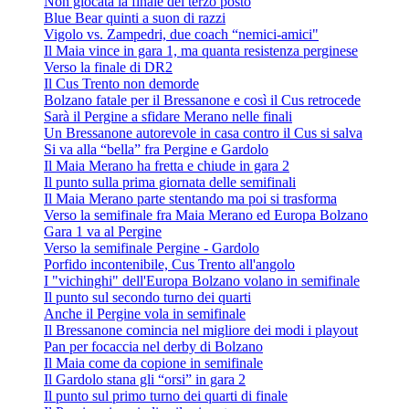
Non giocata la finale del terzo posto
Blue Bear quinti a suon di razzi
Vigolo vs. Zampedri, due coach “nemici-amici"
Il Maia vince in gara 1, ma quanta resistenza perginese
Verso la finale di DR2
Il Cus Trento non demorde
Bolzano fatale per il Bressanone e così il Cus retrocede
Sarà il Pergine a sfidare Merano nelle finali
Un Bressanone autorevole in casa contro il Cus si salva
Si va alla “bella” fra Pergine e Gardolo
Il Maia Merano ha fretta e chiude in gara 2
Il punto sulla prima giornata delle semifinali
Il Maia Merano parte stentando ma poi si trasforma
Verso la semifinale fra Maia Merano ed Europa Bolzano
Gara 1 va al Pergine
Verso la semifinale Pergine - Gardolo
Porfido incontenibile, Cus Trento all'angolo
I "vichinghi" dell'Europa Bolzano volano in semifinale
Il punto sul secondo turno dei quarti
Anche il Pergine vola in semifinale
Il Bressanone comincia nel migliore dei modi i playout
Pan per focaccia nel derby di Bolzano
Il Maia come da copione in semifinale
Il Gardolo stana gli “orsi” in gara 2
Il punto sul primo turno dei quarti di finale