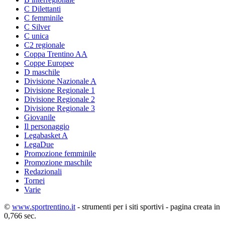
C Dilettanti
C femminile
C Silver
C unica
C2 regionale
Coppa Trentino AA
Coppe Europee
D maschile
Divisione Nazionale A
Divisione Regionale 1
Divisione Regionale 2
Divisione Regionale 3
Giovanile
Il personaggio
Legabasket A
LegaDue
Promozione femminile
Promozione maschile
Redazionali
Tornei
Varie
©
www.sportrentino.it
- strumenti per i siti sportivi - pagina creata in
0,766 sec.