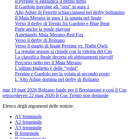
Il Pergine si aggiudica il primo turno
Il Gardolo travolge gli "orsi" in gara 1
Alto Adige di Ferretti schiacciasassi nel derby bolzanino
Il Maia Merano in gara 1 la spunta nel finale
Verso il derby di Trento fra Gardolo e Blue Bear
Parte anche la poule playout
Aspettando Maia Merano-Red Fox
Verso il derby di Bolzano
Verso il quarto di finale Pergine vs. Night Owls
La regular season si chiude con la vittoria del Cus
La classifica finale decreta gli abbinamenti playoff
Percorso netto per il Maia Merano
L’ultimo biglietto è delle “volpi"
Pergine e Gardolo per la volata al secondo posto
L’Alto Adige domina nel derby di Bolzano
mar 19 mag 2026
Bolzano fatale per il Bressanone e così il Cus
retrocede
ven 22 mag 2026
Il Cus Trento non demorde
Elenco degli argomenti delle notizie:
A1 femminile
A2 femminile
A3 femminile
B femminile
B interregionale