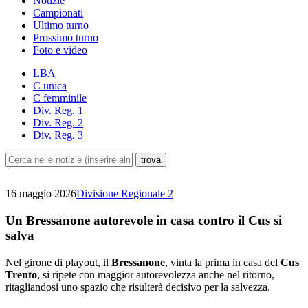
Notizie
Campionati
Ultimo turno
Prossimo turno
Foto e video
LBA
C unica
C femminile
Div. Reg. 1
Div. Reg. 2
Div. Reg. 3
16 maggio 2026
Divisione Regionale 2
Un Bressanone autorevole in casa contro il Cus si
salva
Nel girone di playout, il
Bressanone
, vinta la prima in casa del
Cus
Trento
, si ripete con maggior autorevolezza anche nel ritorno,
ritagliandosi uno spazio che risulterà decisivo per la salvezza.