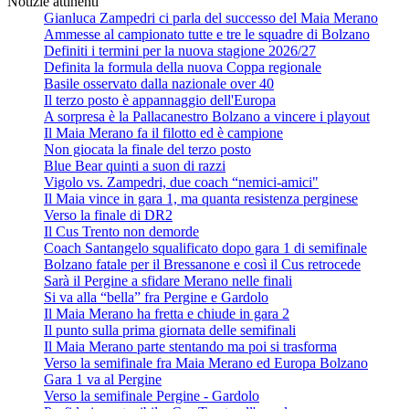
Notizie attinenti
Gianluca Zampedri ci parla del successo del Maia Merano
Ammesse al campionato tutte e tre le squadre di Bolzano
Definiti i termini per la nuova stagione 2026/27
Definita la formula della nuova Coppa regionale
Basile osservato dalla nazionale over 40
Il terzo posto è appannaggio dell'Europa
A sorpresa è la Pallacanestro Bolzano a vincere i playout
Il Maia Merano fa il filotto ed è campione
Non giocata la finale del terzo posto
Blue Bear quinti a suon di razzi
Vigolo vs. Zampedri, due coach “nemici-amici"
Il Maia vince in gara 1, ma quanta resistenza perginese
Verso la finale di DR2
Il Cus Trento non demorde
Coach Santangelo squalificato dopo gara 1 di semifinale
Bolzano fatale per il Bressanone e così il Cus retrocede
Sarà il Pergine a sfidare Merano nelle finali
Si va alla “bella” fra Pergine e Gardolo
Il Maia Merano ha fretta e chiude in gara 2
Il punto sulla prima giornata delle semifinali
Il Maia Merano parte stentando ma poi si trasforma
Verso la semifinale fra Maia Merano ed Europa Bolzano
Gara 1 va al Pergine
Verso la semifinale Pergine - Gardolo