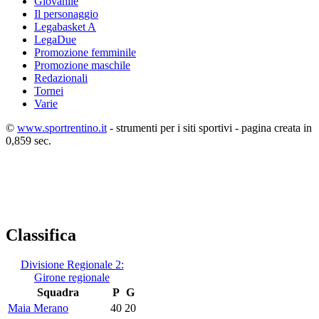
Giovanile
Il personaggio
Legabasket A
LegaDue
Promozione femminile
Promozione maschile
Redazionali
Tornei
Varie
©
www.sportrentino.it
- strumenti per i siti sportivi - pagina creata in
0,859 sec.
Classifica
Divisione Regionale 2:
Girone regionale
Squadra
P
G
Maia Merano
40
20