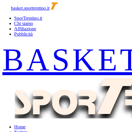
basket.sportrentino.it
SporTrentino.it
Chi siamo
Affiliazione
Pubblicità
Home