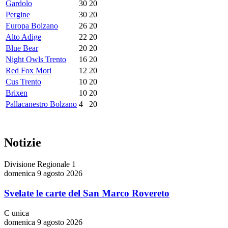
Gardolo
30
20
Pergine
30
20
Europa Bolzano
26
20
Alto Adige
22
20
Blue Bear
20
20
Night Owls Trento
16
20
Red Fox Mori
12
20
Cus Trento
10
20
Brixen
10
20
Pallacanestro Bolzano
4
20
Notizie
Divisione Regionale 1
domenica 9 agosto 2026
Svelate le carte del San Marco Rovereto
C unica
domenica 9 agosto 2026