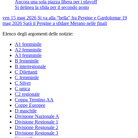
Ancora una sola piazza libera per i playoff
Si delinea la sfida per il secondo posto
ven 15 mag 2026
Si va alla “bella” fra Pergine e Gardolo
mar 19
mag 2026
Sarà il Pergine a sfidare Merano nelle finali
Elenco degli argomenti delle notizie:
A1 femminile
A2 femminile
A3 femminile
B femminile
B interregionale
C Dilettanti
C femminile
C Silver
C unica
C2 regionale
Coppa Trentino AA
Coppe Europee
D maschile
Divisione Nazionale A
Divisione Regionale 1
Divisione Regionale 2
Divisione Regionale 3