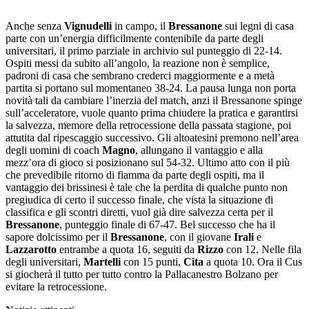
Anche senza
Vignudelli
in campo, il
Bressanone
sui legni di casa
parte con un’energia difficilmente contenibile da parte degli
universitari, il primo parziale in archivio sul punteggio di 22-14.
Ospiti messi da subito all’angolo, la reazione non è semplice,
padroni di casa che sembrano crederci maggiormente e a metà
partita si portano sul momentaneo 38-24. La pausa lunga non porta
novità tali da cambiare l’inerzia del match, anzi il Bressanone spinge
sull’acceleratore, vuole quanto prima chiudere la pratica e garantirsi
la salvezza, memore della retrocessione della passata stagione, poi
attutita dal ripescaggio successivo. Gli altoatesini premono nell’area
degli uomini di coach
Magno
, allungano il vantaggio e alla
mezz’ora di gioco si posizionano sul 54-32. Ultimo atto con il più
che prevedibile ritorno di fiamma da parte degli ospiti, ma il
vantaggio dei brissinesi è tale che la perdita di qualche punto non
pregiudica di certo il successo finale, che vista la situazione di
classifica e gli scontri diretti, vuol già dire salvezza certa per il
Bressanone
, punteggio finale di 67-47. Bel successo che ha il
sapore dolcissimo per il
Bressanone
, con il giovane
Irali
e
Lazzarotto
entrambe a quota 16, seguiti da
Rizzo
con 12. Nelle fila
degli universitari,
Martelli
con 15 punti,
Cita
a quota 10. Ora il Cus
si giocherà il tutto per tutto contro la Pallacanestro Bolzano per
evitare la retrocessione.