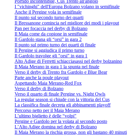
Porfido incontenibile, Cus Trento all'angolo
I "vichinghi" dell'Europa Bolzano volano in semifinale
Anche il Pergine vola in semifinale
Il punto sul secondo turno dei quarti
Il Bressanone comincia nel migliore dei modi i playout
Pan per focaccia nel derby di Bolzano
Il Maia come da copione in semifinale
Il Gardolo stana gli “orsi” in gara 2
Il punto sul primo turno dei quarti di finale
Il Pergine si aggiudica il primo turno
Il Gardolo travolge gli "orsi" in gara 1
Alto Adige di Ferretti schiacciasassi nel derby bolzanino
Il Maia Merano in gara 1 la spunta nel finale
Verso il derby di Trento fra Gardolo e Blue Bear
Parte anche la poule playout
Aspettando Maia Merano-Red Fox
Verso il derby di Bolzano
Verso il quarto di finale Pergine vs. Night Owls
La regular season si chiude con la vittoria del Cus
La classifica finale decreta gli abbinamenti playoff
Percorso netto per il Maia Merano
L’ultimo biglietto è delle “volpi"
Pergine e Gardolo per la volata al secondo posto
L’Alto Adige domina nel derby di Bolzano
Il Maia Merano la rischia grossa, non gli bastano 40 minuti