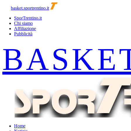
basket.sportrentino.it
SporTrentino.it
Chi siamo
Affiliazione
Pubblicità
Home