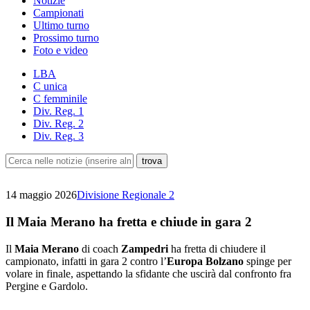
Notizie
Campionati
Ultimo turno
Prossimo turno
Foto e video
LBA
C unica
C femminile
Div. Reg. 1
Div. Reg. 2
Div. Reg. 3
14 maggio 2026
Divisione Regionale 2
Il Maia Merano ha fretta e chiude in gara 2
Il
Maia Merano
di coach
Zampedri
ha fretta di chiudere il
campionato, infatti in gara 2 contro l’
Europa Bolzano
spinge per
volare in finale, aspettando la sfidante che uscirà dal confronto fra
Pergine e Gardolo.