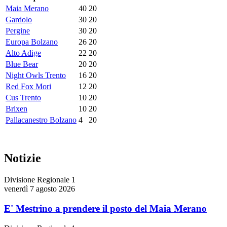
Maia Merano
40
20
Gardolo
30
20
Pergine
30
20
Europa Bolzano
26
20
Alto Adige
22
20
Blue Bear
20
20
Night Owls Trento
16
20
Red Fox Mori
12
20
Cus Trento
10
20
Brixen
10
20
Pallacanestro Bolzano
4
20
Notizie
Divisione Regionale 1
venerdì 7 agosto 2026
E' Mestrino a prendere il posto del Maia Merano