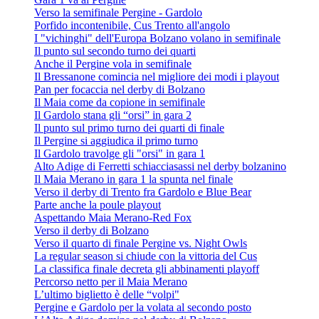
Verso la semifinale Pergine - Gardolo
Porfido incontenibile, Cus Trento all'angolo
I "vichinghi" dell'Europa Bolzano volano in semifinale
Il punto sul secondo turno dei quarti
Anche il Pergine vola in semifinale
Il Bressanone comincia nel migliore dei modi i playout
Pan per focaccia nel derby di Bolzano
Il Maia come da copione in semifinale
Il Gardolo stana gli “orsi” in gara 2
Il punto sul primo turno dei quarti di finale
Il Pergine si aggiudica il primo turno
Il Gardolo travolge gli "orsi" in gara 1
Alto Adige di Ferretti schiacciasassi nel derby bolzanino
Il Maia Merano in gara 1 la spunta nel finale
Verso il derby di Trento fra Gardolo e Blue Bear
Parte anche la poule playout
Aspettando Maia Merano-Red Fox
Verso il derby di Bolzano
Verso il quarto di finale Pergine vs. Night Owls
La regular season si chiude con la vittoria del Cus
La classifica finale decreta gli abbinamenti playoff
Percorso netto per il Maia Merano
L’ultimo biglietto è delle “volpi"
Pergine e Gardolo per la volata al secondo posto