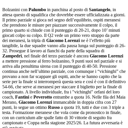
Bolzanini con
Palumbo
in panchina al posto di
Santangelo
, in
attesa questo di squalifica che dovrebbe essere ufficializzata a giorni.
Il primo parziale si gioca nel segno dell’equilibrio, ospiti meranesi
che prendono le misure per piazzare successivamente il colpo, il
primo quarto si chiude con il punteggio di 20-21, dopo 10’ minuti
giocati colpo su colpo. Il Q2 vede un primo vero strappo da parte
dei meranesi, la tripla di
Giacomo Lorenzi
ne è l’effetto più
tangibile, la due squadre vanno alla pausa lunga sul punteggio di 26-
32. Prosegue il lavoro ai fianchi da parte della squadra di
Zampedri
, nel finale del terzo parziale è ancora
Giacomo Lorenzi
a mettere pressione al ferro bolzanino, 9 punti suoi nel parziale e si
arriva alla penultima sirena con il punteggio di 40-50. Pressione
continua anche nell’ultimo parziale, con comunque i “vichinghi” che
provano a non far scappare gli ospiti, anche se hanno capito che la
serie per la finale si interromperà questa sera e così è con il definitivo
54-66, che serve ai meranesi per staccare il biglietto per la finale di
campionato. A livello individuale, fra i "vichinghi" orfani del loro
coach,
Fantini
e
Peverotto
entrambe a quota 16. Nelle fila del Maia
Merano,
Giacomo Lorenzi
immancabile in doppia cifra con 27
punti, lo segue un ottimo
Russo
a quota 19, tutti e due con 3 triple a
testa. Formazione meranese che vola come da pronostico in finale,
con un curriculum alle spalle fatto di 30 vittorie di seguito fra
campionato e Coppa nella stagione 2025/26. La futura avversaria è
già avvisata.