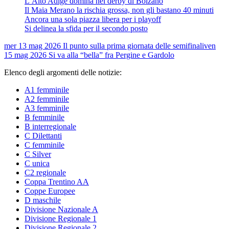
L’Alto Adige domina nel derby di Bolzano
Il Maia Merano la rischia grossa, non gli bastano 40 minuti
Ancora una sola piazza libera per i playoff
Si delinea la sfida per il secondo posto
mer 13 mag 2026
Il punto sulla prima giornata delle semifinali
ven
15 mag 2026
Si va alla “bella” fra Pergine e Gardolo
Elenco degli argomenti delle notizie:
A1 femminile
A2 femminile
A3 femminile
B femminile
B interregionale
C Dilettanti
C femminile
C Silver
C unica
C2 regionale
Coppa Trentino AA
Coppe Europee
D maschile
Divisione Nazionale A
Divisione Regionale 1
Divisione Regionale 2