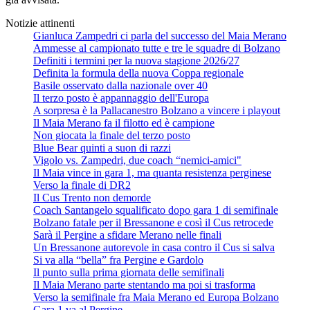
Notizie attinenti
Gianluca Zampedri ci parla del successo del Maia Merano
Ammesse al campionato tutte e tre le squadre di Bolzano
Definiti i termini per la nuova stagione 2026/27
Definita la formula della nuova Coppa regionale
Basile osservato dalla nazionale over 40
Il terzo posto è appannaggio dell'Europa
A sorpresa è la Pallacanestro Bolzano a vincere i playout
Il Maia Merano fa il filotto ed è campione
Non giocata la finale del terzo posto
Blue Bear quinti a suon di razzi
Vigolo vs. Zampedri, due coach “nemici-amici"
Il Maia vince in gara 1, ma quanta resistenza perginese
Verso la finale di DR2
Il Cus Trento non demorde
Coach Santangelo squalificato dopo gara 1 di semifinale
Bolzano fatale per il Bressanone e così il Cus retrocede
Sarà il Pergine a sfidare Merano nelle finali
Un Bressanone autorevole in casa contro il Cus si salva
Si va alla “bella” fra Pergine e Gardolo
Il punto sulla prima giornata delle semifinali
Il Maia Merano parte stentando ma poi si trasforma
Verso la semifinale fra Maia Merano ed Europa Bolzano
Gara 1 va al Pergine