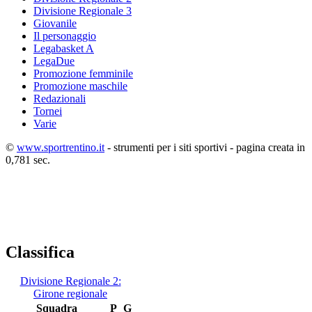
Divisione Regionale 3
Giovanile
Il personaggio
Legabasket A
LegaDue
Promozione femminile
Promozione maschile
Redazionali
Tornei
Varie
©
www.sportrentino.it
- strumenti per i siti sportivi - pagina creata in
0,781 sec.
Classifica
Divisione Regionale 2:
Girone regionale
Squadra
P
G