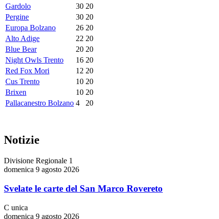
Gardolo
30
20
Pergine
30
20
Europa Bolzano
26
20
Alto Adige
22
20
Blue Bear
20
20
Night Owls Trento
16
20
Red Fox Mori
12
20
Cus Trento
10
20
Brixen
10
20
Pallacanestro Bolzano
4
20
Notizie
Divisione Regionale 1
domenica 9 agosto 2026
Svelate le carte del San Marco Rovereto
C unica
domenica 9 agosto 2026