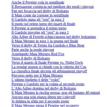
Anche il Pergine vola in semifinale
Il Bressanone comincia nel migliore dei modi i playout
Pan per focaccia nel derby di Bolzano
Il Maia come da copione in semifinale
Il Gardolo stana gli “orsi” in gara 2
Il punto sul primo turno dei quarti di finale
Il Pergine si aggiudica il primo turno
Il Gardolo travolge gli "orsi" in gara 1
Alto Adige di Ferretti schiacciasassi nel derby bolzanino
Il Maia Merano in gara 1 la spunta nel finale
Verso il derby di Trento fra Gardolo e Blue Bear
Parte anche la poule playout
Aspettando Maia Merano-Red Fox
Verso il derby di Bolzano
Verso il quarto di finale Pergine vs. Night Owls
La regular season si chiude con la vittoria del Cus
La classifica finale decreta gli abbinamenti playoff
Percorso netto per il Maia Merano
L’ultimo biglietto è delle “volpi"
Pergine e Gardolo per la volata al secondo posto
L’Alto Adige domina nel derby di Bolzano
Il Maia Merano la rischia grossa, non gli bastano 40 minuti
Ancora una sola piazza libera per i playoff
Si delinea la sfida per il secondo posto
Il Maia Merano piega il Pergine nel recupero