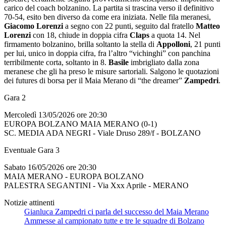
carico del coach bolzanino. La partita si trascina verso il definitivo
70-54, esito ben diverso da come era iniziata. Nelle fila meranesi,
Giacomo Lorenzi
a segno con 22 punti, seguito dal fratello
Matteo
Lorenzi
con 18, chiude in doppia cifra
Claps
a quota 14. Nel
firmamento bolzanino, brilla soltanto la stella di
Appolloni
, 21 punti
per lui, unico in doppia cifra, fra l’altro “vichinghi” con panchina
terribilmente corta, soltanto in 8.
Basile
imbrigliato dalla zona
meranese che gli ha preso le misure sartoriali. Salgono le quotazioni
dei futures di borsa per il Maia Merano di “the dreamer”
Zampedri
.
Gara 2
Mercoledì 13/05/2026 ore 20:30
EUROPA BOLZANO MAIA MERANO (0-1)
SC. MEDIA ADA NEGRI - Viale Druso 289/f - BOLZANO
Eventuale Gara 3
Sabato 16/05/2026 ore 20:30
MAIA MERANO - EUROPA BOLZANO
PALESTRA SEGANTINI - Via Xxx Aprile - MERANO
Notizie attinenti
Gianluca Zampedri ci parla del successo del Maia Merano
Ammesse al campionato tutte e tre le squadre di Bolzano