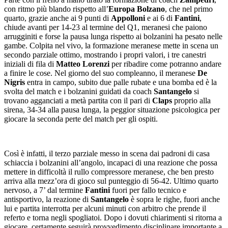
con ritmo più blando rispetto all’
Europa Bolzano
, che nel primo
quarto, grazie anche ai 9 punti di
Appolloni
e ai 6 di
Fantini
,
chiude avanti per 14-23 al termine del Q1, meranesi che paiono
arrugginiti e forse la pausa lunga rispetto ai bolzanini ha pesato nelle
gambe. Colpita nel vivo, la formazione meranese mette in scena un
secondo parziale ottimo, mostrando i propri valori, i tre canestri
iniziali di fila di
Matteo Lorenzi
per ribadire come potranno andare
a finire le cose. Nel giorno del suo compleanno, il meranese
De
Nigris
entra in campo, subito due palle rubate e una bomba ed è la
svolta del match e i bolzanini guidati da coach
Santangelo
si
trovano agganciati a metà partita con il pari di
Claps
proprio alla
sirena, 34-34 alla pausa lunga, la peggior situazione psicologica per
giocare la seconda perte del match per gli ospiti.
Così è infatti, il terzo parziale messo in scena dai padroni di casa
schiaccia i bolzanini all’angolo, incapaci di una reazione che possa
mettere in difficoltà il rullo compressore meranese, che ben presto
arriva alla mezz’ora di gioco sul punteggio di 56-42. Ultimo quarto
nervoso, a 7’ dal termine
Fantini
fuori per fallo tecnico e
antisportivo, la reazione di
Santangelo
è sopra le righe, fuori anche
lui e partita interrotta per alcuni minuti con arbitro che prende il
referto e torna negli spogliatoi. Dopo i dovuti chiarimenti si ritorna a
giocare, certamente seguirà provvedimento disciplinare importante a