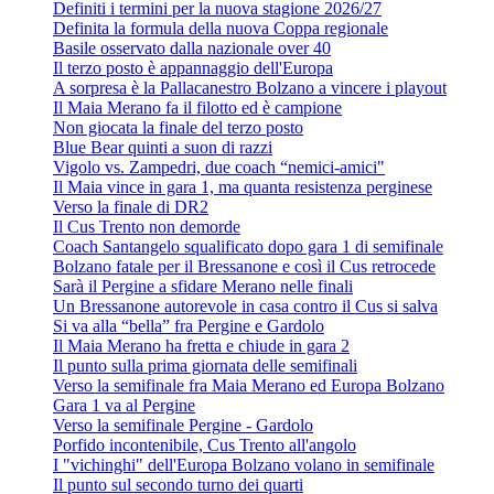
Definiti i termini per la nuova stagione 2026/27
Definita la formula della nuova Coppa regionale
Basile osservato dalla nazionale over 40
Il terzo posto è appannaggio dell'Europa
A sorpresa è la Pallacanestro Bolzano a vincere i playout
Il Maia Merano fa il filotto ed è campione
Non giocata la finale del terzo posto
Blue Bear quinti a suon di razzi
Vigolo vs. Zampedri, due coach “nemici-amici"
Il Maia vince in gara 1, ma quanta resistenza perginese
Verso la finale di DR2
Il Cus Trento non demorde
Coach Santangelo squalificato dopo gara 1 di semifinale
Bolzano fatale per il Bressanone e così il Cus retrocede
Sarà il Pergine a sfidare Merano nelle finali
Un Bressanone autorevole in casa contro il Cus si salva
Si va alla “bella” fra Pergine e Gardolo
Il Maia Merano ha fretta e chiude in gara 2
Il punto sulla prima giornata delle semifinali
Verso la semifinale fra Maia Merano ed Europa Bolzano
Gara 1 va al Pergine
Verso la semifinale Pergine - Gardolo
Porfido incontenibile, Cus Trento all'angolo
I "vichinghi" dell'Europa Bolzano volano in semifinale
Il punto sul secondo turno dei quarti