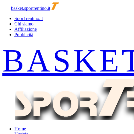
basket.sportrentino.it
SporTrentino.it
Chi siamo
Affiliazione
Pubblicità
Home