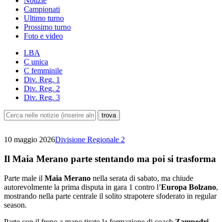
Notizie
Campionati
Ultimo turno
Prossimo turno
Foto e video
LBA
C unica
C femminile
Div. Reg. 1
Div. Reg. 2
Div. Reg. 3
10 maggio 2026
Divisione Regionale 2
Il Maia Merano parte stentando ma poi si trasforma
Parte male il
Maia Merano
nella serata di sabato, ma chiude
autorevolmente la prima disputa in gara 1 contro l’
Europa Bolzano
,
mostrando nella parte centrale il solito strapotere sfoderato in regular
season.
Parte con il freno a mano tirato la formazione di coach
Zampedri
,