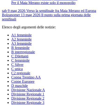
Per il Maia Merano esiste solo il monopolio
sab 9 mag 2026
Verso la semifinale fra Maia Merano ed Europa
Bolzano
mer 13 mag 2026
Il punto sulla prima giornata delle
semifinali
Elenco degli argomenti delle notizie:
A1 femminile
A2 femminile
A3 femminile
B femminile
B interregionale
C Dilettanti
C femminile
C Silver
C unica
C2 regionale
Coppa Trentino AA
Coppe Europee
D maschile
Divisione Nazionale A
Divisione Regionale 1
Divisione Regionale 2
Divisione Regionale 3