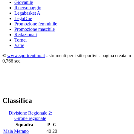
Giovanile
Il personaggio
Legabasket A
LegaDue
Promozione femminile
Promozione maschile
Redazionali
Tornei
Varie
©
www.sportrentino.it
- strumenti per i siti sportivi - pagina creata in
0,766 sec.
Classifica
Divisione Regionale 2:
Girone regionale
Squadra
P
G
Maia Merano
40
20