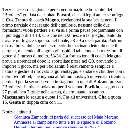
Terzo successo stagionale per la neoformazione bolzanini dei
“Brothers” guidata da capitan
Pavani
, che sui legni amici sconfigge
il
Cus Trento
di coach
Magno
, rivelandosi la sua bestia nera. Il
primo parziale è nel segno dell’equilibrio, nessuna delle due
formazioni vuole perdere e si va alla prima pausa programmata con
il punteggio di 14-13. Cus che nel Q2 riesce a far meglio, tanto da
trovare un fugace soprasso nel finale, 28-29 a metà partita. Padroni
di casa bolzanini che nel terzo periodo macinano letteralmente il
parquet, mettendo all’angolo gli ospiti, il tabellone alla mezz’ora di
gioco si è mosso di molto, 53-34. La formazione di coach
Magno
prova a riprendersi dopo le sportellate prese nel Q3, provando a
imporre il gioco, ma per i bolzanini è relativamente semplice e
naturale gestire il ritrovato largo vantaggio e andare a chiudere con il
definitivo 68-54, che inguaia all’ultimo posto gli universitari trentini,
perdenti per la seconda volta in stagione in quel di Bolzano presso i
"Brothers". Partita capolavoro per il veterano
Porfido
, a segno con
27 punti, ben 7 triple nella serata, determinante in campo.
Maccagnan
lo segue a quota 14. Fra gli universitari,
Cita
a quota
15,
Genta
in doppia cifra con 11.
Notizie attinenti
Gianluca Zampedri ci parla del successo del Maia Merano
Ammesse al campionato tutte e tre le squadre di Bolzano
Definiti i termini per la nuova stagione 2026/27