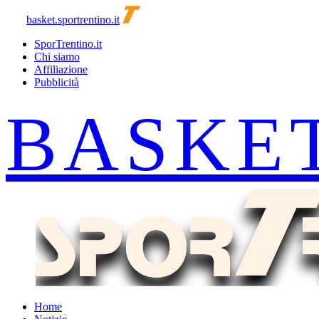
basket.sportrentino.it
SporTrentino.it
Chi siamo
Affiliazione
Pubblicità
Home