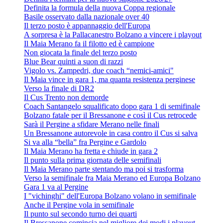
Definita la formula della nuova Coppa regionale
Basile osservato dalla nazionale over 40
Il terzo posto è appannaggio dell'Europa
A sorpresa è la Pallacanestro Bolzano a vincere i playout
Il Maia Merano fa il filotto ed è campione
Non giocata la finale del terzo posto
Blue Bear quinti a suon di razzi
Vigolo vs. Zampedri, due coach “nemici-amici"
Il Maia vince in gara 1, ma quanta resistenza perginese
Verso la finale di DR2
Il Cus Trento non demorde
Coach Santangelo squalificato dopo gara 1 di semifinale
Bolzano fatale per il Bressanone e così il Cus retrocede
Sarà il Pergine a sfidare Merano nelle finali
Un Bressanone autorevole in casa contro il Cus si salva
Si va alla “bella” fra Pergine e Gardolo
Il Maia Merano ha fretta e chiude in gara 2
Il punto sulla prima giornata delle semifinali
Il Maia Merano parte stentando ma poi si trasforma
Verso la semifinale fra Maia Merano ed Europa Bolzano
Gara 1 va al Pergine
I "vichinghi" dell'Europa Bolzano volano in semifinale
Anche il Pergine vola in semifinale
Il punto sul secondo turno dei quarti
Il Bressanone comincia nel migliore dei modi i playout