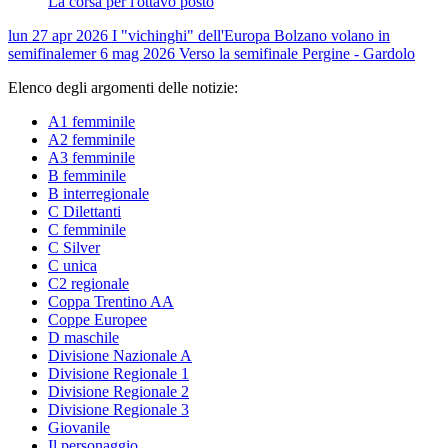
La corsa per l'ottavo posto
lun 27 apr 2026
I "vichinghi" dell'Europa Bolzano volano in
semifinale
mer 6 mag 2026
Verso la semifinale Pergine - Gardolo
Elenco degli argomenti delle notizie:
A1 femminile
A2 femminile
A3 femminile
B femminile
B interregionale
C Dilettanti
C femminile
C Silver
C unica
C2 regionale
Coppa Trentino AA
Coppe Europee
D maschile
Divisione Nazionale A
Divisione Regionale 1
Divisione Regionale 2
Divisione Regionale 3
Giovanile
Il personaggio