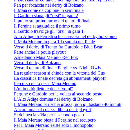
Pan per focaccia nel derby di Bolzano
Il Maia come da copione in semifinale
Il Gardolo stana gli “orsi” in gara 2
Il punto sul primo turno dei quarti di finale
Il Pergine si aggiudica il primo turno
Il Gardolo travolge gli "orsi" in gara 1
Alto Adige di Ferretti schiacciasassi nel derby bolzanino
Il Maia Merano in gara 1 la spunta nel finale
Verso il derby di Trento fra Gardolo e Blue Bear
Parte anche la poule playout
Aspettando Maia Merano-Red Fox
Verso il derby di Bolzano
Verso il quarto di finale Pergine vs. Night Owls
La regular season si chiude con la vittoria del Cus
La classifica finale decreta gli abbinamenti playoff
Percorso netto per il Maia Merano
L’ultimo biglietto è delle “volpi"
Pergine e Gardolo per la volata al secondo posto
L’Alto Adige domina nel derby di Bolzano
Il Maia Merano la rischia grossa, non gli bastano 40 minuti
Ancora una sola piazza libera per i playoff
Si delinea la sfida per il secondo posto
Il Maia Merano piega il Pergine nel recupero
Per il Maia Merano esiste solo il monopolio