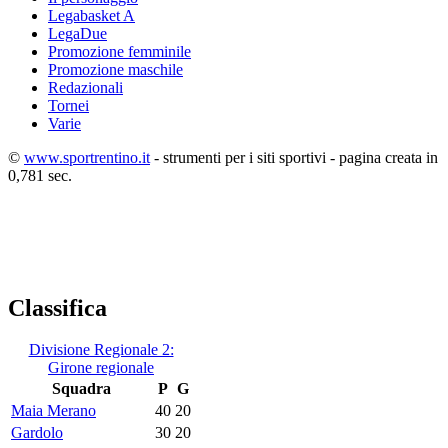
Legabasket A
LegaDue
Promozione femminile
Promozione maschile
Redazionali
Tornei
Varie
©
www.sportrentino.it
- strumenti per i siti sportivi - pagina creata in
0,781 sec.
Classifica
Divisione Regionale 2:
Girone regionale
Squadra
P
G
Maia Merano
40
20
Gardolo
30
20