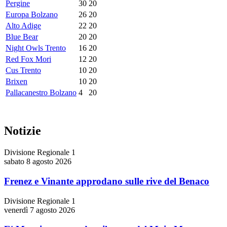
Pergine
30
20
Europa Bolzano
26
20
Alto Adige
22
20
Blue Bear
20
20
Night Owls Trento
16
20
Red Fox Mori
12
20
Cus Trento
10
20
Brixen
10
20
Pallacanestro Bolzano
4
20
Notizie
Divisione Regionale 1
sabato 8 agosto 2026
Frenez e Vinante approdano sulle rive del Benaco
Divisione Regionale 1
venerdì 7 agosto 2026