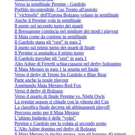
Verso la semifinale Pergine - Gardolo
Porfido incontenibile, Cus Trento all'angolo
I "vichinghi" dell'Europa Bolzano volano in semifinale
Anche il Pergine vola in semifinale
Il punto sul secondo turno dei quarti
Il Bressanone comincia nel migliore dei modi i playout
Il Maia come da copione in semifinale
Il Gardolo stana gli “orsi” in gara 2
Il punto sul primo turno dei quarti di finale
Il Pergine si aggiudica il primo turno
Il Gardolo travolge gli "orsi" in gara 1
Alto Adige di Ferretti schiacciasassi nel derby bolzanino
Il Maia Merano in gara 1 la spunta nel finale
Verso il derby di Trento fra Gardolo e Blue Bear
Parte anche la poule playout
Aspettando Maia Merano-Red Fox
Verso il derby di Bolzano
Verso il quarto di finale Pergine vs. Night Owls
La regular season si chiude con la vittoria del Cus
La classifica finale decreta gli abbinamenti playoff
Percorso netto per il Maia Merano
L’ultimo biglietto è delle “volpi"
Pergine e Gardolo per la volata al secondo posto
L’Alto Adige domina nel derby di Bolzano
Il Maia Merano la rischia grossa, non gli bastano 40 minuti