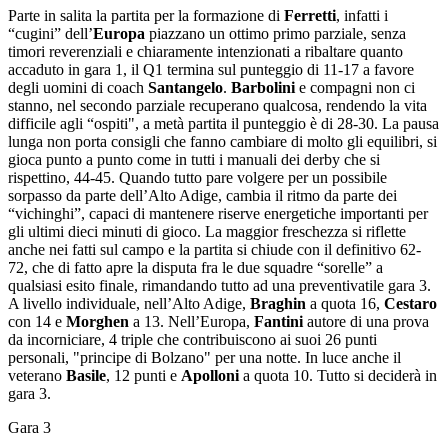
Parte in salita la partita per la formazione di
Ferretti
, infatti i
“cugini” dell’
Europa
piazzano un ottimo primo parziale, senza
timori reverenziali e chiaramente intenzionati a ribaltare quanto
accaduto in gara 1, il Q1 termina sul punteggio di 11-17 a favore
degli uomini di coach
Santangelo
.
Barbolini
e compagni non ci
stanno, nel secondo parziale recuperano qualcosa, rendendo la vita
difficile agli “ospiti", a metà partita il punteggio è di 28-30. La pausa
lunga non porta consigli che fanno cambiare di molto gli equilibri, si
gioca punto a punto come in tutti i manuali dei derby che si
rispettino, 44-45. Quando tutto pare volgere per un possibile
sorpasso da parte dell’Alto Adige, cambia il ritmo da parte dei
“vichinghi”, capaci di mantenere riserve energetiche importanti per
gli ultimi dieci minuti di gioco. La maggior freschezza si riflette
anche nei fatti sul campo e la partita si chiude con il definitivo 62-
72, che di fatto apre la disputa fra le due squadre “sorelle” a
qualsiasi esito finale, rimandando tutto ad una preventivatile gara 3.
A livello individuale, nell’Alto Adige,
Braghin
a quota 16,
Cestaro
con 14 e
Morghen
a 13. Nell’Europa,
Fantini
autore di una prova
da incorniciare, 4 triple che contribuiscono ai suoi 26 punti
personali, "principe di Bolzano" per una notte. In luce anche il
veterano
Basile
, 12 punti e
Apolloni
a quota 10. Tutto si deciderà in
gara 3.
Gara 3