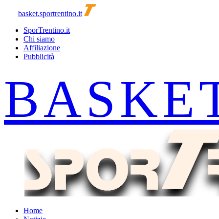
basket.sportrentino.it
SporTrentino.it
Chi siamo
Affiliazione
Pubblicità
Home