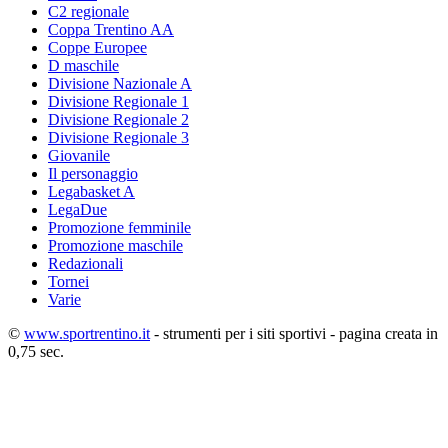
C2 regionale
Coppa Trentino AA
Coppe Europee
D maschile
Divisione Nazionale A
Divisione Regionale 1
Divisione Regionale 2
Divisione Regionale 3
Giovanile
Il personaggio
Legabasket A
LegaDue
Promozione femminile
Promozione maschile
Redazionali
Tornei
Varie
©
www.sportrentino.it
- strumenti per i siti sportivi - pagina creata in
0,75 sec.