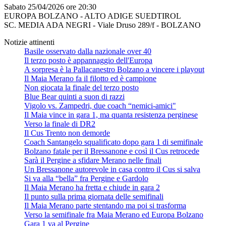
Sabato 25/04/2026 ore 20:30
EUROPA BOLZANO - ALTO ADIGE SUEDTIROL
SC. MEDIA ADA NEGRI - Viale Druso 289/f - BOLZANO
Notizie attinenti
Basile osservato dalla nazionale over 40
Il terzo posto è appannaggio dell'Europa
A sorpresa è la Pallacanestro Bolzano a vincere i playout
Il Maia Merano fa il filotto ed è campione
Non giocata la finale del terzo posto
Blue Bear quinti a suon di razzi
Vigolo vs. Zampedri, due coach “nemici-amici"
Il Maia vince in gara 1, ma quanta resistenza perginese
Verso la finale di DR2
Il Cus Trento non demorde
Coach Santangelo squalificato dopo gara 1 di semifinale
Bolzano fatale per il Bressanone e così il Cus retrocede
Sarà il Pergine a sfidare Merano nelle finali
Un Bressanone autorevole in casa contro il Cus si salva
Si va alla “bella” fra Pergine e Gardolo
Il Maia Merano ha fretta e chiude in gara 2
Il punto sulla prima giornata delle semifinali
Il Maia Merano parte stentando ma poi si trasforma
Verso la semifinale fra Maia Merano ed Europa Bolzano
Gara 1 va al Pergine