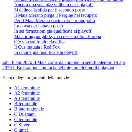
Ancora una sola piazza libera per i playoff
Si delinea la sfida per il secondo posto
Il Maia Merano piega il Pergine nel recupero
Per il Maia Merano esiste solo il monopolio
La corsa per l'ottavo posto
In sei formazioni già qualificate ai playoff
Maia irraggiungibile, ma cresce molto l'Europa
C’è vita sul fondo classifica
Il Cus inguaia i Red Fox
In cinque già qualificate ai playoff
sab 18 apr 2026
Il Maia come da copione in semifinale
dom 19 apr
2026
Il Bressanone comincia nel migliore dei modi i playout
Elenco degli argomenti delle notizie:
A1 femminile
A2 femminile
A3 femminile
B femminile
B interregionale
C Dilettanti
C femminile
C Silver
C unica