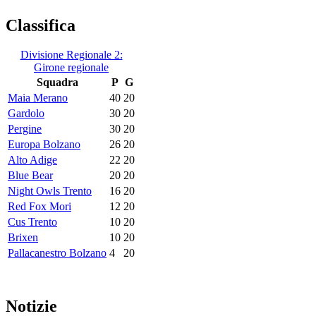
Classifica
Divisione Regionale 2:
Girone regionale
Squadra
P
G
Maia Merano
40
20
Gardolo
30
20
Pergine
30
20
Europa Bolzano
26
20
Alto Adige
22
20
Blue Bear
20
20
Night Owls Trento
16
20
Red Fox Mori
12
20
Cus Trento
10
20
Brixen
10
20
Pallacanestro Bolzano
4
20
Notizie