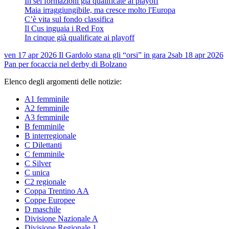
In sei formazioni già qualificate ai playoff
Maia irraggiungibile, ma cresce molto l'Europa
C’è vita sul fondo classifica
Il Cus inguaia i Red Fox
In cinque già qualificate ai playoff
ven 17 apr 2026
Il Gardolo stana gli “orsi” in gara 2
sab 18 apr 2026
Pan per focaccia nel derby di Bolzano
Elenco degli argomenti delle notizie:
A1 femminile
A2 femminile
A3 femminile
B femminile
B interregionale
C Dilettanti
C femminile
C Silver
C unica
C2 regionale
Coppa Trentino AA
Coppe Europee
D maschile
Divisione Nazionale A
Divisione Regionale 1