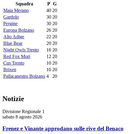
Squadra
P
G
Maia Merano
40
20
Gardolo
30
20
Pergine
30
20
Europa Bolzano
26
20
Alto Adige
22
20
Blue Bear
20
20
Night Owls Trento
16
20
Red Fox Mori
12
20
Cus Trento
10
20
Brixen
10
20
Pallacanestro Bolzano
4
20
Notizie
Divisione Regionale 1
sabato 8 agosto 2026
Frenez e Vinante approdano sulle rive del Benaco