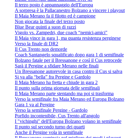
Il terzo posto è appannaggio dell'Europa
A sorpresa è la Pallacanestro Bolzano a vincere i playout
Il Maia Merano fa il filotto ed è campione
Non giocata la finale del terzo posto
Blue Bear quinti a suon di razzi
Vigolo vs. Zampedri, due coach “nemici-amici"
Il Maia vince in gara 1, ma quanta resistenza perginese
Verso la finale di DR2
Il Cus Trento non demorde
Coach Santangelo squalificato dopo gara 1 di semifinale
Bolzano fatale per il Bressanone e così il Cus retrocede
Sarà il Pergine a sfidare Merano nelle finali
Un Bressanone autorevole in casa contro il Cus si salva
Si va alla “bella” fra Pergine e Gardolo
Il Maia Merano ha fretta e chiude in gara 2
Il punto sulla prima giornata delle semifinali
Il Maia Merano parte stentando ma poi si trasforma
Verso la semifinale fra Maia Merano ed Europa Bolzano
Gara 1 va al Pergine
Verso la semifinale Pergine - Gardolo
Porfido incontenibile, Cus Trento all'angolo
I "vichinghi" dell'Europa Bolzano volano in semifinale
Il punto sul secondo turno dei quarti
Anche il Pergine vola in semifinale
Il Bressanone comincia nel migliore dei modi i playout