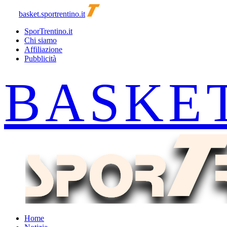
basket.sportrentino.it
SporTrentino.it
Chi siamo
Affiliazione
Pubblicità
Home