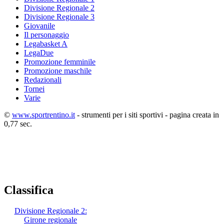
Divisione Regionale 2
Divisione Regionale 3
Giovanile
Il personaggio
Legabasket A
LegaDue
Promozione femminile
Promozione maschile
Redazionali
Tornei
Varie
©
www.sportrentino.it
- strumenti per i siti sportivi - pagina creata in
0,77 sec.
Classifica
Divisione Regionale 2:
Girone regionale