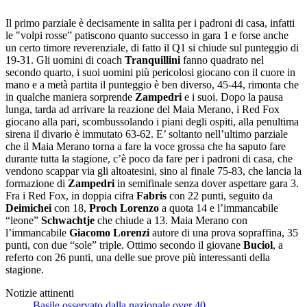
Il primo parziale è decisamente in salita per i padroni di casa, infatti
le "volpi rosse” patiscono quanto successo in gara 1 e forse anche
un certo timore reverenziale, di fatto il Q1 si chiude sul punteggio di
19-31. Gli uomini di coach
Tranquillini
fanno quadrato nel
secondo quarto, i suoi uomini più pericolosi giocano con il cuore in
mano e a metà partita il punteggio è ben diverso, 45-44, rimonta che
in qualche maniera sorprende
Zampedri
e i suoi. Dopo la pausa
lunga, tarda ad arrivare la reazione del Maia Merano, i Red Fox
giocano alla pari, scombussolando i piani degli ospiti, alla penultima
sirena il divario è immutato 63-62. E’ soltanto nell’ultimo parziale
che il Maia Merano torna a fare la voce grossa che ha saputo fare
durante tutta la stagione, c’è poco da fare per i padroni di casa, che
vendono scappar via gli altoatesini, sino al finale 75-83, che lancia la
formazione di
Zampedri
in semifinale senza dover aspettare gara 3.
Fra i Red Fox, in doppia cifra
Fabris
con 22 punti, seguito da
Deimichei
con 18,
Proch Lorenzo
a quota 14 e l’immancabile
“leone”
Schwachtje
che chiude a 13. Maia Merano con
l’immancabile
Giacomo Lorenzi
autore di una prova sopraffina, 35
punti, con due “sole” triple. Ottimo secondo il giovane
Buciol
, a
referto con 26 punti, una delle sue prove più interessanti della
stagione.
Notizie attinenti
Basile osservato dalla nazionale over 40