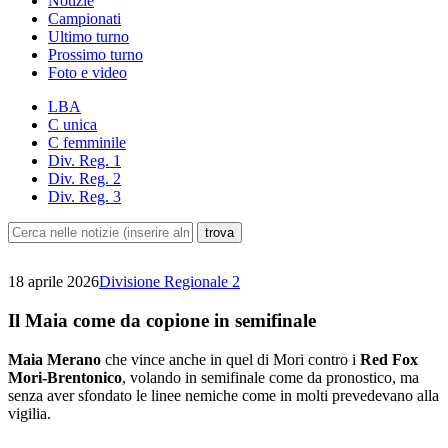
Notizie
Campionati
Ultimo turno
Prossimo turno
Foto e video
LBA
C unica
C femminile
Div. Reg. 1
Div. Reg. 2
Div. Reg. 3
18 aprile 2026
Divisione Regionale 2
Il Maia come da copione in semifinale
Maia Merano
che vince anche in quel di Mori contro i
Red Fox
Mori-Brentonico
, volando in semifinale come da pronostico, ma
senza aver sfondato le linee nemiche come in molti prevedevano alla
vigilia.