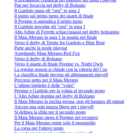
Pan per focaccia nel derby di Bolzano
Il Gardolo stana gli “orsi” in gara 2
Il punto sul primo turno dei quarti di finale
Il Pergine si aggiudica il primo turno
Il Gardolo travolge gli "orsi" in gara 1
Alto Adige di Ferretti schiacciasassi nel derby bolzanino
Il Maia Merano in gara 1 la spunta nel finale
Verso il derby di Trento fra Gardolo e Blue Bear
Parte anche la poule playout
Aspettando Maia Merano-Red Fox
Verso il derby di Bolzano
Verso il quarto di finale Pergine vs. Night Owls
La regular season si chiude con la vittoria del Cus
La classifica finale decreta gli abbinamenti playoff
Percorso netto per il Maia Merano
L’ultimo biglietto è delle “volpi"
Pergine e Gardolo per la volata al secondo posto
L’Alto Adige domina nel derby di Bolzano
Il Maia Merano la rischia grossa, non gli bastano 40 minuti
Ancora una sola piazza libera per i playoff
Si delinea la sfida per il secondo posto
Il Maia Merano piega il Pergine nel recupero
Per il Maia Merano esiste solo il monopolio
La corsa per l'ottavo posto