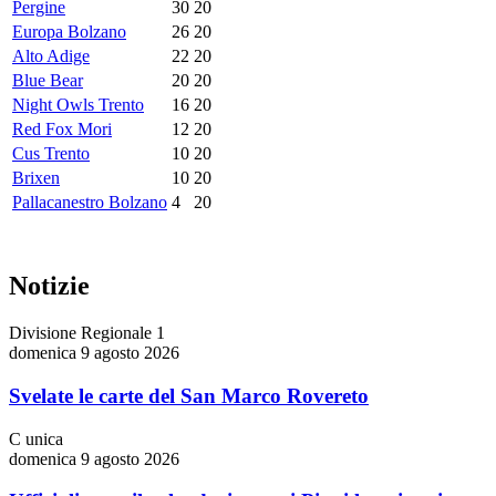
Pergine
30
20
Europa Bolzano
26
20
Alto Adige
22
20
Blue Bear
20
20
Night Owls Trento
16
20
Red Fox Mori
12
20
Cus Trento
10
20
Brixen
10
20
Pallacanestro Bolzano
4
20
Notizie
Divisione Regionale 1
domenica 9 agosto 2026
Svelate le carte del San Marco Rovereto
C unica
domenica 9 agosto 2026