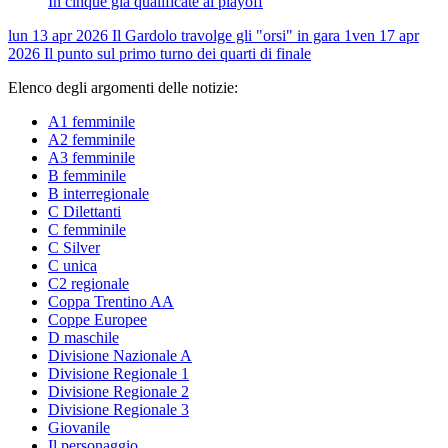
In cinque già qualificate ai playoff
lun 13 apr 2026
Il Gardolo travolge gli "orsi" in gara 1
ven 17 apr
2026
Il punto sul primo turno dei quarti di finale
Elenco degli argomenti delle notizie:
A1 femminile
A2 femminile
A3 femminile
B femminile
B interregionale
C Dilettanti
C femminile
C Silver
C unica
C2 regionale
Coppa Trentino AA
Coppe Europee
D maschile
Divisione Nazionale A
Divisione Regionale 1
Divisione Regionale 2
Divisione Regionale 3
Giovanile
Il personaggio