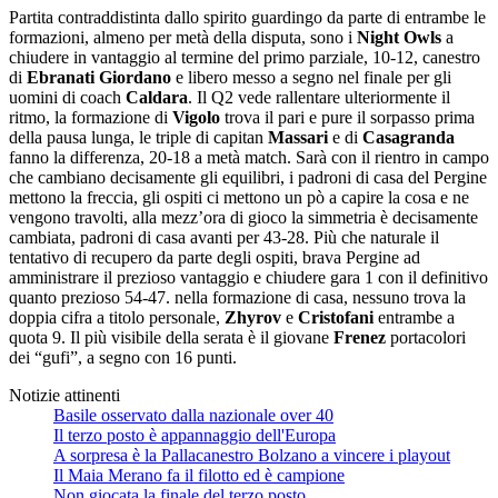
Partita contraddistinta dallo spirito guardingo da parte di entrambe le
formazioni, almeno per metà della disputa, sono i
Night Owls
a
chiudere in vantaggio al termine del primo parziale, 10-12, canestro
di
Ebranati Giordano
e libero messo a segno nel finale per gli
uomini di coach
Caldara
. Il Q2 vede rallentare ulteriormente il
ritmo, la formazione di
Vigolo
trova il pari e pure il sorpasso prima
della pausa lunga, le triple di capitan
Massari
e di
Casagranda
fanno la differenza, 20-18 a metà match. Sarà con il rientro in campo
che cambiano decisamente gli equilibri, i padroni di casa del Pergine
mettono la freccia, gli ospiti ci mettono un pò a capire la cosa e ne
vengono travolti, alla mezz’ora di gioco la simmetria è decisamente
cambiata, padroni di casa avanti per 43-28. Più che naturale il
tentativo di recupero da parte degli ospiti, brava Pergine ad
amministrare il prezioso vantaggio e chiudere gara 1 con il definitivo
quanto prezioso 54-47. nella formazione di casa, nessuno trova la
doppia cifra a titolo personale,
Zhyrov
e
Cristofani
entrambe a
quota 9. Il più visibile della serata è il giovane
Frenez
portacolori
dei “gufi”, a segno con 16 punti.
Notizie attinenti
Basile osservato dalla nazionale over 40
Il terzo posto è appannaggio dell'Europa
A sorpresa è la Pallacanestro Bolzano a vincere i playout
Il Maia Merano fa il filotto ed è campione
Non giocata la finale del terzo posto