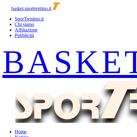
basket.sportrentino.it
SporTrentino.it
Chi siamo
Affiliazione
Pubblicità
Home