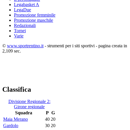
Legabasket A
LegaDue
Promozione femminile
Promozione maschile
Redazionali
Tornei
Varie
©
www.sportrentino.it
- strumenti per i siti sportivi - pagina creata in
2,109 sec.
Classifica
Divisione Regionale 2:
Girone regionale
Squadra
P
G
Maia Merano
40
20
Gardolo
30
20