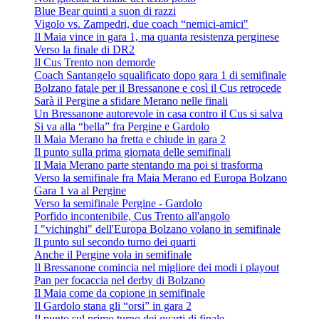
Blue Bear quinti a suon di razzi
Vigolo vs. Zampedri, due coach “nemici-amici"
Il Maia vince in gara 1, ma quanta resistenza perginese
Verso la finale di DR2
Il Cus Trento non demorde
Coach Santangelo squalificato dopo gara 1 di semifinale
Bolzano fatale per il Bressanone e così il Cus retrocede
Sarà il Pergine a sfidare Merano nelle finali
Un Bressanone autorevole in casa contro il Cus si salva
Si va alla “bella” fra Pergine e Gardolo
Il Maia Merano ha fretta e chiude in gara 2
Il punto sulla prima giornata delle semifinali
Il Maia Merano parte stentando ma poi si trasforma
Verso la semifinale fra Maia Merano ed Europa Bolzano
Gara 1 va al Pergine
Verso la semifinale Pergine - Gardolo
Porfido incontenibile, Cus Trento all'angolo
I "vichinghi" dell'Europa Bolzano volano in semifinale
Il punto sul secondo turno dei quarti
Anche il Pergine vola in semifinale
Il Bressanone comincia nel migliore dei modi i playout
Pan per focaccia nel derby di Bolzano
Il Maia come da copione in semifinale
Il Gardolo stana gli “orsi” in gara 2
Il punto sul primo turno dei quarti di finale