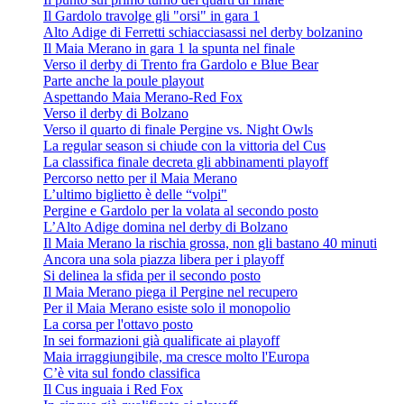
Il Gardolo travolge gli "orsi" in gara 1
Alto Adige di Ferretti schiacciasassi nel derby bolzanino
Il Maia Merano in gara 1 la spunta nel finale
Verso il derby di Trento fra Gardolo e Blue Bear
Parte anche la poule playout
Aspettando Maia Merano-Red Fox
Verso il derby di Bolzano
Verso il quarto di finale Pergine vs. Night Owls
La regular season si chiude con la vittoria del Cus
La classifica finale decreta gli abbinamenti playoff
Percorso netto per il Maia Merano
L’ultimo biglietto è delle “volpi"
Pergine e Gardolo per la volata al secondo posto
L’Alto Adige domina nel derby di Bolzano
Il Maia Merano la rischia grossa, non gli bastano 40 minuti
Ancora una sola piazza libera per i playoff
Si delinea la sfida per il secondo posto
Il Maia Merano piega il Pergine nel recupero
Per il Maia Merano esiste solo il monopolio
La corsa per l'ottavo posto
In sei formazioni già qualificate ai playoff
Maia irraggiungibile, ma cresce molto l'Europa
C’è vita sul fondo classifica
Il Cus inguaia i Red Fox