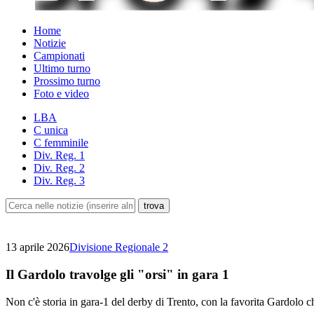
Home
Notizie
Campionati
Ultimo turno
Prossimo turno
Foto e video
LBA
C unica
C femminile
Div. Reg. 1
Div. Reg. 2
Div. Reg. 3
13 aprile 2026
Divisione Regionale 2
Il Gardolo travolge gli "orsi" in gara 1
Non c'è storia in gara-1 del derby di Trento, con la favorita Gardolo 