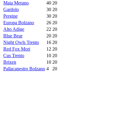
Maia Merano
40
20
Gardolo
30
20
Pergine
30
20
Europa Bolzano
26
20
Alto Adige
22
20
Blue Bear
20
20
Night Owls Trento
16
20
Red Fox Mori
12
20
Cus Trento
10
20
Brixen
10
20
Pallacanestro Bolzano
4
20