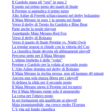
Il Gardolo stana gli “orsi” in gara 2
Il punto sul primo turno dei quarti di finale
Il Pergine si aggiudica il primo turno
Alto Adige di Ferretti schiacciasassi nel derby bolzanino
Il Maia Merano in gara 1 la spunta nel finale
Verso il derby di Trento fra Gardolo e Blue Bear
Parte anche la poule playout
Aspettando Maia Merano-Red Fox
Verso il derby di Bolzano
Verso il quarto di finale Pergine vs. Night Owls
La regular season si chiude con la vittoria del Cus
La classifica finale decreta gli abbinamenti playoff
Percorso netto per il Maia Merano
L’ultimo biglietto è delle “volpi"
Pergine e Gardolo per la volata al secondo posto
L’Alto Adige domina nel derby di Bolzano
Il Maia Merano la rischia grossa, non gli bastano 40 minuti
Ancora una sola piazza libera per i playoff
Si delinea la sfida per il secondo posto
Il Maia Merano piega il Pergine nel recupero
Per il Maia Merano esiste solo il monopolio
La corsa per l'ottavo posto
In sei formazioni già qualificate ai playoff
Maia irraggiungibile, ma cresce molto l'Europa
C’è vita sul fondo classifica