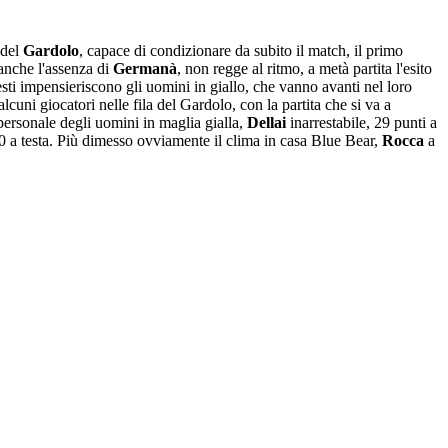
 del
Gardolo
, capace di condizionare da subito il match, il primo
 anche l'assenza di
Germanà
, non regge al ritmo, a metà partita l'esito
esti impensieriscono gli uomini in giallo, che vanno avanti nel loro
lcuni giocatori nelle fila del Gardolo, con la partita che si va a
o personale degli uomini in maglia gialla,
Dellai
inarrestabile, 29 punti a
0 a testa. Più dimesso ovviamente il clima in casa Blue Bear,
Rocca
a