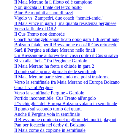
Il Maia Merano fa il filotto ed è campione
Non giocata la finale del terzo posto
Blue Bear quinti a suon di razzi
Vigolo vs. Zampedri, due coach “nemici-amici"
Il Maia vince in gara 1, ma quanta resistenza perginese
Verso la finale di DR2
Il Cus Trento non demorde
Coach Santangelo squalificato dopo gara 1 di semifinale
Bolzano fatale per il Bressanone e così il Cus retrocede
Sarà il Pergine a sfidare Merano nelle finali
Un Bressanone autorevole in casa contro il Cus si salva
Si va alla “bella” fra Pergine e Gardolo
Il Maia Merano ha fretta e chiude in gara 2
Il punto sulla prima giornata delle semifinali
Il Maia Merano parte stentando ma poi si trasforma
Verso la semifinale fra Maia Merano ed Europa Bolzano
Gara 1 va al Pergine
Verso la semifinale Pergine - Gardolo
Porfido incontenibile, Cus Trento all'angolo
I "vichinghi" dell'Europa Bolzano volano in semifinale
Il punto sul secondo turno dei quarti
Anche il Pergine vola in semifinale
Il Bressanone comincia nel migliore dei modi i playout
Pan per focaccia nel derby di Bolzano
Il Maia come da copione in semifinale