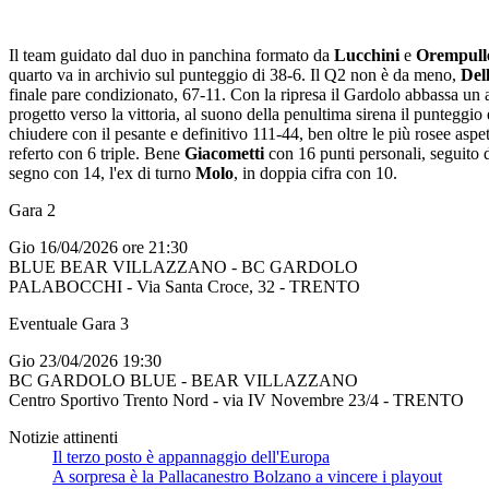
Il team guidato dal duo in panchina formato da
Lucchini
e
Orempull
quarto va in archivio sul punteggio di 38-6. Il Q2 non è da meno,
Dell
finale pare condizionato, 67-11. Con la ripresa il Gardolo abbassa un at
progetto verso la vittoria, al suono della penultima sirena il punteggio 
chiudere con il pesante e definitivo 111-44, ben oltre le più rosee aspett
referto con 6 triple. Bene
Giacometti
con 16 punti personali, seguito
segno con 14, l'ex di turno
Molo
, in doppia cifra con 10.
Gara 2
Gio 16/04/2026 ore 21:30
BLUE BEAR VILLAZZANO - BC GARDOLO
PALABOCCHI - Via Santa Croce, 32 - TRENTO
Eventuale Gara 3
Gio 23/04/2026 19:30
BC GARDOLO BLUE - BEAR VILLAZZANO
Centro Sportivo Trento Nord - via IV Novembre 23/4 - TRENTO
Notizie attinenti
Il terzo posto è appannaggio dell'Europa
A sorpresa è la Pallacanestro Bolzano a vincere i playout