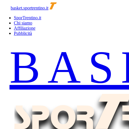
basket.sportrentino.it
SporTrentino.it
Chi siamo
Affiliazione
Pubblicità