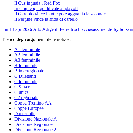
Il Cus inguaia i Red Fox
In cinque già qualificate ai playoff
Il Gardolo vince l’anticipo e agguanta le seconde
Il Pergine vince la sfida di cartello
lun 13 apr 2026
Alto Adige di Ferretti schiacciasassi nel derby bolzan
Elenco degli argomenti delle notizie:
A1 femminile
A2 femminile
A3 femminile
B femminile
B interregionale
C Dilettanti
C femminile
C Silver
C unica
C2 regionale
Coppa Trentino AA
Coppe Europee
D maschile
Divisione Nazionale A
Divisione Regionale 1
Divisione Regionale 2