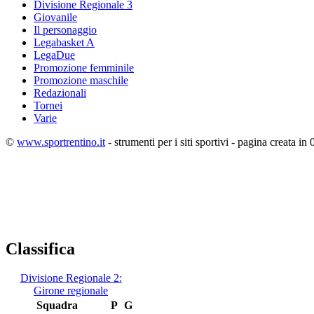
Divisione Regionale 3
Giovanile
Il personaggio
Legabasket A
LegaDue
Promozione femminile
Promozione maschile
Redazionali
Tornei
Varie
©
www.sportrentino.it
- strumenti per i siti sportivi - pagina creata in 
Classifica
Divisione Regionale 2:
Girone regionale
Squadra
P
G