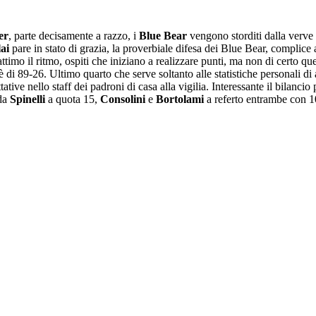
er
, parte decisamente a razzo, i
Blue Bear
vengono storditi dalla verve
ai
pare in stato di grazia, la proverbiale difesa dei Blue Bear, complice
timo il ritmo, ospiti che iniziano a realizzare punti, ma non di certo qu
è di 89-26. Ultimo quarto che serve soltanto alle statistiche personali di a
ative nello staff dei padroni di casa alla vigilia. Interessante il bilanci
 da
Spinelli
a quota 15,
Consolini
e
Bortolami
a referto entrambe con 1