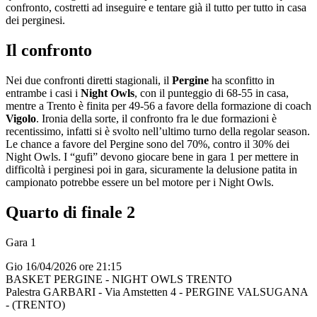
confronto, costretti ad inseguire e tentare già il tutto per tutto in casa
dei perginesi.
Il confronto
Nei due confronti diretti stagionali, il
Pergine
ha sconfitto in
entrambe i casi i
Night Owls
, con il punteggio di 68-55 in casa,
mentre a Trento è finita per 49-56 a favore della formazione di coach
Vigolo
. Ironia della sorte, il confronto fra le due formazioni è
recentissimo, infatti si è svolto nell’ultimo turno della regolar season.
Le chance a favore del Pergine sono del 70%, contro il 30% dei
Night Owls. I “gufi” devono giocare bene in gara 1 per mettere in
difficoltà i perginesi poi in gara, sicuramente la delusione patita in
campionato potrebbe essere un bel motore per i Night Owls.
Quarto di finale 2
Gara 1
Gio 16/04/2026 ore 21:15
BASKET PERGINE - NIGHT OWLS TRENTO
Palestra GARBARI - Via Amstetten 4 - PERGINE VALSUGANA
- (TRENTO)