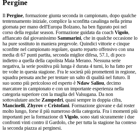
Pergine
Il
Pergine
, formazione giunta seconda in campionato, dopo qualche
tentennamento iniziale, complice la sconfitta casalinga nella prima
giornata per mano dell'Europa Bolzano, ha ben figurato poi nel
corso della regular season. Formazione guidata da coach
Vigolo
,
affiancato dal giovanissimo
Sammarini
, che in qualche occasione lo
ha pure sostituto in maniera pregevole. Quindici vittorie e cinque
sconfitte nel campionato regolare, quarto reparto offensivo con una
media di 67 punti partita, seconda miglior difesa, 57.1, di poco
indietro a quella della capolista Maia Merano. Nessuna serie
negativa, la serie positiva più lunga è durata 4 turni, lo ha fatto per
tre volte in questa stagione. Fra le società più promettenti in regione,
squadra pensata anche per tentare un salto di qualità nel futuro. Il
suo uomo più pericoloso ed esperto è
Ndaw Saliou
, decimo
marcatore in campionato e con un importante esperienza nella
categoria superiore con la maglia del Valsugana. Da non
sottovalutare anche
Zampedri
, quasi sempre in doppia cifra,
Mancinelli
,
Zhyrov
e
Cristofani
. Formazione giovane e dal roster
molto lungo, forse il più numeroso della categoria. Fra i momenti più
importanti per la formazione di
Vigolo
, sono stati sicuramente i due
confronti vinti contro il Gardolo, che per tutta la stagione ha conteso
la seconda piazza ai perginesi.