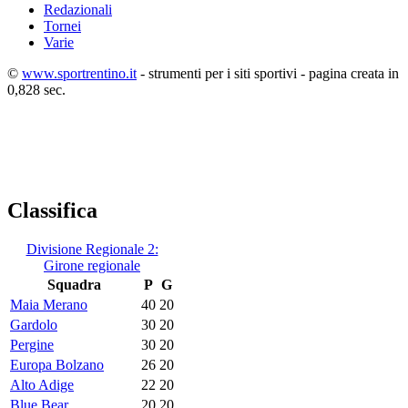
Redazionali
Tornei
Varie
©
www.sportrentino.it
- strumenti per i siti sportivi - pagina creata in
0,828 sec.
Classifica
Divisione Regionale 2:
Girone regionale
Squadra
P
G
Maia Merano
40
20
Gardolo
30
20
Pergine
30
20
Europa Bolzano
26
20
Alto Adige
22
20
Blue Bear
20
20