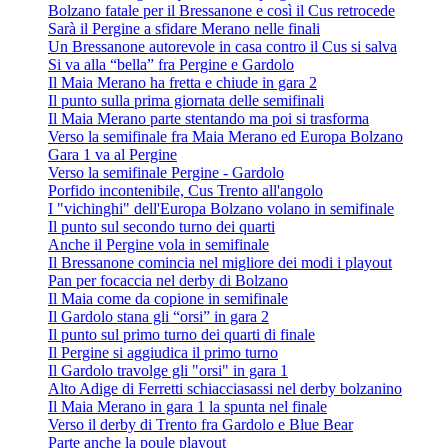
Bolzano fatale per il Bressanone e così il Cus retrocede
Sarà il Pergine a sfidare Merano nelle finali
Un Bressanone autorevole in casa contro il Cus si salva
Si va alla “bella” fra Pergine e Gardolo
Il Maia Merano ha fretta e chiude in gara 2
Il punto sulla prima giornata delle semifinali
Il Maia Merano parte stentando ma poi si trasforma
Verso la semifinale fra Maia Merano ed Europa Bolzano
Gara 1 va al Pergine
Verso la semifinale Pergine - Gardolo
Porfido incontenibile, Cus Trento all'angolo
I "vichinghi" dell'Europa Bolzano volano in semifinale
Il punto sul secondo turno dei quarti
Anche il Pergine vola in semifinale
Il Bressanone comincia nel migliore dei modi i playout
Pan per focaccia nel derby di Bolzano
Il Maia come da copione in semifinale
Il Gardolo stana gli “orsi” in gara 2
Il punto sul primo turno dei quarti di finale
Il Pergine si aggiudica il primo turno
Il Gardolo travolge gli "orsi" in gara 1
Alto Adige di Ferretti schiacciasassi nel derby bolzanino
Il Maia Merano in gara 1 la spunta nel finale
Verso il derby di Trento fra Gardolo e Blue Bear
Parte anche la poule playout