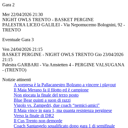
Gara 2
Mer 22/04/2026 21:30
NIGHT OWLS TRENTO - BASKET PERGINE
PALESTRA LICEO GALILEI - Via Nepomucemo Bolognini, 92 -
TRENTO
Eventuale Gara 3
Ven 24/04/2026 21:15
BASKET PERGINE - NIGHT OWLS TRENTO Gio 23/04/2026
21:15
Palestra GARBARI - Via Amstetten 4 - PERGINE VALSUGANA
- (TRENTO)
Notizie attinenti
A sorpresa è la Pallacanestro Bolzano a vincere i playout
Il Maia Merano fa il filotto ed è campione
Non giocata la finale del terzo posto
Blue Bear quinti a suon di razzi
Vigolo vs. Zampedri, due coach “nemici-amici"
Il Maia vince in gara 1, ma quanta resistenza perginese
Verso la finale di DR2
Il Cus Trento non demorde
Coach Santangelo squalificato dopo gara 1 di semifinale