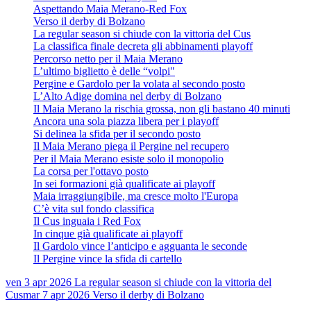
Aspettando Maia Merano-Red Fox
Verso il derby di Bolzano
La regular season si chiude con la vittoria del Cus
La classifica finale decreta gli abbinamenti playoff
Percorso netto per il Maia Merano
L’ultimo biglietto è delle “volpi"
Pergine e Gardolo per la volata al secondo posto
L’Alto Adige domina nel derby di Bolzano
Il Maia Merano la rischia grossa, non gli bastano 40 minuti
Ancora una sola piazza libera per i playoff
Si delinea la sfida per il secondo posto
Il Maia Merano piega il Pergine nel recupero
Per il Maia Merano esiste solo il monopolio
La corsa per l'ottavo posto
In sei formazioni già qualificate ai playoff
Maia irraggiungibile, ma cresce molto l'Europa
C’è vita sul fondo classifica
Il Cus inguaia i Red Fox
In cinque già qualificate ai playoff
Il Gardolo vince l’anticipo e agguanta le seconde
Il Pergine vince la sfida di cartello
ven 3 apr 2026
La regular season si chiude con la vittoria del
Cus
mar 7 apr 2026
Verso il derby di Bolzano