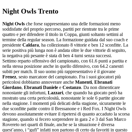
Night Owls Trento
Night Owls
che forse rappresentano una delle formazioni meno
soddisfatte del proprio percorso, partiti per rientrate tra le prime
quattro e per difendere il titolo in Coppa, giunti soltanto settimi al
termine della regular season. La formazione guidata dal suo coach e
presidente
Caldara
, ha collezionato 8 vittorie e ben 12 sconfitte. La
serie positiva più lunga non è andata oltre le due vittorie di seguito,
la negativa più pesante è stata di ben 4 turni senza successi.
Settimo reparto offensivo del campionato, con 61.6 punti a partita e
nella stessa posizione anche in quello difensivo, con 64.2 canestri
subiti per match. Il suo uomo più rappresentativo è il giovane
Frenez
, sesto marcatore del campionato. Fra i suoi giocatori più
pericolosi dobbiamo annoverare anche
Manenti
,
Ebranati
Giordano
,
Ebranati Daniele
e
Costanzo
. Da non dimenticare
nonostante gli infortuni,
Lazzari
, che quando ha giocato però ha
mostrato una certa pericolosità, nonostante le sole 6 partite giocate
nella stagione. I momenti più delicati della stagione, sicuramente le
due sconfitte patite contro il Bressanone e i Red Fox. I Night Owls
devono assolutamente evitare il ripetersi di quanto accaduto la scorsa
stagione, quando si fecero sorprendere in gara 2 e 3 dal San Marco
Rovereto nei quarti di finale, anche se la situazione è diversa
quest’anno, i “gufi” infatti non partono di certo da favoriti in questo