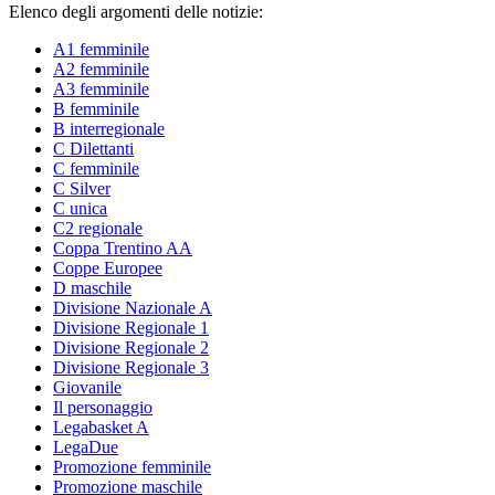
Elenco degli argomenti delle notizie:
A1 femminile
A2 femminile
A3 femminile
B femminile
B interregionale
C Dilettanti
C femminile
C Silver
C unica
C2 regionale
Coppa Trentino AA
Coppe Europee
D maschile
Divisione Nazionale A
Divisione Regionale 1
Divisione Regionale 2
Divisione Regionale 3
Giovanile
Il personaggio
Legabasket A
LegaDue
Promozione femminile
Promozione maschile