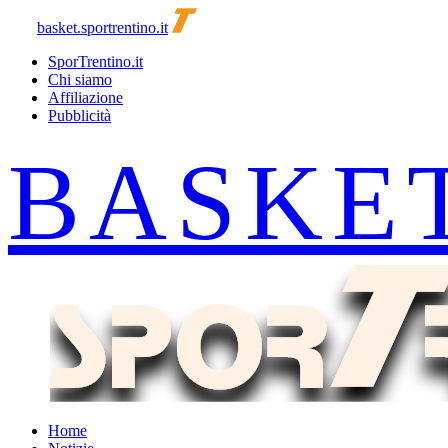
basket.sportrentino.it
SporTrentino.it
Chi siamo
Affiliazione
Pubblicità
Home