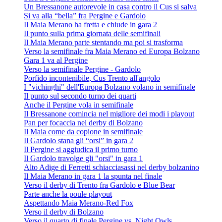
Un Bressanone autorevole in casa contro il Cus si salva
Si va alla “bella” fra Pergine e Gardolo
Il Maia Merano ha fretta e chiude in gara 2
Il punto sulla prima giornata delle semifinali
Il Maia Merano parte stentando ma poi si trasforma
Verso la semifinale fra Maia Merano ed Europa Bolzano
Gara 1 va al Pergine
Verso la semifinale Pergine - Gardolo
Porfido incontenibile, Cus Trento all'angolo
I "vichinghi" dell'Europa Bolzano volano in semifinale
Il punto sul secondo turno dei quarti
Anche il Pergine vola in semifinale
Il Bressanone comincia nel migliore dei modi i playout
Pan per focaccia nel derby di Bolzano
Il Maia come da copione in semifinale
Il Gardolo stana gli “orsi” in gara 2
Il Pergine si aggiudica il primo turno
Il Gardolo travolge gli "orsi" in gara 1
Alto Adige di Ferretti schiacciasassi nel derby bolzanino
Il Maia Merano in gara 1 la spunta nel finale
Verso il derby di Trento fra Gardolo e Blue Bear
Parte anche la poule playout
Aspettando Maia Merano-Red Fox
Verso il derby di Bolzano
Verso il quarto di finale Pergine vs. Night Owls