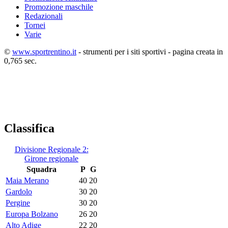
Promozione maschile
Redazionali
Tornei
Varie
©
www.sportrentino.it
- strumenti per i siti sportivi - pagina creata in
0,765 sec.
Classifica
Divisione Regionale 2:
Girone regionale
Squadra
P
G
Maia Merano
40
20
Gardolo
30
20
Pergine
30
20
Europa Bolzano
26
20
Alto Adige
22
20