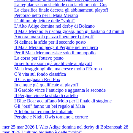
La regular season si chiude con la vittoria del Cus
La classifica finale decreta gli abbinamenti playoff
Percorso netto per il Maia Merano
L’ultimo biglietto è delle “volpi"
L’Alto Adige domina nel derby di Bolzano
Il Maia Merano la rischia grossa, non gli bastano 40 minuti
Ancora una sola piazza libera per i playoff
Si delinea la sfida per il secondo posto
Il Maia Merano piega il Pergine nel recupero
Per il Maia Merano esiste solo il monopolio
La corsa per l'ottavo posto
In sei formazioni già qualificate ai playoff
Maia irraggiungibile, ma cresce molto l'Europa
C’è vita sul fondo classifica
Il Cus inguaia i Red Fox
In cinque già qualificate ai playoff
Il Gardolo vince l’anticipo e agguanta le seconde
Il Pergine vince la sfida di cartello
I Blue Bear acciuffano Molo per il finale di stagione
Gli "orsi" fanno un bel regalo al Maia
A febbraio tremano le imbattute
Pergine e Night Owls tornano a correre
mer 25 mar 2026
L’Alto Adige domina nel derby di Bolzano
sab 28
mar 2026
L’ultimo biglietto è delle “volpi"