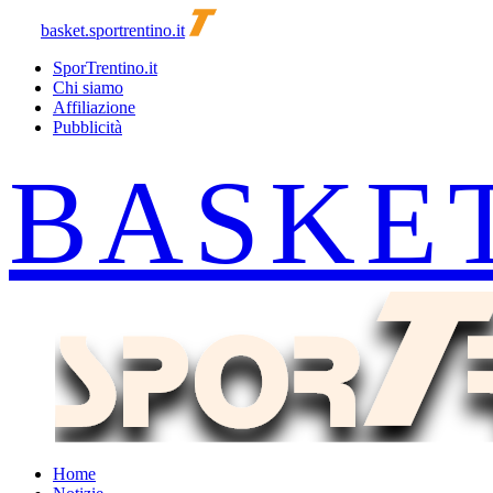
basket.sportrentino.it
SporTrentino.it
Chi siamo
Affiliazione
Pubblicità
Home