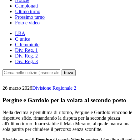
Notizie
Campionati
Ultimo turno
Prossimo turno
Foto e video
LBA
C unica
C femminile
Div. Reg. 1
Div. Reg. 2
Div. Reg. 3
26 marzo 2026
Divisione Regionale 2
Pergine e Gardolo per la volata al secondo posto
Nella decima e penultima di ritorno, Pergine e Gardolo vincono le
rispettive sfide, rimandando la disputa per la seconda piazza
all'ultimo turno. Inarrestabile il Maia Merano, al quale manca una
sola partita per chiudere il percorso senza sconfitte.
Rischia un po' il
Pergine
di coach
Vigolo
contro il fanalino di coda