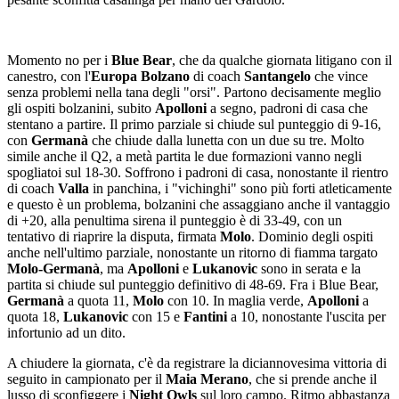
Momento no per i
Blue Bear
, che da qualche giornata litigano con il
canestro, con l'
Europa Bolzano
di coach
Santangelo
che vince
senza problemi nella tana degli "orsi". Partono decisamente meglio
gli ospiti bolzanini, subito
Apolloni
a segno, padroni di casa che
stentano a partire. Il primo parziale si chiude sul punteggio di 9-16,
con
Germanà
che chiude dalla lunetta con un due su tre. Molto
simile anche il Q2, a metà partita le due formazioni vanno negli
spogliatoi sul 18-30. Soffrono i padroni di casa, nonostante il rientro
di coach
Valla
in panchina, i "vichinghi" sono più forti atleticamente
e questo è un problema, bolzanini che assaggiano anche il vantaggio
di +20, alla penultima sirena il punteggio è di 33-49, con un
tentativo di riaprire la disputa, firmata
Molo
. Dominio degli ospiti
anche nell'ultimo parziale, nonostante un ritorno di fiamma targato
Molo-Germanà
, ma
Apolloni
e
Lukanovic
sono in serata e la
partita si chiude sul punteggio definitivo di 48-69. Fra i Blue Bear,
Germanà
a quota 11,
Molo
con 10. In maglia verde,
Apolloni
a
quota 18,
Lukanovic
con 15 e
Fantini
a 10, nonostante l'uscita per
infortunio ad un dito.
A chiudere la giornata, c'è da registrare la diciannovesima vittoria di
seguito in campionato per il
Maia Merano
, che si prende anche il
lusso di sconfiggere i
Night Owls
sul loro campo. Ritmo abbastanza