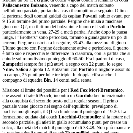
Pallacanestro Bolzano
, venendo a capo del match soltanto
nell’ultimo parziale, portando a casa il compitino assegnato. Ottima
la partenza degli uomini guidati da capitan
Pavani
, subito avanti per
9-15 al termine del primo parziale. Pergine che inizia a macinare
gioco nel Q2, ma il ritmo dei bolzanini è buono e il solito
Porfido
particolarmente in vena, 27-29 a metà partita. Anche dopo la pausa
lunga, i “Brothers” sono pericolosi, tornano a guadagnare un po' di
terreno, Pergine costretta a inseguire, 39-43 alla mezz’ora di gioco.
Ultimo quarto con Pergine decisamente attiva e pericolosa, il quarto
è tutto suo e rispecchia le differenze in classifica, con la partita che si
chiude sul rotondissimo punteggio di 60-50. Fra i padroni di casa,
Zampedri
sempre fra i più attivi, a segno con 22 punti, lo segue
Ndaw Saliou
a quota 12. Bolzanini con
Porfido
il migliore assoluto
in campo, 25 punti per lui e tre triple. In doppia cifra anche il
compagno di squadra
Bin
, 14 centri nella serata.
Missione al limite del possibile per i
Red Fox Mori-Brentonico
,
che assenti i fratelli
Proch
, incontra un
Gardolo
ben intenzionato
alla conquista del secondo posto nella regular season. Il primo
parziale viene giocato nel segno dell’equilibrio, prevalgono di
pochissimo gli ospiti, il Q1 si chiude con il punteggio di 19-20. La
formazione guidata dai coach
Lucchini-Orempuller
si fa notare nel
secondo parziale, gli atleti in giallo accumulano punti per creare un
solco, alla metà del match il punteggio è di 33-48. Non può mancare
la reazione degli uomini di coach
Tranquillini
, arriva nel terzo