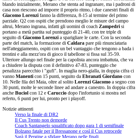
blando inizialmente, Merano che stenta ad ingranare, ma i padroni di
casa non riescono ad imporre il proprio ritmo, i due canestri finali di
Giacomo Lorenzi
fanno la differenza, 8-15 al termine del primo
parziale. Q2 con ospiti che prendono meglio le misure del campo
altrui, Merano ingrana, infatti gli uomini di coach
Zampedri
si
portano a metà partita sul punteggio di 21-40, con tre triple di
seguito di
Giacomo Lorenzi
a sparigliare le carte. Con la seconda
parte del match, la formazione di
Caldara
pare più rinunciataria
nell'atteggiamento, ospiti con un bel vantaggio che tengono a bada i
trentini e alla mezz'ora di gioco il tabellone si fissa sul 35-59.
Ulteriore allungo nel finale per la capolista ancora imbattuta, che va
a chiudere la disputa con il definitivo 47-83, punteggio che
penalizza parecchio i "gufi". In maglia nero-gialla, in doppia cifra ci
vanno
Manenti
con 15 punti, seguito da
Ebranati Giordano
con
10. Nelle fila del Maia, oltre al solito
Lorenzi Giacomo
a segno con
30 punti, molte le seconde linee ad andare a canestro. In doppia cifra
anche
Buciol
con 12 e
Caruccio
dopo l'infortunio si mostra nel
referto, 6 punti per lui, pronto per i playoff.
Notizie attinenti
Verso la finale di DR2
Il Cus Trento non demorde
Coach Santangelo squalificato dopo gara 1 di semifinale
Bolzano fatale per il Bressanone e così il Cus retrocede
Sarà il Pergine a sfidare Merano nelle finali