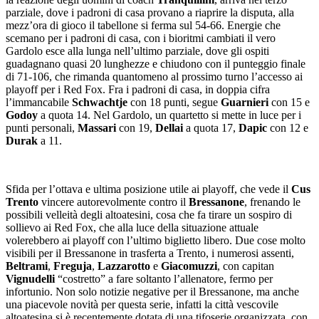
parziale, dove i padroni di casa provano a riaprire la disputa, alla
mezz’ora di gioco il tabellone si ferma sul 54-66. Energie che
scemano per i padroni di casa, con i bioritmi cambiati il vero
Gardolo esce alla lunga nell’ultimo parziale, dove gli ospiti
guadagnano quasi 20 lunghezze e chiudono con il punteggio finale
di 71-106, che rimanda quantomeno al prossimo turno l’accesso ai
playoff per i Red Fox. Fra i padroni di casa, in doppia cifra
l’immancabile
Schwachtje
con 18 punti, segue
Guarnieri
con 15 e
Godoy
a quota 14. Nel Gardolo, un quartetto si mette in luce per i
punti personali,
Massari
con 19,
Dellai
a quota 17,
Dapic
con 12 e
Durak
a 11.
Sfida per l’ottava e ultima posizione utile ai playoff, che vede il
Cus
Trento
vincere autorevolmente contro il
Bressanone
, frenando le
possibili velleità degli altoatesini, cosa che fa tirare un sospiro di
sollievo ai Red Fox, che alla luce della situazione attuale
volerebbero ai playoff con l’ultimo biglietto libero. Due cose molto
visibili per il Bressanone in trasferta a Trento, i numerosi assenti,
Beltrami
,
Freguja
,
Lazzarotto
e
Giacomuzzi
, con capitan
Vignudelli
“costretto” a fare soltanto l’allenatore, fermo per
infortunio. Non solo notizie negative per il Bressanone, ma anche
una piacevole novità per questa serie, infatti la città vescovile
altoatesina si è recentemente dotata di una tifoserie organizzata, con