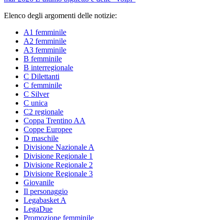
Elenco degli argomenti delle notizie:
A1 femminile
A2 femminile
A3 femminile
B femminile
B interregionale
C Dilettanti
C femminile
C Silver
C unica
C2 regionale
Coppa Trentino AA
Coppe Europee
D maschile
Divisione Nazionale A
Divisione Regionale 1
Divisione Regionale 2
Divisione Regionale 3
Giovanile
Il personaggio
Legabasket A
LegaDue
Promozione femminile