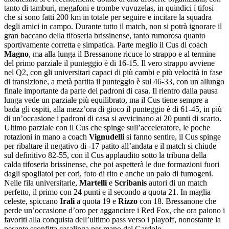
tanto di tamburi, megafoni e trombe vuvuzelas, in quindici i tifosi
che si sono fatti 200 km in totale per seguire e incitare la squadra
degli amici in campo. Durante tutto il match, non si potrà ignorare il
gran baccano della tifoseria brissinense, tanto rumorosa quanto
sportivamente corretta e simpatica. Parte meglio il Cus di coach
Magno
, ma alla lunga il Bressanone ricuce lo strappo e al termine
del primo parziale il punteggio è di 16-15. Il vero strappo avviene
nel Q2, con gli universitari capaci di più cambi e più velocità in fase
di transizione, a metà partita il punteggio è sul 46-33, con un allungo
finale importante da parte dei padroni di casa. Il rientro dalla pausa
lunga vede un parziale più equilibrato, ma il Cus tiene sempre a
bada gli ospiti, alla mezz’ora di gioco il punteggio è di 61-45, in più
di un’occasione i padroni di casa si avvicinano ai 20 punti di scarto.
Ultimo parziale con il Cus che spinge sull’acceleratore, le poche
rotazioni in mano a coach
Vignudelli
si fanno sentire, il Cus spinge
per ribaltare il negativo di -17 patito all’andata e il match si chiude
sul definitivo 82-55, con il Cus applaudito sotto la tribuna della
calda tifoseria brissinense, che poi aspetterà le due formazioni fuori
dagli spogliatoi per cori, foto di rito e anche un paio di fumogeni.
Nelle fila universitarie,
Martelli
e
Scribanis
autori di un match
perfetto, il primo con 24 punti e il secondo a quota 21. In maglia
celeste, spiccano
Irali
a quota 19 e
Rizzo
con 18. Bressanone che
perde un’occasione d’oro per agganciare i Red Fox, che ora paiono i
favoriti alla conquista dell’ultimo pass verso i playoff, nonostante la
pesante sconfitta casalinga per mano del Gardolo.