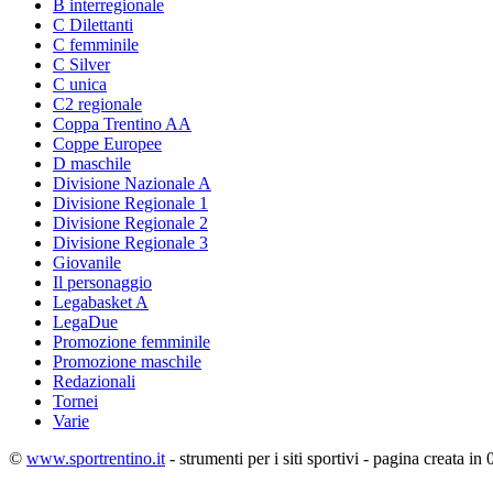
B interregionale
C Dilettanti
C femminile
C Silver
C unica
C2 regionale
Coppa Trentino AA
Coppe Europee
D maschile
Divisione Nazionale A
Divisione Regionale 1
Divisione Regionale 2
Divisione Regionale 3
Giovanile
Il personaggio
Legabasket A
LegaDue
Promozione femminile
Promozione maschile
Redazionali
Tornei
Varie
©
www.sportrentino.it
- strumenti per i siti sportivi - pagina creata in 