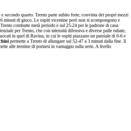
o e secondo quarto. Trento parte subito forte, convinta dei propri mezzi
po 6 minuti di gioco. Le ospiti vicentine però non si scompongono e
: Trento combatte metà periodo e sul 25-24 per le padrone di casa
enziale per Trento, che con intensità difensiva e diverse palle rubate,
ocati in quel di Ravina, in cui le ospiti piazzano un parziale di 0-6 e
chini
permette a Trento di allungare sul 52-47 a 3 minuti dalla fine. Il
te alle trentine di portarsi in vantaggio sulla serie. A livello