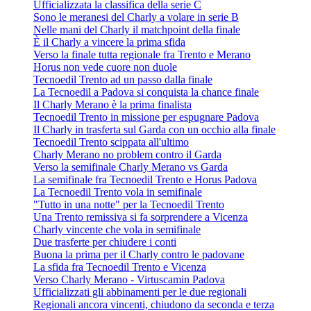
Ufficializzata la classifica della serie C
Sono le meranesi del Charly a volare in serie B
Nelle mani del Charly il matchpoint della finale
È il Charly a vincere la prima sfida
Verso la finale tutta regionale fra Trento e Merano
Horus non vede cuore non duole
Tecnoedil Trento ad un passo dalla finale
La Tecnoedil a Padova si conquista la chance finale
Il Charly Merano è la prima finalista
Tecnoedil Trento in missione per espugnare Padova
Il Charly in trasferta sul Garda con un occhio alla finale
Tecnoedil Trento scippata all'ultimo
Charly Merano no problem contro il Garda
Verso la semifinale Charly Merano vs Garda
La semifinale fra Tecnoedil Trento e Horus Padova
La Tecnoedil Trento vola in semifinale
"Tutto in una notte" per la Tecnoedil Trento
Una Trento remissiva si fa sorprendere a Vicenza
Charly vincente che vola in semifinale
Due trasferte per chiudere i conti
Buona la prima per il Charly contro le padovane
La sfida fra Tecnoedil Trento e Vicenza
Verso Charly Merano - Virtuscamin Padova
Ufficializzati gli abbinamenti per le due regionali
Regionali ancora vincenti, chiudono da seconda e terza