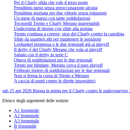
Per il Charly sfida che vale il terzo posto
Penultimo turno senza preoccupazione alcuna
Penultima giornata per due vittorie senza esitazioni
Un mese di marzo con tante soddisfazioni
Tecnoedil Trento e Charly Merano inarrestabili
Undicesima di ritorno con sfide alla portata
Trento continua a correre, stop del Charly contro la capolista
Sfide da quartieri alti per mantenere le posizioni
Leobasket promossa e le due regionali già ai playoff
Il derby è del Charly Merano che vola ai playoff
Sabato con il derby in serie C
Ottava di soddisfazioni per le due regionali
Trento per blindare, Merano cerca il pass playoff
Febbraio foriero di soddisfazioni per le due regionali
Non si ferma la corsa di Trento e Merano
A caccia di punti contro le dirette inseguitrici
sab 25 apr 2026
Buona la prima per il Charly contro le padovane
ven 
Elenco degli argomenti delle notizie:
A1 femminile
A2 femminile
A3 femminile
B femminile