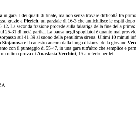
za
in gara 1 dei quarti di finale, ma non senza trovare difficoltà fra prim
zza, grazie a
Pierich
, un parziale di 16-3 che annichilisce le ospiti do
-12. La seconda frazione procede sulla falsariga della fine della prima
sul 25-31 di metà partita. La pausa negli spogliatoi è quanto mai provvid
 sorpasso sul 41-39 al suono della penultima sirena. Ultimi 10 minuti infu
 Stojanova
e il canestro ancora dalla lunga distanza della giovane
Vec
nto con il punteggio di 55-47, in una gara tutt'altro che semplice e permet
 un ottima prova di
Anastasia Vecchini
, 15 a referto per lei.
ZA