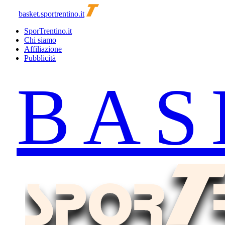
basket.sportrentino.it
SporTrentino.it
Chi siamo
Affiliazione
Pubblicità