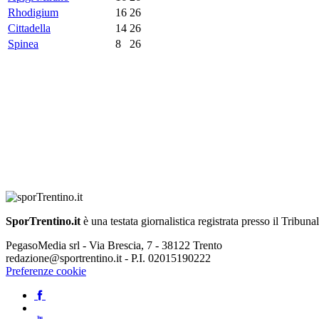
Rhodigium
16
26
Cittadella
14
26
Spinea
8
26
SporTrentino.it
è una testata giornalistica registrata presso il Tribuna
PegasoMedia srl - Via Brescia, 7 - 38122 Trento
redazione@sportrentino.it - P.I. 02015190222
Preferenze cookie