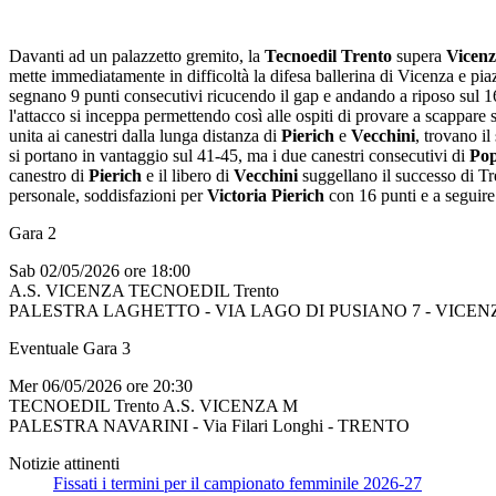
Davanti ad un palazzetto gremito, la
Tecnoedil Trento
supera
Vicen
mette immediatamente in difficoltà la difesa ballerina di Vicenza e pia
segnano 9 punti consecutivi ricucendo il gap e andando a riposo sul 16
l'attacco si inceppa permettendo così alle ospiti di provare a scappare 
unita ai canestri dalla lunga distanza di
Pierich
e
Vecchini
, trovano il
si portano in vantaggio sul 41-45, ma i due canestri consecutivi di
Pop
canestro di
Pierich
e il libero di
Vecchini
suggellano il successo di Tre
personale, soddisfazioni per
Victoria Pierich
con 16 punti e a seguire
Gara 2
Sab 02/05/2026 ore 18:00
A.S. VICENZA TECNOEDIL Trento
PALESTRA LAGHETTO - VIA LAGO DI PUSIANO 7 - VICEN
Eventuale Gara 3
Mer 06/05/2026 ore 20:30
TECNOEDIL Trento A.S. VICENZA M
PALESTRA NAVARINI - Via Filari Longhi - TRENTO
Notizie attinenti
Fissati i termini per il campionato femminile 2026-27