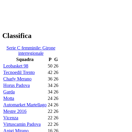
Classifica
Serie C femminile: Girone
interregionale
Squadra
P
G
Leobasket 98
50
26
Tecnoedil Trento
42
26
Charly Merano
36
26
Horus Padova
34
26
Garda
34
26
Motta
24
26
Automarket Martellago
24
26
Mestre 2016
22
26
Vicenza
22
26
Virtuscamin Padova
22
26
Apigi Mirano
16
26