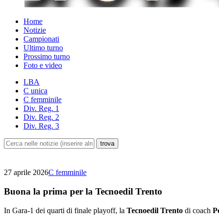
Home
Notizie
Campionati
Ultimo turno
Prossimo turno
Foto e video
LBA
C unica
C femminile
Div. Reg. 1
Div. Reg. 2
Div. Reg. 3
27 aprile 2026
C femminile
Buona la prima per la Tecnoedil Trento
In Gara-1 dei quarti di finale playoff, la
Tecnoedil Trento
di coach
P