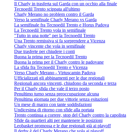
Il Charly in trasferta sul Garda con un occhio alla finale
Tecnoedil Trento scippata all'ultimo
Charly Merano no problem contro il Garda
Verso la semifinale Charly Merano vs Garda
La semifinale fra Tecnoedil Trento e Horus Padova
La Tecnoedil Trento vola in semifinale
"Tutto in una notte" per la Tecnoedil Trento
Una Trento remissiva si fa sorprendere a Vicenza
Charly vincente che vola in semifinale
Due trasferte per chiudere i conti
Buona la prima per la Tecnoedil Trento
Buona la prima per il Charly contro le padovane
La sfida fra Tecnoedil Trento e Vicenza
Verso Charly Merano - Virtuscamin Padova
Ufficializzati gli abbinamenti per le due regionali
Regionali ancora vincenti, chiudono da seconda e terza
Per il Charly sfida che vale il terzo posto
Penultimo turno senza preoccupazione alcuna
Penultima giornata per due vittorie senza esitazioni
Un mese di marzo con tante soddisfazioni
Undicesima di ritorno con sfide alla portata
Trento continua a correre, stop del Charly contro la capolista
Sfide da quartieri alti per mantenere le posizioni
Leobasket promossa e le due regionali già ai playoff
Il derby è del Charly Merano che vola ai playoff