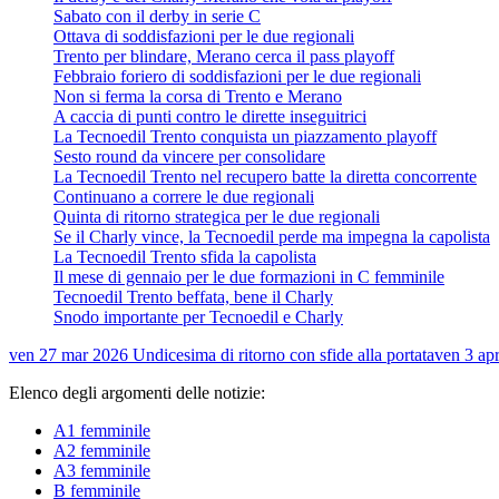
Sabato con il derby in serie C
Ottava di soddisfazioni per le due regionali
Trento per blindare, Merano cerca il pass playoff
Febbraio foriero di soddisfazioni per le due regionali
Non si ferma la corsa di Trento e Merano
A caccia di punti contro le dirette inseguitrici
La Tecnoedil Trento conquista un piazzamento playoff
Sesto round da vincere per consolidare
La Tecnoedil Trento nel recupero batte la diretta concorrente
Continuano a correre le due regionali
Quinta di ritorno strategica per le due regionali
Se il Charly vince, la Tecnoedil perde ma impegna la capolista
La Tecnoedil Trento sfida la capolista
Il mese di gennaio per le due formazioni in C femminile
Tecnoedil Trento beffata, bene il Charly
Snodo importante per Tecnoedil e Charly
ven 27 mar 2026
Undicesima di ritorno con sfide alla portata
ven 3 ap
Elenco degli argomenti delle notizie:
A1 femminile
A2 femminile
A3 femminile
B femminile