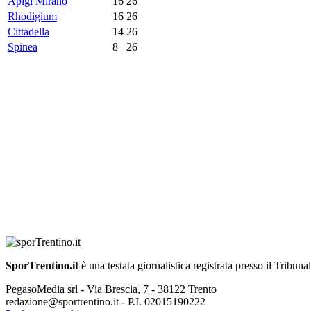
Apigi Mirano
16
26
Rhodigium
16
26
Cittadella
14
26
Spinea
8
26
SporTrentino.it
è una testata giornalistica registrata presso il Tribuna
PegasoMedia srl - Via Brescia, 7 - 38122 Trento
redazione@sportrentino.it - P.I. 02015190222