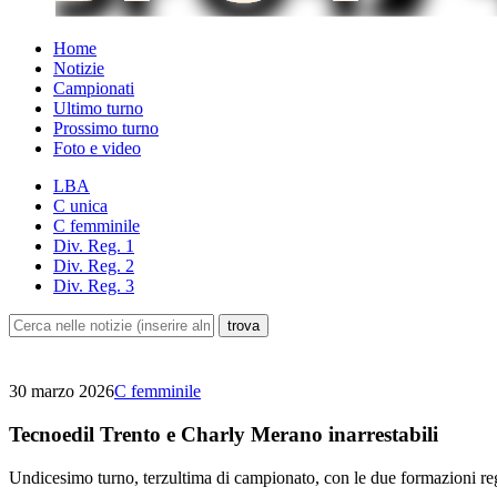
Home
Notizie
Campionati
Ultimo turno
Prossimo turno
Foto e video
LBA
C unica
C femminile
Div. Reg. 1
Div. Reg. 2
Div. Reg. 3
30 marzo 2026
C femminile
Tecnoedil Trento e Charly Merano inarrestabili
Undicesimo turno, terzultima di campionato, con le due formazioni regi