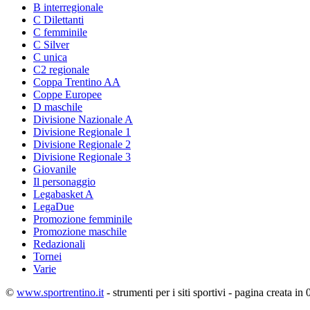
B interregionale
C Dilettanti
C femminile
C Silver
C unica
C2 regionale
Coppa Trentino AA
Coppe Europee
D maschile
Divisione Nazionale A
Divisione Regionale 1
Divisione Regionale 2
Divisione Regionale 3
Giovanile
Il personaggio
Legabasket A
LegaDue
Promozione femminile
Promozione maschile
Redazionali
Tornei
Varie
©
www.sportrentino.it
- strumenti per i siti sportivi - pagina creata in 