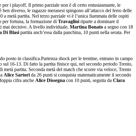
e per i playoff. Il primo parziale non è di certo entusiasmante, le
 ben diverso, le ragazze meranesi spingono all’attacco del ferro delle
 a metà partita. Nel terzo parziale vi è l’unica fiammata delle ospiti
o per fortuna, la formazione di
Travaglini
riparte a dominare il
i mai decisive. A livello individuale,
Martina Bonato
a segno con 18
 Di Blasi
partita anch’essa dalla panchina, 10 punti nella serata. Per
do posto in classifica.Partenza shock per le trentine, entrano in campo
ul 16-13. Di fatto la partita finisce qui, nel secondo periodo Trento,
 di metà partita. Seconda metà del match che scorre via veloce, Trento
na
Alice Sartori
da 26 punti si conquista matematicamente il secondo
 doppia cifra anche
Alice Dissegna
con 10 punti, seguita da
Clara