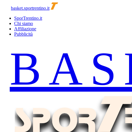
basket.sportrentino.it
SporTrentino.it
Chi siamo
Affiliazione
Pubblicità