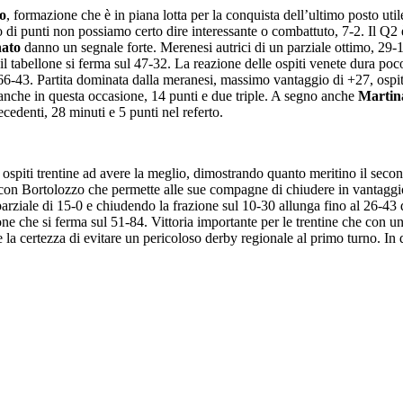
o
, formazione che è in piana lotta per la conquista dell’ultimo posto util
i punti non possiamo certo dire interessante o combattuto, 7-2. Il Q2 è
ato
danno un segnale forte. Merenesi autrici di un parziale ottimo, 29-10
il tabellone si ferma sul 47-32. La reazione delle ospiti venete dura poc
 66-43. Partita dominata dalla meranesi, massimo vantaggio di +27, ospit
 anche in questa occasione, 14 punti e due triple. A segno anche
Martina
ecedenti, 28 minuti e 5 punti nel referto.
ospiti trentine ad avere la meglio, dimostrando quanto meritino il secon
con Bortolozzo che permette alle sue compagne di chiudere in vantaggio s
parziale di 15-0 e chiudendo la frazione sul 10-30 allunga fino al 26-43
llone che si ferma sul 51-84. Vittoria importante per le trentine che con u
e la certezza di evitare un pericoloso derby regionale al primo turno. In