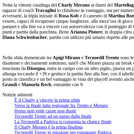
Netta la vittoria casalinga del
Charly Merano
ai danni del
Martellag
ragazze di coach
Travaglini
lo chiudono in vantaggio, ma per numero d
avversarie, la tripla iniziale di
Rosa Kob
e il canestro di
Martina Bon
venete, capaci di recuperare cinque lunghezze, alla mezz’ora di gioco 
parquet e alla fine va a vincere con autorevolezza con il punteggio di
punti e partita dalla panchina. Bene
Arianna Pistore
, in doppia cifra
Diana Schwienbacher
, partita con utilizzo più umano rispetto alle pr
Nella sfida domenicale tra
Apigi Mirano
e
Tecnoedil Trento
sono le 
disattente e decisamente sottotono, tant'è che Mirano piazza un break 
trascinata da
Dissegna
, entra in campo con un altro piglio, piazza un 
allunga toccando il +39 e gestisce la partita fino alla fine, con il tabe
posto in classifica e un bel vantaggio in vista dei playoff avendo anch
Grandi
e
Manuela Rech
, entrambe con 9.
Notizie attinenti
È il Charly a vincere la prima sfida
Verso la finale tutta regionale fra Trento e Merano
Horus non vede cuore non duole
Tecnoedil Trento ad un passo dalla finale
La Tecnoedil a Padova si conquista la chance finale
Il Charly Merano è la prima finalista
Tecnoedil Trento in missione per espugnare Padova