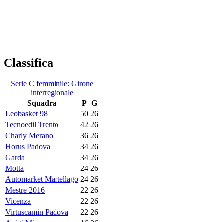
Classifica
Serie C femminile: Girone
interregionale
Squadra
P
G
Leobasket 98
50
26
Tecnoedil Trento
42
26
Charly Merano
36
26
Horus Padova
34
26
Garda
34
26
Motta
24
26
Automarket Martellago
24
26
Mestre 2016
22
26
Vicenza
22
26
Virtuscamin Padova
22
26