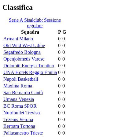
Classifica
Serie A Sisalclub: Sessione
regolare
Squadra
P
G
Armani Milano
0
0
Old Wild West Udine
0
0
Segafredo Bologna
0
0
Openjobmetis Varese
0
0
Dolomiti Energia Trentino
0
0
UNA Hotels Reggio Emilia
0
0
Napoli Basketball
0
0
Maxima Roma
0
0
San Bernardo Cantù
0
0
Umana Venezia
0
0
BC Roma SPQR
0
0
Nutribullet Treviso
0
0
Tezenis Verona
0
0
Bertram Tortona
0
0
Pallacanestro Trieste
0
0