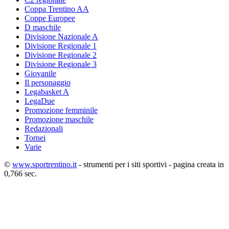
Coppa Trentino AA
Coppe Europee
D maschile
Divisione Nazionale A
Divisione Regionale 1
Divisione Regionale 2
Divisione Regionale 3
Giovanile
Il personaggio
Legabasket A
LegaDue
Promozione femminile
Promozione maschile
Redazionali
Tornei
Varie
©
www.sportrentino.it
- strumenti per i siti sportivi - pagina creata in
0,766 sec.