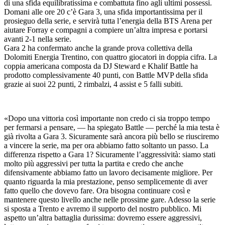
di una sfida equilibratissima e combattuta fino agli ultimi possessi.
Domani alle ore 20 c’è Gara 3, una sfida importantissima per il
prosieguo della serie, e servirà tutta l’energia della BTS Arena per
aiutare Forray e compagni a compiere un’altra impresa e portarsi
avanti 2-1 nella serie.
Gara 2 ha confermato anche la grande prova collettiva della
Dolomiti Energia Trentino, con quattro giocatori in doppia cifra. La
coppia americana composta da DJ Steward e Khalif Battle ha
prodotto complessivamente 40 punti, con Battle MVP della sfida
grazie ai suoi 22 punti, 2 rimbalzi, 4 assist e 5 falli subiti.
«Dopo una vittoria così importante non credo ci sia troppo tempo
per fermarsi a pensare, — ha spiegato Battle — perché la mia testa è
già rivolta a Gara 3. Sicuramente sarà ancora più bello se riusciremo
a vincere la serie, ma per ora abbiamo fatto soltanto un passo. La
differenza rispetto a Gara 1? Sicuramente l’aggressività: siamo stati
molto più aggressivi per tutta la partita e credo che anche
difensivamente abbiamo fatto un lavoro decisamente migliore. Per
quanto riguarda la mia prestazione, penso semplicemente di aver
fatto quello che dovevo fare. Ora bisogna continuare così e
mantenere questo livello anche nelle prossime gare. Adesso la serie
si sposta a Trento e avremo il supporto del nostro pubblico. Mi
aspetto un’altra battaglia durissima: dovremo essere aggressivi,