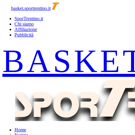
basket.sportrentino.it
SporTrentino.it
Chi siamo
Affiliazione
Pubblicità
Home