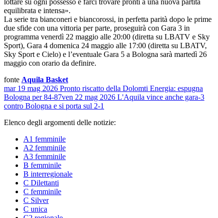
lottare su ogni possesso e farci trovare pronti a una nuova partita
equilibrata e intensa».
La serie tra bianconeri e biancorossi, in perfetta parità dopo le prime
due sfide con una vittoria per parte, proseguirà con Gara 3 in
programma venerdì 22 maggio alle 20:00 (diretta su LBATV e Sky
Sport), Gara 4 domenica 24 maggio alle 17:00 (diretta su LBATV,
Sky Sport e Cielo) e l’eventuale Gara 5 a Bologna sarà martedì 26
maggio con orario da definire.
fonte
Aquila Basket
mar 19 mag 2026
Pronto riscatto della Dolomti Energia: espugna
Bologna per 84-87
ven 22 mag 2026
L'Aquila vince anche gara-3
contro Bologna e si porta sul 2-1
Elenco degli argomenti delle notizie:
A1 femminile
A2 femminile
A3 femminile
B femminile
B interregionale
C Dilettanti
C femminile
C Silver
C unica
C2 regionale