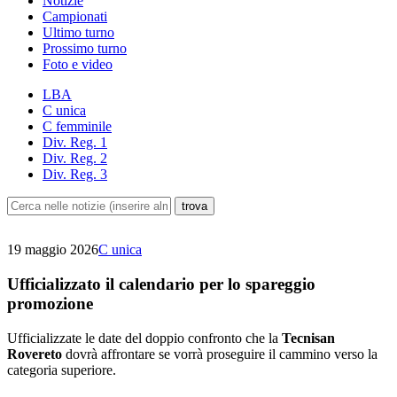
Notizie
Campionati
Ultimo turno
Prossimo turno
Foto e video
LBA
C unica
C femminile
Div. Reg. 1
Div. Reg. 2
Div. Reg. 3
19 maggio 2026
C unica
Ufficializzato il calendario per lo spareggio
promozione
Ufficializzate le date del doppio confronto che la
Tecnisan
Rovereto
dovrà affrontare se vorrà proseguire il cammino verso la
categoria superiore.