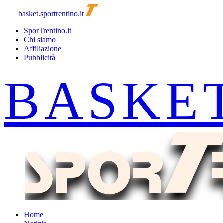
basket.sportrentino.it
SporTrentino.it
Chi siamo
Affiliazione
Pubblicità
Home