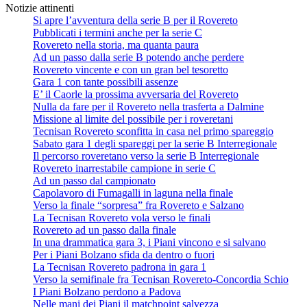
Notizie attinenti
Si apre l’avventura della serie B per il Rovereto
Pubblicati i termini anche per la serie C
Rovereto nella storia, ma quanta paura
Ad un passo dalla serie B potendo anche perdere
Rovereto vincente e con un gran bel tesoretto
Gara 1 con tante possibili assenze
E’ il Caorle la prossima avversaria del Rovereto
Nulla da fare per il Rovereto nella trasferta a Dalmine
Missione al limite del possibile per i roveretani
Tecnisan Rovereto sconfitta in casa nel primo spareggio
Sabato gara 1 degli spareggi per la serie B Interregionale
Il percorso roveretano verso la serie B Interregionale
Rovereto inarrestabile campione in serie C
Ad un passo dal campionato
Capolavoro di Fumagalli in laguna nella finale
Verso la finale “sorpresa” fra Rovereto e Salzano
La Tecnisan Rovereto vola verso le finali
Rovereto ad un passo dalla finale
In una drammatica gara 3, i Piani vincono e si salvano
Per i Piani Bolzano sfida da dentro o fuori
La Tecnisan Rovereto padrona in gara 1
Verso la semifinale fra Tecnisan Rovereto-Concordia Schio
I Piani Bolzano perdono a Padova
Nelle mani dei Piani il matchpoint salvezza