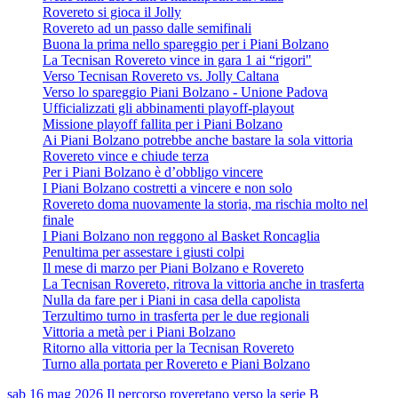
Rovereto si gioca il Jolly
Rovereto ad un passo dalle semifinali
Buona la prima nello spareggio per i Piani Bolzano
La Tecnisan Rovereto vince in gara 1 ai “rigori"
Verso Tecnisan Rovereto vs. Jolly Caltana
Verso lo spareggio Piani Bolzano - Unione Padova
Ufficializzati gli abbinamenti playoff-playout
Missione playoff fallita per i Piani Bolzano
Ai Piani Bolzano potrebbe anche bastare la sola vittoria
Rovereto vince e chiude terza
Per i Piani Bolzano è d’obbligo vincere
I Piani Bolzano costretti a vincere e non solo
Rovereto doma nuovamente la storia, ma rischia molto nel
finale
I Piani Bolzano non reggono al Basket Roncaglia
Penultima per assestare i giusti colpi
Il mese di marzo per Piani Bolzano e Rovereto
La Tecnisan Rovereto, ritrova la vittoria anche in trasferta
Nulla da fare per i Piani in casa della capolista
Terzultimo turno in trasferta per le due regionali
Vittoria a metà per i Piani Bolzano
Ritorno alla vittoria per la Tecnisan Rovereto
Turno alla portata per Rovereto e Piani Bolzano
sab 16 mag 2026
Il percorso roveretano verso la serie B