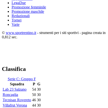
LegaDue
Promozione femminile
Promozione maschile
Redazionali
Tornei
Varie
©
www.sportrentino.it
- strumenti per i siti sportivi - pagina creata in
0,812 sec.
Classifica
Serie C: Gruppo F
Squadra
P
G
Lab 23 Salzano
54
30
Roncaglia
50
30
Tecnisan Rovereto
46
30
Villafrut Verona
44
30