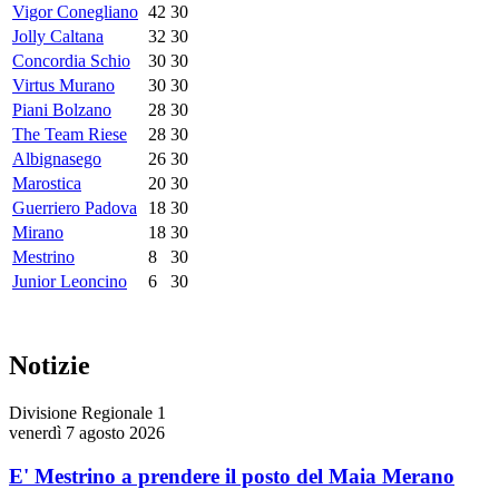
Vigor Conegliano
42
30
Jolly Caltana
32
30
Concordia Schio
30
30
Virtus Murano
30
30
Piani Bolzano
28
30
The Team Riese
28
30
Albignasego
26
30
Marostica
20
30
Guerriero Padova
18
30
Mirano
18
30
Mestrino
8
30
Junior Leoncino
6
30
Notizie
Divisione Regionale 1
venerdì 7 agosto 2026
E' Mestrino a prendere il posto del Maia Merano