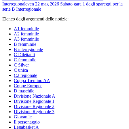
Interregionale
ven 22 mag 2026
Sabato gara 1 degli spareggi per la
serie B Interregionale
Elenco degli argomenti delle notizie:
A1 femminile
A2 femminile
A3 femminile
B femminile
B interregionale
C Dilettanti
C femminile
C Silver
C unica
C2 regionale
Coppa Trentino AA
Coppe Europee
D maschile
Divisione Nazionale A
Divisione Regionale 1
Divisione Regionale 2
Divisione Regionale 3
Giovanile
Il personaggio
Legabasket A