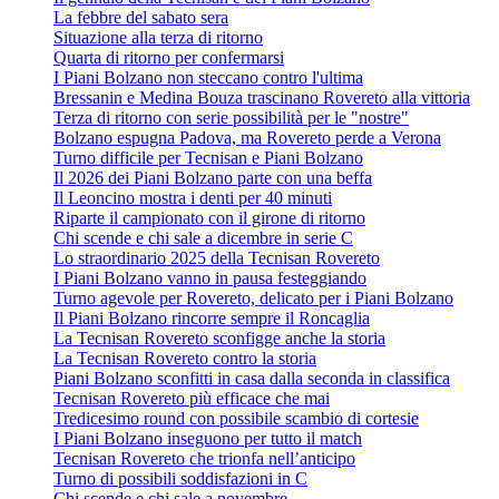
La febbre del sabato sera
Situazione alla terza di ritorno
Quarta di ritorno per confermarsi
I Piani Bolzano non steccano contro l'ultima
Bressanin e Medina Bouza trascinano Rovereto alla vittoria
Terza di ritorno con serie possibilità per le "nostre"
Bolzano espugna Padova, ma Rovereto perde a Verona
Turno difficile per Tecnisan e Piani Bolzano
Il 2026 dei Piani Bolzano parte con una beffa
Il Leoncino mostra i denti per 40 minuti
Riparte il campionato con il girone di ritorno
Chi scende e chi sale a dicembre in serie C
Lo straordinario 2025 della Tecnisan Rovereto
I Piani Bolzano vanno in pausa festeggiando
Turno agevole per Rovereto, delicato per i Piani Bolzano
Il Piani Bolzano rincorre sempre il Roncaglia
La Tecnisan Rovereto sconfigge anche la storia
La Tecnisan Rovereto contro la storia
Piani Bolzano sconfitti in casa dalla seconda in classifica
Tecnisan Rovereto più efficace che mai
Tredicesimo round con possibile scambio di cortesie
I Piani Bolzano inseguono per tutto il match
Tecnisan Rovereto che trionfa nell’anticipo
Turno di possibili soddisfazioni in C
Chi scende e chi sale a novembre