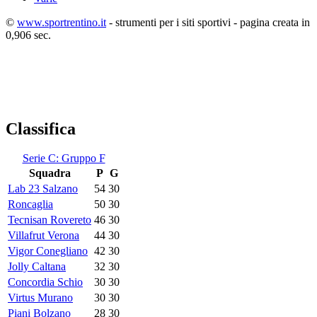
©
www.sportrentino.it
- strumenti per i siti sportivi - pagina creata in
0,906 sec.
Classifica
Serie C: Gruppo F
Squadra
P
G
Lab 23 Salzano
54
30
Roncaglia
50
30
Tecnisan Rovereto
46
30
Villafrut Verona
44
30
Vigor Conegliano
42
30
Jolly Caltana
32
30
Concordia Schio
30
30
Virtus Murano
30
30
Piani Bolzano
28
30