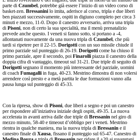
parte di
Czumbel
, potrebbe già essere l’inizio di un video corso di
basket-zen.
Bressanini
lo imita, aderisce al corso, tripla e due liberi
ben piazzati successivamente, ospiti in digiuno completo per circa 3
minuti e mezzo, 11-0. Dopo il canestro avversario, arriva una tripla
di
Pisoni
, non di certo la sua specialità, ma il menù prenatalizio
prevede anche questo. I veneti si fanno sotto, si portano a -4,
allontanati nuovamente da una nuova tripla di
Czumbel
, che più
tardi si ripetere per il 22-15.
Dorigotti
con un suo missile chiude il
primo parziale sul punteggio di 26-19.
Dorigotti
come ha chiuso il
primo parziale, apre il secondo, poi
Finarolli
piazza il canestro della
doppia cifra di vantaggio, timeout sul 31-21. Due triple di seguito di
Dorigotti
segnano il momento più interessante del parziale, uomini
di coach
Fumagalli
in fuga, 40-23. Mestrino dimostra di non volersi
arrendere così presto e a metà partita le due formazioni vanno alla
pausa lunga sul punteggio di 45-33.
Con la ripresa, show di
Pisoni
, due liberi a segno e poi un canestro
per rispondere all’iniziativa iniziale degli ospiti, 49-35. La nuova
accelerata in avanti arriva dalle due triple di
Bressanin
nel giro di
mezzo minuto, 58-40 e timeout d’obbligo per i veneti. Mestrino
rientra in qualche maniera, ma la nuova tripla di
Bressanin
e il
canestro finale di
Xausa
, fissano il punteggio sul 65-47. Canestro di
Medina Bouza
e tripla di
Bressanin
per ridare il +20 ai roveretani.