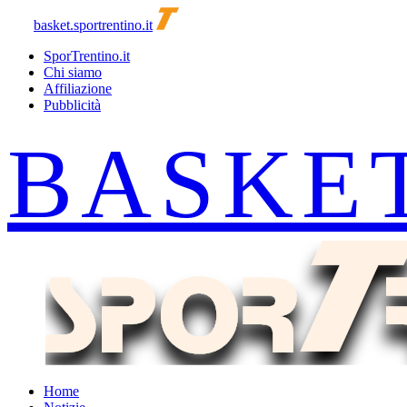
basket.sportrentino.it
SporTrentino.it
Chi siamo
Affiliazione
Pubblicità
Home