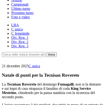
Notizie
Campionati
Ultimo turno
Prossimo turno
Foto e video
LBA
C unica
C femminile
Div. Reg. 1
Div. Reg. 2
Div. Reg. 3
21 dicembre 2025
C unica
Natale di punti per la Tecnisan Rovereto
La
Tecnisan Rovereto
del demiurgo
Fumagalli
, non si fa distrarre
e sui legni di casa strapazza il fanalino di coda
King Service
Mestrino
, chiudendo per la pausa natalizia con la sicurezza del
secondo posto.
L’inizio roveretano è dei migliori, due triple in meno di un minuto da