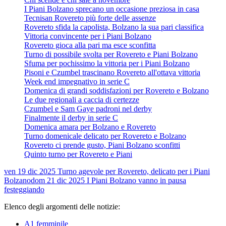
I Piani Bolzano sprecano un occasione preziosa in casa
Tecnisan Rovereto più forte delle assenze
Rovereto sfida la capolista, Bolzano la sua pari classifica
Vittoria convincente per i Piani Bolzano
Rovereto gioca alla pari ma esce sconfitta
Turno di possibile svolta per Rovereto e Piani Bolzano
Sfuma per pochissimo la vittoria per i Piani Bolzano
Pisoni e Czumbel trascinano Rovereto all'ottava vittoria
Week end impegnativo in serie C
Domenica di grandi soddisfazioni per Rovereto e Bolzano
Le due regionali a caccia di certezze
Czumbel e Sam Gaye padroni nel derby
Finalmente il derby in serie C
Domenica amara per Bolzano e Rovereto
Turno domenicale delicato per Rovereto e Bolzano
Rovereto ci prende gusto, Piani Bolzano sconfitti
Quinto turno per Rovereto e Piani
ven 19 dic 2025
Turno agevole per Rovereto, delicato per i Piani
Bolzano
dom 21 dic 2025
I Piani Bolzano vanno in pausa
festeggiando
Elenco degli argomenti delle notizie:
A1 femminile