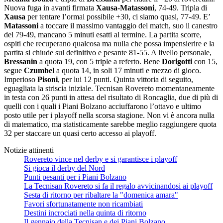
Nuova fuga in avanti firmata
Xausa-Matassoni
, 74-49. Tripla di
Xausa
per tentare l’ormai possibile +30, ci siamo quasi, 77-49. E’
Matassoni
a toccare il massimo vantaggio del match, suo il canestro
del 79-49, mancano 5 minuti esatti al termine. La partita scorre,
ospiti che recuperano qualcosa ma nulla che possa impensierire e la
partita si chiude sul definitivo e pesante 81-55. A livello personale,
Bressanin
a quota 19, con 5 triple a referto. Bene
Dorigotti
con 15,
segue
Czumbel
a quota 14, in soli 17 minuti e mezzo di gioco.
Imperioso
Pisoni
, per lui 12 punti. Quinta vittoria di seguito,
eguagliata la striscia iniziale. Tecnisan Rovereto momentaneamente
in testa con 26 punti in attesa del risultato di Roncaglia, due di più di
quelli con i quali i Piani Bolzano acciuffarono l’ottavo e ultimo
posto utile per i playoff nella scorsa stagione. Non vi è ancora nulla
di matematico, ma statisticamente sarebbe meglio raggiungere quota
32 per staccare un quasi certo accesso ai playoff.
Notizie attinenti
Rovereto vince nel derby e si garantisce i playoff
Si gioca il derby del Nord
Punti pesanti per i Piani Bolzano
La Tecnisan Rovereto si fa il regalo avvicinandosi ai playoff
Sesta di ritorno per ribaltare la "domenica amara"
Favori sfortunatamente non ricambiati
Destini incrociati nella quinta di ritorno
Il gennaio della Tecnisan e dei Piani Bolzano