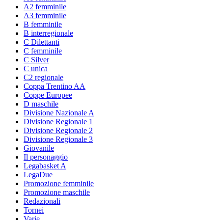
A2 femminile
A3 femminile
B femminile
B interregionale
C Dilettanti
C femminile
C Silver
C unica
C2 regionale
Coppa Trentino AA
Coppe Europee
D maschile
Divisione Nazionale A
Divisione Regionale 1
Divisione Regionale 2
Divisione Regionale 3
Giovanile
Il personaggio
Legabasket A
LegaDue
Promozione femminile
Promozione maschile
Redazionali
Tornei
Varie