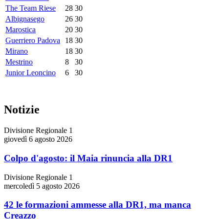
The Team Riese
28
30
Albignasego
26
30
Marostica
20
30
Guerriero Padova
18
30
Mirano
18
30
Mestrino
8
30
Junior Leoncino
6
30
Notizie
Divisione Regionale 1
giovedì 6 agosto 2026
Colpo d'agosto: il Maia rinuncia alla DR1
Divisione Regionale 1
mercoledì 5 agosto 2026
42 le formazioni ammesse alla DR1, ma manca
Creazzo