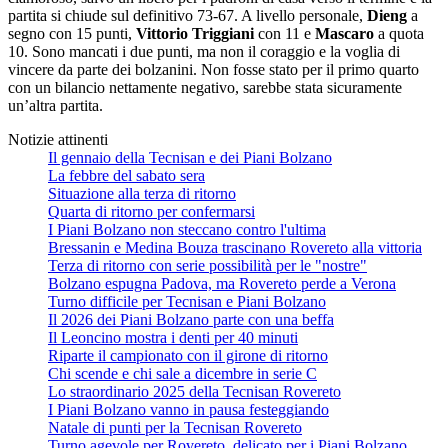
partita si chiude sul definitivo 73-67. A livello personale,
Dieng
a
segno con 15 punti,
Vittorio Triggiani
con 11 e
Mascaro
a quota
10. Sono mancati i due punti, ma non il coraggio e la voglia di
vincere da parte dei bolzanini. Non fosse stato per il primo quarto
con un bilancio nettamente negativo, sarebbe stata sicuramente
un’altra partita.
Notizie attinenti
Il gennaio della Tecnisan e dei Piani Bolzano
La febbre del sabato sera
Situazione alla terza di ritorno
Quarta di ritorno per confermarsi
I Piani Bolzano non steccano contro l'ultima
Bressanin e Medina Bouza trascinano Rovereto alla vittoria
Terza di ritorno con serie possibilità per le "nostre"
Bolzano espugna Padova, ma Rovereto perde a Verona
Turno difficile per Tecnisan e Piani Bolzano
Il 2026 dei Piani Bolzano parte con una beffa
Il Leoncino mostra i denti per 40 minuti
Riparte il campionato con il girone di ritorno
Chi scende e chi sale a dicembre in serie C
Lo straordinario 2025 della Tecnisan Rovereto
I Piani Bolzano vanno in pausa festeggiando
Natale di punti per la Tecnisan Rovereto
Turno agevole per Rovereto, delicato per i Piani Bolzano