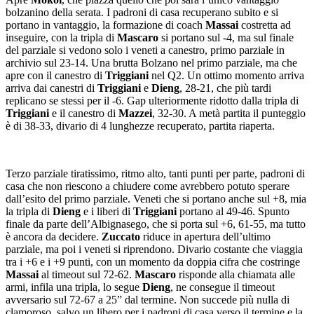
bolzanino della serata. I padroni di casa recuperano subito e si
portano in vantaggio, la formazione di coach
Massai
costretta ad
inseguire, con la tripla di
Mascaro
si portano sul -4, ma sul finale
del parziale si vedono solo i veneti a canestro, primo parziale in
archivio sul 23-14. Una brutta Bolzano nel primo parziale, ma che
apre con il canestro di
Triggiani
nel Q2. Un ottimo momento arriva
arriva dai canestri di
Triggiani
e
Dieng
, 28-21, che più tardi
replicano se stessi per il -6. Gap ulteriormente ridotto dalla tripla di
Triggiani
e il canestro di
Mazzei
, 32-30. A metà partita il punteggio
è di 38-33, divario di 4 lunghezze recuperato, partita riaperta.
Terzo parziale tiratissimo, ritmo alto, tanti punti per parte, padroni di
casa che non riescono a chiudere come avrebbero potuto sperare
dall’esito del primo parziale. Veneti che si portano anche sul +8, mia
la tripla di
Dieng
e i liberi di
Triggiani
portano al 49-46. Spunto
finale da parte dell’Albignasego, che si porta sul +6, 61-55, ma tutto
è ancora da decidere.
Zuccato
riduce in apertura dell’ultimo
parziale, ma poi i veneti si riprendono. Divario costante che viaggia
tra i +6 e i +9 punti, con un momento da doppia cifra che costringe
Massai
al timeout sul 72-62.
Mascaro
risponde alla chiamata alle
armi, infila una tripla, lo segue
Dieng
, ne consegue il timeout
avversario sul 72-67 a 25” dal termine. Non succede più nulla di
clamoroso, salvo un libero per i padroni di casa verso il termine e la