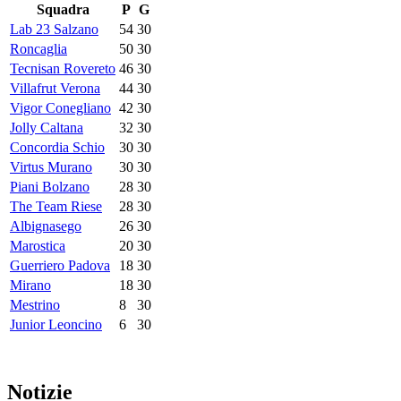
Squadra
P
G
Lab 23 Salzano
54
30
Roncaglia
50
30
Tecnisan Rovereto
46
30
Villafrut Verona
44
30
Vigor Conegliano
42
30
Jolly Caltana
32
30
Concordia Schio
30
30
Virtus Murano
30
30
Piani Bolzano
28
30
The Team Riese
28
30
Albignasego
26
30
Marostica
20
30
Guerriero Padova
18
30
Mirano
18
30
Mestrino
8
30
Junior Leoncino
6
30
Notizie