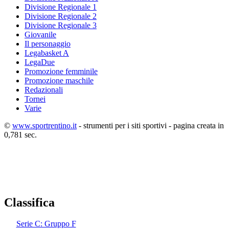
Divisione Regionale 1
Divisione Regionale 2
Divisione Regionale 3
Giovanile
Il personaggio
Legabasket A
LegaDue
Promozione femminile
Promozione maschile
Redazionali
Tornei
Varie
©
www.sportrentino.it
- strumenti per i siti sportivi - pagina creata in
0,781 sec.
Classifica
Serie C: Gruppo F