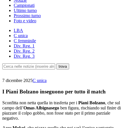
Notizie
Campionati
Ultimo turno
Prossimo turno
Foto e video
LBA
C unica
C femminile
Div. Reg. 1
Div. Reg. 2
Div. Reg. 3
7 dicembre 2025
C unica
I Piani Bolzano inseguono per tutto il match
Sconfitta non netta quella in trasferta per i
Piani Bolzano
, che sul
campo dell’
Omas Albignasego
ben figura, rischiando sul finire di
piazzare il colpo gobbo, non fosse stato per il primo parziale
negativo.
Apre
Mokoi
, che piazza quello che poi sarà l’unico vantaggio