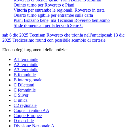
Quinto turno per Rovereto e Piani
Vittoria per entrambe le regionali, Rovereto in testa
Quarto turno agibile per entrambe sulla carta
Piani Bolzano bene, ma Tecnisan Rovereto benissimo
Sfide domenicali per la terza di Serie C
sab 6 dic 2025
Tecnisan Rovereto che trionfa nell’anticipo
sab 13 dic
2025
Tredicesimo round con possibile scambio di cortesie
Elenco degli argomenti delle notizie:
A1 femminile
A2 femminile
A3 femminile
B femminile
B interregionale
C Dilettanti
C femminile
C Silver
C unica
C2 regionale
Coppa Trentino AA
Coppe Europee
D maschile
Divisione Nazionale A