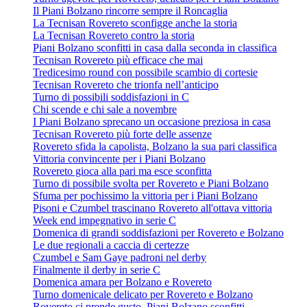
Il Piani Bolzano rincorre sempre il Roncaglia
La Tecnisan Rovereto sconfigge anche la storia
La Tecnisan Rovereto contro la storia
Piani Bolzano sconfitti in casa dalla seconda in classifica
Tecnisan Rovereto più efficace che mai
Tredicesimo round con possibile scambio di cortesie
Tecnisan Rovereto che trionfa nell’anticipo
Turno di possibili soddisfazioni in C
Chi scende e chi sale a novembre
I Piani Bolzano sprecano un occasione preziosa in casa
Tecnisan Rovereto più forte delle assenze
Rovereto sfida la capolista, Bolzano la sua pari classifica
Vittoria convincente per i Piani Bolzano
Rovereto gioca alla pari ma esce sconfitta
Turno di possibile svolta per Rovereto e Piani Bolzano
Sfuma per pochissimo la vittoria per i Piani Bolzano
Pisoni e Czumbel trascinano Rovereto all'ottava vittoria
Week end impegnativo in serie C
Domenica di grandi soddisfazioni per Rovereto e Bolzano
Le due regionali a caccia di certezze
Czumbel e Sam Gaye padroni nel derby
Finalmente il derby in serie C
Domenica amara per Bolzano e Rovereto
Turno domenicale delicato per Rovereto e Bolzano
Rovereto ci prende gusto, Piani Bolzano sconfitti