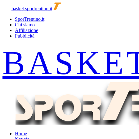
basket.sportrentino.it
SporTrentino.it
Chi siamo
Affiliazione
Pubblicità
Home