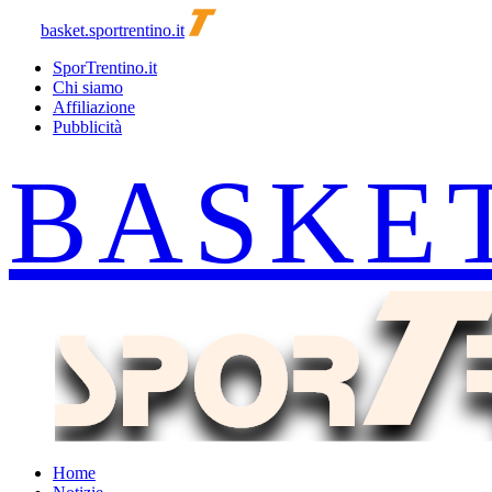
basket.sportrentino.it
SporTrentino.it
Chi siamo
Affiliazione
Pubblicità
Home