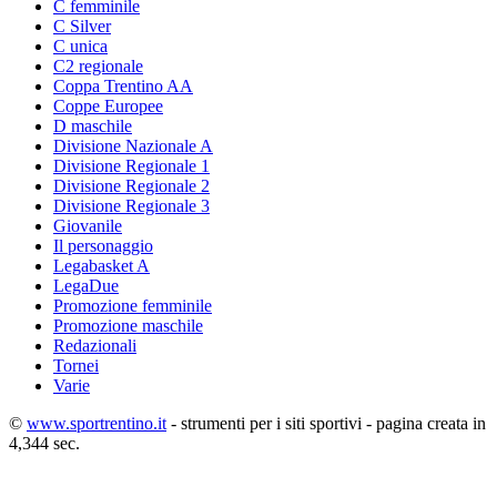
C femminile
C Silver
C unica
C2 regionale
Coppa Trentino AA
Coppe Europee
D maschile
Divisione Nazionale A
Divisione Regionale 1
Divisione Regionale 2
Divisione Regionale 3
Giovanile
Il personaggio
Legabasket A
LegaDue
Promozione femminile
Promozione maschile
Redazionali
Tornei
Varie
©
www.sportrentino.it
- strumenti per i siti sportivi - pagina creata in
4,344 sec.