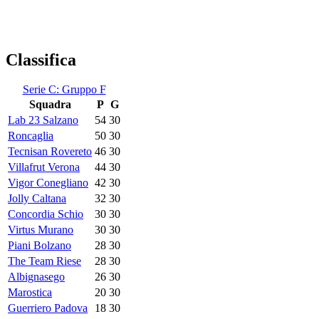
Classifica
Serie C: Gruppo F
Squadra
P
G
Lab 23 Salzano
54
30
Roncaglia
50
30
Tecnisan Rovereto
46
30
Villafrut Verona
44
30
Vigor Conegliano
42
30
Jolly Caltana
32
30
Concordia Schio
30
30
Virtus Murano
30
30
Piani Bolzano
28
30
The Team Riese
28
30
Albignasego
26
30
Marostica
20
30
Guerriero Padova
18
30