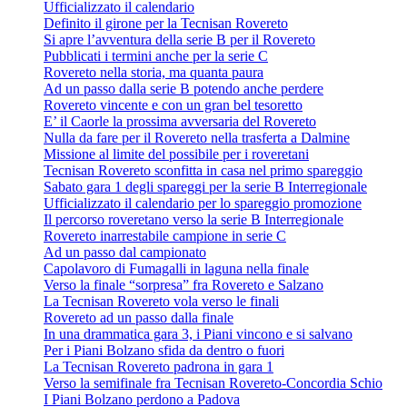
Ufficializzato il calendario
Definito il girone per la Tecnisan Rovereto
Si apre l’avventura della serie B per il Rovereto
Pubblicati i termini anche per la serie C
Rovereto nella storia, ma quanta paura
Ad un passo dalla serie B potendo anche perdere
Rovereto vincente e con un gran bel tesoretto
E’ il Caorle la prossima avversaria del Rovereto
Nulla da fare per il Rovereto nella trasferta a Dalmine
Missione al limite del possibile per i roveretani
Tecnisan Rovereto sconfitta in casa nel primo spareggio
Sabato gara 1 degli spareggi per la serie B Interregionale
Ufficializzato il calendario per lo spareggio promozione
Il percorso roveretano verso la serie B Interregionale
Rovereto inarrestabile campione in serie C
Ad un passo dal campionato
Capolavoro di Fumagalli in laguna nella finale
Verso la finale “sorpresa” fra Rovereto e Salzano
La Tecnisan Rovereto vola verso le finali
Rovereto ad un passo dalla finale
In una drammatica gara 3, i Piani vincono e si salvano
Per i Piani Bolzano sfida da dentro o fuori
La Tecnisan Rovereto padrona in gara 1
Verso la semifinale fra Tecnisan Rovereto-Concordia Schio
I Piani Bolzano perdono a Padova