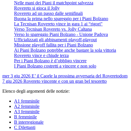
Nelle mani dei Piani il matchpoint salvezza
Rovereto si gioca il Jolly
Rovereto ad un passo dalle semifinali
Buona la prima nello spareggio per i Piani Bolzano
La Tecnisan Rovereto vince in gara 1 ai “rigori"
Verso Tecnisan Rovereto vs. Jolly Caltana
Verso lo spareggio Piani Bolzano - Unione Padova
Ufficializzati gli abbinamenti playoff-playout
Missione playoff fallita per i Piani Bolzano
Ai Piani Bolzano potrebbe anche bastare la sola vittoria
Rovereto vince e chiude terza
Per i Piani Bolzano è d’obbligo vincere
I Piani Bolzano costretti a vincere e non solo
mer 3 giu 2026
E’ il Caorle la prossima avversaria del Rovereto
dom
7 giu 2026
Rovereto vincente e con un gran bel tesoretto
Elenco degli argomenti delle notizie:
A1 femminile
A2 femminile
A3 femminile
B femminile
B interregionale
C Dilettanti