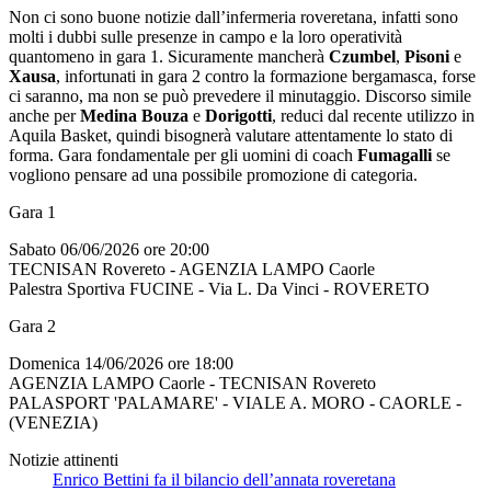
Non ci sono buone notizie dall’infermeria roveretana, infatti sono
molti i dubbi sulle presenze in campo e la loro operatività
quantomeno in gara 1. Sicuramente mancherà
Czumbel
,
Pisoni
e
Xausa
, infortunati in gara 2 contro la formazione bergamasca, forse
ci saranno, ma non se può prevedere il minutaggio. Discorso simile
anche per
Medina Bouza
e
Dorigotti
, reduci dal recente utilizzo in
Aquila Basket, quindi bisognerà valutare attentamente lo stato di
forma. Gara fondamentale per gli uomini di coach
Fumagalli
se
vogliono pensare ad una possibile promozione di categoria.
Gara 1
Sabato 06/06/2026 ore 20:00
TECNISAN Rovereto - AGENZIA LAMPO Caorle
Palestra Sportiva FUCINE - Via L. Da Vinci - ROVERETO
Gara 2
Domenica 14/06/2026 ore 18:00
AGENZIA LAMPO Caorle - TECNISAN Rovereto
PALASPORT 'PALAMARE' - VIALE A. MORO - CAORLE -
(VENEZIA)
Notizie attinenti
Enrico Bettini fa il bilancio dell’annata roveretana