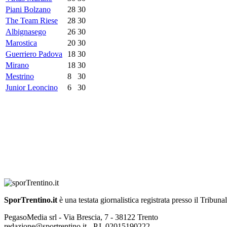
Piani Bolzano
28
30
The Team Riese
28
30
Albignasego
26
30
Marostica
20
30
Guerriero Padova
18
30
Mirano
18
30
Mestrino
8
30
Junior Leoncino
6
30
SporTrentino.it
è una testata giornalistica registrata presso il Tribuna
PegasoMedia srl - Via Brescia, 7 - 38122 Trento
redazione@sportrentino.it - P.I. 02015190222