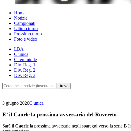
Home
Notizie
Campionati
Ultimo turno
Prossimo turno
Foto e video
LBA
C unica
C femminile
Div. Reg. 1
Div. Reg. 2
Div. Reg. 3
3 giugno 2026
C unica
E’ il Caorle la prossima avversaria del Rovereto
Sarà il
Caorle
la prossima avversaria negli spareggi verso la serie B I