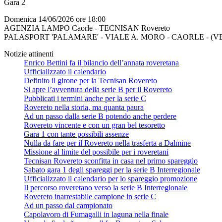
Gara 2
Domenica 14/06/2026 ore 18:00
AGENZIA LAMPO Caorle - TECNISAN Rovereto
PALASPORT 'PALAMARE' - VIALE A. MORO - CAORLE - (V
Notizie attinenti
Enrico Bettini fa il bilancio dell’annata roveretana
Ufficializzato il calendario
Definito il girone per la Tecnisan Rovereto
Si apre l’avventura della serie B per il Rovereto
Pubblicati i termini anche per la serie C
Rovereto nella storia, ma quanta paura
Ad un passo dalla serie B potendo anche perdere
Rovereto vincente e con un gran bel tesoretto
Gara 1 con tante possibili assenze
Nulla da fare per il Rovereto nella trasferta a Dalmine
Missione al limite del possibile per i roveretani
Tecnisan Rovereto sconfitta in casa nel primo spareggio
Sabato gara 1 degli spareggi per la serie B Interregionale
Ufficializzato il calendario per lo spareggio promozione
Il percorso roveretano verso la serie B Interregionale
Rovereto inarrestabile campione in serie C
Ad un passo dal campionato
Capolavoro di Fumagalli in laguna nella finale