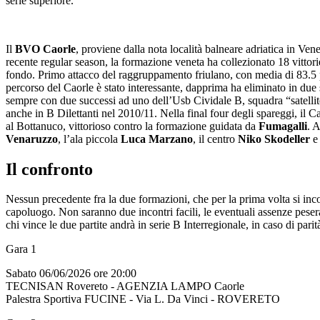
serie superiore.
Il
BVO Caorle
, proviene dalla nota località balneare adriatica in Ven
recente regular season, la formazione veneta ha collezionato 18 vittorie 
fondo. Primo attacco del raggruppamento friulano, con media di 83.5 pun
percorso del Caorle è stato interessante, dapprima ha eliminato in due 
sempre con due successi ad uno dell’Usb Cividale B, squadra “satellite
anche in B Dilettanti nel 2010/11. Nella final four degli spareggi, il 
al Bottanuco, vittorioso contro la formazione guidata da
Fumagalli
. 
Venaruzzo
, l’ala piccola
Luca Marzano
, il centro
Niko Skodeller
e 
Il confronto
Nessun precedente fra la due formazioni, che per la prima volta si inco
capoluogo. Non saranno due incontri facili, le eventuali assenze peser
chi vince le due partite andrà in serie B Interregionale, in caso di pari
Gara 1
Sabato 06/06/2026 ore 20:00
TECNISAN Rovereto - AGENZIA LAMPO Caorle
Palestra Sportiva FUCINE - Via L. Da Vinci - ROVERETO