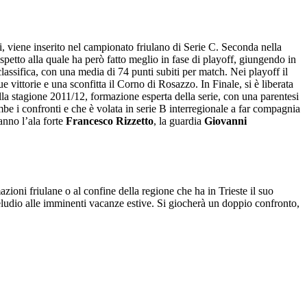
ici, viene inserito nel campionato friulano di Serie C. Seconda nella
ispetto alla quale ha però fatto meglio in fase di playoff, giungendo in
lassifica, con una media di 74 punti subiti per match. Nei playoff il
vittorie e una sconfitta il Corno di Rosazzo. In Finale, si è liberata
lla stagione 2011/12, formazione esperta della serie, con una parentesi
mbe i confronti e che è volata in serie B interregionale a far compagnia
anno l’ala forte
Francesco Rizzetto
, la guardia
Giovanni
ioni friulane o al confine della regione che ha in Trieste il suo
reludio alle imminenti vacanze estive. Si giocherà un doppio confronto,