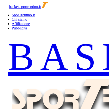
basket.sportrentino.it
SporTrentino.it
Chi siamo
Affiliazione
Pubblicità