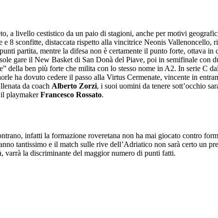
eto, a livello cestistico da un paio di stagioni, anche per motivi geograf
e 8 sconfitte, distaccata rispetto alla vincitrice Neonis Vallenoncello, r
ti partita, mentre la difesa non è certamente il punto forte, ottava in c
sole gare il New Basket di San Donà del Piave, poi in semifinale con due 
” della ben più forte che milita con lo stesso nome in A2. In serie C da
Caorle ha dovuto cedere il passo alla Virtus Cermenate, vincente in entra
Allenata da coach
Alberto Zorzi
, i suoi uomini da tenere sott’occhio sar
il playmaker
Francesco Rossato
.
ntrano, infatti la formazione roveretana non ha mai giocato contro formaz
anno tantissimo e il match sulle rive dell’Adriatico non sarà certo un p
tà, varrà la discriminante del maggior numero di punti fatti.