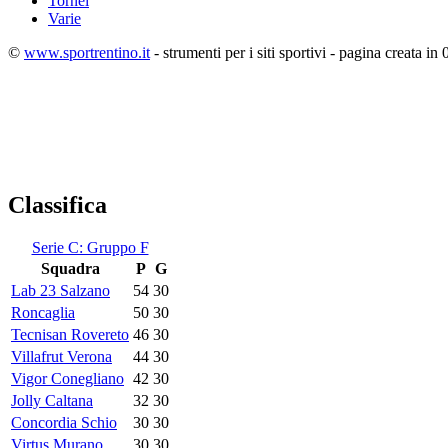
Tornei
Varie
©
www.sportrentino.it
- strumenti per i siti sportivi - pagina creata in 
Classifica
Serie C: Gruppo F
Squadra
P
G
Lab 23 Salzano
54
30
Roncaglia
50
30
Tecnisan Rovereto
46
30
Villafrut Verona
44
30
Vigor Conegliano
42
30
Jolly Caltana
32
30
Concordia Schio
30
30
Virtus Murano
30
30