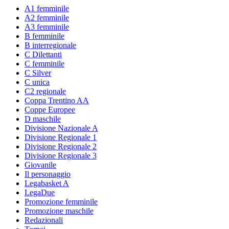
A1 femminile
A2 femminile
A3 femminile
B femminile
B interregionale
C Dilettanti
C femminile
C Silver
C unica
C2 regionale
Coppa Trentino AA
Coppe Europee
D maschile
Divisione Nazionale A
Divisione Regionale 1
Divisione Regionale 2
Divisione Regionale 3
Giovanile
Il personaggio
Legabasket A
LegaDue
Promozione femminile
Promozione maschile
Redazionali