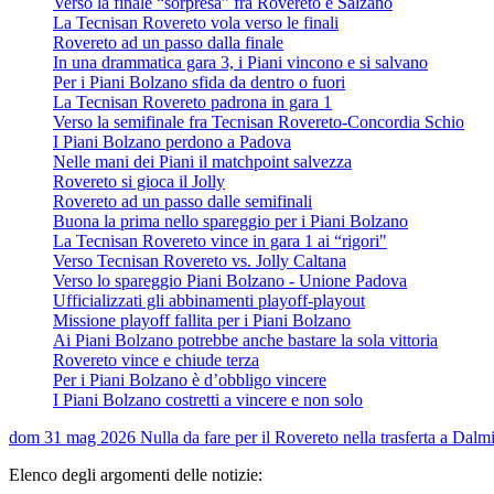
Verso la finale “sorpresa” fra Rovereto e Salzano
La Tecnisan Rovereto vola verso le finali
Rovereto ad un passo dalla finale
In una drammatica gara 3, i Piani vincono e si salvano
Per i Piani Bolzano sfida da dentro o fuori
La Tecnisan Rovereto padrona in gara 1
Verso la semifinale fra Tecnisan Rovereto-Concordia Schio
I Piani Bolzano perdono a Padova
Nelle mani dei Piani il matchpoint salvezza
Rovereto si gioca il Jolly
Rovereto ad un passo dalle semifinali
Buona la prima nello spareggio per i Piani Bolzano
La Tecnisan Rovereto vince in gara 1 ai “rigori"
Verso Tecnisan Rovereto vs. Jolly Caltana
Verso lo spareggio Piani Bolzano - Unione Padova
Ufficializzati gli abbinamenti playoff-playout
Missione playoff fallita per i Piani Bolzano
Ai Piani Bolzano potrebbe anche bastare la sola vittoria
Rovereto vince e chiude terza
Per i Piani Bolzano è d’obbligo vincere
I Piani Bolzano costretti a vincere e non solo
dom 31 mag 2026
Nulla da fare per il Rovereto nella trasferta a Dalm
Elenco degli argomenti delle notizie: