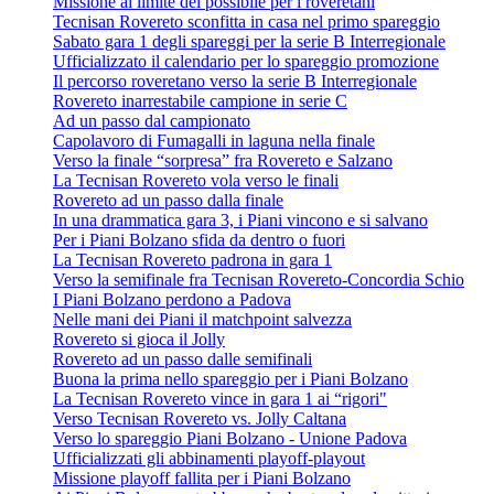
Missione al limite del possibile per i roveretani
Tecnisan Rovereto sconfitta in casa nel primo spareggio
Sabato gara 1 degli spareggi per la serie B Interregionale
Ufficializzato il calendario per lo spareggio promozione
Il percorso roveretano verso la serie B Interregionale
Rovereto inarrestabile campione in serie C
Ad un passo dal campionato
Capolavoro di Fumagalli in laguna nella finale
Verso la finale “sorpresa” fra Rovereto e Salzano
La Tecnisan Rovereto vola verso le finali
Rovereto ad un passo dalla finale
In una drammatica gara 3, i Piani vincono e si salvano
Per i Piani Bolzano sfida da dentro o fuori
La Tecnisan Rovereto padrona in gara 1
Verso la semifinale fra Tecnisan Rovereto-Concordia Schio
I Piani Bolzano perdono a Padova
Nelle mani dei Piani il matchpoint salvezza
Rovereto si gioca il Jolly
Rovereto ad un passo dalle semifinali
Buona la prima nello spareggio per i Piani Bolzano
La Tecnisan Rovereto vince in gara 1 ai “rigori"
Verso Tecnisan Rovereto vs. Jolly Caltana
Verso lo spareggio Piani Bolzano - Unione Padova
Ufficializzati gli abbinamenti playoff-playout
Missione playoff fallita per i Piani Bolzano