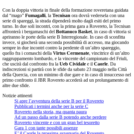
Con la doppia vittoria in finale della formazione roveretana guidata
dal “mago”
Fumagalli
, la
Tecnisan
ora dovrà vedersela con una
serie di spareggi, la strada dipenderà molto dagli esiti del primo
turno. In due soli incontri, con la prima gara a Rovereto, la Tecnisan
affronterà i bergamaschi del
Bottanuco Basket
, in caso di vittoria si
apriranno le porte della serie B Interregionale. In caso di sconfitta
invece, si giocherà una seconda possibilità di accesso, ma giocando
sempre in due incontri contro la perdente di un’altro spareggio,
quello fra i comaschi della
Virtus Cermenate
, vincitrice di un’altro
raggruppamento lombardo, e la vincente del campionato del Friuli,
che uscirà dal confronto fra la
Ueb Cividale
e il
Caorle
. Da
indiscrezioni si partirà con le sfide da sabato 23 maggio nella Città
della Quercia, con un minimo di due gare e in caso di insuccesso nel
primo confronto il JBR Rovereto accederà ad un prolungamento di
altre due sfide.
Notizie attinenti
Si apre l’avventura della serie B per il Rovereto
Pubblicati i termini anche per la serie C
Rovereto nella storia, ma quanta paura
Ad un passo dalla serie B potendo anche perdere
Rovereto vincente e con un gran bel tesoretto
Gara 1 con tante possibili assenze
E’ il Caorle la prossima avversaria del Rovereto