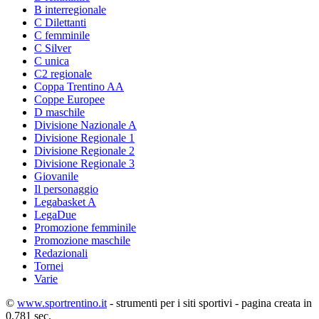
B interregionale
C Dilettanti
C femminile
C Silver
C unica
C2 regionale
Coppa Trentino AA
Coppe Europee
D maschile
Divisione Nazionale A
Divisione Regionale 1
Divisione Regionale 2
Divisione Regionale 3
Giovanile
Il personaggio
Legabasket A
LegaDue
Promozione femminile
Promozione maschile
Redazionali
Tornei
Varie
©
www.sportrentino.it
- strumenti per i siti sportivi - pagina creata in
0,781 sec.