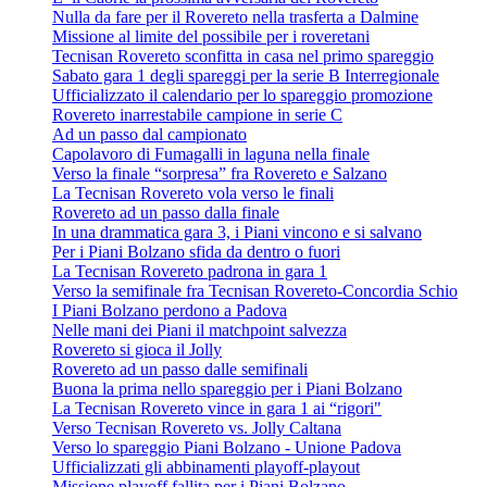
Nulla da fare per il Rovereto nella trasferta a Dalmine
Missione al limite del possibile per i roveretani
Tecnisan Rovereto sconfitta in casa nel primo spareggio
Sabato gara 1 degli spareggi per la serie B Interregionale
Ufficializzato il calendario per lo spareggio promozione
Rovereto inarrestabile campione in serie C
Ad un passo dal campionato
Capolavoro di Fumagalli in laguna nella finale
Verso la finale “sorpresa” fra Rovereto e Salzano
La Tecnisan Rovereto vola verso le finali
Rovereto ad un passo dalla finale
In una drammatica gara 3, i Piani vincono e si salvano
Per i Piani Bolzano sfida da dentro o fuori
La Tecnisan Rovereto padrona in gara 1
Verso la semifinale fra Tecnisan Rovereto-Concordia Schio
I Piani Bolzano perdono a Padova
Nelle mani dei Piani il matchpoint salvezza
Rovereto si gioca il Jolly
Rovereto ad un passo dalle semifinali
Buona la prima nello spareggio per i Piani Bolzano
La Tecnisan Rovereto vince in gara 1 ai “rigori"
Verso Tecnisan Rovereto vs. Jolly Caltana
Verso lo spareggio Piani Bolzano - Unione Padova
Ufficializzati gli abbinamenti playoff-playout
Missione playoff fallita per i Piani Bolzano