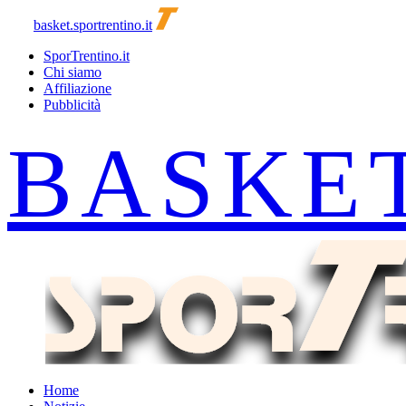
basket.sportrentino.it
SporTrentino.it
Chi siamo
Affiliazione
Pubblicità
Home