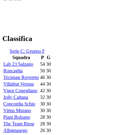
Classifica
Serie C: Gruppo F
Squadra
P
G
Lab 23 Salzano
54
30
Roncaglia
50
30
Tecnisan Rovereto
46
30
Villafrut Verona
44
30
Vigor Conegliano
42
30
Jolly Caltana
32
30
Concordia Schio
30
30
Virtus Murano
30
30
Piani Bolzano
28
30
The Team Riese
28
30
Albignasego
26
30