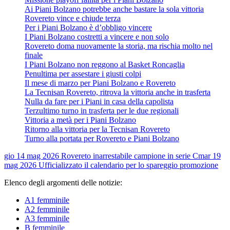
Ai Piani Bolzano potrebbe anche bastare la sola vittoria
Rovereto vince e chiude terza
Per i Piani Bolzano è d’obbligo vincere
I Piani Bolzano costretti a vincere e non solo
Rovereto doma nuovamente la storia, ma rischia molto nel
finale
I Piani Bolzano non reggono al Basket Roncaglia
Penultima per assestare i giusti colpi
Il mese di marzo per Piani Bolzano e Rovereto
La Tecnisan Rovereto, ritrova la vittoria anche in trasferta
Nulla da fare per i Piani in casa della capolista
Terzultimo turno in trasferta per le due regionali
Vittoria a metà per i Piani Bolzano
Ritorno alla vittoria per la Tecnisan Rovereto
Turno alla portata per Rovereto e Piani Bolzano
gio 14 mag 2026
Rovereto inarrestabile campione in serie C
mar 19
mag 2026
Ufficializzato il calendario per lo spareggio promozione
Elenco degli argomenti delle notizie:
A1 femminile
A2 femminile
A3 femminile
B femminile