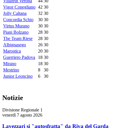
Villafrut Verona
44
30
Vigor Conegliano
42
30
Jolly Caltana
32
30
Concordia Schio
30
30
Virtus Murano
30
30
Piani Bolzano
28
30
The Team Riese
28
30
Albignasego
26
30
Marostica
20
30
Guerriero Padova
18
30
Mirano
18
30
Mestrino
8
30
Junior Leoncino
6
30
Notizie
Divisione Regionale 1
venerdì 7 agosto 2026
Lavezzari si "autosfratta" da Riva del Garda