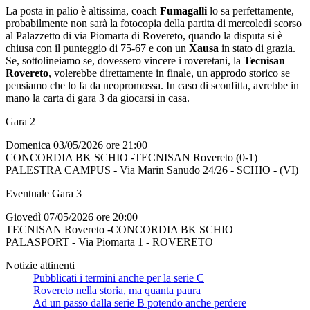
La posta in palio è altissima, coach
Fumagalli
lo sa perfettamente,
probabilmente non sarà la fotocopia della partita di mercoledì scorso
al Palazzetto di via Piomarta di Rovereto, quando la disputa si è
chiusa con il punteggio di 75-67 e con un
Xausa
in stato di grazia.
Se, sottolineiamo se, dovessero vincere i roveretani, la
Tecnisan
Rovereto
, volerebbe direttamente in finale, un approdo storico se
pensiamo che lo fa da neopromossa. In caso di sconfitta, avrebbe in
mano la carta di gara 3 da giocarsi in casa.
Gara 2
Domenica 03/05/2026 ore 21:00
CONCORDIA BK SCHIO -TECNISAN Rovereto (0-1)
PALESTRA CAMPUS - Via Marin Sanudo 24/26 - SCHIO - (VI)
Eventuale Gara 3
Giovedì 07/05/2026 ore 20:00
TECNISAN Rovereto -CONCORDIA BK SCHIO
PALASPORT - Via Piomarta 1 - ROVERETO
Notizie attinenti
Pubblicati i termini anche per la serie C
Rovereto nella storia, ma quanta paura
Ad un passo dalla serie B potendo anche perdere