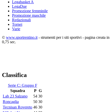
Legabasket A
LegaDue
Promozione femminile
Promozione maschile
Redazionali
Tornei
Varie
©
www.sportrentino.it
- strumenti per i siti sportivi - pagina creata in
0,75 sec.
Classifica
Serie C: Gruppo F
Squadra
P
G
Lab 23 Salzano
54
30
Roncaglia
50
30
Tecnisan Rovereto
46
30