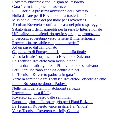
Rovereto vincente e con un gran bel tesoretto
Gara 1 con tante possibili assenze
E’ il Caorle la prossima avversaria del Rovereto
Nulla da fare per il Rovereto nella trasferta a Dalmine
Missione al limite del possibile per i roveretani
Tecnisan Rovereto sconfitta in casa nel primo spareggio
Sabato gara 1 degli spareggi per la serie B Interregionale
Ufficializzato il calendario per lo spareggio promozione
Il percorso roveretano verso la serie B Interregionale
Rovereto inarrestabile campione in serie C
Ad un passo dal campionato
Capolavoro di Fumagalli in laguna nella finale
Verso la finale “sorpresa” fra Rovereto e Salzano
La Tecnisan Rovereto vola verso le finali
In una drammatica gara 3, i Piani vincono e si salvano
Per i Piani Bolzano sfida da dentro o fuori
La Tecnisan Rovereto padrona in gara 1
Verso la semifinale fra Tecnisan Rovereto-Concordia Schio
I Piani Bolzano perdono a Padova
Nelle mani dei Piani il matchpoint salvezza
Rovereto si gioca il Jolly
Rovereto ad un passo dalle semifinali
Buona la prima nello spareggio per i Piani Bolzano
La Tecnisan Rovereto vince in gara 1 ai “rigori"
Verso Tecnisan Rovereto vs. Jolly Caltana