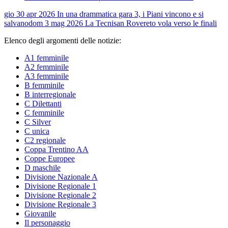
gio 30 apr 2026
In una drammatica gara 3, i Piani vincono e si
salvano
dom 3 mag 2026
La Tecnisan Rovereto vola verso le finali
Elenco degli argomenti delle notizie:
A1 femminile
A2 femminile
A3 femminile
B femminile
B interregionale
C Dilettanti
C femminile
C Silver
C unica
C2 regionale
Coppa Trentino AA
Coppe Europee
D maschile
Divisione Nazionale A
Divisione Regionale 1
Divisione Regionale 2
Divisione Regionale 3
Giovanile
Il personaggio