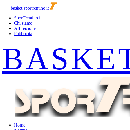
basket.sportrentino.it
SporTrentino.it
Chi siamo
Affiliazione
Pubblicità
Home