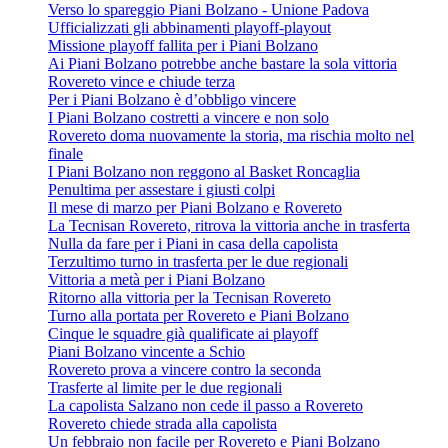
Verso lo spareggio Piani Bolzano - Unione Padova
Ufficializzati gli abbinamenti playoff-playout
Missione playoff fallita per i Piani Bolzano
Ai Piani Bolzano potrebbe anche bastare la sola vittoria
Rovereto vince e chiude terza
Per i Piani Bolzano è d’obbligo vincere
I Piani Bolzano costretti a vincere e non solo
Rovereto doma nuovamente la storia, ma rischia molto nel
finale
I Piani Bolzano non reggono al Basket Roncaglia
Penultima per assestare i giusti colpi
Il mese di marzo per Piani Bolzano e Rovereto
La Tecnisan Rovereto, ritrova la vittoria anche in trasferta
Nulla da fare per i Piani in casa della capolista
Terzultimo turno in trasferta per le due regionali
Vittoria a metà per i Piani Bolzano
Ritorno alla vittoria per la Tecnisan Rovereto
Turno alla portata per Rovereto e Piani Bolzano
Cinque le squadre già qualificate ai playoff
Piani Bolzano vincente a Schio
Rovereto prova a vincere contro la seconda
Trasferte al limite per le due regionali
La capolista Salzano non cede il passo a Rovereto
Rovereto chiede strada alla capolista
Un febbraio non facile per Rovereto e Piani Bolzano