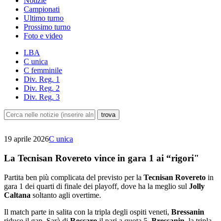
Notizie
Campionati
Ultimo turno
Prossimo turno
Foto e video
LBA
C unica
C femminile
Div. Reg. 1
Div. Reg. 2
Div. Reg. 3
19 aprile 2026
C unica
La Tecnisan Rovereto vince in gara 1 ai “rigori"
Partita ben più complicata del previsto per la
Tecnisan Rovereto
in
gara 1 dei quarti di finale dei playoff, dove ha la meglio sul
Jolly
Caltana
soltanto agli overtime.
Il match parte in salita con la tripla degli ospiti veneti,
Bressanin
riduce il gap. Sarà di
Rossaro
il pari a quota 5.
Bressanin
, la tripla