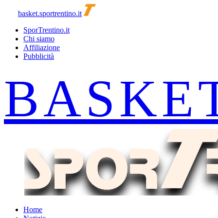
basket.sportrentino.it
SporTrentino.it
Chi siamo
Affiliazione
Pubblicità
Home