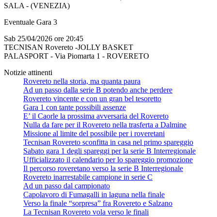
SALA - (VENEZIA)
Eventuale Gara 3
Sab 25/04/2026 ore 20:45
TECNISAN Rovereto -JOLLY BASKET
PALASPORT - Via Piomarta 1 - ROVERETO
Notizie attinenti
Rovereto nella storia, ma quanta paura
Ad un passo dalla serie B potendo anche perdere
Rovereto vincente e con un gran bel tesoretto
Gara 1 con tante possibili assenze
E’ il Caorle la prossima avversaria del Rovereto
Nulla da fare per il Rovereto nella trasferta a Dalmine
Missione al limite del possibile per i roveretani
Tecnisan Rovereto sconfitta in casa nel primo spareggio
Sabato gara 1 degli spareggi per la serie B Interregionale
Ufficializzato il calendario per lo spareggio promozione
Il percorso roveretano verso la serie B Interregionale
Rovereto inarrestabile campione in serie C
Ad un passo dal campionato
Capolavoro di Fumagalli in laguna nella finale
Verso la finale “sorpresa” fra Rovereto e Salzano
La Tecnisan Rovereto vola verso le finali