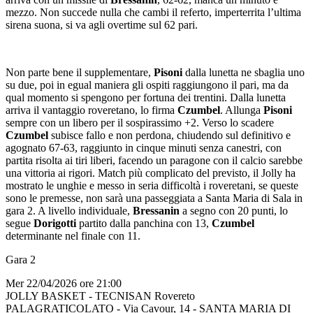
mezzo. Non succede nulla che cambi il referto, imperterrita l’ultima
sirena suona, si va agli overtime sul 62 pari.
Non parte bene il supplementare,
Pisoni
dalla lunetta ne sbaglia uno
su due, poi in egual maniera gli ospiti raggiungono il pari, ma da
qual momento si spengono per fortuna dei trentini. Dalla lunetta
arriva il vantaggio roveretano, lo firma
Czumbel
. Allunga
Pisoni
sempre con un libero per il sospirassimo +2. Verso lo scadere
Czumbel
subisce fallo e non perdona, chiudendo sul definitivo e
agognato 67-63, raggiunto in cinque minuti senza canestri, con
partita risolta ai tiri liberi, facendo un paragone con il calcio sarebbe
una vittoria ai rigori. Match più complicato del previsto, il Jolly ha
mostrato le unghie e messo in seria difficoltà i roveretani, se queste
sono le premesse, non sarà una passeggiata a Santa Maria di Sala in
gara 2. A livello individuale,
Bressanin
a segno con 20 punti, lo
segue
Dorigotti
partito dalla panchina con 13,
Czumbel
determinante nel finale con 11.
Gara 2
Mer 22/04/2026 ore 21:00
JOLLY BASKET - TECNISAN Rovereto
PALAGRATICOLATO - Via Cavour, 14 - SANTA MARIA DI