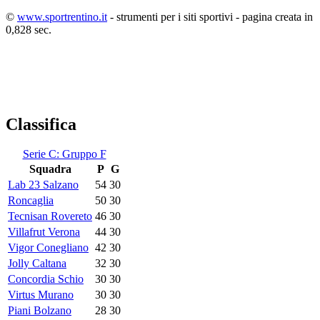
©
www.sportrentino.it
- strumenti per i siti sportivi - pagina creata in
0,828 sec.
Classifica
Serie C: Gruppo F
Squadra
P
G
Lab 23 Salzano
54
30
Roncaglia
50
30
Tecnisan Rovereto
46
30
Villafrut Verona
44
30
Vigor Conegliano
42
30
Jolly Caltana
32
30
Concordia Schio
30
30
Virtus Murano
30
30
Piani Bolzano
28
30