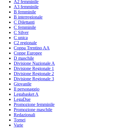
A2 femminile
A3 femminile
B femminile
B interregionale
C Dilettanti
C femminile
C Silver
C unica
C2 regionale
Coppa Trentino AA
Coppe Europee
D maschile
Divisione Nazionale A
Divisione Regionale 1
Divisione Regionale 2
Divisione Regionale 3
Giovanile
Il personaggio
Legabasket A
LegaDue
Promozione femminile
Promozione maschile
Redazionali
Tornei
Varie