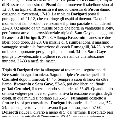
di
Rossaro
e i canestro di
Pisoni
fanno muovere il tabellone sino al
12-8. Una tripla di
Bressanin
e il nuovo canestro di
Pisoni
danno
ossigeno ai roveretani, 17-10. La tripla di
Dorigotti
porta il
punteggio sul 21-12, che costringe gli ospiti al timeout. Da quel
momento si fanno sotto i veneziani e il primo parziale si chiude sul
22-20. Q2 aperto da un missile ospite che porta in vantaggio il Jolly,
per fortuna arriva la provvidenziale tripla di
Sam Gaye
e in aggiunta
il canestro di
Dorigotti
, 27-23. Allunga
Bressanin
, canestro e due
liberi poco dopo, 31-23. Un missile di
Czumbel
dona il massimo
vantaggio serale alla formazione di coach
Fumagalli
, 34-23. Arriva
un break importante per gli ospiti, mai domi, 34-29.
Sam Gaye
giunge provvidenziale a togliere i roveretani da una situazione
intricata, 37-33 a metà del match.
Tripla di
Dorigotti
che fa allungare ai roveretani, seguito poi da
Bressanin
in egual maniera. Sagra di triple c’è anche quella di
Czumbel
dopo il timeout, 47-40. Sempre a suon di lanci da oltre
l’arco,
Bressanin
e
Sam Gaye
, 53-45, poi due liberi nel finale
griffati
Czumbel
, il terzo periodo si chiude sul 55-45. Quando tutto
sembra volgere per il verso giusto, arriva la reazione energica degli
ospiti, in due minuti si portano sul 55-54,
Fumagalli
costretto a
firmare i suoi per consultarsi.
Dorigotti
risponde alla chiamata, 57-
54, ma ben presto i veneti trovano il pari e il sorpasso, 57-60.
Dorigotti
riduce il divario a meno di 5’ dal termine. Il sospirato pari
arriva con un missile di
Bressanin
, 62-62, manca un minuto e