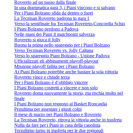
Rovereto ad un passo dalla finale
In una drammatica gara 3, i Piani vincono e si salvano
Per i Piani Bolzano sfida da dentro o fuori
La Tecnisan Rovereto padrona in gara 1
Verso la semifinale fra Tecnisan Rovereto-Concordia Schio
I Piani Bolzano perdono a Padova
Nelle mani dei Piani il matchpoint salvezza
Rovereto si gioca il Jolly
Buona la prima nello spareggio per i Piani Bolzano
Verso Tecnisan Rovereto vs. Jolly Caltana
Verso lo spareggio Piani Bolzano - Unione Padova
Ufficializzati gli abbinamenti playoff-playout
Missione playoff fallita per i Piani Bolzano
Ai Piani Bolzano potrebbe anche bastare la sola vittoria
Rovereto vince e chiude terza
Per i Piani Bolzano è d’obbligo vincere
I Piani Bolzano costretti a vincere e non solo
Rovereto doma nuovamente la storia, ma rischia molto nel
finale
I Piani Bolzano non reggono al Basket Roncaglia
Penultima per assestare i giusti colpi
Il mese di marzo per Piani Bolzano e Rovereto
La Tecnisan Rovereto, ritrova la vittoria anche in trasferta
Nulla da fare per i Piani in casa della capolista
Terzultimo turno in trasferta per le due regionali