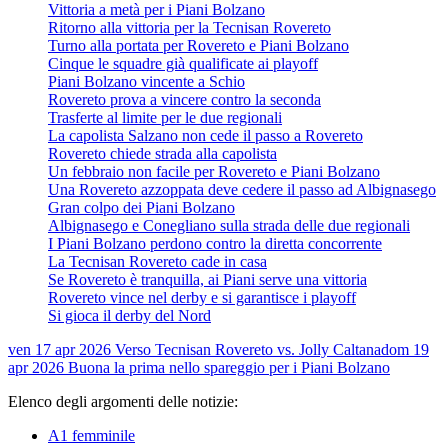
Vittoria a metà per i Piani Bolzano
Ritorno alla vittoria per la Tecnisan Rovereto
Turno alla portata per Rovereto e Piani Bolzano
Cinque le squadre già qualificate ai playoff
Piani Bolzano vincente a Schio
Rovereto prova a vincere contro la seconda
Trasferte al limite per le due regionali
La capolista Salzano non cede il passo a Rovereto
Rovereto chiede strada alla capolista
Un febbraio non facile per Rovereto e Piani Bolzano
Una Rovereto azzoppata deve cedere il passo ad Albignasego
Gran colpo dei Piani Bolzano
Albignasego e Conegliano sulla strada delle due regionali
I Piani Bolzano perdono contro la diretta concorrente
La Tecnisan Rovereto cade in casa
Se Rovereto è tranquilla, ai Piani serve una vittoria
Rovereto vince nel derby e si garantisce i playoff
Si gioca il derby del Nord
ven 17 apr 2026
Verso Tecnisan Rovereto vs. Jolly Caltana
dom 19
apr 2026
Buona la prima nello spareggio per i Piani Bolzano
Elenco degli argomenti delle notizie:
A1 femminile