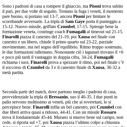
Sono i padroni di casa a rompere il ghiaccio, ma
Pisoni
trova subito
il pari, per due volte di seguito. Tentano la fuga i veneti, il momento
pare buono, si portano sul 13-7, ancora
Pisoni
per limitare le
scorribande avversarie. La tripla di
Sam Gaye
porta il punteggio a
15-12. Nuovo missile, griffato
Czumbel
, 17-15. Spienge bene la
formazione veneta, costringe coach
Fumagalli
al timeout sul 21-15.
Finarolli
piazza il canestro del 21-19, poi
Xausa
nel finale con
canestro e un libero, chiude il primo quarto sul 23-22, parziale
movimentato, ma nel segno dell’equilibrio. Ritmo troppo sostenuto,
le due formazioni rallentano. Nonostante ciò i lagunari trovano il +6
e poco più tardi il vantaggio in doppia cifra, 34-24,
Fumagalli
richiama i suoi.
Finarolli
prova a spezzare il ritmo, poi nel finale c’è
il soccorso di
Czumbel
da 3 e il canestro finale di
Xausa
, 36-32 a
metà partita.
Seconda parte del match, dove partono meglio i padroni di casa,
provvidenziale la tripla di
Bressanin
, suo il 40-35. I due punti in
palio servono moltissimo ai veneti, più che ai roveretani, lo si
percepisce bene.
Finarolli
infila un bel canestro, poi
Czumbel
con
due liberi arriva quasi a ridosso, 44-41. Con un missile
Rossaro
trova il fondamentale 45-44. Murano si muove bene sul campo, non
cede, si riporta sul +7, poi
Xausa
piazza l’ultimo colpo a chiusura