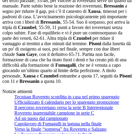
del terzo parziale, 55-48, per vincere ai roveretani serve un quarto da
manuale. Parte subito bene la reazione dei roveretani,
Bressanin
a
segno per ridurre il gap, poi c’è il canestro di
Xausa
, timeout per i
padroni di casa. L’avvicinamento psicologicamente più importante
arriva con i liberi di
Bressanin
, 55-54. Suo il sorpasso, poi arriva la
tripla di
Czumbel
, 55-59, 11 punti a favore dei roveretani senza
colpo subire. Fase di equilibrio e vi è pure un controsorpasso da
parte dei veneti, 62-61. Altra tripla di
Czumbel
per ridare il
vantaggio ai trentini a due minuti dal termine.
Pisoni
dalla lunetta dà
un po' di ossigeno ai suoi, poi nel finale, sempre con due liberi
chiude
Sam Gaye
, con il definitvo 65-71. Partita non facile,
formazione di casa che ha tirato fuori i denti e ha creato più di una
difficoltà alla formazione di
Fumagalli
, che ne è venuta a capo
giocando un’ultimo quarto al limite della perfezione. A titolo
personale,
Xausa
e
Czumbel
entrambe a quota 17, seguiti da
Pisoni
con 11 e
Bressanin
a quota 10.
Notizie attinenti
Tecnisan Rovereto sconfitta in casa nel primo spareggio
Ufficializzato il calendario per lo spareggio promozione
Il percorso roveretano verso la serie B Interregionale
Rovereto inarrestabile campione in serie C
Ad un passo dal campionato
Capolavoro di Fumagalli in laguna nella finale
Verso la finale “sorpresa” fra Rovereto e Salzano