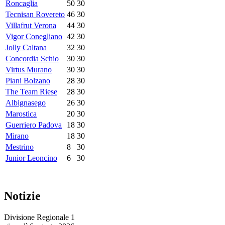
Roncaglia
50
30
Tecnisan Rovereto
46
30
Villafrut Verona
44
30
Vigor Conegliano
42
30
Jolly Caltana
32
30
Concordia Schio
30
30
Virtus Murano
30
30
Piani Bolzano
28
30
The Team Riese
28
30
Albignasego
26
30
Marostica
20
30
Guerriero Padova
18
30
Mirano
18
30
Mestrino
8
30
Junior Leoncino
6
30
Notizie
Divisione Regionale 1