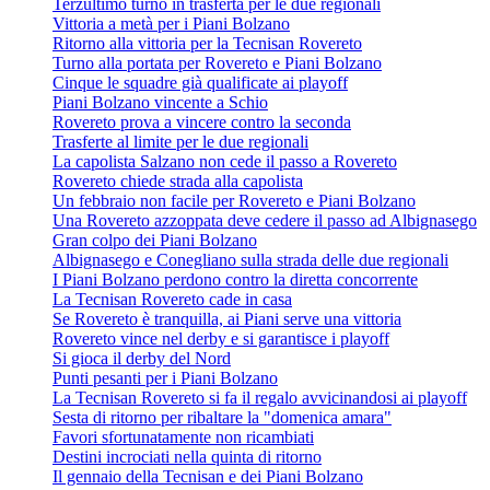
Terzultimo turno in trasferta per le due regionali
Vittoria a metà per i Piani Bolzano
Ritorno alla vittoria per la Tecnisan Rovereto
Turno alla portata per Rovereto e Piani Bolzano
Cinque le squadre già qualificate ai playoff
Piani Bolzano vincente a Schio
Rovereto prova a vincere contro la seconda
Trasferte al limite per le due regionali
La capolista Salzano non cede il passo a Rovereto
Rovereto chiede strada alla capolista
Un febbraio non facile per Rovereto e Piani Bolzano
Una Rovereto azzoppata deve cedere il passo ad Albignasego
Gran colpo dei Piani Bolzano
Albignasego e Conegliano sulla strada delle due regionali
I Piani Bolzano perdono contro la diretta concorrente
La Tecnisan Rovereto cade in casa
Se Rovereto è tranquilla, ai Piani serve una vittoria
Rovereto vince nel derby e si garantisce i playoff
Si gioca il derby del Nord
Punti pesanti per i Piani Bolzano
La Tecnisan Rovereto si fa il regalo avvicinandosi ai playoff
Sesta di ritorno per ribaltare la "domenica amara"
Favori sfortunatamente non ricambiati
Destini incrociati nella quinta di ritorno
Il gennaio della Tecnisan e dei Piani Bolzano