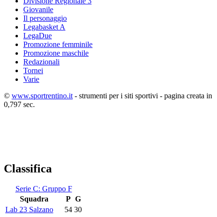
Divisione Regionale 3
Giovanile
Il personaggio
Legabasket A
LegaDue
Promozione femminile
Promozione maschile
Redazionali
Tornei
Varie
©
www.sportrentino.it
- strumenti per i siti sportivi - pagina creata in
0,797 sec.
Classifica
Serie C: Gruppo F
Squadra
P
G
Lab 23 Salzano
54
30