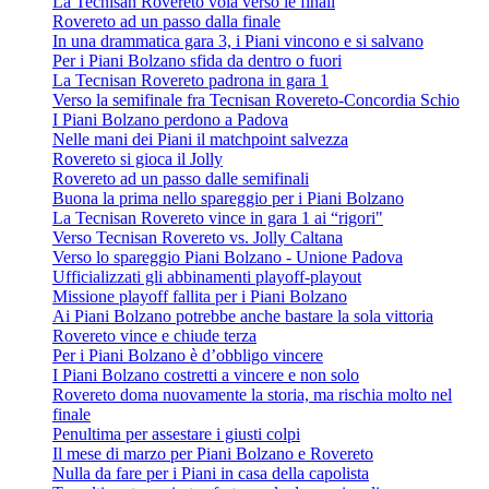
La Tecnisan Rovereto vola verso le finali
Rovereto ad un passo dalla finale
In una drammatica gara 3, i Piani vincono e si salvano
Per i Piani Bolzano sfida da dentro o fuori
La Tecnisan Rovereto padrona in gara 1
Verso la semifinale fra Tecnisan Rovereto-Concordia Schio
I Piani Bolzano perdono a Padova
Nelle mani dei Piani il matchpoint salvezza
Rovereto si gioca il Jolly
Rovereto ad un passo dalle semifinali
Buona la prima nello spareggio per i Piani Bolzano
La Tecnisan Rovereto vince in gara 1 ai “rigori"
Verso Tecnisan Rovereto vs. Jolly Caltana
Verso lo spareggio Piani Bolzano - Unione Padova
Ufficializzati gli abbinamenti playoff-playout
Missione playoff fallita per i Piani Bolzano
Ai Piani Bolzano potrebbe anche bastare la sola vittoria
Rovereto vince e chiude terza
Per i Piani Bolzano è d’obbligo vincere
I Piani Bolzano costretti a vincere e non solo
Rovereto doma nuovamente la storia, ma rischia molto nel
finale
Penultima per assestare i giusti colpi
Il mese di marzo per Piani Bolzano e Rovereto
Nulla da fare per i Piani in casa della capolista