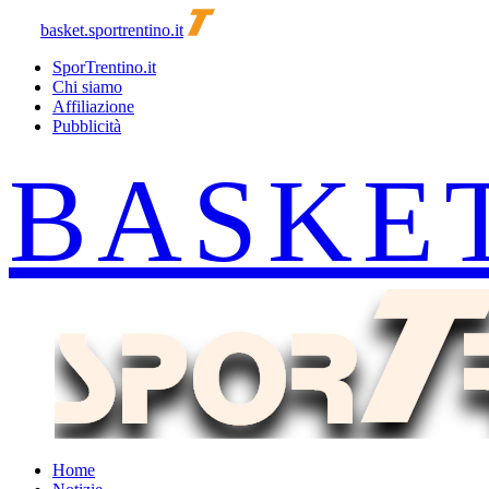
basket.sportrentino.it
SporTrentino.it
Chi siamo
Affiliazione
Pubblicità
Home