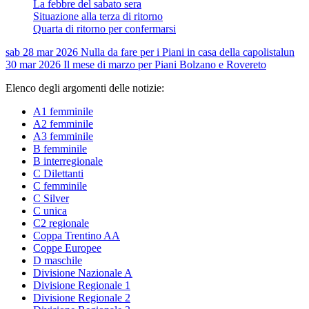
La febbre del sabato sera
Situazione alla terza di ritorno
Quarta di ritorno per confermarsi
sab 28 mar 2026
Nulla da fare per i Piani in casa della capolista
lun
30 mar 2026
Il mese di marzo per Piani Bolzano e Rovereto
Elenco degli argomenti delle notizie:
A1 femminile
A2 femminile
A3 femminile
B femminile
B interregionale
C Dilettanti
C femminile
C Silver
C unica
C2 regionale
Coppa Trentino AA
Coppe Europee
D maschile
Divisione Nazionale A
Divisione Regionale 1
Divisione Regionale 2