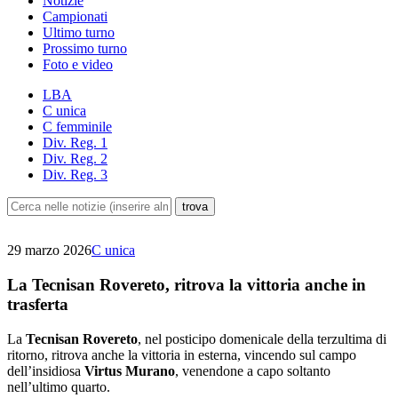
Notizie
Campionati
Ultimo turno
Prossimo turno
Foto e video
LBA
C unica
C femminile
Div. Reg. 1
Div. Reg. 2
Div. Reg. 3
29 marzo 2026
C unica
La Tecnisan Rovereto, ritrova la vittoria anche in
trasferta
La
Tecnisan Rovereto
, nel posticipo domenicale della terzultima di
ritorno, ritrova anche la vittoria in esterna, vincendo sul campo
dell’insidiosa
Virtus Murano
, venendone a capo soltanto
nell’ultimo quarto.