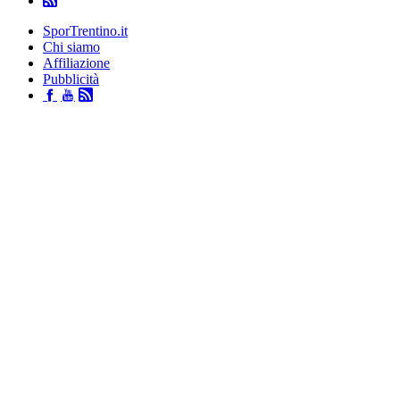
SporTrentino.it
Chi siamo
Affiliazione
Pubblicità