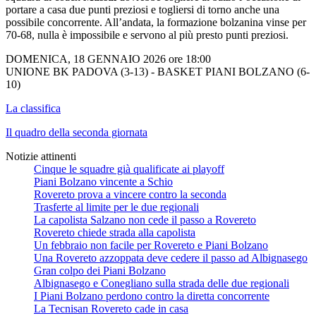
portare a casa due punti preziosi e togliersi di torno anche una
possibile concorrente. All’andata, la formazione bolzanina vinse per
70-68, nulla è impossibile e servono al più presto punti preziosi.
DOMENICA, 18 GENNAIO 2026 ore 18:00
UNIONE BK PADOVA (3-13) - BASKET PIANI BOLZANO (6-
10)
La classifica
Il quadro della seconda giornata
Notizie attinenti
Cinque le squadre già qualificate ai playoff
Piani Bolzano vincente a Schio
Rovereto prova a vincere contro la seconda
Trasferte al limite per le due regionali
La capolista Salzano non cede il passo a Rovereto
Rovereto chiede strada alla capolista
Un febbraio non facile per Rovereto e Piani Bolzano
Una Rovereto azzoppata deve cedere il passo ad Albignasego
Gran colpo dei Piani Bolzano
Albignasego e Conegliano sulla strada delle due regionali
I Piani Bolzano perdono contro la diretta concorrente
La Tecnisan Rovereto cade in casa