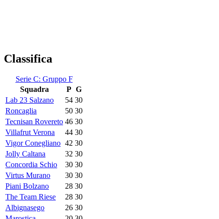
Classifica
Serie C: Gruppo F
Squadra
P
G
Lab 23 Salzano
54
30
Roncaglia
50
30
Tecnisan Rovereto
46
30
Villafrut Verona
44
30
Vigor Conegliano
42
30
Jolly Caltana
32
30
Concordia Schio
30
30
Virtus Murano
30
30
Piani Bolzano
28
30
The Team Riese
28
30
Albignasego
26
30
Marostica
20
30