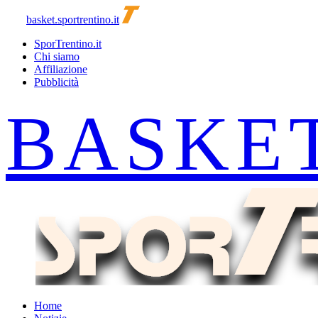
basket.sportrentino.it
SporTrentino.it
Chi siamo
Affiliazione
Pubblicità
Home