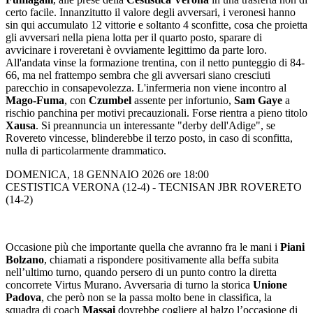
certo facile. Innanzitutto il valore degli avversari, i veronesi hanno
sin qui accumulato 12 vittorie e soltanto 4 sconfitte, cosa che proietta
gli avversari nella piena lotta per il quarto posto, sparare di
avvicinare i roveretani è ovviamente legittimo da parte loro.
All'andata vinse la formazione trentina, con il netto punteggio di 84-
66, ma nel frattempo sembra che gli avversari siano cresciuti
parecchio in consapevolezza. L'infermeria non viene incontro al
Mago-Fuma
, con
Czumbel
assente per infortunio,
Sam Gaye
a
rischio panchina per motivi precauzionali. Forse rientra a pieno titolo
Xausa
. Si preannuncia un interessante "derby dell'Adige", se
Rovereto vincesse, blinderebbe il terzo posto, in caso di sconfitta,
nulla di particolarmente drammatico.
DOMENICA, 18 GENNAIO 2026 ore 18:00
CESTISTICA VERONA (12-4) - TECNISAN JBR ROVERETO
(14-2)
Occasione più che importante quella che avranno fra le mani i
Piani
Bolzano
, chiamati a rispondere positivamente alla beffa subita
nell’ultimo turno, quando persero di un punto contro la diretta
concorrete Virtus Murano. Avversaria di turno la storica
Unione
Padova
, che però non se la passa molto bene in classifica, la
squadra di coach
Massai
dovrebbe cogliere al balzo l’occasione di