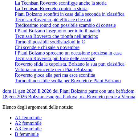
La Tecnisan Rovereto sconfigge anche la storia
La Tecnisan Rovereto contro la storia
Piani Bolzano sconfitti in casa dalla seconda in classifica
Tecnisan Rovereto più efficace che mai
Tredicesimo round con possibile scambio di cortesie
I Piani Bolzano inseguono per tutto il match
Tecnisan Rovereto che trionfa nell’anticipo
Turno di possibili soddisfazioni in C
Chi scende e chi sale a novembre
I Piani Bolzano sprecano un occasione preziosa in casa
Tecnisan Rovereto più forte delle assenze
Rovereto sfida la capolista, Bolzano la sua pari classifica
Vittoria convincente per i Piani Bolzano
Rovereto gioca alla pari ma esce sconfitta
Turno di possibile svolta per Rovereto e Piani Bolzano
dom 11 gen 2026
Il 2026 dei Piani Bolzano parte con una beffa
dom
18 gen 2026
Bolzano espugna Padova, ma Rovereto perde a Verona
Elenco degli argomenti delle notizie:
A1 femminile
A2 femminile
A3 femminile
B femminile