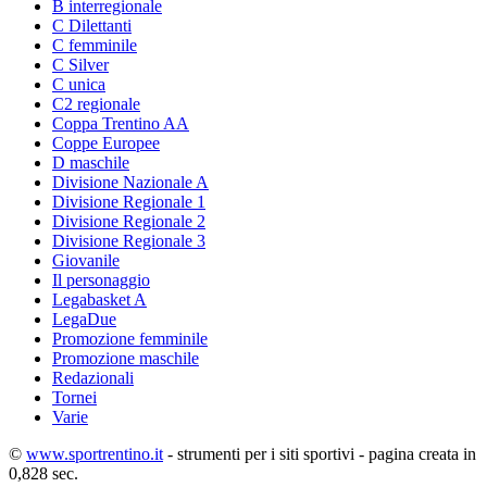
B interregionale
C Dilettanti
C femminile
C Silver
C unica
C2 regionale
Coppa Trentino AA
Coppe Europee
D maschile
Divisione Nazionale A
Divisione Regionale 1
Divisione Regionale 2
Divisione Regionale 3
Giovanile
Il personaggio
Legabasket A
LegaDue
Promozione femminile
Promozione maschile
Redazionali
Tornei
Varie
©
www.sportrentino.it
- strumenti per i siti sportivi - pagina creata in
0,828 sec.