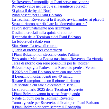
Se Rovereto è tranquilla, ai Piani serve una vittoria
Rovereto vince nel derby e si garantisce i playoff
Si gioca il derby del Nord
Punti pesanti per i Piani Bolzano
La Tecnisan Rovereto si fa il regalo avvicinandosi ai playoff
Sesta di ritorno per ribaltare la "domenica amara"
Favori sfortunatamente non ricambiati
Destini incrociati nella quinta di ritorno
Il gennaio della Tecnisan e dei Piani Bolzano
La febbre del sabato sera
Situazione alla terza di ritorno
Quarta di ritorno per confermarsi
I Piani Bolzano non steccano contro l'ultima
Bressanin e Medina Bouza trascinano Rovereto alla vittoria
Terza di ritorno con serie possibilità per le "nostre"
Bolzano espugna Padova, ma Rovereto perde a Verona
Il 2026 dei Piani Bolzano parte con una beffa
Il Leoncino mostra i denti per 40 minuti
Riparte il campionato con il girone di ritorno
Chi scende e chi sale a dicembre in serie C
Lo straordinario 2025 della Tecnisan Rovereto
I Piani Bolzano vanno in pausa festeggiando
Natale di punti per la Tecnisan Rovereto
Turno agevole per Rovereto, delicato per i Piani Bolzano
Il Piani Bolzano rincorre sempre il Roncaglia