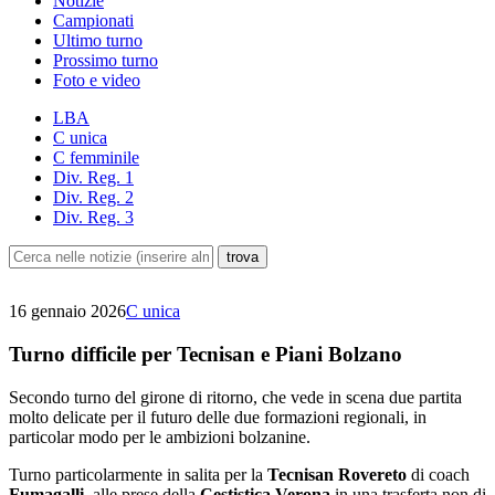
Notizie
Campionati
Ultimo turno
Prossimo turno
Foto e video
LBA
C unica
C femminile
Div. Reg. 1
Div. Reg. 2
Div. Reg. 3
16 gennaio 2026
C unica
Turno difficile per Tecnisan e Piani Bolzano
Secondo turno del girone di ritorno, che vede in scena due partita
molto delicate per il futuro delle due formazioni regionali, in
particolar modo per le ambizioni bolzanine.
Turno particolarmente in salita per la
Tecnisan Rovereto
di coach
Fumagalli
, alle prese della
Cestistica Verona
in una trasferta non di