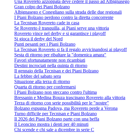
Una Rovereto azzoppata deve cedere il passo ad Albignasego
Gran colpo dei Piani Bolzano
Albignasego e Conegliano sulla strada delle due regionali
I Piani Bolzano perdono contro la diretta concorrente
La Tecnisan Rovereto cade in casa
Se Rovereto è tranquilla, ai Piani serve una vittoria
Rovereto vince nel derby e si garantisce i playoff
Si gioca il derby del Nord
Punti pesanti per i Piani Bolzano
La Tecnisan Rovereto si fa il regalo avvicinandosi ai playoff
Sesta di ritorno per ribaltare la "domenica amara"
Favori sfortunatamente non ricambiati
Destini incrociati nella quinta di ritorno
Il gennaio della Tecnisan e dei Piani Bolzano
La febbre del sabato sera
Situazione alla terza di ritorno
Quarta di ritorno per confermarsi
I Piani Bolzano non steccano contro l'ultima
Bressanin e Medina Bouza trascinano Rovereto alla vittoria
Terza di ritorno con serie possibilità per le "nostre"
Bolzano espugna Padova, ma Rovereto perde a Verona
Turno difficile per Tecnisan e Piani Bolzano
Il 2026 dei Piani Bolzano parte con una beffa
Il Leoncino mostra i denti per 40 minuti
Chi scende e chi sale a dicembre in serie C