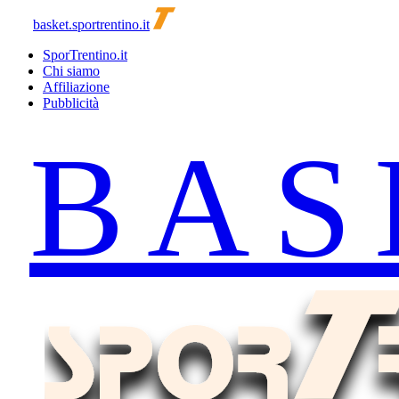
basket.sportrentino.it
SporTrentino.it
Chi siamo
Affiliazione
Pubblicità