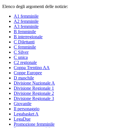
Elenco degli argomenti delle notizie:
A1 femminile
A2 femminile
A3 femminile
B femminile
B interregionale
C Dilettanti
C femminile
C Silver
C unica
C2 regionale
Coppa Trentino AA
Coppe Europee
D maschile
Divisione Nazionale A
Divisione Regionale 1
Divisione Regionale 2
Divisione Regionale 3
Giovanile
Il personaggio
Legabasket A
LegaDue
Promozione femminile