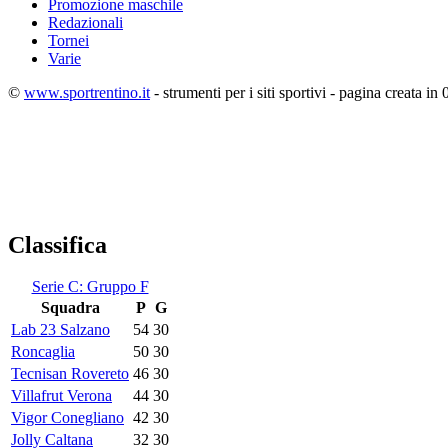
Promozione maschile
Redazionali
Tornei
Varie
©
www.sportrentino.it
- strumenti per i siti sportivi - pagina creata in 
Classifica
Serie C: Gruppo F
Squadra
P
G
Lab 23 Salzano
54
30
Roncaglia
50
30
Tecnisan Rovereto
46
30
Villafrut Verona
44
30
Vigor Conegliano
42
30
Jolly Caltana
32
30