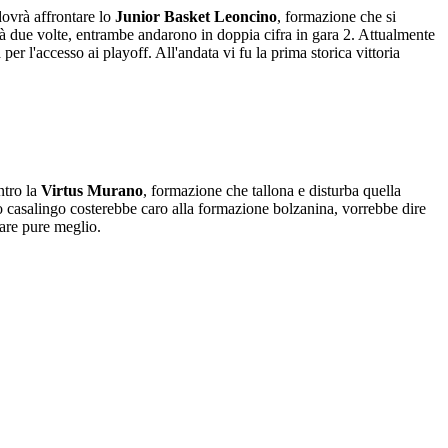
dovrà affrontare lo
Junior Basket Leoncino
, formazione che si
ià due volte, entrambe andarono in doppia cifra in gara 2. Attualmente
er l'accesso ai playoff. All'andata vi fu la prima storica vittoria
ntro la
Virtus Murano
, formazione che tallona e disturba quella
lso casalingo costerebbe caro alla formazione bolzanina, vorrebbe dire
 fare pure meglio.