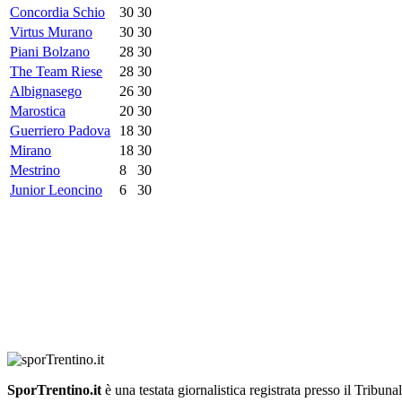
Concordia Schio
30
30
Virtus Murano
30
30
Piani Bolzano
28
30
The Team Riese
28
30
Albignasego
26
30
Marostica
20
30
Guerriero Padova
18
30
Mirano
18
30
Mestrino
8
30
Junior Leoncino
6
30
SporTrentino.it
è una testata giornalistica registrata presso il Tribuna