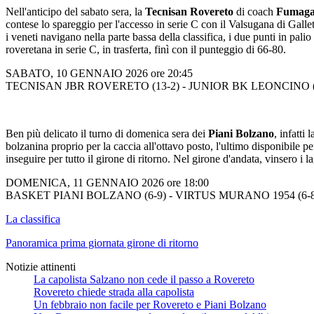
Nell'anticipo del sabato sera, la
Tecnisan Rovereto
di coach
Fumagal
contese lo spareggio per l'accesso in serie C con il Valsugana di Galle
i veneti navigano nella parte bassa della classifica, i due punti in pali
roveretana in serie C, in trasferta, finì con il punteggio di 66-80.
SABATO, 10 GENNAIO 2026 ore 20:45
TECNISAN JBR ROVERETO (13-2) - JUNIOR BK LEONCINO (
Ben più delicato il turno di domenica sera dei
Piani Bolzano
, infatti
bolzanina proprio per la caccia all'ottavo posto, l'ultimo disponibile 
inseguire per tutto il girone di ritorno. Nel girone d'andata, vinsero i l
DOMENICA, 11 GENNAIO 2026 ore 18:00
BASKET PIANI BOLZANO (6-9) - VIRTUS MURANO 1954 (6-8
La classifica
Panoramica prima giornata girone di ritorno
Notizie attinenti
La capolista Salzano non cede il passo a Rovereto
Rovereto chiede strada alla capolista
Un febbraio non facile per Rovereto e Piani Bolzano