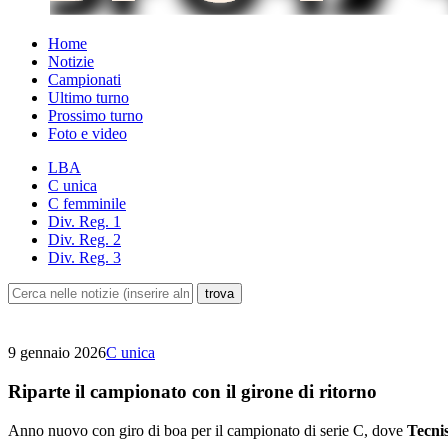
Home
Notizie
Campionati
Ultimo turno
Prossimo turno
Foto e video
LBA
C unica
C femminile
Div. Reg. 1
Div. Reg. 2
Div. Reg. 3
9 gennaio 2026
C unica
Riparte il campionato con il girone di ritorno
Anno nuovo con giro di boa per il campionato di serie C, dove
Tecni