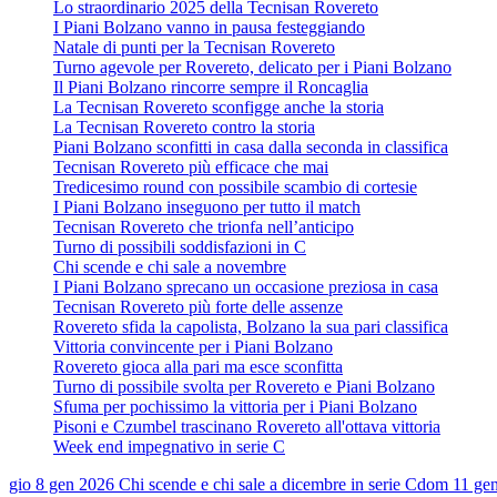
Lo straordinario 2025 della Tecnisan Rovereto
I Piani Bolzano vanno in pausa festeggiando
Natale di punti per la Tecnisan Rovereto
Turno agevole per Rovereto, delicato per i Piani Bolzano
Il Piani Bolzano rincorre sempre il Roncaglia
La Tecnisan Rovereto sconfigge anche la storia
La Tecnisan Rovereto contro la storia
Piani Bolzano sconfitti in casa dalla seconda in classifica
Tecnisan Rovereto più efficace che mai
Tredicesimo round con possibile scambio di cortesie
I Piani Bolzano inseguono per tutto il match
Tecnisan Rovereto che trionfa nell’anticipo
Turno di possibili soddisfazioni in C
Chi scende e chi sale a novembre
I Piani Bolzano sprecano un occasione preziosa in casa
Tecnisan Rovereto più forte delle assenze
Rovereto sfida la capolista, Bolzano la sua pari classifica
Vittoria convincente per i Piani Bolzano
Rovereto gioca alla pari ma esce sconfitta
Turno di possibile svolta per Rovereto e Piani Bolzano
Sfuma per pochissimo la vittoria per i Piani Bolzano
Pisoni e Czumbel trascinano Rovereto all'ottava vittoria
Week end impegnativo in serie C
gio 8 gen 2026
Chi scende e chi sale a dicembre in serie C
dom 11 ge