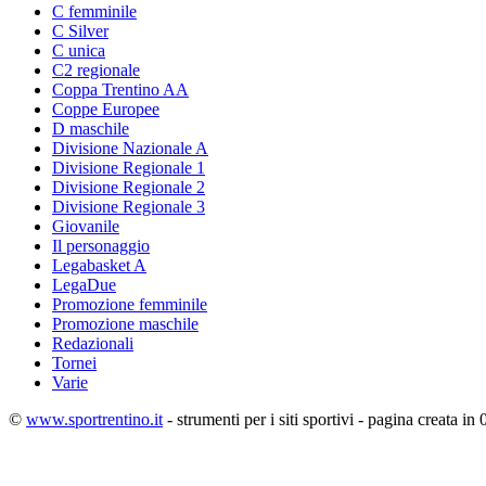
C femminile
C Silver
C unica
C2 regionale
Coppa Trentino AA
Coppe Europee
D maschile
Divisione Nazionale A
Divisione Regionale 1
Divisione Regionale 2
Divisione Regionale 3
Giovanile
Il personaggio
Legabasket A
LegaDue
Promozione femminile
Promozione maschile
Redazionali
Tornei
Varie
©
www.sportrentino.it
- strumenti per i siti sportivi - pagina creata in 