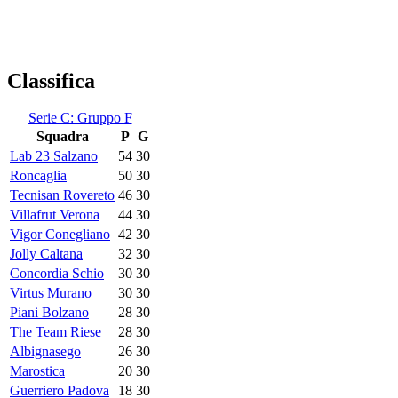
Classifica
Serie C: Gruppo F
Squadra
P
G
Lab 23 Salzano
54
30
Roncaglia
50
30
Tecnisan Rovereto
46
30
Villafrut Verona
44
30
Vigor Conegliano
42
30
Jolly Caltana
32
30
Concordia Schio
30
30
Virtus Murano
30
30
Piani Bolzano
28
30
The Team Riese
28
30
Albignasego
26
30
Marostica
20
30
Guerriero Padova
18
30