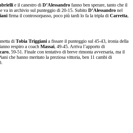
brielli
e il canestro di
D’Alessandro
fanno ben sperare, tanto che il
le va in archivio sul punteggio di 20-15. Subito
D’Alessandro
nel
iani
firma il controsorpasso, poco più tardi lo fa la tripla di
Carretta
,
unetta di
Tobia Triggiani
a fissare il punteggio sul 45-43, ironia della
anno respiro a coach
Massai
, 49-45. Arriva l’apporto di
caro
, 59-51. Finale con tentativo di breve rimonta avversaria, ma il
Piani che hanno meritato la preziosa vittoria, ben 11 cambi di
0.