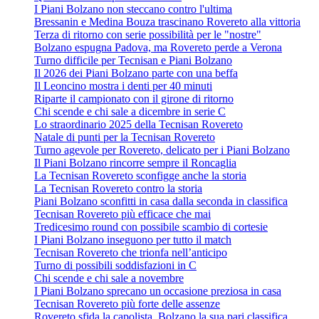
I Piani Bolzano non steccano contro l'ultima
Bressanin e Medina Bouza trascinano Rovereto alla vittoria
Terza di ritorno con serie possibilità per le "nostre"
Bolzano espugna Padova, ma Rovereto perde a Verona
Turno difficile per Tecnisan e Piani Bolzano
Il 2026 dei Piani Bolzano parte con una beffa
Il Leoncino mostra i denti per 40 minuti
Riparte il campionato con il girone di ritorno
Chi scende e chi sale a dicembre in serie C
Lo straordinario 2025 della Tecnisan Rovereto
Natale di punti per la Tecnisan Rovereto
Turno agevole per Rovereto, delicato per i Piani Bolzano
Il Piani Bolzano rincorre sempre il Roncaglia
La Tecnisan Rovereto sconfigge anche la storia
La Tecnisan Rovereto contro la storia
Piani Bolzano sconfitti in casa dalla seconda in classifica
Tecnisan Rovereto più efficace che mai
Tredicesimo round con possibile scambio di cortesie
I Piani Bolzano inseguono per tutto il match
Tecnisan Rovereto che trionfa nell’anticipo
Turno di possibili soddisfazioni in C
Chi scende e chi sale a novembre
I Piani Bolzano sprecano un occasione preziosa in casa
Tecnisan Rovereto più forte delle assenze
Rovereto sfida la capolista, Bolzano la sua pari classifica