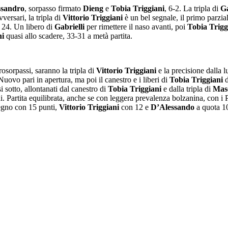
ssandro
, sorpasso firmato
Dieng
e
Tobia Triggiani
, 6-2. La tripla di
Ga
versari, la tripla di
Vittorio Triggiani
è un bel segnale, il primo parzia
a 24. Un libero di
Gabrielli
per rimettere il naso avanti, poi
Tobia Trigg
ni
quasi allo scadere, 33-31 a metà partita.
osorpassi, saranno la tripla di
Vittorio Triggiani
e la precisione dalla l
Nuovo pari in apertura, ma poi il canestro e i liberi di
Tobia Triggiani
d
si sotto, allontanati dal canestro di
Tobia Triggiani
e dalla tripla di
Mas
i. Partita equilibrata, anche se con leggera prevalenza bolzanina, con i 
egno con 15 punti,
Vittorio Triggiani
con 12 e
D’Alessando
a quota 1