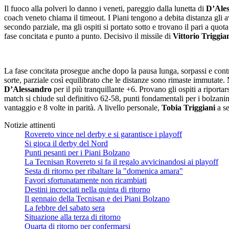
Il fuoco alla polveri lo danno i veneti, pareggio dalla lunetta di
D’Ale
coach veneto chiama il timeout. I Piani tengono a debita distanza gli av
secondo parziale, ma gli ospiti si portato sotto e trovano il pari a quot
fase concitata e punto a punto. Decisivo il missile di
Vittorio Triggia
La fase concitata prosegue anche dopo la pausa lunga, sorpassi e contr
sorte, parziale così equilibrato che le distanze sono rimaste immutate. 
D’Alessandro
per il più tranquillante +6. Provano gli ospiti a riportar
match si chiude sul definitivo 62-58, punti fondamentali per i bolzanin
vantaggio e 8 volte in parità. A livello personale,
Tobia Triggiani
a s
Notizie attinenti
Rovereto vince nel derby e si garantisce i playoff
Si gioca il derby del Nord
Punti pesanti per i Piani Bolzano
La Tecnisan Rovereto si fa il regalo avvicinandosi ai playoff
Sesta di ritorno per ribaltare la "domenica amara"
Favori sfortunatamente non ricambiati
Destini incrociati nella quinta di ritorno
Il gennaio della Tecnisan e dei Piani Bolzano
La febbre del sabato sera
Situazione alla terza di ritorno
Quarta di ritorno per confermarsi