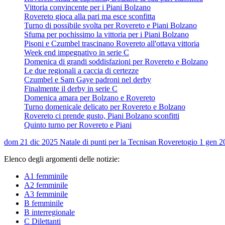
Vittoria convincente per i Piani Bolzano
Rovereto gioca alla pari ma esce sconfitta
Turno di possibile svolta per Rovereto e Piani Bolzano
Sfuma per pochissimo la vittoria per i Piani Bolzano
Pisoni e Czumbel trascinano Rovereto all'ottava vittoria
Week end impegnativo in serie C
Domenica di grandi soddisfazioni per Rovereto e Bolzano
Le due regionali a caccia di certezze
Czumbel e Sam Gaye padroni nel derby
Finalmente il derby in serie C
Domenica amara per Bolzano e Rovereto
Turno domenicale delicato per Rovereto e Bolzano
Rovereto ci prende gusto, Piani Bolzano sconfitti
Quinto turno per Rovereto e Piani
dom 21 dic 2025
Natale di punti per la Tecnisan Rovereto
gio 1 gen 2
Elenco degli argomenti delle notizie:
A1 femminile
A2 femminile
A3 femminile
B femminile
B interregionale
C Dilettanti