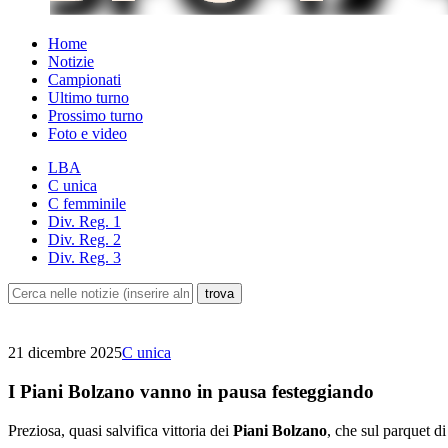
Home
Notizie
Campionati
Ultimo turno
Prossimo turno
Foto e video
LBA
C unica
C femminile
Div. Reg. 1
Div. Reg. 2
Div. Reg. 3
21 dicembre 2025
C unica
I Piani Bolzano vanno in pausa festeggiando
Preziosa, quasi salvifica vittoria dei
Piani Bolzano
, che sul parquet di