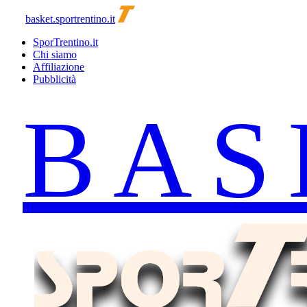
basket.sportrentino.it
SporTrentino.it
Chi siamo
Affiliazione
Pubblicità