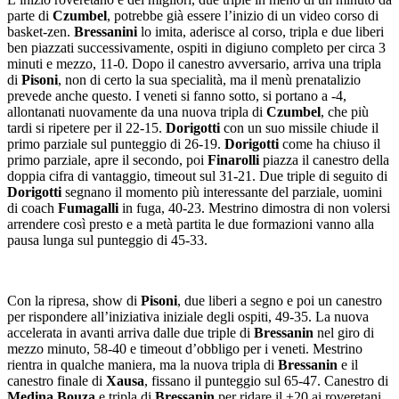
parte di
Czumbel
, potrebbe già essere l’inizio di un video corso di
basket-zen.
Bressanini
lo imita, aderisce al corso, tripla e due liberi
ben piazzati successivamente, ospiti in digiuno completo per circa 3
minuti e mezzo, 11-0. Dopo il canestro avversario, arriva una tripla
di
Pisoni
, non di certo la sua specialità, ma il menù prenatalizio
prevede anche questo. I veneti si fanno sotto, si portano a -4,
allontanati nuovamente da una nuova tripla di
Czumbel
, che più
tardi si ripetere per il 22-15.
Dorigotti
con un suo missile chiude il
primo parziale sul punteggio di 26-19.
Dorigotti
come ha chiuso il
primo parziale, apre il secondo, poi
Finarolli
piazza il canestro della
doppia cifra di vantaggio, timeout sul 31-21. Due triple di seguito di
Dorigotti
segnano il momento più interessante del parziale, uomini
di coach
Fumagalli
in fuga, 40-23. Mestrino dimostra di non volersi
arrendere così presto e a metà partita le due formazioni vanno alla
pausa lunga sul punteggio di 45-33.
Con la ripresa, show di
Pisoni
, due liberi a segno e poi un canestro
per rispondere all’iniziativa iniziale degli ospiti, 49-35. La nuova
accelerata in avanti arriva dalle due triple di
Bressanin
nel giro di
mezzo minuto, 58-40 e timeout d’obbligo per i veneti. Mestrino
rientra in qualche maniera, ma la nuova tripla di
Bressanin
e il
canestro finale di
Xausa
, fissano il punteggio sul 65-47. Canestro di
Medina Bouza
e tripla di
Bressanin
per ridare il +20 ai roveretani.