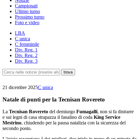
Notizie
Campionati
Ultimo turno
Prossimo turno
Foto e video
LBA
C unica
C femminile
Div. Reg. 1
Div. Reg. 2
Div. Reg. 3
21 dicembre 2025
C unica
Natale di punti per la Tecnisan Rovereto
La
Tecnisan Rovereto
del demiurgo
Fumagalli
, non si fa distrarre
e sui legni di casa strapazza il fanalino di coda
King Service
Mestrino
, chiudendo per la pausa natalizia con la sicurezza del
secondo posto.
L’inizio roveretano è dei migliori, due triple in meno di un minuto da