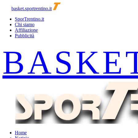
basket.sportrentino.it
SporTrentino.it
Chi siamo
Affiliazione
Pubblicità
Home