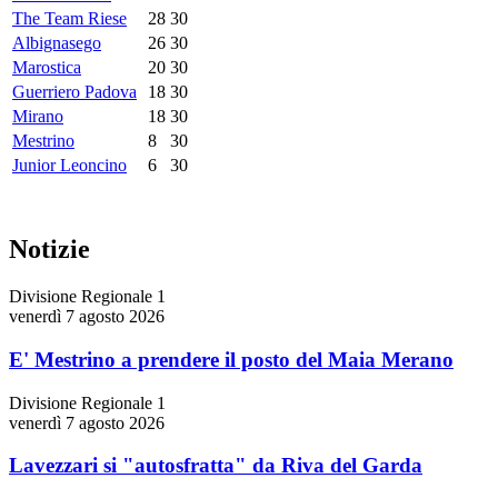
The Team Riese
28
30
Albignasego
26
30
Marostica
20
30
Guerriero Padova
18
30
Mirano
18
30
Mestrino
8
30
Junior Leoncino
6
30
Notizie
Divisione Regionale 1
venerdì 7 agosto 2026
E' Mestrino a prendere il posto del Maia Merano
Divisione Regionale 1
venerdì 7 agosto 2026
Lavezzari si "autosfratta" da Riva del Garda