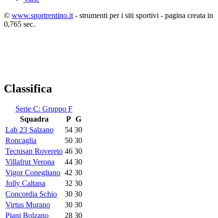
©
www.sportrentino.it
- strumenti per i siti sportivi - pagina creata in
0,765 sec.
Classifica
Serie C: Gruppo F
Squadra
P
G
Lab 23 Salzano
54
30
Roncaglia
50
30
Tecnisan Rovereto
46
30
Villafrut Verona
44
30
Vigor Conegliano
42
30
Jolly Caltana
32
30
Concordia Schio
30
30
Virtus Murano
30
30
Piani Bolzano
28
30