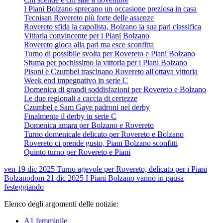
I Piani Bolzano sprecano un occasione preziosa in casa
Tecnisan Rovereto più forte delle assenze
Rovereto sfida la capolista, Bolzano la sua pari classifica
Vittoria convincente per i Piani Bolzano
Rovereto gioca alla pari ma esce sconfitta
Turno di possibile svolta per Rovereto e Piani Bolzano
Sfuma per pochissimo la vittoria per i Piani Bolzano
Pisoni e Czumbel trascinano Rovereto all'ottava vittoria
Week end impegnativo in serie C
Domenica di grandi soddisfazioni per Rovereto e Bolzano
Le due regionali a caccia di certezze
Czumbel e Sam Gaye padroni nel derby
Finalmente il derby in serie C
Domenica amara per Bolzano e Rovereto
Turno domenicale delicato per Rovereto e Bolzano
Rovereto ci prende gusto, Piani Bolzano sconfitti
Quinto turno per Rovereto e Piani
ven 19 dic 2025
Turno agevole per Rovereto, delicato per i Piani
Bolzano
dom 21 dic 2025
I Piani Bolzano vanno in pausa
festeggiando
Elenco degli argomenti delle notizie:
A1 femminile