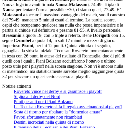
Nuova fuga in avanti firmata
Xausa-Matassoni
, 74-49. Tripla di
Xausa
per tentare l’ormai possibile +30, ci siamo quasi, 77-49. E’
Matassoni
a toccare il massimo vantaggio del match, suo il canestro
del 79-49, mancano 5 minuti esatti al termine. La partita scorre,
ospiti che recuperano qualcosa ma nulla che possa impensierire e la
partita si chiude sul definitivo e pesante 81-55. A livello personale,
Bressanin
a quota 19, con 5 triple a referto. Bene
Dorigotti
con 15,
segue
Czumbel
a quota 14, in soli 17 minuti e mezzo di gioco.
Imperioso
Pisoni
, per lui 12 punti. Quinta vittoria di seguito,
eguagliata la striscia iniziale. Tecnisan Rovereto momentaneamente
in testa con 26 punti in attesa del risultato di Roncaglia, due di più di
quelli con i quali i Piani Bolzano acciuffarono l’ottavo e ultimo
posto utile per i playoff nella scorsa stagione. Non vi è ancora nulla
di matematico, ma statisticamente sarebbe meglio raggiungere quota
32 per staccare un quasi certo accesso ai playoff.
Notizie attinenti
Rovereto vince nel derby e si garantisce i playoff
Si gioca il derby del Nord
Punti pesanti per i Piani Bolzano
La Tecnisan Rovereto si fa il regalo avvicinandosi ai playoff
Sesta di ritorno per ribaltare la "domenica amara"
Favori sfortunatamente non ricambiati
Destini incrociati nella quinta di ritorno
Il gennaio della Tecnisan e dei Piani Bolzano