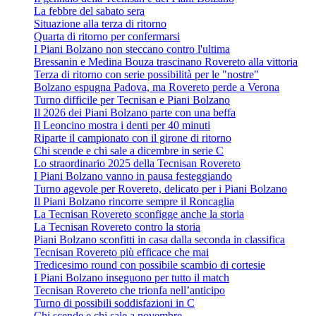
La febbre del sabato sera
Situazione alla terza di ritorno
Quarta di ritorno per confermarsi
I Piani Bolzano non steccano contro l'ultima
Bressanin e Medina Bouza trascinano Rovereto alla vittoria
Terza di ritorno con serie possibilità per le "nostre"
Bolzano espugna Padova, ma Rovereto perde a Verona
Turno difficile per Tecnisan e Piani Bolzano
Il 2026 dei Piani Bolzano parte con una beffa
Il Leoncino mostra i denti per 40 minuti
Riparte il campionato con il girone di ritorno
Chi scende e chi sale a dicembre in serie C
Lo straordinario 2025 della Tecnisan Rovereto
I Piani Bolzano vanno in pausa festeggiando
Turno agevole per Rovereto, delicato per i Piani Bolzano
Il Piani Bolzano rincorre sempre il Roncaglia
La Tecnisan Rovereto sconfigge anche la storia
La Tecnisan Rovereto contro la storia
Piani Bolzano sconfitti in casa dalla seconda in classifica
Tecnisan Rovereto più efficace che mai
Tredicesimo round con possibile scambio di cortesie
I Piani Bolzano inseguono per tutto il match
Tecnisan Rovereto che trionfa nell’anticipo
Turno di possibili soddisfazioni in C
Chi scende e chi sale a novembre