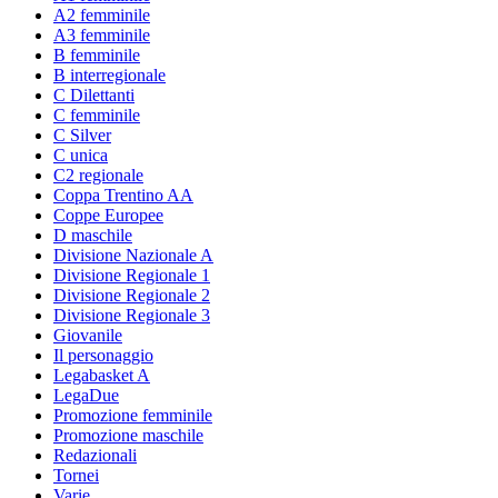
A2 femminile
A3 femminile
B femminile
B interregionale
C Dilettanti
C femminile
C Silver
C unica
C2 regionale
Coppa Trentino AA
Coppe Europee
D maschile
Divisione Nazionale A
Divisione Regionale 1
Divisione Regionale 2
Divisione Regionale 3
Giovanile
Il personaggio
Legabasket A
LegaDue
Promozione femminile
Promozione maschile
Redazionali
Tornei
Varie