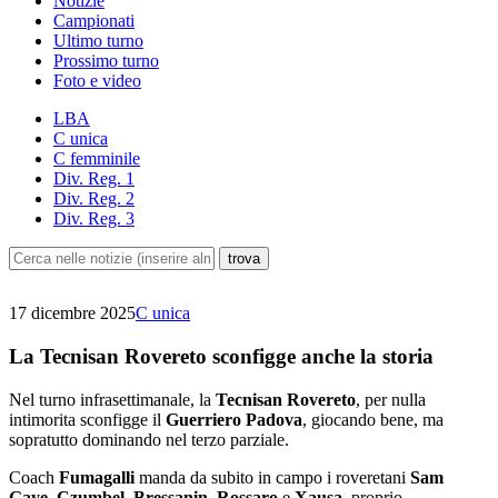
Notizie
Campionati
Ultimo turno
Prossimo turno
Foto e video
LBA
C unica
C femminile
Div. Reg. 1
Div. Reg. 2
Div. Reg. 3
17 dicembre 2025
C unica
La Tecnisan Rovereto sconfigge anche la storia
Nel turno infrasettimanale, la
Tecnisan Rovereto
, per nulla
intimorita sconfigge il
Guerriero Padova
, giocando bene, ma
sopratutto dominando nel terzo parziale.
Coach
Fumagalli
manda da subito in campo i roveretani
Sam
Gaye
,
Czumbel
,
Bressanin
,
Rossaro
e
Xausa
, proprio