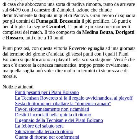
di casa che abbozzano una sorta di tardiva rimonta, tanto da arrivare
sul 64-79 con il canestro di Zampieri, azione che chiude
definitivamente la disputa in quel di Padova. Gran lavoro di squadra
per gli uomini di
Fumagalli
,
Bressanin
il più prolifico, 18 punti e
ben 4 triple. Lo segue
Czumbel
, 11 punti e prezioso nei momenti
complessi del match. Il trio composto da
Medina Bouza
,
Dorigotti
e
Rossaro
, tutti e tre a 10 punti.
Punti preziosi, con questa vittoria Rovereto eguaglia ad una giornata
dal termine del girone d’andata, gli stessi punti con i quali i Piani
Bolzano si qualificarono ai playoff nella scorsa stagione. Vero è che
non c’è ancora la certezza matematica, troppo presto ovviamente,
ma quella soglia può voler dire molto in termini di sicurezza e di
morale.
Notizie attinenti
Punti pesanti per i Piani Bolzano
La Tecnisan Rovereto si fa il regalo avvicinandosi ai playoff
Sesta di ritorno per ribaltare la "domenica amara"
Favori sfortunatamente non ricambiati
Destini incrociati nella quinta di ritorno
Il gennaio della Tecnisan e dei Piani Bolzano
La febbre del sabato sera
Situazione alla terza di ritorno
Quarta di ritorno per confermarsi