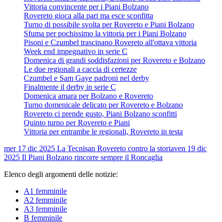
Vittoria convincente per i Piani Bolzano
Rovereto gioca alla pari ma esce sconfitta
Turno di possibile svolta per Rovereto e Piani Bolzano
Sfuma per pochissimo la vittoria per i Piani Bolzano
Pisoni e Czumbel trascinano Rovereto all'ottava vittoria
Week end impegnativo in serie C
Domenica di grandi soddisfazioni per Rovereto e Bolzano
Le due regionali a caccia di certezze
Czumbel e Sam Gaye padroni nel derby
Finalmente il derby in serie C
Domenica amara per Bolzano e Rovereto
Turno domenicale delicato per Rovereto e Bolzano
Rovereto ci prende gusto, Piani Bolzano sconfitti
Quinto turno per Rovereto e Piani
Vittoria per entrambe le regionali, Rovereto in testa
mer 17 dic 2025
La Tecnisan Rovereto contro la storia
ven 19 dic
2025
Il Piani Bolzano rincorre sempre il Roncaglia
Elenco degli argomenti delle notizie:
A1 femminile
A2 femminile
A3 femminile
B femminile