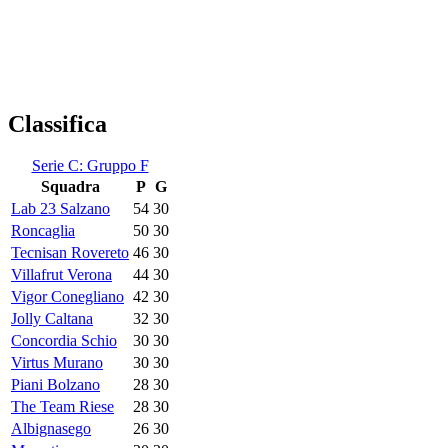
Classifica
Serie C: Gruppo F
Squadra
P
G
Lab 23 Salzano
54
30
Roncaglia
50
30
Tecnisan Rovereto
46
30
Villafrut Verona
44
30
Vigor Conegliano
42
30
Jolly Caltana
32
30
Concordia Schio
30
30
Virtus Murano
30
30
Piani Bolzano
28
30
The Team Riese
28
30
Albignasego
26
30