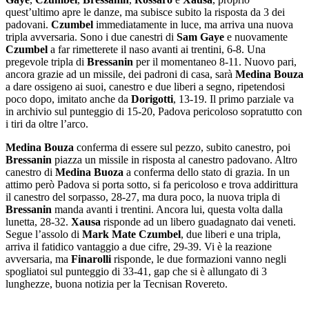
quest’ultimo apre le danze, ma subisce subito la risposta da 3 dei
padovani.
Czumbel
immediatamente in luce, ma arriva una nuova
tripla avversaria. Sono i due canestri di
Sam Gaye
e nuovamente
Czumbel
a far rimetterete il naso avanti ai trentini, 6-8. Una
pregevole tripla di
Bressanin
per il momentaneo 8-11. Nuovo pari,
ancora grazie ad un missile, dei padroni di casa, sarà
Medina Bouza
a dare ossigeno ai suoi, canestro e due liberi a segno, ripetendosi
poco dopo, imitato anche da
Dorigotti
, 13-19. Il primo parziale va
in archivio sul punteggio di 15-20, Padova pericoloso sopratutto con
i tiri da oltre l’arco.
Medina Bouza
conferma di essere sul pezzo, subito canestro, poi
Bressanin
piazza un missile in risposta al canestro padovano. Altro
canestro di
Medina Buoza
a conferma dello stato di grazia. In un
attimo però Padova si porta sotto, si fa pericoloso e trova addirittura
il canestro del sorpasso, 28-27, ma dura poco, la nuova tripla di
Bressanin
manda avanti i trentini. Ancora lui, questa volta dalla
lunetta, 28-32.
Xausa
risponde ad un libero guadagnato dai veneti.
Segue l’assolo di
Mark Mate Czumbel
, due liberi e una tripla,
arriva il fatidico vantaggio a due cifre, 29-39. Vi è la reazione
avversaria, ma
Finarolli
risponde, le due formazioni vanno negli
spogliatoi sul punteggio di 33-41, gap che si è allungato di 3
lunghezze, buona notizia per la Tecnisan Rovereto.