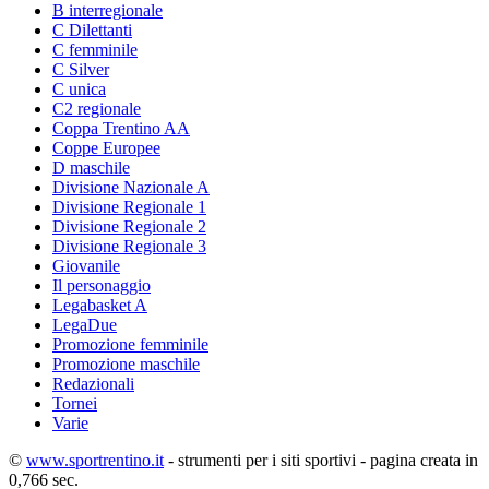
B interregionale
C Dilettanti
C femminile
C Silver
C unica
C2 regionale
Coppa Trentino AA
Coppe Europee
D maschile
Divisione Nazionale A
Divisione Regionale 1
Divisione Regionale 2
Divisione Regionale 3
Giovanile
Il personaggio
Legabasket A
LegaDue
Promozione femminile
Promozione maschile
Redazionali
Tornei
Varie
©
www.sportrentino.it
- strumenti per i siti sportivi - pagina creata in
0,766 sec.