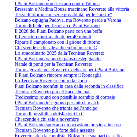
I Piani Bolzano non steccano contro l'ultima
Bressanin e Medina Bouza trascinano Rovereto alla vittoria
Terza di ritorno con serie possibilità per le "nostre"
Bolzano espugna Padova, ma Rovereto perde a Verona
Turno difficile per Tecnisan e Piani Bolzano
Il 2026 dei Piani Bolzano parte con una beffa
Il Leoncino mostra i denti per 40 minuti
Riparte il campionato con il girone di ritorno
Chi scende e chi sale a dicembre in serie C
Lo straordinario 2025 della Tecnisan Rovereto
I Piani Bolzano vanno in pausa festeggiando
Natale di punti per la Tecnisan Rovereto
Turno agevole per Rovereto, delicato per i Piani Bolzano
Il Piani Bolzano rincorre sempre il Roncaglia
La Tecnisan Rovereto contro la storia
Piani Bolzano sconfitti in casa dalla seconda in classifica
Tecnisan Rovereto più efficace che mai
Tredicesimo round con possibile scambio di cortesie
I Piani Bolzano inseguono per tutto il match
Tecnisan Rovereto che trionfa nell’anticipo
Turno di possibili soddisfazioni in C
Chi scende e chi sale a novembre
I Piani Bolzano sprecano un occasione preziosa in casa
Tecnisan Rovereto più forte delle assenze
Rovereto sfida la capolista, Bolzano la sua pari classifica