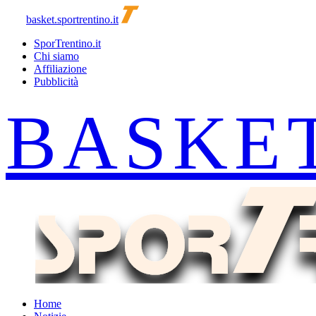
basket.sportrentino.it
SporTrentino.it
Chi siamo
Affiliazione
Pubblicità
Home