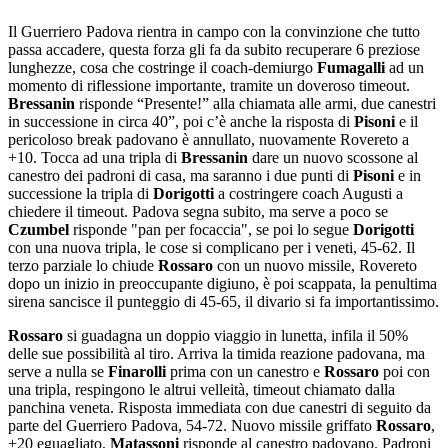
Il Guerriero Padova rientra in campo con la convinzione che tutto
passa accadere, questa forza gli fa da subito recuperare 6 preziose
lunghezze, cosa che costringe il coach-demiurgo
Fumagalli
ad un
momento di riflessione importante, tramite un doveroso timeout.
Bressanin
risponde “Presente!” alla chiamata alle armi, due canestri
in successione in circa 40”, poi c’è anche la risposta di
Pisoni
e il
pericoloso break padovano è annullato, nuovamente Rovereto a
+10. Tocca ad una tripla di
Bressanin
dare un nuovo scossone al
canestro dei padroni di casa, ma saranno i due punti di
Pisoni
e in
successione la tripla di
Dorigotti
a costringere coach Augusti a
chiedere il timeout. Padova segna subito, ma serve a poco se
Czumbel
risponde "pan per focaccia", se poi lo segue
Dorigotti
con una nuova tripla, le cose si complicano per i veneti, 45-62. Il
terzo parziale lo chiude
Rossaro
con un nuovo missile, Rovereto
dopo un inizio in preoccupante digiuno, è poi scappata, la penultima
sirena sancisce il punteggio di 45-65, il divario si fa importantissimo.
Rossaro
si guadagna un doppio viaggio in lunetta, infila il 50%
delle sue possibilità al tiro. Arriva la timida reazione padovana, ma
serve a nulla se
Finarolli
prima con un canestro e
Rossaro
poi con
una tripla, respingono le altrui velleità, timeout chiamato dalla
panchina veneta. Risposta immediata con due canestri di seguito da
parte del Guerriero Padova, 54-72. Nuovo missile griffato
Rossaro
,
+20 eguagliato,
Matassoni
risponde al canestro padovano. Padroni