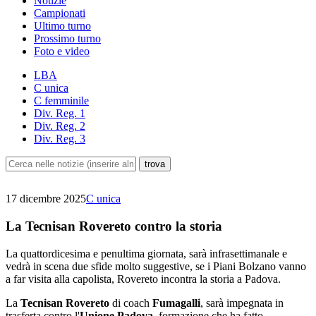
Notizie
Campionati
Ultimo turno
Prossimo turno
Foto e video
LBA
C unica
C femminile
Div. Reg. 1
Div. Reg. 2
Div. Reg. 3
17 dicembre 2025
C unica
La Tecnisan Rovereto contro la storia
La quattordicesima e penultima giornata, sarà infrasettimanale e
vedrà in scena due sfide molto suggestive, se i Piani Bolzano vanno
a far visita alla capolista, Rovereto incontra la storia a Padova.
La
Tecnisan Rovereto
di coach
Fumagalli
, sarà impegnata in
trasferta contro l'
Unione Padova
, formazione che ha fatto