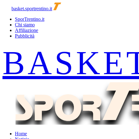
basket.sportrentino.it
SporTrentino.it
Chi siamo
Affiliazione
Pubblicità
Home