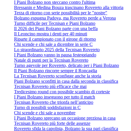
I Piani Bolzano non steccano contro l'ultima
Bressanin e Medina Bouza trascinano Rovereto alla vittoria
Terza di ritorno con serie possibilità per le "nostre"
Bolzano espugna Padova, ma Rovereto perde a Verona
Turno difficile per Tecnisan e Piani Bolzano
Il 2026 dei Piani Bolzano parte con una beffa
Il Leoncino mostra i denti per 40 minuti
Riparte il campionato con il girone di ritorno
Chi scende e chi sale a dicembre in serie C
Lo straordinario 2025 della Tecnisan Rovereto
I Piani Bolzano vanno in pausa festeggiando
Natale di punti per la Tecnisan Rovereto
Turno agevole per Rovereto, delicato per i Piani Bolzano
Il Piani Bolzano rincorre sempre il Roncaglia
La Tecnisan Rovereto sconfigge anche la storia
Piani Bolzano sconfitti in casa dalla seconda in classifica
Tecnisan Rovereto più efficace che mai
Tredicesimo round con possibile scambio di cortesie
I Piani Bolzano inseguono per tutto il match
Tecnisan Rovereto che trionfa nell’anticipo
Turno di possibili soddisfazioni in C
Chi scende e chi sale a novembre
I Piani Bolzano sprecano un occasione preziosa in casa
Tecnisan Rovereto più forte delle assenze
Rovereto sfida la capolista, Bolzano la sua pari classifica