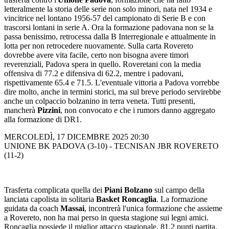
letteralmente la storia delle serie non solo minori, nata nel 1934 e
vincitrice nel lontano 1956-57 del campionato di Serie B e con
trascorsi lontani in serie A. Ora la formazione padovana non se la
passa benissimo, retrocessa dalla B Interregionale e attualmente in
lotta per non retrocedere nuovamente. Sulla carta Rovereto
dovrebbe avere vita facile, certo non bisogna avere timori
reverenziali, Padova spera in quello. Roveretani con la media
offensiva di 77.2 e difensiva di 62.2, mentre i padovani,
rispettivamente 65.4 e 71.5. L'eventuale vittoria a Padova vorrebbe
dire molto, anche in termini storici, ma sul breve periodo servirebbe
anche un colpaccio bolzanino in terra veneta. Tutti presenti,
mancherà
Pizzini
, non convocato e che i rumors danno aggregato
alla formazione di DR1.
MERCOLEDÌ, 17 DICEMBRE 2025 20:30
UNIONE BK PADOVA (3-10) - TECNISAN JBR ROVERETO
(11-2)
Trasferta complicata quella dei
Piani Bolzano
sul campo della
lanciata capolista in solitaria
Basket Roncaglia
. La formazione
guidata da coach
Massai
, incontrerà l'unica formazione che assieme
a Rovereto, non ha mai perso in questa stagione sui legni amici.
Roncaglia possiede il miglior attacco stagionale, 81.2 punti partita,