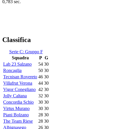
0,783 sec.
Classifica
Serie C: Gruppo F
Squadra
P
G
Lab 23 Salzano
54
30
Roncaglia
50
30
Tecnisan Rovereto
46
30
Villafrut Verona
44
30
Vigor Conegliano
42
30
Jolly Caltana
32
30
Concordia Schio
30
30
Virtus Murano
30
30
Piani Bolzano
28
30
The Team Riese
28
30
Albignasego
26
30