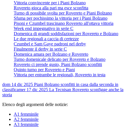
Vittoria convincente per i Piani Bolzano
Rovereto gioca alla pari ma esce sconfitta
Turno di possibile svolta per Rovereto e Piani Bolzano
Sfuma per pochissimo la vittoria per i Piani Bolzano
Pisoni e Czumbel trascinano Rovereto all'ottava vittoria
Week end impegnativo in serie C
Domenica di grandi soddisfazioni per Rovereto e Bolzano
Le due regionali a caccia di certezze
Czumbel e Sam Gaye padroni nel derby
Finalmente il derby in serie C
Domenica amara per Bolzano e Rovereto
Turno domenicale delicato per Rovereto e Bolzano
Rovereto ci prende gusto, Piani Bolzano sconfitti
Quinto turno per Rovereto e Piani
Vittoria per entrambe le regionali, Rovereto in testa
dom 14 dic 2025
Piani Bolzano sconfitti in casa dalla seconda in
classifica
mer 17 dic 2025
La Tecnisan Rovereto sconfigge anche la
storia
Elenco degli argomenti delle notizie:
A1 femminile
A2 femminile
A3 femminile