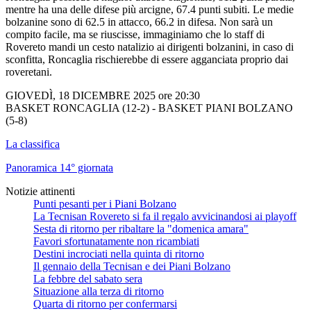
mentre ha una delle difese più arcigne, 67.4 punti subiti. Le medie
bolzanine sono di 62.5 in attacco, 66.2 in difesa. Non sarà un
compito facile, ma se riuscisse, immaginiamo che lo staff di
Rovereto mandi un cesto natalizio ai dirigenti bolzanini, in caso di
sconfitta, Roncaglia rischierebbe di essere agganciata proprio dai
roveretani.
GIOVEDÌ, 18 DICEMBRE 2025 ore 20:30
BASKET RONCAGLIA (12-2) - BASKET PIANI BOLZANO
(5-8)
La classifica
Panoramica 14° giornata
Notizie attinenti
Punti pesanti per i Piani Bolzano
La Tecnisan Rovereto si fa il regalo avvicinandosi ai playoff
Sesta di ritorno per ribaltare la "domenica amara"
Favori sfortunatamente non ricambiati
Destini incrociati nella quinta di ritorno
Il gennaio della Tecnisan e dei Piani Bolzano
La febbre del sabato sera
Situazione alla terza di ritorno
Quarta di ritorno per confermarsi