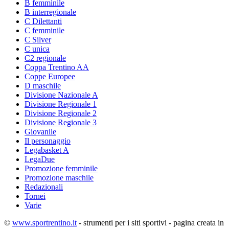
B femminile
B interregionale
C Dilettanti
C femminile
C Silver
C unica
C2 regionale
Coppa Trentino AA
Coppe Europee
D maschile
Divisione Nazionale A
Divisione Regionale 1
Divisione Regionale 2
Divisione Regionale 3
Giovanile
Il personaggio
Legabasket A
LegaDue
Promozione femminile
Promozione maschile
Redazionali
Tornei
Varie
©
www.sportrentino.it
- strumenti per i siti sportivi - pagina creata in