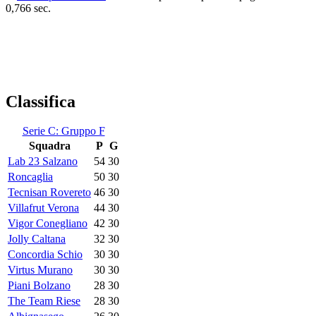
0,766 sec.
Classifica
Serie C: Gruppo F
Squadra
P
G
Lab 23 Salzano
54
30
Roncaglia
50
30
Tecnisan Rovereto
46
30
Villafrut Verona
44
30
Vigor Conegliano
42
30
Jolly Caltana
32
30
Concordia Schio
30
30
Virtus Murano
30
30
Piani Bolzano
28
30
The Team Riese
28
30