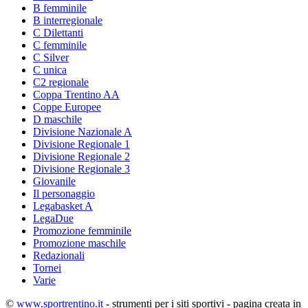
B femminile
B interregionale
C Dilettanti
C femminile
C Silver
C unica
C2 regionale
Coppa Trentino AA
Coppe Europee
D maschile
Divisione Nazionale A
Divisione Regionale 1
Divisione Regionale 2
Divisione Regionale 3
Giovanile
Il personaggio
Legabasket A
LegaDue
Promozione femminile
Promozione maschile
Redazionali
Tornei
Varie
©
www.sportrentino.it
- strumenti per i siti sportivi - pagina creata in