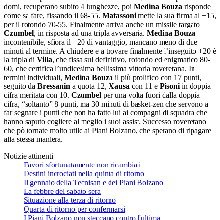
domi, recuperano subito 4 lunghezze, poi
Medina Bouza
risponde
come sa fare, fissando il 68-55.
Matassoni
mette la sua firma al +15,
per il rotondo 70-55. Finalmente arriva anche un missile targato
Czumbel
, in risposta ad una tripla avversaria.
Medina Bouza
incontenibile, sfiora il +20 di vantaggio, mancano meno di due
minuti al termine. A chiudere e a trovare finalmente l’inseguito +20 è
la tripla di
Villa
, che fissa sul definitivo, rotondo ed enigmatico 80-
60, che certifica l’undicesima bellissima vittoria roveretana. In
termini individuali,
Medina Bouza
il più prolifico con 17 punti,
seguito da
Bressanin
a quota 12,
Xausa
con 11 e
Pisoni
in doppia
cifra meritata con 10.
Czumbel
per una volta fuori dalla doppia
cifra, “soltanto” 8 punti, ma 30 minuti di basket-zen che servono a
far segnare i punti che non ha fatto lui ai compagni di squadra che
hanno saputo cogliere al meglio i suoi assist. Successo roveretano
che pò tornate molto utile ai Piani Bolzano, che sperano di ripagare
alla stessa maniera.
Notizie attinenti
Favori sfortunatamente non ricambiati
Destini incrociati nella quinta di ritorno
Il gennaio della Tecnisan e dei Piani Bolzano
La febbre del sabato sera
Situazione alla terza di ritorno
Quarta di ritorno per confermarsi
I Piani Bolzano non steccano contro l'ultima