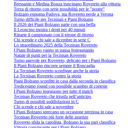
Bressanin e Medina Bouza trascinano Rovereto alla vittoria
Terza di ritorno con serie possibilità per le "nostre"
Bolzano espugna Padova, ma Rovereto perde a Verona
Turno difficile per Tecnisan e Piani Bolzano
Il 2026 dei Piani Bolzano parte con una beffa
Il Leoncino mostra i denti per 40 minuti
Riparte il campionato con il girone di ritorno
Chi scende e chi sale a dicembre in serie C
Lo straordinario 2025 della Tecnisan Rovereto
I Piani Bolzano vanno in pausa festeggiando
Natale di punti per la Tecnisan Rovereto
Turno agevole per Rovereto, delicato per i Piani Bolzano
Il Piani Bolzano rincorre sempre il Roncaglia
La Tecnisan Rovereto sconfigge anche la storia
La Tecnisan Rovereto contro la storia
Piani Bolzano sconfitti in casa dalla seconda in classifica
Tredicesimo round con possibile scambio di cortesie
I Piani Bolzano inseguono per tutto il match
Tecnisan Rovereto che trionfa nell’anticipo
Turno di possibili soddisfazioni in C
Chi scende e chi sale a novembre
I Piani Bolzano sprecano un occasione preziosa in casa
Tecnisan Rovereto più forte delle assenze
Rovereto sfida la capolista, Bolzano la sua pari classifica
Vittoria convincente per i Piani Bolzano