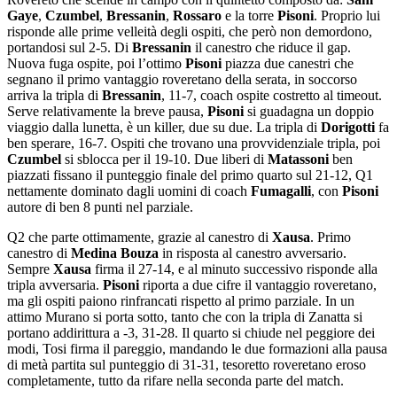
Gaye
,
Czumbel
,
Bressanin
,
Rossaro
e la torre
Pisoni
. Proprio lui
risponde alle prime velleità degli ospiti, che però non demordono,
portandosi sul 2-5. Di
Bressanin
il canestro che riduce il gap.
Nuova fuga ospite, poi l’ottimo
Pisoni
piazza due canestri che
segnano il primo vantaggio roveretano della serata, in soccorso
arriva la tripla di
Bressanin
, 11-7, coach ospite costretto al timeout.
Serve relativamente la breve pausa,
Pisoni
si guadagna un doppio
viaggio dalla lunetta, è un killer, due su due. La tripla di
Dorigotti
fa
ben sperare, 16-7. Ospiti che trovano una provvidenziale tripla, poi
Czumbel
si sblocca per il 19-10. Due liberi di
Matassoni
ben
piazzati fissano il punteggio finale del primo quarto sul 21-12, Q1
nettamente dominato dagli uomini di coach
Fumagalli
, con
Pisoni
autore di ben 8 punti nel parziale.
Q2 che parte ottimamente, grazie al canestro di
Xausa
. Primo
canestro di
Medina Bouza
in risposta al canestro avversario.
Sempre
Xausa
firma il 27-14, e al minuto successivo risponde alla
tripla avversaria.
Pisoni
riporta a due cifre il vantaggio roveretano,
ma gli ospiti paiono rinfrancati rispetto al primo parziale. In un
attimo Murano si porta sotto, tanto che con la tripla di Zanatta si
portano addirittura a -3, 31-28. Il quarto si chiude nel peggiore dei
modi, Tosi firma il pareggio, mandando le due formazioni alla pausa
di metà partita sul punteggio di 31-31, tesoretto roveretano eroso
completamente, tutto da rifare nella seconda parte del match.