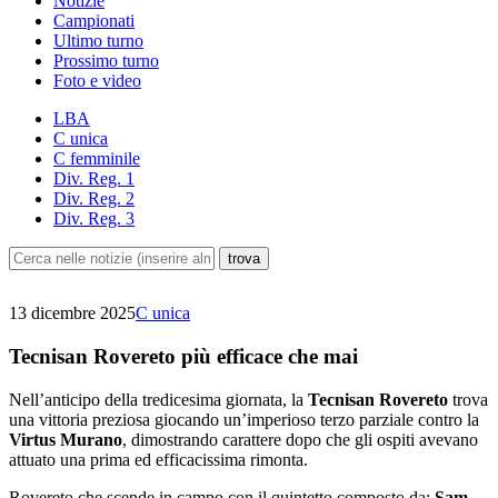
Notizie
Campionati
Ultimo turno
Prossimo turno
Foto e video
LBA
C unica
C femminile
Div. Reg. 1
Div. Reg. 2
Div. Reg. 3
13 dicembre 2025
C unica
Tecnisan Rovereto più efficace che mai
Nell’anticipo della tredicesima giornata, la
Tecnisan Rovereto
trova
una vittoria preziosa giocando un’imperioso terzo parziale contro la
Virtus Murano
, dimostrando carattere dopo che gli ospiti avevano
attuato una prima ed efficacissima rimonta.
Rovereto che scende in campo con il quintetto composto da:
Sam