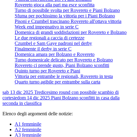
Rovereto gioca alla pari ma esce sconfitta
Turno di possibile svolta per Rovereto e Piani Bolzano
Sfuma per pochissimo la vittoria per i Piani Bolzano
Pisoni e Czumbel trascinano Rovereto all'ottava vittoria
Week end impegnativo in serie C
Domenica di grandi soddisfazioni per Rovereto e Bolzano
Le due regionali a caccia di certezze
Czumbel e Sam Gaye padroni nel derby
Finalmente il derby in serie C
Domenica amara per Bolzano e Rovereto
Turno domenicale delicato per Rovereto e Bolzano
Rovereto ci prende gusto, Piani Bolzano sconfitti
Quinto turno per Rovereto e Piani
Vittoria per entrambe le regionali, Rovereto in testa
Quarto turno agibile per entrambe sulla carta
sab 13 dic 2025
Tredicesimo round con possibile scambio di
cortesie
dom 14 dic 2025
Piani Bolzano sconfitti in casa dalla
seconda in classifica
Elenco degli argomenti delle notizie:
A1 femminile
A2 femminile
A3 femminile