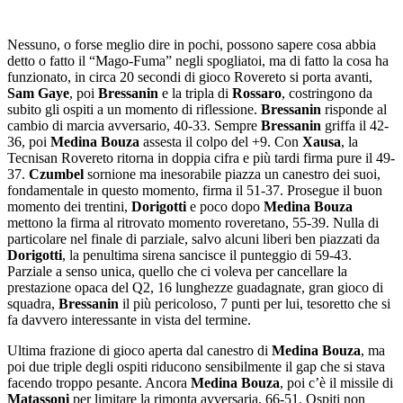
Nessuno, o forse meglio dire in pochi, possono sapere cosa abbia
detto o fatto il “Mago-Fuma” negli spogliatoi, ma di fatto la cosa ha
funzionato, in circa 20 secondi di gioco Rovereto si porta avanti,
Sam Gaye
, poi
Bressanin
e la tripla di
Rossaro
, costringono da
subito gli ospiti a un momento di riflessione.
Bressanin
risponde al
cambio di marcia avversario, 40-33. Sempre
Bressanin
griffa il 42-
36, poi
Medina Bouza
assesta il colpo del +9. Con
Xausa
, la
Tecnisan Rovereto ritorna in doppia cifra e più tardi firma pure il 49-
37.
Czumbel
sornione ma inesorabile piazza un canestro dei suoi,
fondamentale in questo momento, firma il 51-37. Prosegue il buon
momento dei trentini,
Dorigotti
e poco dopo
Medina Bouza
mettono la firma al ritrovato momento roveretano, 55-39. Nulla di
particolare nel finale di parziale, salvo alcuni liberi ben piazzati da
Dorigotti
, la penultima sirena sancisce il punteggio di 59-43.
Parziale a senso unica, quello che ci voleva per cancellare la
prestazione opaca del Q2, 16 lunghezze guadagnate, gran gioco di
squadra,
Bressanin
il più pericoloso, 7 punti per lui, tesoretto che si
fa davvero interessante in vista del termine.
Ultima frazione di gioco aperta dal canestro di
Medina Bouza
, ma
poi due triple degli ospiti riducono sensibilmente il gap che si stava
facendo troppo pesante. Ancora
Medina Bouza
, poi c’è il missile di
Matassoni
per limitare la rimonta avversaria, 66-51. Ospiti non