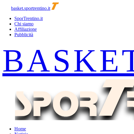
basket.sportrentino.it
SporTrentino.it
Chi siamo
Affiliazione
Pubblicità
Home