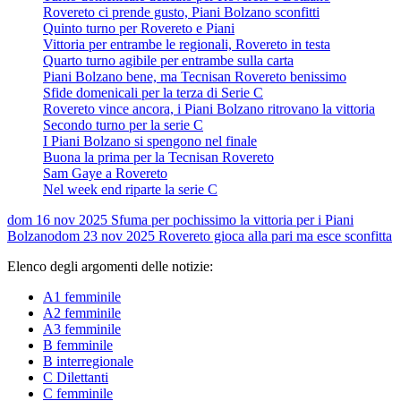
Rovereto ci prende gusto, Piani Bolzano sconfitti
Quinto turno per Rovereto e Piani
Vittoria per entrambe le regionali, Rovereto in testa
Quarto turno agibile per entrambe sulla carta
Piani Bolzano bene, ma Tecnisan Rovereto benissimo
Sfide domenicali per la terza di Serie C
Rovereto vince ancora, i Piani Bolzano ritrovano la vittoria
Secondo turno per la serie C
I Piani Bolzano si spengono nel finale
Buona la prima per la Tecnisan Rovereto
Sam Gaye a Rovereto
Nel week end riparte la serie C
dom 16 nov 2025
Sfuma per pochissimo la vittoria per i Piani
Bolzano
dom 23 nov 2025
Rovereto gioca alla pari ma esce sconfitta
Elenco degli argomenti delle notizie:
A1 femminile
A2 femminile
A3 femminile
B femminile
B interregionale
C Dilettanti
C femminile