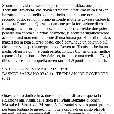
Scontro con vista sul secondo posto non in coabitazione per la
Tecnisan Rovereto
, che dovrà affrontare la pari classifica
Basket
Salzano
, chi vince nello scontro diretto, sicuramente occuperà il
secondo posto, se non il primo in condivisione se dovesse cadere la
capolista Roncaglia. Questa certamente per la formazione di coach
Fumagalli
sarà una partita si svolta, la vittoria vorrebbe dire poter
pensare alla caccia alla prima posizione, la sconfitta significherebbe
accontentarsi momentaneamente di una buona posizione di rincalzo,
magari per la lotta al terzo posto, che è comunque un obiettivo più
che interessante per la neopromossa Rovereto. Tecnisan che ha una
media offensiva di 77.9 punti partita, contro i 61.7 in difesa, miglior
reparto del campionato. Per Salzano, in attacco una media di 73.1, la
difesa invece simile a quella roveretana, 61.9 punti subiti a match.
SABATO, 22 NOVEMBRE 2025 18:30
BASKET SALZANO 03 (8-1) - TECNISAN JBR ROVERETO
(8-1)
Ottava contro dodicesima, due soli punti di distacco, questa la
situazione alla vigilia della sfida fra i
Piani Bolzano
di coach
Massai
e la
Vetorix
di
Mirano
. Ai bolzanini servono punti, proprio
per tener lontano le inseguitrici, tutte a caccia di un posto playoff,
per togliersi quanto prima dalla palude della parte bassa, che vuol