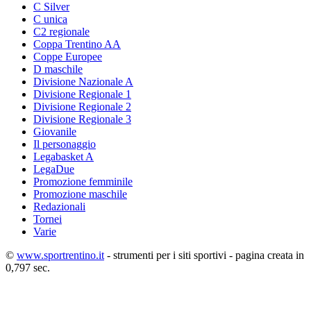
C Silver
C unica
C2 regionale
Coppa Trentino AA
Coppe Europee
D maschile
Divisione Nazionale A
Divisione Regionale 1
Divisione Regionale 2
Divisione Regionale 3
Giovanile
Il personaggio
Legabasket A
LegaDue
Promozione femminile
Promozione maschile
Redazionali
Tornei
Varie
©
www.sportrentino.it
- strumenti per i siti sportivi - pagina creata in
0,797 sec.