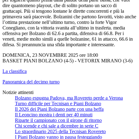
dire quantomeno playout, che di solito portano un sacco di
grattacapi. Più si tengono lontane le dirette concorrenti e più la
primavera sarà piacevole. Bolzanini che partono favoriti, visto anche
l’ottima prestazione nell’ultimo turno, contro la forte Vigor
Conegliano, con la vittoria svanita all’ultimo in trasferta. media
offensiva per Bolzano di 62.6 a partita, difensiva di 66.8. Per i
veneti, medie molto simili a quelle bolzanine, 61 in attacco, 66.6 in
difesa. Si preannuncia una sfida importante e interessante.
DOMENICA, 23 NOVEMBRE 2025 ore 18:00
BASKET PIANI BOLZANO (4-5) - VETORIX MIRANO (3-6)
La classifica
Panoramica del decimo turno
Notizie attinenti
Bolzano espugna Padova, ma Rovereto perde a Verona
Turno difficile per Tecnisan e Piani Bolzano
Il 2026 dei Piani Bolzano parte con una beffa
Il Leoncino mostra i denti per 40 minuti
Riparte il campionato con il girone di ritorno
Chi scende e chi sale a dicembre in serie C
Lo straordinario 2025 della Tecnisan Rovereto
I Piani Bolzano vanno in pausa festeggiando