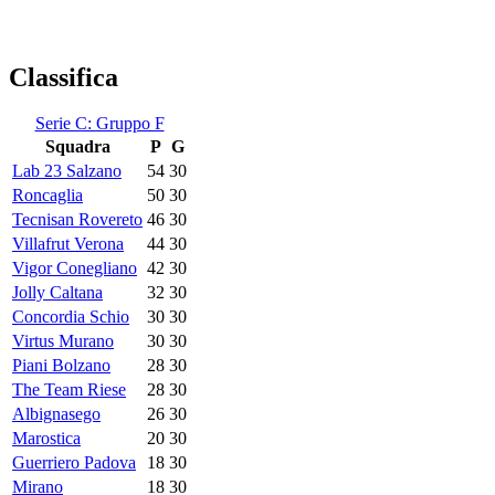
Classifica
Serie C: Gruppo F
Squadra
P
G
Lab 23 Salzano
54
30
Roncaglia
50
30
Tecnisan Rovereto
46
30
Villafrut Verona
44
30
Vigor Conegliano
42
30
Jolly Caltana
32
30
Concordia Schio
30
30
Virtus Murano
30
30
Piani Bolzano
28
30
The Team Riese
28
30
Albignasego
26
30
Marostica
20
30
Guerriero Padova
18
30
Mirano
18
30