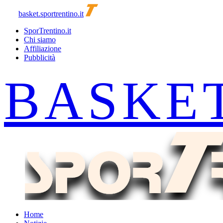
basket.sportrentino.it
SporTrentino.it
Chi siamo
Affiliazione
Pubblicità
Home