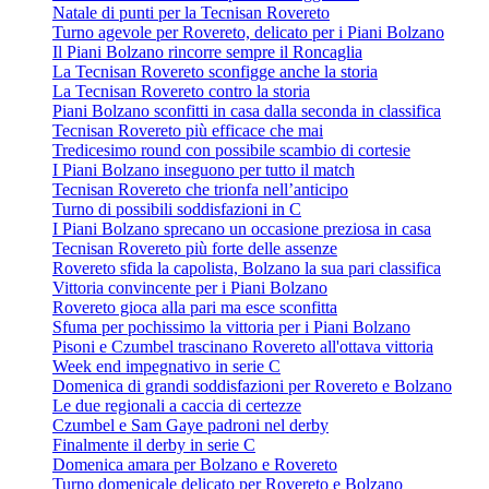
Natale di punti per la Tecnisan Rovereto
Turno agevole per Rovereto, delicato per i Piani Bolzano
Il Piani Bolzano rincorre sempre il Roncaglia
La Tecnisan Rovereto sconfigge anche la storia
La Tecnisan Rovereto contro la storia
Piani Bolzano sconfitti in casa dalla seconda in classifica
Tecnisan Rovereto più efficace che mai
Tredicesimo round con possibile scambio di cortesie
I Piani Bolzano inseguono per tutto il match
Tecnisan Rovereto che trionfa nell’anticipo
Turno di possibili soddisfazioni in C
I Piani Bolzano sprecano un occasione preziosa in casa
Tecnisan Rovereto più forte delle assenze
Rovereto sfida la capolista, Bolzano la sua pari classifica
Vittoria convincente per i Piani Bolzano
Rovereto gioca alla pari ma esce sconfitta
Sfuma per pochissimo la vittoria per i Piani Bolzano
Pisoni e Czumbel trascinano Rovereto all'ottava vittoria
Week end impegnativo in serie C
Domenica di grandi soddisfazioni per Rovereto e Bolzano
Le due regionali a caccia di certezze
Czumbel e Sam Gaye padroni nel derby
Finalmente il derby in serie C
Domenica amara per Bolzano e Rovereto
Turno domenicale delicato per Rovereto e Bolzano