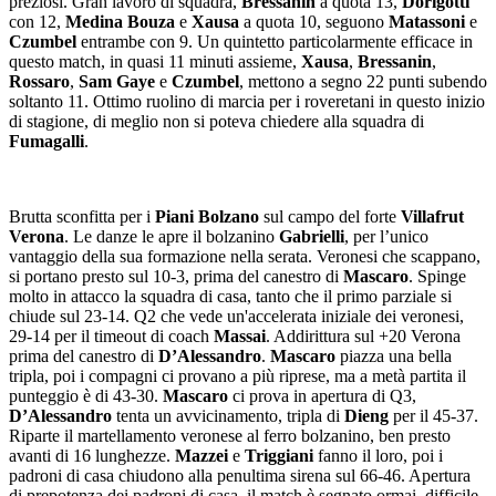
preziosi. Gran lavoro di squadra,
Bressanin
a quota 13,
Dorigotti
con 12,
Medina Bouza
e
Xausa
a quota 10, seguono
Matassoni
e
Czumbel
entrambe con 9. Un quintetto particolarmente efficace in
questo match, in quasi 11 minuti assieme,
Xausa
,
Bressanin
,
Rossaro
,
Sam Gaye
e
Czumbel
, mettono a segno 22 punti subendo
soltanto 11. Ottimo ruolino di marcia per i roveretani in questo inizio
di stagione, di meglio non si poteva chiedere alla squadra di
Fumagalli
.
Brutta sconfitta per i
Piani Bolzano
sul campo del forte
Villafrut
Verona
. Le danze le apre il bolzanino
Gabrielli
, per l’unico
vantaggio della sua formazione nella serata. Veronesi che scappano,
si portano presto sul 10-3, prima del canestro di
Mascaro
. Spinge
molto in attacco la squadra di casa, tanto che il primo parziale si
chiude sul 23-14. Q2 che vede un'accelerata iniziale dei veronesi,
29-14 per il timeout di coach
Massai
. Addirittura sul +20 Verona
prima del canestro di
D’Alessandro
.
Mascaro
piazza una bella
tripla, poi i compagni ci provano a più riprese, ma a metà partita il
punteggio è di 43-30.
Mascaro
ci prova in apertura di Q3,
D’Alessandro
tenta un avvicinamento, tripla di
Dieng
per il 45-37.
Riparte il martellamento veronese al ferro bolzanino, ben presto
avanti di 16 lunghezze.
Mazzei
e
Triggiani
fanno il loro, poi i
padroni di casa chiudono alla penultima sirena sul 66-46. Apertura
di prepotenza dei padroni di casa, il match è segnato ormai, difficile