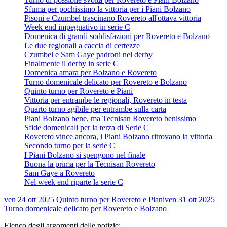
Sfuma per pochissimo la vittoria per i Piani Bolzano
Pisoni e Czumbel trascinano Rovereto all'ottava vittoria
Week end impegnativo in serie C
Domenica di grandi soddisfazioni per Rovereto e Bolzano
Le due regionali a caccia di certezze
Czumbel e Sam Gaye padroni nel derby
Finalmente il derby in serie C
Domenica amara per Bolzano e Rovereto
Turno domenicale delicato per Rovereto e Bolzano
Quinto turno per Rovereto e Piani
Vittoria per entrambe le regionali, Rovereto in testa
Quarto turno agibile per entrambe sulla carta
Piani Bolzano bene, ma Tecnisan Rovereto benissimo
Sfide domenicali per la terza di Serie C
Rovereto vince ancora, i Piani Bolzano ritrovano la vittoria
Secondo turno per la serie C
I Piani Bolzano si spengono nel finale
Buona la prima per la Tecnisan Rovereto
Sam Gaye a Rovereto
Nel week end riparte la serie C
ven 24 ott 2025
Quinto turno per Rovereto e Piani
ven 31 ott 2025
Turno domenicale delicato per Rovereto e Bolzano
Elenco degli argomenti delle notizie: