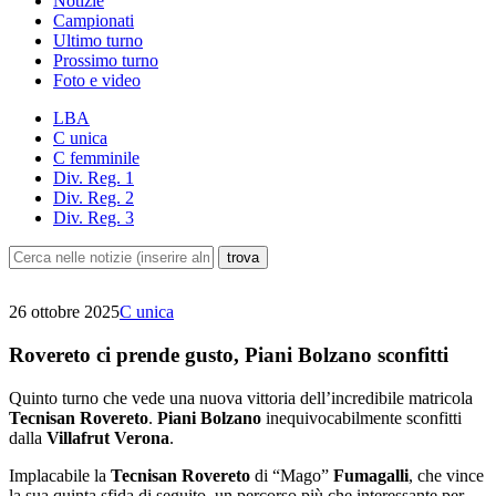
Notizie
Campionati
Ultimo turno
Prossimo turno
Foto e video
LBA
C unica
C femminile
Div. Reg. 1
Div. Reg. 2
Div. Reg. 3
26 ottobre 2025
C unica
Rovereto ci prende gusto, Piani Bolzano sconfitti
Quinto turno che vede una nuova vittoria dell’incredibile matricola
Tecnisan Rovereto
.
Piani Bolzano
inequivocabilmente sconfitti
dalla
Villafrut Verona
.
Implacabile la
Tecnisan Rovereto
di “Mago”
Fumagalli
, che vince
la sua quinta sfida di seguito, un percorso più che interessante per