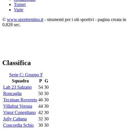
Tornei
Varie
©
www.sportrentino.it
- strumenti per i siti sportivi - pagina creata in
0,828 sec.
Classifica
Serie C: Gruppo F
Squadra
P
G
Lab 23 Salzano
54
30
Roncaglia
50
30
Tecnisan Rovereto
46
30
Villafrut Verona
44
30
Vigor Conegliano
42
30
Jolly Caltana
32
30
Concordia Schio
30
30