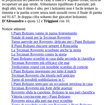
recuperare un gap simile. Abbastanza equilibrato il parziale, più
degli altri, ma il ritmo è alto, per i bolzanini non è facile tentare la
rimonta e la partita scorre senza tanti sussulti verso il finale di partita
sul 91-67. In doppia cifra soltanto due giocatori bolzanini,
D’Alessandro
a quota 12 e
Triggiani
con 10.
Notizie attinenti
I Piani Bolzano vanno in pausa festeggiando
Natale di punti per la Tecnisan Rovereto
Turno agevole per Rovereto, delicato per i Piani Bolzano
Il Piani Bolzano rincorre sempre il Roncaglia
La Tecnisan Rovereto sconfigge anche la storia
La Tecnisan Rovereto contro la storia
Piani Bolzano sconfitti in casa dalla seconda in classifica
Tecnisan Rovereto più efficace che mai
Tredicesimo round con possibile scambio di cortesie
I Piani Bolzano inseguono per tutto il match
Tecnisan Rovereto che trionfa nell’anticipo
Turno di possibili soddisfazioni in C
I Piani Bolzano sprecano un occasione preziosa in casa
Tecnisan Rovereto più forte delle assenze
Rovereto sfida la capolista, Bolzano la sua pari classifica
Vittoria convincente per i Piani Bolzano
Rovereto gioca alla pari ma esce sconfitta
Turno di possibile svolta per Rovereto e Piani Bolzano