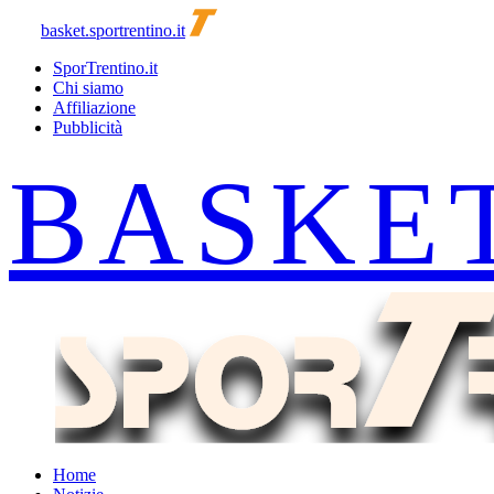
basket.sportrentino.it
SporTrentino.it
Chi siamo
Affiliazione
Pubblicità
Home