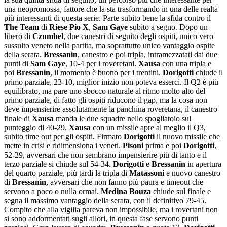
una neopromossa, fattore che la sta trasformando in una delle realtà
più interessanti di questa serie. Parte subito bene la sfida contro il
The Team
di
Riese Pio X
,
Sam Gaye
subito a segno. Dopo un
libero di
Czumbel
, due canestri di seguito degli ospiti, unico vero
sussulto veneto nella partita, ma soprattutto unico vantaggio ospite
della serata.
Bressanin
, canestro e poi tripla, intramezzatati dai due
punti di
Sam Gaye
, 10-4 per i roveretani.
Xausa
con una tripla e
poi
Bressanin
, il momento è buono per i trentini.
Dorigotti
chiude il
primo parziale, 23-10, miglior inizio non poteva esserci. Il Q2 è più
equilibrato, ma pare uno sbocco naturale al ritmo molto alto del
primo parziale, di fatto gli ospiti riducono il gap, ma la cosa non
deve impensierire assolutamente la panchina roveretana, il canestro
finale di
Xausa
manda le due squadre nello spogliatoio sul
punteggio di 40-29.
Xausa
con un missile apre al meglio il Q3,
subito time out per gli ospiti. Firmato
Dorigotti
il nuovo missile che
mette in crisi e ridimensiona i veneti.
Pisoni
prima e poi
Dorigotti
,
52-29, avversari che non sembrano impensierire più di tanto e il
terzo parziale si chiude sul 54-34.
Dorigotti
e
Bressanin
in apertura
del quarto parziale, più tardi la tripla di
Matassoni
e nuovo canestro
di
Bressanin
, avversari che non fanno più paura e timeout che
servono a poco o nulla ormai.
Medina Bouza
chiude sul finale e
segna il massimo vantaggio della serata, con il definitivo 79-45.
Compito che alla vigilia pareva non impossibile, ma i rovertani non
si sono addormentati sugli allori, in questa fase servono punti