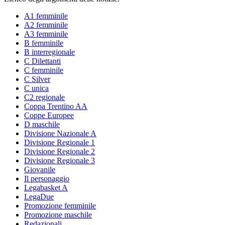
A1 femminile
A2 femminile
A3 femminile
B femminile
B interregionale
C Dilettanti
C femminile
C Silver
C unica
C2 regionale
Coppa Trentino AA
Coppe Europee
D maschile
Divisione Nazionale A
Divisione Regionale 1
Divisione Regionale 2
Divisione Regionale 3
Giovanile
Il personaggio
Legabasket A
LegaDue
Promozione femminile
Promozione maschile
Redazionali