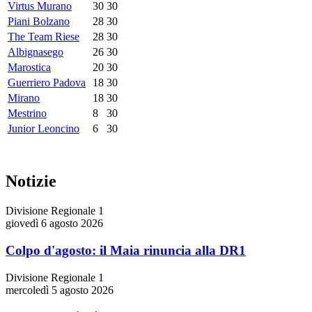
Virtus Murano
30
30
Piani Bolzano
28
30
The Team Riese
28
30
Albignasego
26
30
Marostica
20
30
Guerriero Padova
18
30
Mirano
18
30
Mestrino
8
30
Junior Leoncino
6
30
Notizie
Divisione Regionale 1
giovedì 6 agosto 2026
Colpo d'agosto: il Maia rinuncia alla DR1
Divisione Regionale 1
mercoledì 5 agosto 2026