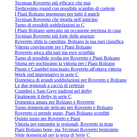
Tecnisan Rovereto più efficace che mai
Tredicesimo round con possibile scambio di cortesie
I Piani Bolzano inseguono per tutto il match
Tecnisan Rovereto che trionfa nell’anticipo
Turno di possibili soddisfazioni in C
I Piani Bolzano sprecano un occasione preziosa in casa
Tecnisan Rovereto più forte delle assenze
Rovereto sfida la capolista, Bolzano la sua pari classifica
Vittoria convincente per i Piani Bolzano
Rovereto gioca alla pari ma esce sconfitta
Turno di possibile svolta per Rovereto e Piani Bolzano
Sfuma per pochissimo la vittoria per i Piani Bolzano
Pisoni e Czumbel trascinano Rovereto all'ottava vittoria
Week end impegnativo in serie C
Domenica di grandi soddisfazioni per Rovereto e Bolzano
Le due regionali a caccia di certezze
Czumbel e Sam Gaye padroni nel derby
Finalmente il derby in serie C
Domenica amara per Bolzano e Rovereto
Turno domenicale delicato per Rovereto e Bolzano
Rovereto ci prende gusto, Piani Bolzano sconfitti
Quinto turno per Rovereto e Piani
Vittoria per entrambe le regionali, Rovereto in testa
Piani Bolzano bene, ma Tecnisan Rovereto benissimo
Sfide domenicali per la terza di Serie C