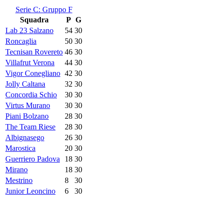
Serie C: Gruppo F
Squadra
P
G
Lab 23 Salzano
54
30
Roncaglia
50
30
Tecnisan Rovereto
46
30
Villafrut Verona
44
30
Vigor Conegliano
42
30
Jolly Caltana
32
30
Concordia Schio
30
30
Virtus Murano
30
30
Piani Bolzano
28
30
The Team Riese
28
30
Albignasego
26
30
Marostica
20
30
Guerriero Padova
18
30
Mirano
18
30
Mestrino
8
30
Junior Leoncino
6
30