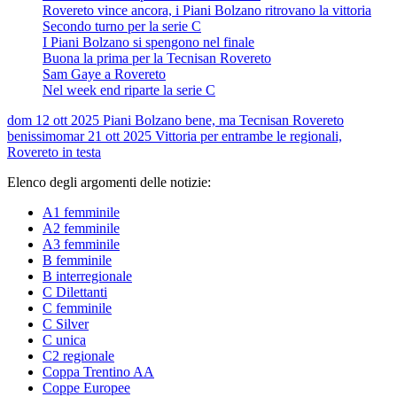
Rovereto vince ancora, i Piani Bolzano ritrovano la vittoria
Secondo turno per la serie C
I Piani Bolzano si spengono nel finale
Buona la prima per la Tecnisan Rovereto
Sam Gaye a Rovereto
Nel week end riparte la serie C
dom 12 ott 2025
Piani Bolzano bene, ma Tecnisan Rovereto
benissimo
mar 21 ott 2025
Vittoria per entrambe le regionali,
Rovereto in testa
Elenco degli argomenti delle notizie:
A1 femminile
A2 femminile
A3 femminile
B femminile
B interregionale
C Dilettanti
C femminile
C Silver
C unica
C2 regionale
Coppa Trentino AA
Coppe Europee