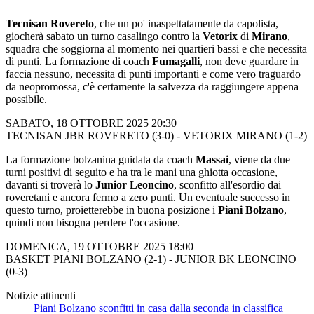
Tecnisan Rovereto
, che un po' inaspettatamente da capolista,
giocherà sabato un turno casalingo contro la
Vetorix
di
Mirano
,
squadra che soggiorna al momento nei quartieri bassi e che necessita
di punti. La formazione di coach
Fumagalli
, non deve guardare in
faccia nessuno, necessita di punti importanti e come vero traguardo
da neopromossa, c'è certamente la salvezza da raggiungere appena
possibile.
SABATO, 18 OTTOBRE 2025 20:30
TECNISAN JBR ROVERETO (3-0) - VETORIX MIRANO (1-2)
La formazione bolzanina guidata da coach
Massai
, viene da due
turni positivi di seguito e ha tra le mani una ghiotta occasione,
davanti si troverà lo
Junior Leoncino
, sconfitto all'esordio dai
roveretani e ancora fermo a zero punti. Un eventuale successo in
questo turno, proietterebbe in buona posizione i
Piani Bolzano
,
quindi non bisogna perdere l'occasione.
DOMENICA, 19 OTTOBRE 2025 18:00
BASKET PIANI BOLZANO (2-1) - JUNIOR BK LEONCINO
(0-3)
Notizie attinenti
Piani Bolzano sconfitti in casa dalla seconda in classifica