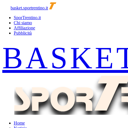
basket.sportrentino.it
SporTrentino.it
Chi siamo
Affiliazione
Pubblicità
Home