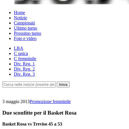
Home
Notizie
Campionati
Ultimo turno
Prossimo turno
Foto e video
LBA
C unica
C femminile
Div. Reg. 1
Div. Reg. 2
Div. Reg. 3
3 maggio 2013
Promozione femminile
Due sconfitte per il Basket Rosa
Basket Rosa vs Treviso 45 a 53