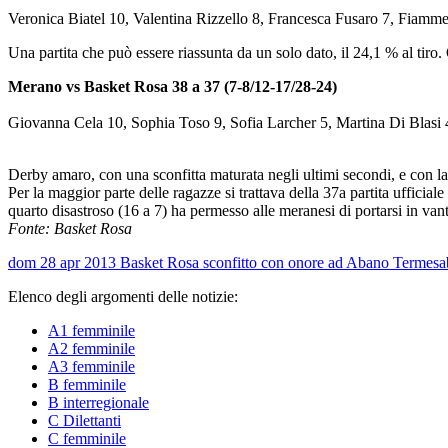
Veronica Biatel 10, Valentina Rizzello 8, Francesca Fusaro 7, Fiamme
Una partita che può essere riassunta da un solo dato, il 24,1 % al tiro.
Merano vs Basket Rosa 38 a 37 (7-8/12-17/28-24)
Giovanna Cela 10, Sophia Toso 9, Sofia Larcher 5, Martina Di Blasi 4
Derby amaro, con una sconfitta maturata negli ultimi secondi, e con la
Per la maggior parte delle ragazze si trattava della 37a partita ufficia
quarto disastroso (16 a 7) ha permesso alle meranesi di portarsi in van
Fonte: Basket Rosa
dom 28 apr 2013
Basket Rosa sconfitto con onore ad Abano Terme
sa
Elenco degli argomenti delle notizie:
A1 femminile
A2 femminile
A3 femminile
B femminile
B interregionale
C Dilettanti
C femminile