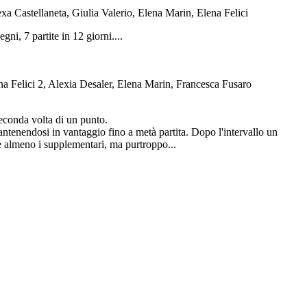
a Castellaneta, Giulia Valerio, Elena Marin, Elena Felici
ni, 7 partite in 12 giorni....
na Felici 2, Alexia Desaler, Elena Marin, Francesca Fusaro
seconda volta di un punto.
mantenendosi in vantaggio fino a metà partita. Dopo l'intervallo un
re almeno i supplementari, ma purtroppo...