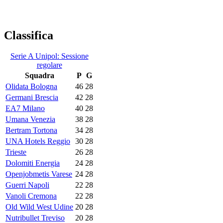
Classifica
Serie A Unipol: Sessione
regolare
Squadra
P
G
Olidata Bologna
46
28
Germani Brescia
42
28
EA7 Milano
40
28
Umana Venezia
38
28
Bertram Tortona
34
28
UNA Hotels Reggio
30
28
Trieste
26
28
Dolomiti Energia
24
28
Openjobmetis Varese
24
28
Guerri Napoli
22
28
Vanoli Cremona
22
28
Old Wild West Udine
20
28
Nutribullet Treviso
20
28