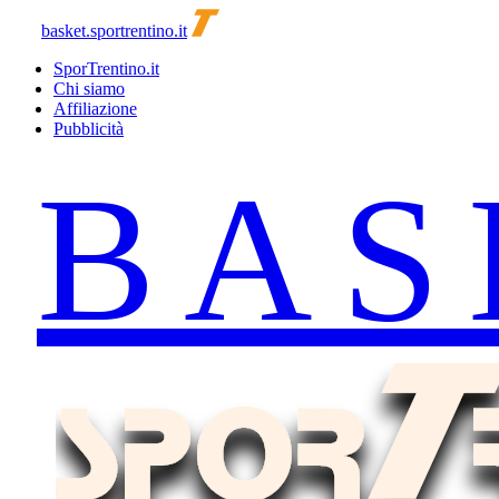
basket.sportrentino.it
SporTrentino.it
Chi siamo
Affiliazione
Pubblicità