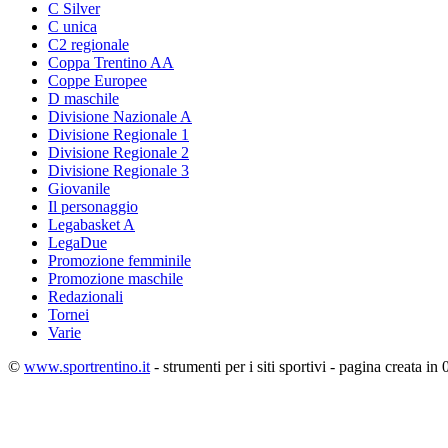
C Silver
C unica
C2 regionale
Coppa Trentino AA
Coppe Europee
D maschile
Divisione Nazionale A
Divisione Regionale 1
Divisione Regionale 2
Divisione Regionale 3
Giovanile
Il personaggio
Legabasket A
LegaDue
Promozione femminile
Promozione maschile
Redazionali
Tornei
Varie
©
www.sportrentino.it
- strumenti per i siti sportivi - pagina creata in 