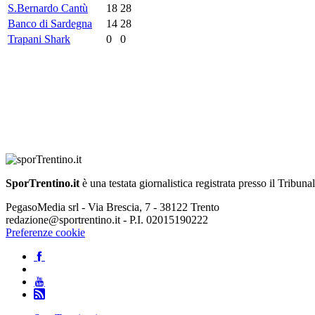
S.Bernardo Cantù
18
28
Banco di Sardegna
14
28
Trapani Shark
0
0
SporTrentino.it
è una testata giornalistica registrata presso il Tribuna
PegasoMedia srl - Via Brescia, 7 - 38122 Trento
redazione@sportrentino.it - P.I. 02015190222
Preferenze cookie