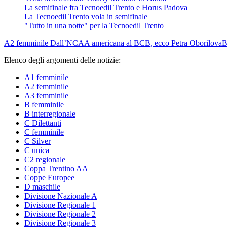
La semifinale fra Tecnoedil Trento e Horus Padova
La Tecnoedil Trento vola in semifinale
"Tutto in una notte" per la Tecnoedil Trento
A2 femminile
Dall’NCAA americana al BCB, ecco Petra Oborilova
B
Elenco degli argomenti delle notizie:
A1 femminile
A2 femminile
A3 femminile
B femminile
B interregionale
C Dilettanti
C femminile
C Silver
C unica
C2 regionale
Coppa Trentino AA
Coppe Europee
D maschile
Divisione Nazionale A
Divisione Regionale 1
Divisione Regionale 2
Divisione Regionale 3