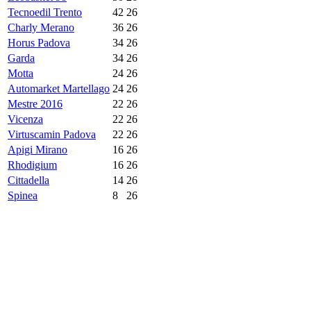
Tecnoedil Trento
42
26
Charly Merano
36
26
Horus Padova
34
26
Garda
34
26
Motta
24
26
Automarket Martellago
24
26
Mestre 2016
22
26
Vicenza
22
26
Virtuscamin Padova
22
26
Apigi Mirano
16
26
Rhodigium
16
26
Cittadella
14
26
Spinea
8
26