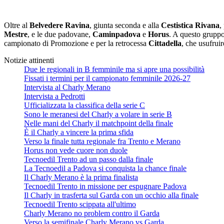
Oltre al
Belvedere Ravina
, giunta seconda e alla
Cestistica Rivana
,
Mestre
, e le due padovane,
Caminpadova
e
Horus
. A questo gruppo
campionato di Promozione e per la retrocessa
Cittadella
, che usufrui
Notizie attinenti
Due le regionali in B femminile ma si apre una possibilità
Fissati i termini per il campionato femminile 2026-27
Intervista al Charly Merano
Intervista a Pedrotti
Ufficializzata la classifica della serie C
Sono le meranesi del Charly a volare in serie B
Nelle mani del Charly il matchpoint della finale
È il Charly a vincere la prima sfida
Verso la finale tutta regionale fra Trento e Merano
Horus non vede cuore non duole
Tecnoedil Trento ad un passo dalla finale
La Tecnoedil a Padova si conquista la chance finale
Il Charly Merano è la prima finalista
Tecnoedil Trento in missione per espugnare Padova
Il Charly in trasferta sul Garda con un occhio alla finale
Tecnoedil Trento scippata all'ultimo
Charly Merano no problem contro il Garda
Verso la semifinale Charly Merano vs Garda