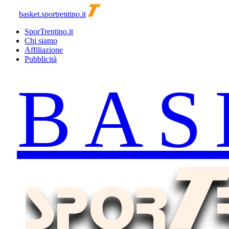
basket.sportrentino.it
SporTrentino.it
Chi siamo
Affiliazione
Pubblicità