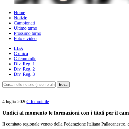
Home
Notizie
Campionati
Ultimo turno
Prossimo turno
Foto e video
LBA
C unica
C femminile
Div. Reg. 1
Div. Reg. 2
Div. Reg. 3
4 luglio 2026
C femminile
Undici al momento le formazioni con i titoli per il ca
Il comitato regionale veneto della Federazione Italiana Pallacanestro,