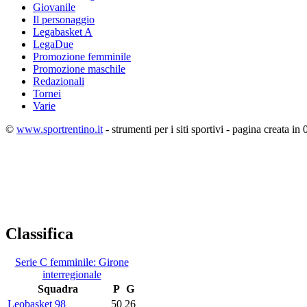
Giovanile
Il personaggio
Legabasket A
LegaDue
Promozione femminile
Promozione maschile
Redazionali
Tornei
Varie
©
www.sportrentino.it
- strumenti per i siti sportivi - pagina creata in 
Classifica
Serie C femminile: Girone
interregionale
Squadra
P
G
Leobasket 98
50
26