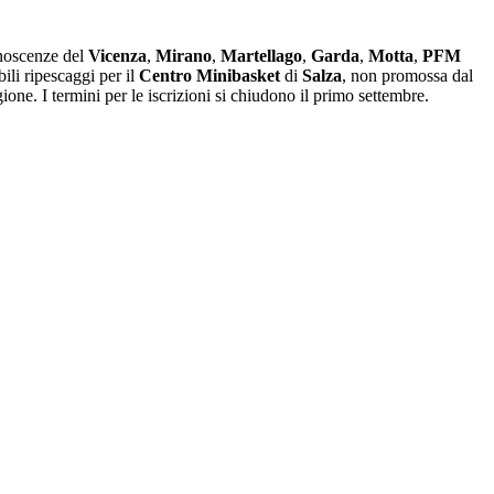
onoscenze del
Vicenza
,
Mirano
,
Martellago
,
Garda
,
Motta
,
PFM
bili ripescaggi per il
Centro Minibasket
di
Salza
, non promossa dal
one. I termini per le iscrizioni si chiudono il primo settembre.