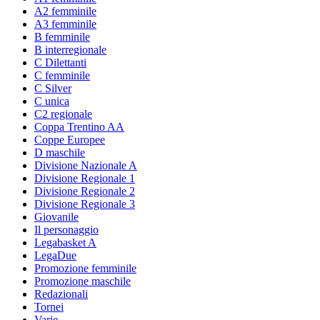
A2 femminile
A3 femminile
B femminile
B interregionale
C Dilettanti
C femminile
C Silver
C unica
C2 regionale
Coppa Trentino AA
Coppe Europee
D maschile
Divisione Nazionale A
Divisione Regionale 1
Divisione Regionale 2
Divisione Regionale 3
Giovanile
Il personaggio
Legabasket A
LegaDue
Promozione femminile
Promozione maschile
Redazionali
Tornei
Varie