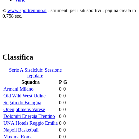
©
www.sportrentino.it
- strumenti per i siti sportivi - pagina creata in
0,758 sec.
Classifica
Serie A Sisalclub: Sessione
regolare
Squadra
P
G
Armani Milano
0
0
Old Wild West Udine
0
0
Segafredo Bologna
0
0
Openjobmetis Varese
0
0
Dolomiti Energia Trentino
0
0
UNA Hotels Reggio Emilia
0
0
Napoli Basketball
0
0
Maxima Roma
0
0