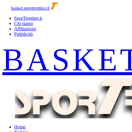
basket.sportrentino.it
SporTrentino.it
Chi siamo
Affiliazione
Pubblicità
Home