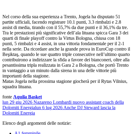
Nel corso della sua esperienza a Trento, Jogela ha disputato 51
partite ufficiali, facendo registrare 10.1 punti, 3.3 rimbalzi e 2.8
assist di media, tirando con il 55,7% da due punti e il 36,1% da tre.
Tra le prestazioni più significative dell’ala lituana spicca Gara 3 dei
quarti di finale playoff contro la Virtus Bologna, chiusa con 18
punti, 5 rimbalzi e 4 assist, in una vittoria fondamentale per il 2-1
nella serie. Da ricordare anche la grande prova in EuroCup contro il
Beşiktaş, quando le sue quattro triple consecutive nell’ultimo quarto
contribuirono a indirizzare la sfida a favore dei bianconeri, oltre alla
pesantissima tripla realizzata in Gara 2 a Bologna, che portò Trento
in vantaggio a un minuto dalla sirena in una delle vittorie più
importanti della stagione.
Matas Jogela nella prossima stagione giocherà per il Rytas Vilnius,
squadra lituana.
fonte
Aquila Basket
lun 29 giu 2026
Nazareno Lombardi nuovo assistant coach della
Dolomiti Energia
lun 6 lug 2026
Anche DJ Steward lascia la
Dolomiti Energia
Elenco degli argomenti delle notizie:
A1 femminile