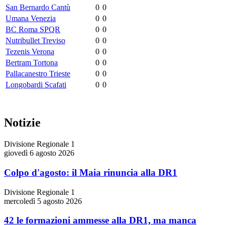
San Bernardo Cantù
0
0
Umana Venezia
0
0
BC Roma SPQR
0
0
Nutribullet Treviso
0
0
Tezenis Verona
0
0
Bertram Tortona
0
0
Pallacanestro Trieste
0
0
Longobardi Scafati
0
0
Notizie
Divisione Regionale 1
giovedì 6 agosto 2026
Colpo d'agosto: il Maia rinuncia alla DR1
Divisione Regionale 1
mercoledì 5 agosto 2026
42 le formazioni ammesse alla DR1, ma manca