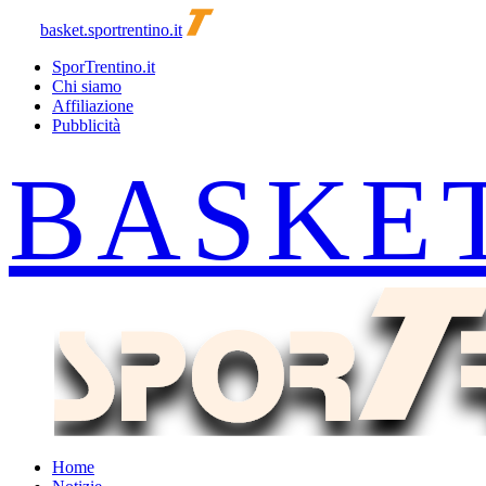
basket.sportrentino.it
SporTrentino.it
Chi siamo
Affiliazione
Pubblicità
Home