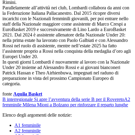
Rimini.
Parallelamente all’attività nei club, Lombardi collabora da anni con
la Federazione Italiana Pallacanestro. Dal 2015 ricopre diversi
incarichi con le Nazionali femminili giovanili, per poi entrare nello
staff della Nazionale maggiore come assistente di Marco Crespi a
EuroBasket 2019 e successivamente di Lino Lardo a EuroBasket
2021. Dal 2024 è assistente allenatore della Nazionale Under 20:
nella prima estate ha lavorato con Paolo Galbiati e con Alessandro
Rossi nel ruolo di assistente, mentre nell’estate 2025 ha fatto
l’assistente proprio a Rossi nella conquista della medaglia d’oro agli
Europei Under 20.
In questi giorni Lombardi è nuovamente al lavoro con la Nazionale
Under 20 insieme ad Alessandro Rossi e ai giovani bianconeri
Patrick Hassan e Theo Airhienbuwa, impegnati nel raduno di
preparazione in vista del prossimo Campionato Europeo di
categoria.
fonte
Aquila Basket
B interregionale
Si apre l’avventura della serie B per il Rovereto
A2
femminile
Milena Mioni a Bolzano per rinforzare il reparto lunghe
Elenco degli argomenti delle notizie:
A1 femminile
A2 femminile