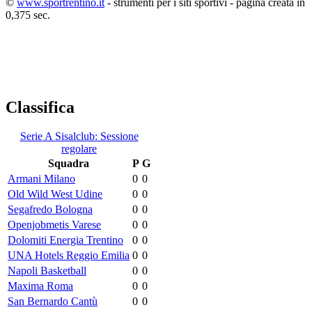
©
www.sportrentino.it
- strumenti per i siti sportivi - pagina creata in
0,375 sec.
Classifica
Serie A Sisalclub: Sessione
regolare
Squadra
P
G
Armani Milano
0
0
Old Wild West Udine
0
0
Segafredo Bologna
0
0
Openjobmetis Varese
0
0
Dolomiti Energia Trentino
0
0
UNA Hotels Reggio Emilia
0
0
Napoli Basketball
0
0
Maxima Roma
0
0
San Bernardo Cantù
0
0