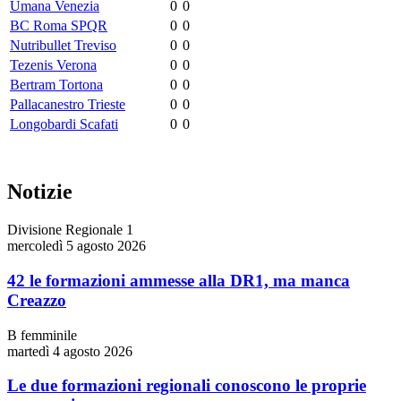
Umana Venezia
0
0
BC Roma SPQR
0
0
Nutribullet Treviso
0
0
Tezenis Verona
0
0
Bertram Tortona
0
0
Pallacanestro Trieste
0
0
Longobardi Scafati
0
0
Notizie
Divisione Regionale 1
mercoledì 5 agosto 2026
42 le formazioni ammesse alla DR1, ma manca
Creazzo
B femminile
martedì 4 agosto 2026
Le due formazioni regionali conoscono le proprie