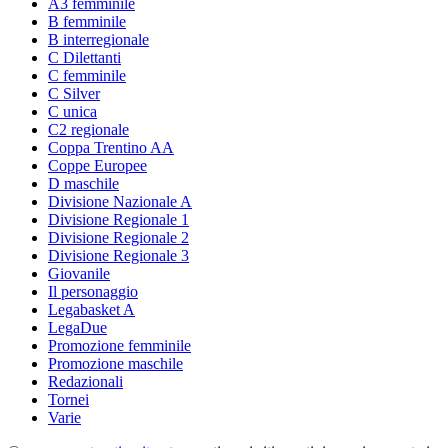
A3 femminile
B femminile
B interregionale
C Dilettanti
C femminile
C Silver
C unica
C2 regionale
Coppa Trentino AA
Coppe Europee
D maschile
Divisione Nazionale A
Divisione Regionale 1
Divisione Regionale 2
Divisione Regionale 3
Giovanile
Il personaggio
Legabasket A
LegaDue
Promozione femminile
Promozione maschile
Redazionali
Tornei
Varie