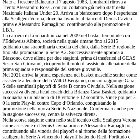
Nato a Trescore Balneario il 7 agosto 1983, Lombardi ritrova a
Trento Alessandro Rossi, con cui collabora già nello staff della
Nazionale Italiana Under 20. Arriva in bianconero dopo l’esperienza
alla Scaligera Verona, dove ha lavorato al fianco di Demis Cavina
prima e Alessandro Ramagli poi contribuendo alla promozione in
LBA.
La carriera di Lombardi inizia nel 2009 nel basket femminile con
l’Edelweiss Albino, società nella quale rimane fino al 2015
guidando una straordinaria crescita del club, dalla Serie B regionale
fino alla promozione in Serie A2. Successivamente approda a
Biassono, dove allena per due stagioni, prima di trasferirsi al GEAS
Sesto San Giovanni, ricoprendo il ruolo di assistente allenatore della
prima squadra e responsabile del settore giovanile.
Nel 2021 arriva la prima esperienza nel basket maschile senior come
assistente allenatore della WithU Bergamo, con cui raggiunge Gara
5 delle semifinali playoff di Serie B contro Cividale. Nella stagione
successiva diventa head coach della Brianza Casa Basket, guidando
la squadra a un bilancio di 18 vittorie e 12 sconfitte. Vince poi per 3-
0 la serie Play-In contro Capo d’Orlando, conquistando la
promozione nella nuova Serie B Nazionale. Confermato anche per
la stagione successiva, centra la salvezza diretta.
Nella scorsa stagione entra nello staff tecnico della Scaligera Verona
come assistente di Demis Cavina prima e Alessandro Ramagli poi,
contribuendo alla vittoria dei playoff e al ritorno della formazione
scaligera in Serie A vincendo i playoff battendo Rieti, Fortitudo e