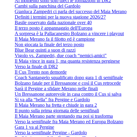
Al momento sono solo dieci le formazioni in DR2
Cambi sulla panchina del Gardolo
Gianluca Zampedri ci parla del successo del Maia Merano
Definiti i termini per la nuova stagione 2026/27
Basile osservato dalla nazionale over 40
Il terzo posto è appannaggio dell'Europa
A sorpresa è la Pallacanestro Bolzano a vincere i playout
Il Maia Merano fa il filotto ed è campione
Non giocata la finale del terzo posto
Blue Bear quinti a suon di razzi
Vigolo vs. Zampedri, due coach “nemici-amici"
Il Maia vince in gara 1, ma quanta resistenza perginese
Verso la finale di DR2
Il Cus Trento non demorde
Coach Santangelo squalificato dopo gara 1 di semifinale
Bolzano fatale per il Bressanone e così il Cus retrocede
Sarà il Pergine a sfidare Merano nelle finali
Un Bressanone autorevole in casa contro il Cus si salva
Si va alla “bella” fra Pergine e Gardolo
Il Maia Merano ha fretta e chiude in gara 2
Il punto sulla prima giornata delle semifinali
Il Maia Merano parte stentando ma poi si trasforma
Verso la semifinale fra Maia Merano ed Europa Bolzano
Gara 1 va al Pergine
Verso la semifinale Pergine - Gardolo