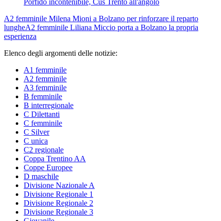
Porfido incontenibile, Cus Trento all'angolo
A2 femminile
Milena Mioni a Bolzano per rinforzare il reparto
lunghe
A2 femminile
Liliana Miccio porta a Bolzano la propria
esperienza
Elenco degli argomenti delle notizie:
A1 femminile
A2 femminile
A3 femminile
B femminile
B interregionale
C Dilettanti
C femminile
C Silver
C unica
C2 regionale
Coppa Trentino AA
Coppe Europee
D maschile
Divisione Nazionale A
Divisione Regionale 1
Divisione Regionale 2
Divisione Regionale 3
Giovanile