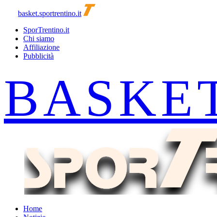
basket.sportrentino.it
SporTrentino.it
Chi siamo
Affiliazione
Pubblicità
Home