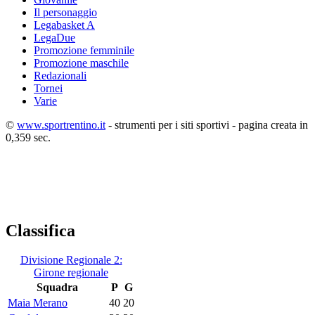
Il personaggio
Legabasket A
LegaDue
Promozione femminile
Promozione maschile
Redazionali
Tornei
Varie
©
www.sportrentino.it
- strumenti per i siti sportivi - pagina creata in
0,359 sec.
Classifica
Divisione Regionale 2:
Girone regionale
Squadra
P
G
Maia Merano
40
20