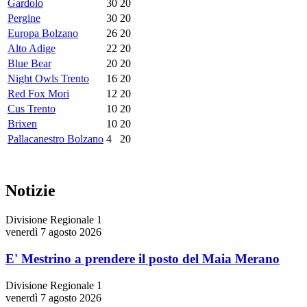
Gardolo
30
20
Pergine
30
20
Europa Bolzano
26
20
Alto Adige
22
20
Blue Bear
20
20
Night Owls Trento
16
20
Red Fox Mori
12
20
Cus Trento
10
20
Brixen
10
20
Pallacanestro Bolzano
4
20
Notizie
Divisione Regionale 1
venerdì 7 agosto 2026
E' Mestrino a prendere il posto del Maia Merano
Divisione Regionale 1
venerdì 7 agosto 2026