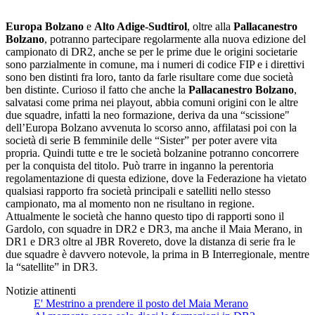
Europa Bolzano
e
Alto Adige-Sudtirol
, oltre alla
Pallacanestro
Bolzano
, potranno partecipare regolarmente alla nuova edizione del
campionato di DR2, anche se per le prime due le origini societarie
sono parzialmente in comune, ma i numeri di codice FIP e i direttivi
sono ben distinti fra loro, tanto da farle risultare come due società
ben distinte. Curioso il fatto che anche la
Pallacanestro Bolzano
,
salvatasi come prima nei playout, abbia comuni origini con le altre
due squadre, infatti la neo formazione, deriva da una “scissione"
dell’Europa Bolzano avvenuta lo scorso anno, affilatasi poi con la
società di serie B femminile delle “Sister” per poter avere vita
propria. Quindi tutte e tre le società bolzanine potranno concorrere
per la conquista del titolo. Può trarre in inganno la perentoria
regolamentazione di questa edizione, dove la Federazione ha vietato
qualsiasi rapporto fra società principali e satelliti nello stesso
campionato, ma al momento non ne risultano in regione.
Attualmente le società che hanno questo tipo di rapporti sono il
Gardolo, con squadre in DR2 e DR3, ma anche il Maia Merano, in
DR1 e DR3 oltre al JBR Rovereto, dove la distanza di serie fra le
due squadre è davvero notevole, la prima in B Interregionale, mentre
la “satellite” in DR3.
Notizie attinenti
E' Mestrino a prendere il posto del Maia Merano