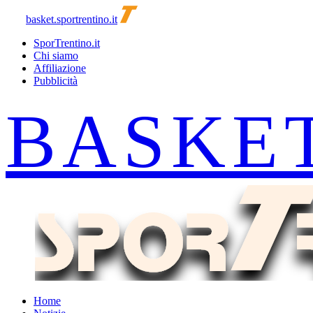
basket.sportrentino.it
SporTrentino.it
Chi siamo
Affiliazione
Pubblicità
Home