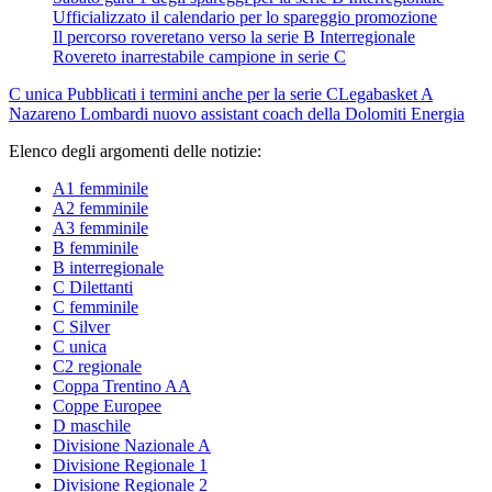
Ufficializzato il calendario per lo spareggio promozione
Il percorso roveretano verso la serie B Interregionale
Rovereto inarrestabile campione in serie C
C unica
Pubblicati i termini anche per la serie C
Legabasket A
Nazareno Lombardi nuovo assistant coach della Dolomiti Energia
Elenco degli argomenti delle notizie:
A1 femminile
A2 femminile
A3 femminile
B femminile
B interregionale
C Dilettanti
C femminile
C Silver
C unica
C2 regionale
Coppa Trentino AA
Coppe Europee
D maschile
Divisione Nazionale A
Divisione Regionale 1
Divisione Regionale 2