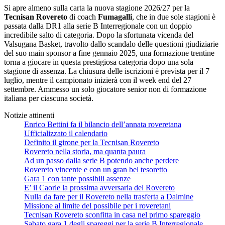
Si apre almeno sulla carta la nuova stagione 2026/27 per la
Tecnisan Rovereto
di coach
Fumagalli
, che in due sole stagioni è
passata dalla DR1 alla serie B Interregionale con un doppio
incredibile salto di categoria. Dopo la sfortunata vicenda del
Valsugana Basket, travolto dallo scandalo delle questioni giudiziarie
del suo main sponsor a fine gennaio 2025, una formazione trentine
torna a giocare in questa prestigiosa categoria dopo una sola
stagione di assenza. La chiusura delle iscrizioni è prevista per il 7
luglio, mentre il campionato inizierà con il week end del 27
settembre. Ammesso un solo giocatore senior non di formazione
italiana per ciascuna società.
Notizie attinenti
Enrico Bettini fa il bilancio dell’annata roveretana
Ufficializzato il calendario
Definito il girone per la Tecnisan Rovereto
Rovereto nella storia, ma quanta paura
Ad un passo dalla serie B potendo anche perdere
Rovereto vincente e con un gran bel tesoretto
Gara 1 con tante possibili assenze
E’ il Caorle la prossima avversaria del Rovereto
Nulla da fare per il Rovereto nella trasferta a Dalmine
Missione al limite del possibile per i roveretani
Tecnisan Rovereto sconfitta in casa nel primo spareggio
Sabato gara 1 degli spareggi per la serie B Interregionale