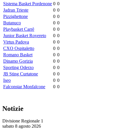
Sistema Basket Pordenone
0
0
Jadran Trieste
0
0
Pizzighettone
0
0
Butanuco
0
0
Playbasket Carrè
0
0
Junior Basket Rovereto
0
0
Virtus Padova
0
0
CXO Ospitaletto
0
0
Romano Basket
0
0
Dinamo Gorizia
0
0
Sporting Oderzo
0
0
JB Sting Curtatone
0
0
Iseo
0
0
Falconstar Monfalcone
0
0
Notizie
Divisione Regionale 1
sabato 8 agosto 2026