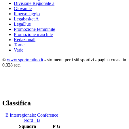
Divisione Regionale 3
Giovanile
Il personaggio
Legabasket A
LegaDue
Promozione femminile
Promozione maschile
Redazionali
Tornei
Varie
©
www.sportrentino.it
- strumenti per i siti sportivi - pagina creata in
0,328 sec.
Classifica
B Interregionale: Conference
Nord - B
Squadra
P
G