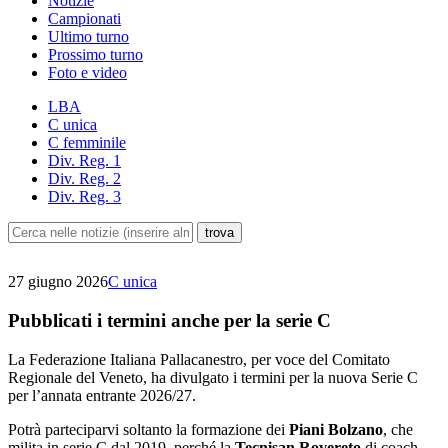
Notizie
Campionati
Ultimo turno
Prossimo turno
Foto e video
LBA
C unica
C femminile
Div. Reg. 1
Div. Reg. 2
Div. Reg. 3
27 giugno 2026
C unica
Pubblicati i termini anche per la serie C
La Federazione Italiana Pallacanestro, per voce del Comitato
Regionale del Veneto, ha divulgato i termini per la nuova Serie C
per l’annata entrante 2026/27.
Potrà parteciparvi soltanto la formazione dei
Piani Bolzano
, che
milita in serie C dal 2019, perché la
Tecnisan Rovereto
di coach