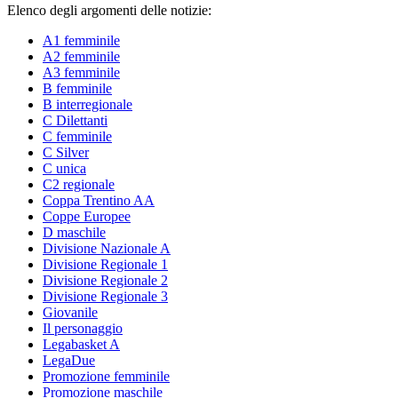
Elenco degli argomenti delle notizie:
A1 femminile
A2 femminile
A3 femminile
B femminile
B interregionale
C Dilettanti
C femminile
C Silver
C unica
C2 regionale
Coppa Trentino AA
Coppe Europee
D maschile
Divisione Nazionale A
Divisione Regionale 1
Divisione Regionale 2
Divisione Regionale 3
Giovanile
Il personaggio
Legabasket A
LegaDue
Promozione femminile
Promozione maschile