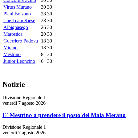
Concordia Schio
30
30
Virtus Murano
30
30
Piani Bolzano
28
30
The Team Riese
28
30
Albignasego
26
30
Marostica
20
30
Guerriero Padova
18
30
Mirano
18
30
Mestrino
8
30
Junior Leoncino
6
30
Notizie
Divisione Regionale 1
venerdì 7 agosto 2026
E' Mestrino a prendere il posto del Maia Merano
Divisione Regionale 1
venerdì 7 agosto 2026