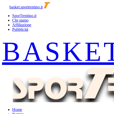
basket.sportrentino.it
SporTrentino.it
Chi siamo
Affiliazione
Pubblicità
Home