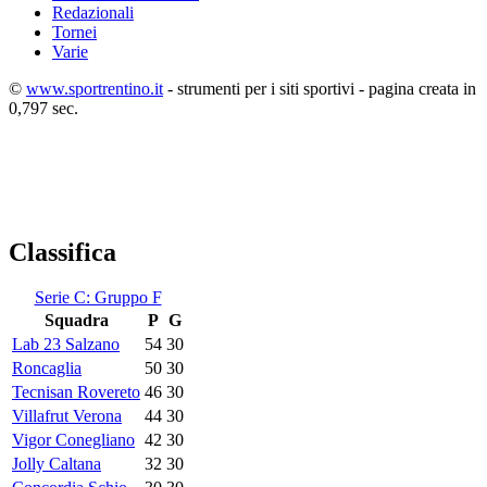
Redazionali
Tornei
Varie
©
www.sportrentino.it
- strumenti per i siti sportivi - pagina creata in
0,797 sec.
Classifica
Serie C: Gruppo F
Squadra
P
G
Lab 23 Salzano
54
30
Roncaglia
50
30
Tecnisan Rovereto
46
30
Villafrut Verona
44
30
Vigor Conegliano
42
30
Jolly Caltana
32
30