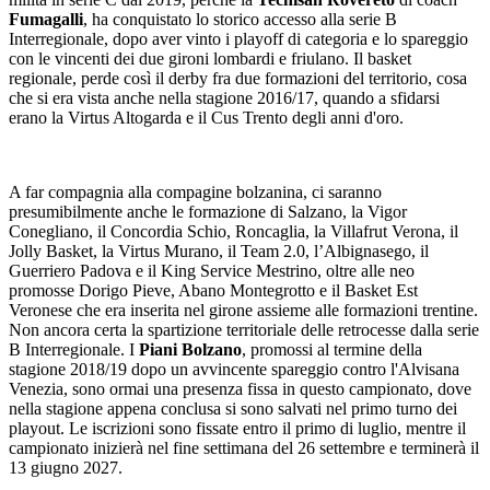
Fumagalli
, ha conquistato lo storico accesso alla serie B
Interregionale, dopo aver vinto i playoff di categoria e lo spareggio
con le vincenti dei due gironi lombardi e friulano. Il basket
regionale, perde così il derby fra due formazioni del territorio, cosa
che si era vista anche nella stagione 2016/17, quando a sfidarsi
erano la Virtus Altogarda e il Cus Trento degli anni d'oro.
A far compagnia alla compagine bolzanina, ci saranno
presumibilmente anche le formazione di Salzano, la Vigor
Conegliano, il Concordia Schio, Roncaglia, la Villafrut Verona, il
Jolly Basket, la Virtus Murano, il Team 2.0, l’Albignasego, il
Guerriero Padova e il King Service Mestrino, oltre alle neo
promosse Dorigo Pieve, Abano Montegrotto e il Basket Est
Veronese che era inserita nel girone assieme alle formazioni trentine.
Non ancora certa la spartizione territoriale delle retrocesse dalla serie
B Interregionale. I
Piani Bolzano
, promossi al termine della
stagione 2018/19 dopo un avvincente spareggio contro l'Alvisana
Venezia, sono ormai una presenza fissa in questo campionato, dove
nella stagione appena conclusa si sono salvati nel primo turno dei
playout. Le iscrizioni sono fissate entro il primo di luglio, mentre il
campionato inizierà nel fine settimana del 26 settembre e terminerà il
13 giugno 2027.