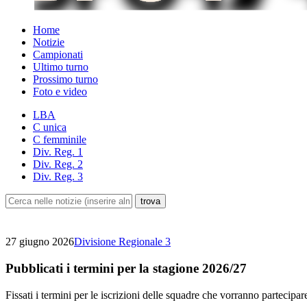
Home
Notizie
Campionati
Ultimo turno
Prossimo turno
Foto e video
LBA
C unica
C femminile
Div. Reg. 1
Div. Reg. 2
Div. Reg. 3
27 giugno 2026
Divisione Regionale 3
Pubblicati i termini per la stagione 2026/27
Fissati i termini per le iscrizioni delle squadre che vorranno partecipa