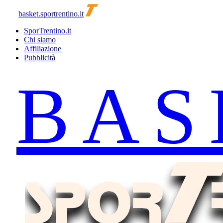
basket.sportrentino.it
SporTrentino.it
Chi siamo
Affiliazione
Pubblicità