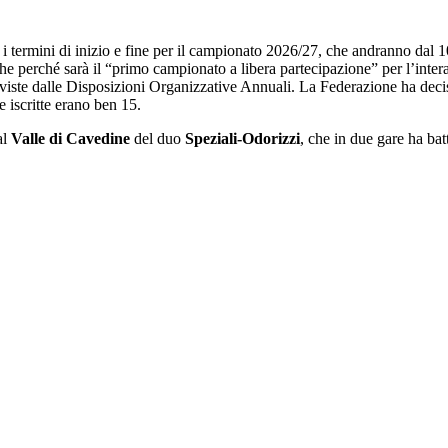
o i termini di inizio e fine per il campionato 2026/27, che andranno dal
nche perché sarà il “primo campionato a libera partecipazione” per l’int
reviste dalle Disposizioni Organizzative Annuali. La Federazione ha decis
 iscritte erano ben 15.
al
Valle di Cavedine
del duo
Speziali-Odorizzi
, che in due gare ha bat