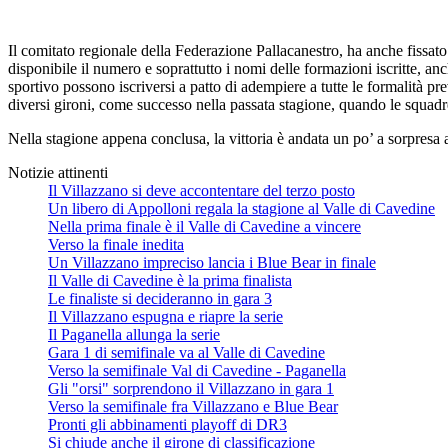
Il comitato regionale della Federazione Pallacanestro, ha anche fissat
disponibile il numero e soprattutto i nomi delle formazioni iscritte, a
sportivo possono iscriversi a patto di adempiere a tutte le formalità p
diversi gironi, come successo nella passata stagione, quando le squadre
Nella stagione appena conclusa, la vittoria è andata un po’ a sorpresa 
Notizie attinenti
Il Villazzano si deve accontentare del terzo posto
Un libero di Appolloni regala la stagione al Valle di Cavedine
Nella prima finale è il Valle di Cavedine a vincere
Verso la finale inedita
Un Villazzano impreciso lancia i Blue Bear in finale
Il Valle di Cavedine è la prima finalista
Le finaliste si decideranno in gara 3
Il Villazzano espugna e riapre la serie
Il Paganella allunga la serie
Gara 1 di semifinale va al Valle di Cavedine
Verso la semifinale Val di Cavedine - Paganella
Gli "orsi" sorprendono il Villazzano in gara 1
Verso la semifinale fra Villazzano e Blue Bear
Pronti gli abbinamenti playoff di DR3
Si chiude anche il girone di classificazione