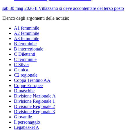
sab 30 mag 2026
Il Villazzano si deve accontentare del terzo posto
Elenco degli argomenti delle notizie:
A1 femminile
A2 femminile
A3 femminile
B femminile
B interregionale
C Dilettanti
C femminile
C Silver
C unica
C2 regionale
Coppa Trentino AA
Coppe Europee
D maschile
Divisione Nazionale A
Divisione Regionale 1
Divisione Regionale 2
Divisione Regionale 3
Giovanile
Il personaggio
Legabasket A