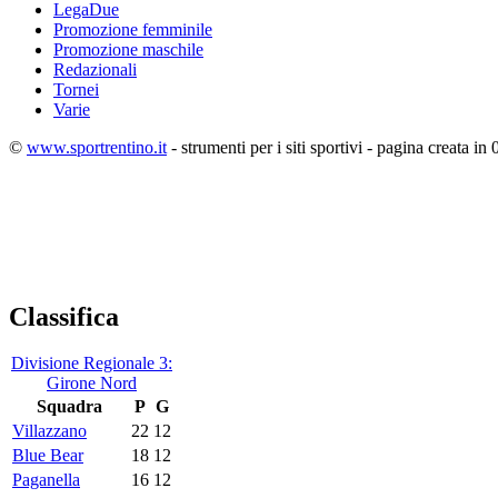
LegaDue
Promozione femminile
Promozione maschile
Redazionali
Tornei
Varie
©
www.sportrentino.it
- strumenti per i siti sportivi - pagina creata in 
Classifica
Divisione Regionale 3:
Girone Nord
Squadra
P
G
Villazzano
22
12
Blue Bear
18
12
Paganella
16
12