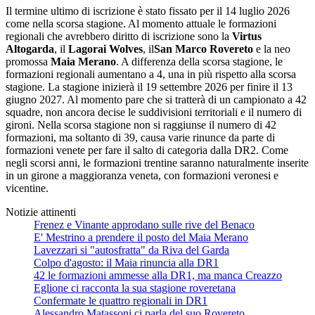
Il termine ultimo di iscrizione è stato fissato per il 14 luglio 2026
come nella scorsa stagione. Al momento attuale le formazioni
regionali che avrebbero diritto di iscrizione sono la
Virtus
Altogarda
, il
Lagorai Wolves
, il
San Marco Rovereto
e la neo
promossa
Maia Merano
. A differenza della scorsa stagione, le
formazioni regionali aumentano a 4, una in più rispetto alla scorsa
stagione. La stagione inizierà il 19 settembre 2026 per finire il 13
giugno 2027. Al momento pare che si tratterà di un campionato a 42
squadre, non ancora decise le suddivisioni territoriali e il numero di
gironi. Nella scorsa stagione non si raggiunse il numero di 42
formazioni, ma soltanto di 39, causa varie rinunce da parte di
formazioni venete per fare il salto di categoria dalla DR2. Come
negli scorsi anni, le formazioni trentine saranno naturalmente inserite
in un girone a maggioranza veneta, con formazioni veronesi e
vicentine.
Notizie attinenti
Frenez e Vinante approdano sulle rive del Benaco
E' Mestrino a prendere il posto del Maia Merano
Lavezzari si "autosfratta" da Riva del Garda
Colpo d'agosto: il Maia rinuncia alla DR1
42 le formazioni ammesse alla DR1, ma manca Creazzo
Eglione ci racconta la sua stagione roveretana
Confermate le quattro regionali in DR1
Alessandro Matassoni ci parla del suo Rovereto