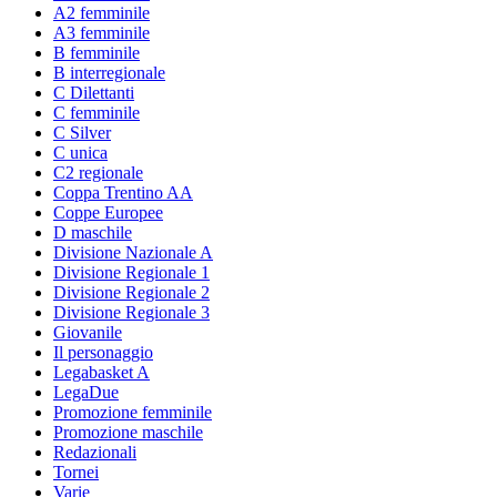
A2 femminile
A3 femminile
B femminile
B interregionale
C Dilettanti
C femminile
C Silver
C unica
C2 regionale
Coppa Trentino AA
Coppe Europee
D maschile
Divisione Nazionale A
Divisione Regionale 1
Divisione Regionale 2
Divisione Regionale 3
Giovanile
Il personaggio
Legabasket A
LegaDue
Promozione femminile
Promozione maschile
Redazionali
Tornei
Varie