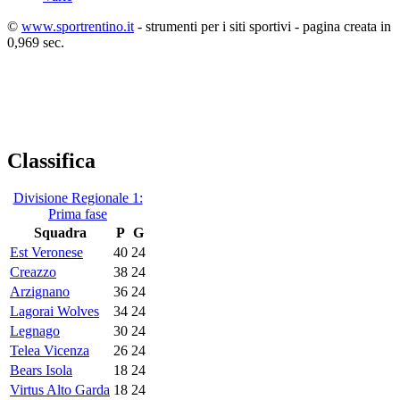
©
www.sportrentino.it
- strumenti per i siti sportivi - pagina creata in
0,969 sec.
Classifica
Divisione Regionale 1:
Prima fase
Squadra
P
G
Est Veronese
40
24
Creazzo
38
24
Arzignano
36
24
Lagorai Wolves
34
24
Legnago
30
24
Telea Vicenza
26
24
Bears Isola
18
24
Virtus Alto Garda
18
24