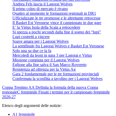
Andrea Fels lascia il Lagorai Wolves
Il primo colpo di mercato è rivano
Quattro al momento le formazioni regionali in DR1
Ufficializzate le tre promosse e le altrettante retrocesse
Il Basket Est Veronese vince il campionato in due gare
E’ la Virtus Isola della Scala a retrocedere
Si spezza a pochi secondi dalla fine il sogno dei “lupi"
Lupi costretti a vincere
Soave amara per i Lagorai Wolves
La semifinale fra Lagorai Wolves e Basket Est Veronese
Solo una su due ce la fa
Mercoledì da leoni in gara 3 per Lagorai e Virtus
Missione compiuta per il Lagorai Wolves
Eglione alla fine salva il San Marco Rovereto
Resistenza ad oltrenza per la Virtus Ag
Gara 2 fondamentale per le tre formazioni provinciali
Confermata la sconfitta a tavolino per i Lagorai Wolves
Coppa Trentino AA
Definita la formula della nuova Coppa
regionale
C femminile
Fissati i termini per il campionato femminile
2026-27
Elenco degli argomenti delle notizie:
A1 femminile