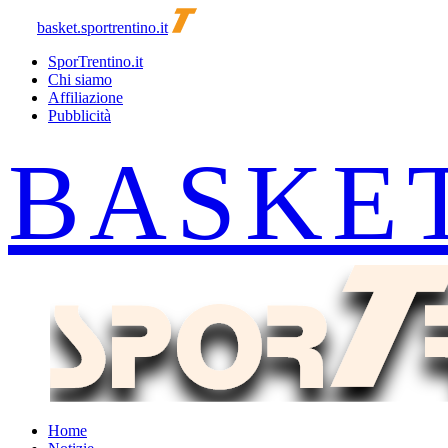
basket.sportrentino.it
SporTrentino.it
Chi siamo
Affiliazione
Pubblicità
Home