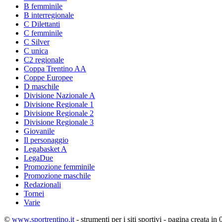
B femminile
B interregionale
C Dilettanti
C femminile
C Silver
C unica
C2 regionale
Coppa Trentino AA
Coppe Europee
D maschile
Divisione Nazionale A
Divisione Regionale 1
Divisione Regionale 2
Divisione Regionale 3
Giovanile
Il personaggio
Legabasket A
LegaDue
Promozione femminile
Promozione maschile
Redazionali
Tornei
Varie
©
www.sportrentino.it
- strumenti per i siti sportivi - pagina creata in 