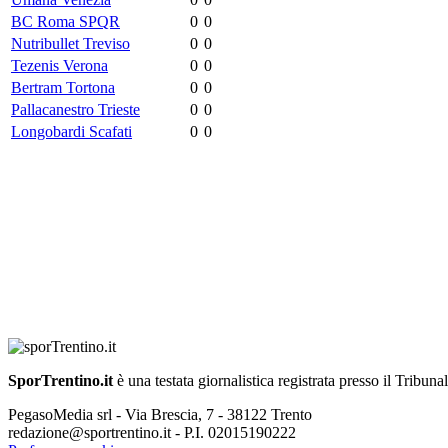
BC Roma SPQR
0
0
Nutribullet Treviso
0
0
Tezenis Verona
0
0
Bertram Tortona
0
0
Pallacanestro Trieste
0
0
Longobardi Scafati
0
0
SporTrentino.it
è una testata giornalistica registrata presso il Tribuna
PegasoMedia srl - Via Brescia, 7 - 38122 Trento
redazione@sportrentino.it - P.I. 02015190222