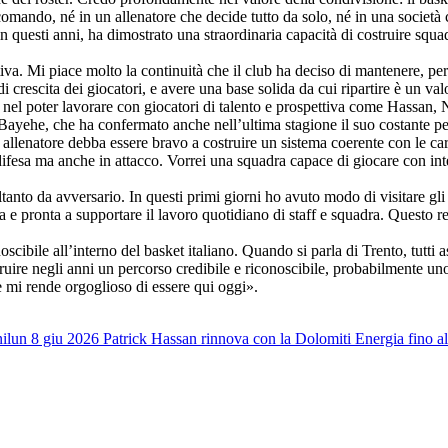
omando, né in un allenatore che decide tutto da solo, né in una società 
in questi anni, ha dimostrato una straordinaria capacità di costruire sq
tiva. Mi piace molto la continuità che il club ha deciso di mantenere, pe
 di crescita dei giocatori, e avere una base solida da cui ripartire è un v
 nel poter lavorare con giocatori di talento e prospettiva come Hassan, 
 Bayehe, che ha confermato anche nell’ultima stagione il suo costante per
allenatore debba essere bravo a costruire un sistema coerente con le cara
 difesa ma anche in attacco. Vorrei una squadra capace di giocare con i
tanto da avversario. In questi primi giorni ho avuto modo di visitare gli
ta e pronta a supportare il lavoro quotidiano di staff e squadra. Questo r
cibile all’interno del basket italiano. Quando si parla di Trento, tutti
ruire negli anni un percorso credibile e riconoscibile, probabilmente uno
mi rende orgoglioso di essere qui oggi».
ni
lun 8 giu 2026
Patrick Hassan rinnova con la Dolomiti Energia fino a