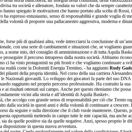
della storia bianconera, all’insegna della continuità, della valorizzazio
ndivisa tra società e allenatore, fondata su valori che da sempre caratter
o hanno spiegato le motivazioni che hanno portato alla scelta di Rossi, i
ro ha espresso entusiasmo, senso di responsabilità e grande voglia di met
 e della volontà di proporre una pallacanestro aggressiva, moderna e dina
, forse più di qualsiasi altra, vede intrecciarsi la conclusione di un’ann
nale, con una serie di cambiamenti e situazioni che, se vogliamo guardar
o, a nome mio, del consiglio di amministrazione e di tutta Aquila Baske
 e proseguire il percorso intrapreso dalla nostra società. Abbiamo ricono
nno ci ha visto protagonisti su più fronti e che vogliamo continuare a 
 una realtà come la Dolomiti Energia Trentino, - ha aggiunto
Rudy Gad
ei pilastri della propria identità. Nel corso della sua carriera Alessand
le Nazionali giovanili. Lo sviluppo dei giocatori fa parte del suo DNA da
uardo raggiunto nel proprio percorso professionale. Ha costruito la sua 
a e ai risultati ottenuti sul campo. Anche per questo riteniamo che poss
ondamente vicini alla storia e all’identità di Aquila Basket».
à, che accolgo con grande senso di responsabilità per ciò che Trento rap
o dalla società in questi anni e della volontà di continuare a crescere.
orso da seguire e sulla direzione che il club vuole mantenere. Questo, p
esta opportunità mettendo in campo tutte le mie capacità, ma anche accet
sia da quelle positive sia da quelle negative. Anzi, spesso proprio le di
 a disposizione in questa nuova avventura.
ne del roster. Credo profondamente nel valore della condivisione: il bas