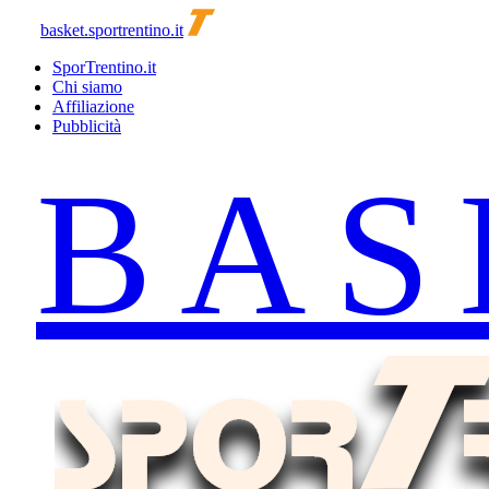
basket.sportrentino.it
SporTrentino.it
Chi siamo
Affiliazione
Pubblicità