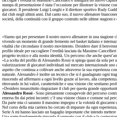
raccoglie l’eredità di Massimo Cancellieri e inaugura un nuovo capitolo 
stampa di presentazione è stata l’occasione per illustrare la visione co
giocatori. Il presidente Luigi Longhi e il direttore sportivo Rudy Gadd
dal club negli ultimi anni. Dal canto suo, il nuovo allenatore biancone
società, della continuità con il gruppo costruito nelle ultime stagioni
«Siamo qui per presentare il nostro nuovo allenatore in una stagione che
vivendo un momento di grande fermento nel basket italiano e internazio
vitalità che circondano il nostro movimento. Desidero dare il benvenut
profilo ideale per raccogliere l’eredità lasciata da Massimo Cancellieri
progetto tecnico e alla nostra identità. Un percorso che anche quest’a
«La scelta del profilo di Alessandro Rossi si spiega quasi da sola per
valorizzazione di giocatori individuati sul mercato internazionale uno d
aspetto che continua a coltivare anche attraverso la sua esperienza con 
naturale. Alessandro è inoltre un tecnico che si è guadagnato ogni trag
riuscendo ad affermarsi a ogni livello grazie al lavoro, alla competenz
ritrovando in lui valori, caratteristiche e una visione che sentiamo prof
«Desidero innanzitutto ringraziare il club per questa grande opportunit
Alessandro Rossi
- Sono pienamente consapevole del percorso costruit
emersa fin dai primi incontri: c’è una visione chiara e comune sul perc
Da parte mia ci saranno il massimo impegno e la volontà di giocarmi qu
Nel corso della mia carriera ho cercato di imparare da ogni esperienza, 
Serie A mi hanno lasciato un bagaglio importante che intendo mettere
Una parte fondamentale riguarda il rapporto con il club e la costruzio