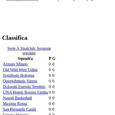
Classifica
Serie A Sisalclub: Sessione
regolare
Squadra
P
G
Armani Milano
0
0
Old Wild West Udine
0
0
Segafredo Bologna
0
0
Openjobmetis Varese
0
0
Dolomiti Energia Trentino
0
0
UNA Hotels Reggio Emilia
0
0
Napoli Basketball
0
0
Maxima Roma
0
0
San Bernardo Cantù
0
0
Umana Venezia
0
0