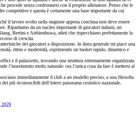
che procede senza confrontarsi con il proprio allenatore. Penso che le
uadre competitive e questa è certamente una base importante da cui
rché il lavoro svolto nella stagione appena conclusa non deve essere
alore. Ripartiamo da un nucleo importante di giocatori italiani, un
Niang, Bertini e Airhienbuwa, atleti che rispecchiano perfettamente la
corso di crescita.
tteristiche dei giocatori a disposizione. In linea generale mi piace una
ntensità, ritmo e modernità, esprimendo un basket rapido, dinamico e
 uffici e il palazzetto, trovando una struttura estremamente organizzata
ende l’inserimento molto naturale: ora l’unica cosa da fare è mettersi al
 associano immediatamente il club a un modello preciso, a una filosofia
 dei più riconoscibili dell’intero panorama cestistico nazionale.
l 2029