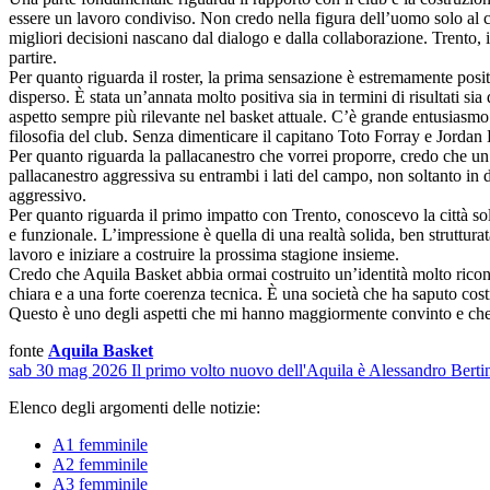
essere un lavoro condiviso. Non credo nella figura dell’uomo solo al c
migliori decisioni nascano dal dialogo e dalla collaborazione. Trento, 
partire.
Per quanto riguarda il roster, la prima sensazione è estremamente posi
disperso. È stata un’annata molto positiva sia in termini di risultati sia
aspetto sempre più rilevante nel basket attuale. C’è grande entusiasmo
filosofia del club. Senza dimenticare il capitano Toto Forray e Jordan
Per quanto riguarda la pallacanestro che vorrei proporre, credo che un 
pallacanestro aggressiva su entrambi i lati del campo, non soltanto in
aggressivo.
Per quanto riguarda il primo impatto con Trento, conoscevo la città sol
e funzionale. L’impressione è quella di una realtà solida, ben struttura
lavoro e iniziare a costruire la prossima stagione insieme.
Credo che Aquila Basket abbia ormai costruito un’identità molto riconos
chiara e a una forte coerenza tecnica. È una società che ha saputo cost
Questo è uno degli aspetti che mi hanno maggiormente convinto e che 
fonte
Aquila Basket
sab 30 mag 2026
Il primo volto nuovo dell'Aquila è Alessandro Berti
Elenco degli argomenti delle notizie:
A1 femminile
A2 femminile
A3 femminile