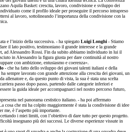
ne dei giovani talenti e di una chiara identità tecnica. La conferenza
izzano Aquila Basket: crescita, lavoro, condivisione e sviluppo dei
ndividuato come il profilo ideale per proseguire il percorso intrapreso
tersi al lavoro, sottolineando l’importanza della condivisione con la
mica.
ata e l’inizio della successiva. - ha spiegato
Luigi Longhi
- Stiamo
e il lato positivo, testimoniano il grande interesse e la grande
t, ad Alessandro Rossi. Fin da subito abbiamo individuato in lui il
sciuto in Alessandro la figura giusta per dare continuità al nostro
sviluppare con ambizione, entusiasmo e coerenza».
do
- che ha fatto dello sviluppo dei giovani talenti italiani e della
ro ha sempre lavorato con grande attenzione alla crescita dei giovani, un
 allenatore e, da questo punto di vista, la sua è stata una scelta
carriera passo dopo passo, partendo dalle categorie inferiori e
a essere la guida ideale per accompagnarci nel nostro percorso futuro,
presenta nel panorama cestistico italiano. - ha poi affermato
 La cosa che mi ha colpito maggiormente è stata la condivisione di idee
er me, è l’aspetto più importante.
tando i miei limiti, con l’obiettivo di dare tutto per questo progetto.
fficoltà insegnano più dei successi. Le diverse esperienze vissute in
ket è uno sport di squadra e anche la costruzione di una squadra deve