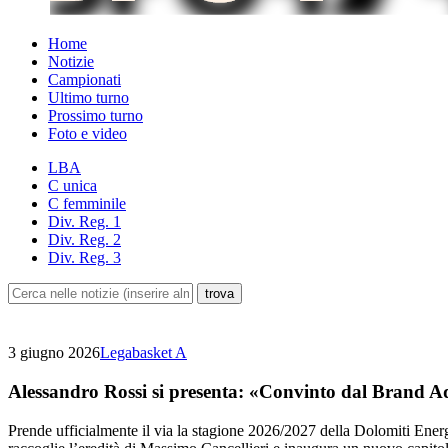
Home
Notizie
Campionati
Ultimo turno
Prossimo turno
Foto e video
LBA
C unica
C femminile
Div. Reg. 1
Div. Reg. 2
Div. Reg. 3
3 giugno 2026
Legabasket A
Alessandro Rossi si presenta: «Convinto dal Brand A
Prende ufficialmente il via la stagione 2026/2027 della Dolomiti Ene