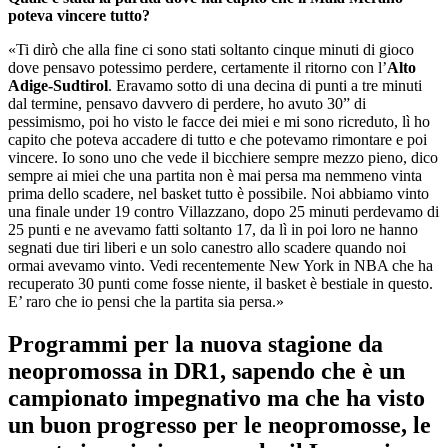
poteva vincere tutto?
«Ti dirò che alla fine ci sono stati soltanto cinque minuti di gioco
dove pensavo potessimo perdere, certamente il ritorno con l’
Alto
Adige-Sudtirol
. Eravamo sotto di una decina di punti a tre minuti
dal termine, pensavo davvero di perdere, ho avuto 30” di
pessimismo, poi ho visto le facce dei miei e mi sono ricreduto, lì ho
capito che poteva accadere di tutto e che potevamo rimontare e poi
vincere. Io sono uno che vede il bicchiere sempre mezzo pieno, dico
sempre ai miei che una partita non è mai persa ma nemmeno vinta
prima dello scadere, nel basket tutto è possibile. Noi abbiamo vinto
una finale under 19 contro Villazzano, dopo 25 minuti perdevamo di
25 punti e ne avevamo fatti soltanto 17, da lì in poi loro ne hanno
segnati due tiri liberi e un solo canestro allo scadere quando noi
ormai avevamo vinto. Vedi recentemente New York in NBA che ha
recuperato 30 punti come fosse niente, il basket è bestiale in questo.
E’ raro che io pensi che la partita sia persa.»
Programmi per la nuova stagione da
neopromossa in DR1, sapendo che è un
campionato impegnativo ma che ha visto
un buon progresso per le neopromosse, le