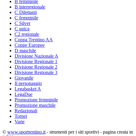
B femminile
B interregionale
C Dilettanti
C femminile
C Silver
C unica
C2 regionale
Coppa Trentino AA
Coppe Europee
D maschile
Divisione Nazionale A
Divisione Regionale 1
Divisione Regionale 2
Divisione Regionale 3
Giovanile
Il personaggio
Legabasket A
LegaDue
Promozione femminile
Promozione maschile
Redazionali
Tornei
Varie
©
www.sportrentino.it
- strumenti per i siti sportivi - pagina creata in