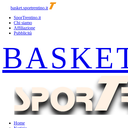
basket.sportrentino.it
SporTrentino.it
Chi siamo
Affiliazione
Pubblicità
Home