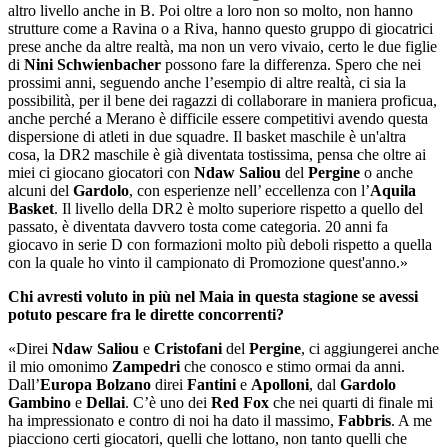
altro livello anche in B. Poi oltre a loro non so molto, non hanno
strutture come a Ravina o a Riva, hanno questo gruppo di giocatrici
prese anche da altre realtà, ma non un vero vivaio, certo le due figlie
di
Nini Schwienbacher
possono fare la differenza. Spero che nei
prossimi anni, seguendo anche l’esempio di altre realtà, ci sia la
possibilità, per il bene dei ragazzi di collaborare in maniera proficua,
anche perché a Merano è difficile essere competitivi avendo questa
dispersione di atleti in due squadre. Il basket maschile è un'altra
cosa, la DR2 maschile è già diventata tostissima, pensa che oltre ai
miei ci giocano giocatori con
Ndaw Saliou
del
Pergine
o anche
alcuni del
Gardolo
, con esperienze nell’ eccellenza con l’
Aquila
Basket
. Il livello della DR2 è molto superiore rispetto a quello del
passato, è diventata davvero tosta come categoria. 20 anni fa
giocavo in serie D con formazioni molto più deboli rispetto a quella
con la quale ho vinto il campionato di Promozione quest'anno.»
Chi avresti voluto in più nel Maia in questa stagione se avessi
potuto pescare fra le dirette concorrenti?
«Direi
Ndaw Saliou
e
Cristofani
del
Pergine
, ci aggiungerei anche
il mio omonimo
Zampedri
che conosco e stimo ormai da anni.
Dall’
Europa Bolzano
direi
Fantini
e
Apolloni
, dal
Gardolo
Gambino
e
Dellai
. C’è uno dei
Red Fox
che nei quarti di finale mi
ha impressionato e contro di noi ha dato il massimo,
Fabbris
. A me
piacciono certi giocatori, quelli che lottano, non tanto quelli che