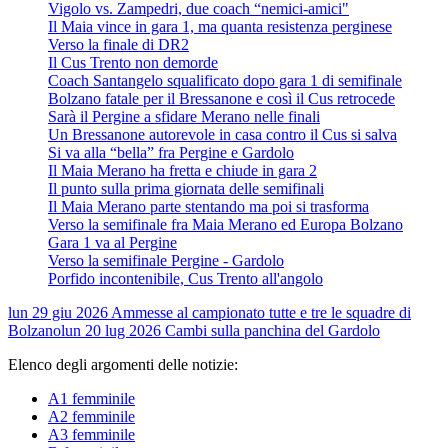
Vigolo vs. Zampedri, due coach “nemici-amici"
Il Maia vince in gara 1, ma quanta resistenza perginese
Verso la finale di DR2
Il Cus Trento non demorde
Coach Santangelo squalificato dopo gara 1 di semifinale
Bolzano fatale per il Bressanone e così il Cus retrocede
Sarà il Pergine a sfidare Merano nelle finali
Un Bressanone autorevole in casa contro il Cus si salva
Si va alla “bella” fra Pergine e Gardolo
Il Maia Merano ha fretta e chiude in gara 2
Il punto sulla prima giornata delle semifinali
Il Maia Merano parte stentando ma poi si trasforma
Verso la semifinale fra Maia Merano ed Europa Bolzano
Gara 1 va al Pergine
Verso la semifinale Pergine - Gardolo
Porfido incontenibile, Cus Trento all'angolo
lun 29 giu 2026
Ammesse al campionato tutte e tre le squadre di
Bolzano
lun 20 lug 2026
Cambi sulla panchina del Gardolo
Elenco degli argomenti delle notizie:
A1 femminile
A2 femminile
A3 femminile