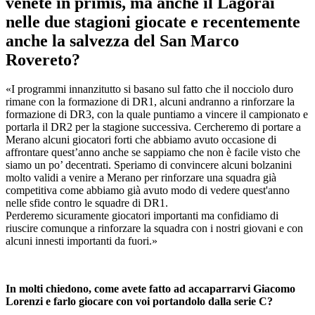
venete in primis, ma anche il Lagorai
nelle due stagioni giocate e recentemente
anche la salvezza del San Marco
Rovereto?
«I programmi innanzitutto si basano sul fatto che il nocciolo duro
rimane con la formazione di DR1, alcuni andranno a rinforzare la
formazione di DR3, con la quale puntiamo a vincere il campionato e
portarla il DR2 per la stagione successiva. Cercheremo di portare a
Merano alcuni giocatori forti che abbiamo avuto occasione di
affrontare quest’anno anche se sappiamo che non è facile visto che
siamo un po’ decentrati. Speriamo di convincere alcuni bolzanini
molto validi a venire a Merano per rinforzare una squadra già
competitiva come abbiamo già avuto modo di vedere quest'anno
nelle sfide contro le squadre di DR1.
Perderemo sicuramente giocatori importanti ma confidiamo di
riuscire comunque a rinforzare la squadra con i nostri giovani e con
alcuni innesti importanti da fuori.»
In molti chiedono, come avete fatto ad accaparrarvi Giacomo
Lorenzi e farlo giocare con voi portandolo dalla serie C?