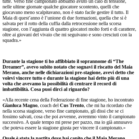
tutte. Verso fine campionato abbiamo avuto un calo di tensione,
nelle ultime giornate qualche giocatore scontento, quelli che
giocavano meno scalpitavano, non è stato facile gestire il tutto. Il
Maia di quest’anno è l’unione di due formazioni, quella che si è
salvata per il rotto della cuffia dalla retrocessione nella scorsa
stagione, con l’aggiunta di quattro giocatori molto forti e di carattere,
oltre ai giovani del vivaio che mi seguivano e sono cresciuti con la
squadra.»
Durante la stagione ti ho affibbiato il soprannome di “The
Dreamer”, avevo subito notato che sognavi il riscatto del Maia
Merano, anche nelle dichiarazioni pre-stagione, avevi detto che
volevi vincere tutto e durante la stagione hai detto più di una
volta che avevamo la possibilità di centrare il record di
imbattibilità. Cosa puoi dirci al riguardo?
«Alla recente cena della Federazione di fine stagione, ho incontrato
Gianluca Magno
, coach del
Cus Trento
, che mi ha ricordato che
nella scorsa stagione, verso fine campionato, gli dissi che se ci
fossimo salvati, cosa che poi avvenne, avremmo vinto il campionato
successivo. A quale tempo mi prese per pazzo, ma io già annusavo
che poteva essere la stagione giusta per vincere il campionato.»
Quale è stata la partita dove hai capito che il Maia Merano