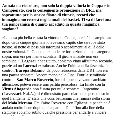
Annata da ricordare, non solo la doppia vittoria in Coppa e in
Campionato, con la conseguente promozione in DR1, ma
soprattutto per lo storico filotto di vittorie, record che
immaginiamo resterà negli annali del basket. Ti va di farci una
tua panoramica di quanto accaduto in questa magnifica
stagione?
«La cosa più bella è stata la vittoria in Coppa, perché in campionato
dopo circa cinque giornate lo avevamo capito che sarebbe stato
nostro, al netto di possibili infortuni o accadimenti al di là delle
nostre volontà. In Coppa c’erano le tre formazioni di una categoria
sopra, non era per niente scontata. Il girone iniziale non era
semplice, il
Lagorai
innanzitutto, abbiamo vinto all’ultimo secondo,
grazie ad un
Lorenzi
extralusso. Anche l’ultima nella fase iniziale
contro l’
Europa Bolzano
, da poco retrocessa dalla DR1 non era
una partita scontata. Ancora meno nelle Final Four la semifinale
contro il
San Marco Rovereto
, loro da poco avevano cambiato
allenatore, poteva essere una partita pericolosa. La finale con la
Virtus Altogarda
non è stata per nulla scontata, l’argentino
(
Lavezzari
, N.d.A.), si è dimostrato particolarmente pericoloso in
quel frangente. E’ stata una cosa bellissima che rimarrà nella storia
del
Maia Merano
. Fra l’altro Rovereto con
Eglione
in panchina è
andato molto bene dopo quella partita. Da lì fino alla fine della
stagione abbiamo subìto qualche pressione per andarle a vincere