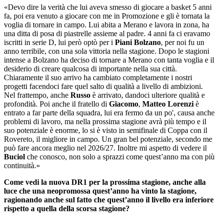
«Devo dire la verità che lui aveva smesso di giocare a basket 5 anni
fa, poi era venuto a giocare con me in Promozione e gli è tornata la
voglia di tornare in campo. Lui abita a Merano e lavora in zona, ha
una ditta di posa di piastrelle assieme al padre. 4 anni fa ci eravamo
iscritti in serie D, lui però optò per i
Piani Bolzano
, per noi fu un
anno terribile, con una sola vittoria nella stagione. Dopo le stagioni
intense a Bolzano ha deciso di tornare a Merano con tanta voglia e il
desiderio di creare qualcosa di importante nella sua città.
Chiaramente il suo arrivo ha cambiato completamente i nostri
progetti facendoci fare quel salto di qualità a livello di ambizioni.
Nel frattempo, anche
Russo
è arrivato, dandoci ulteriore qualità e
profondità. Poi anche il fratello di
Giacomo
,
Matteo Lorenzi
è
entrato a far parte della squadra, lui era fermo da un po', causa anche
problemi di lavoro, ma nella prossima stagione avrà più tempo e il
suo potenziale è enorme, lo si è visto in semifinale di Coppa con il
Rovereto, il migliore in campo. Un gran bel potenziale, secondo me
può fare ancora meglio nel 2026/27. Inoltre mi aspetto di vedere il
Buciol
che conosco, non solo a sprazzi come quest’anno ma con più
continuità.»
Come vedi la nuova DR1 per la prossima stagione, anche alla
luce che una neopromossa quest’anno ha vinto la stagione,
ragionando anche sul fatto che quest’anno il livello era inferiore
rispetto a quella della scorsa stagione?