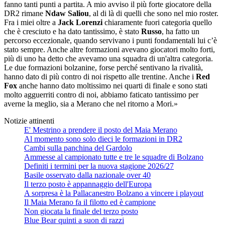
fanno tanti punti a partita. A mio avviso il più forte giocatore della
DR2 rimane
Ndaw Saliou
, al di là di quelli che sono nel mio roster.
Fra i miei oltre a
Jack Lorenzi
chiaramente fuori categoria quello
che è cresciuto e ha dato tantissimo, è stato
Russo
, ha fatto un
percorso eccezionale, quando servivano i punti fondamentali lui c’è
stato sempre. Anche altre formazioni avevano giocatori molto forti,
più di uno ha detto che avevamo una squadra di un'altra categoria.
Le due formazioni bolzanine, forse perché sentivano la rivalità,
hanno dato di più contro di noi rispetto alle trentine. Anche i
Red
Fox
anche hanno dato moltissimo nei quarti di finale e sono stati
molto agguerriti contro di noi, abbiamo faticato tantissimo per
averne la meglio, sia a Merano che nel ritorno a Mori.»
Notizie attinenti
E' Mestrino a prendere il posto del Maia Merano
Al momento sono solo dieci le formazioni in DR2
Cambi sulla panchina del Gardolo
Ammesse al campionato tutte e tre le squadre di Bolzano
Definiti i termini per la nuova stagione 2026/27
Basile osservato dalla nazionale over 40
Il terzo posto è appannaggio dell'Europa
A sorpresa è la Pallacanestro Bolzano a vincere i playout
Il Maia Merano fa il filotto ed è campione
Non giocata la finale del terzo posto
Blue Bear quinti a suon di razzi