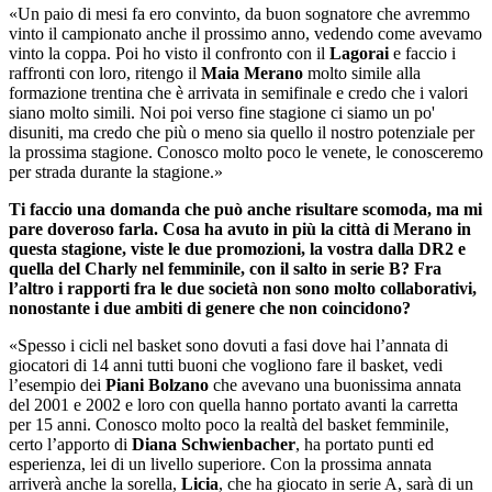
«Un paio di mesi fa ero convinto, da buon sognatore che avremmo
vinto il campionato anche il prossimo anno, vedendo come avevamo
vinto la coppa. Poi ho visto il confronto con il
Lagorai
e faccio i
raffronti con loro, ritengo il
Maia Merano
molto simile alla
formazione trentina che è arrivata in semifinale e credo che i valori
siano molto simili. Noi poi verso fine stagione ci siamo un po'
disuniti, ma credo che più o meno sia quello il nostro potenziale per
la prossima stagione. Conosco molto poco le venete, le conosceremo
per strada durante la stagione.»
Ti faccio una domanda che può anche risultare scomoda, ma mi
pare doveroso farla. Cosa ha avuto in più la città di Merano in
questa stagione, viste le due promozioni, la vostra dalla DR2 e
quella del Charly nel femminile, con il salto in serie B? Fra
l’altro i rapporti fra le due società non sono molto collaborativi,
nonostante i due ambiti di genere che non coincidono?
«Spesso i cicli nel basket sono dovuti a fasi dove hai l’annata di
giocatori di 14 anni tutti buoni che vogliono fare il basket, vedi
l’esempio dei
Piani Bolzano
che avevano una buonissima annata
del 2001 e 2002 e loro con quella hanno portato avanti la carretta
per 15 anni. Conosco molto poco la realtà del basket femminile,
certo l’apporto di
Diana Schwienbacher
, ha portato punti ed
esperienza, lei di un livello superiore. Con la prossima annata
arriverà anche la sorella,
Licia
, che ha giocato in serie A, sarà di un