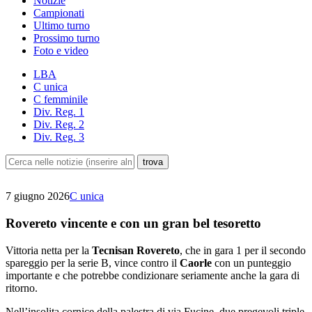
Notizie
Campionati
Ultimo turno
Prossimo turno
Foto e video
LBA
C unica
C femminile
Div. Reg. 1
Div. Reg. 2
Div. Reg. 3
7 giugno 2026
C unica
Rovereto vincente e con un gran bel tesoretto
Vittoria netta per la
Tecnisan Rovereto
, che in gara 1 per il secondo
spareggio per la serie B, vince contro il
Caorle
con un punteggio
importante e che potrebbe condizionare seriamente anche la gara di
ritorno.
Nell’insolita cornice della palestra di via Fucine, due pregevoli triple