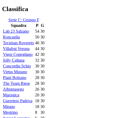
Classifica
Serie C: Gruppo F
Squadra
P
G
Lab 23 Salzano
54
30
Roncaglia
50
30
Tecnisan Rovereto
46
30
Villafrut Verona
44
30
Vigor Conegliano
42
30
Jolly Caltana
32
30
Concordia Schio
30
30
Virtus Murano
30
30
Piani Bolzano
28
30
The Team Riese
28
30
Albignasego
26
30
Marostica
20
30
Guerriero Padova
18
30
Mirano
18
30
Mestrino
8
30