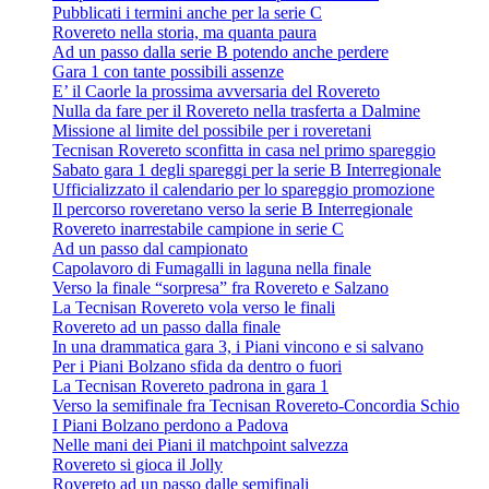
Pubblicati i termini anche per la serie C
Rovereto nella storia, ma quanta paura
Ad un passo dalla serie B potendo anche perdere
Gara 1 con tante possibili assenze
E’ il Caorle la prossima avversaria del Rovereto
Nulla da fare per il Rovereto nella trasferta a Dalmine
Missione al limite del possibile per i roveretani
Tecnisan Rovereto sconfitta in casa nel primo spareggio
Sabato gara 1 degli spareggi per la serie B Interregionale
Ufficializzato il calendario per lo spareggio promozione
Il percorso roveretano verso la serie B Interregionale
Rovereto inarrestabile campione in serie C
Ad un passo dal campionato
Capolavoro di Fumagalli in laguna nella finale
Verso la finale “sorpresa” fra Rovereto e Salzano
La Tecnisan Rovereto vola verso le finali
Rovereto ad un passo dalla finale
In una drammatica gara 3, i Piani vincono e si salvano
Per i Piani Bolzano sfida da dentro o fuori
La Tecnisan Rovereto padrona in gara 1
Verso la semifinale fra Tecnisan Rovereto-Concordia Schio
I Piani Bolzano perdono a Padova
Nelle mani dei Piani il matchpoint salvezza
Rovereto si gioca il Jolly
Rovereto ad un passo dalle semifinali