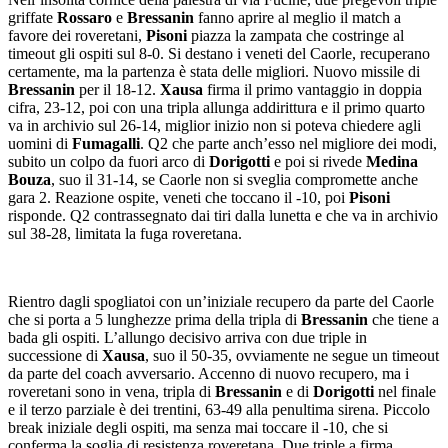
griffate
Rossaro
e
Bressanin
fanno aprire al meglio il match a
favore dei roveretani,
Pisoni
piazza la zampata che costringe al
timeout gli ospiti sul 8-0. Si destano i veneti del Caorle, recuperano
certamente, ma la partenza è stata delle migliori. Nuovo missile di
Bressanin
per il 18-12.
Xausa
firma il primo vantaggio in doppia
cifra, 23-12, poi con una tripla allunga addirittura e il primo quarto
va in archivio sul 26-14, miglior inizio non si poteva chiedere agli
uomini di
Fumagalli
. Q2 che parte anch’esso nel migliore dei modi,
subito un colpo da fuori arco di
Dorigotti
e poi si rivede
Medina
Bouza
, suo il 31-14, se Caorle non si sveglia compromette anche
gara 2. Reazione ospite, veneti che toccano il -10, poi
Pisoni
risponde. Q2 contrassegnato dai tiri dalla lunetta e che va in archivio
sul 38-28, limitata la fuga roveretana.
Rientro dagli spogliatoi con un’iniziale recupero da parte del Caorle
che si porta a 5 lunghezze prima della tripla di
Bressanin
che tiene a
bada gli ospiti. L’allungo decisivo arriva con due triple in
successione di
Xausa
, suo il 50-35, ovviamente ne segue un timeout
da parte del coach avversario. Accenno di nuovo recupero, ma i
roveretani sono in vena, tripla di
Bressanin
e di
Dorigotti
nel finale
e il terzo parziale è dei trentini, 63-49 alla penultima sirena. Piccolo
break iniziale degli ospiti, ma senza mai toccare il -10, che si
conferma la soglia di resistenza roveretana. Due triple a firma