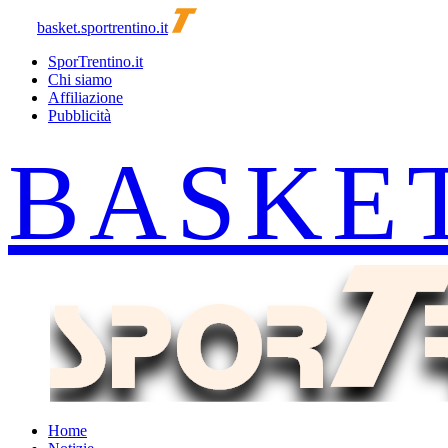
basket.sportrentino.it
SporTrentino.it
Chi siamo
Affiliazione
Pubblicità
Home