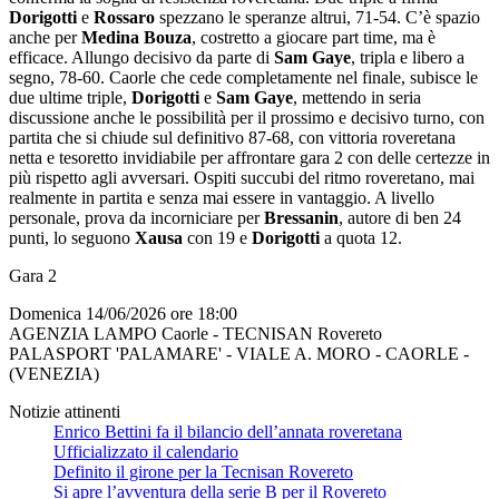
Dorigotti
e
Rossaro
spezzano le speranze altrui, 71-54. C’è spazio
anche per
Medina Bouza
, costretto a giocare part time, ma è
efficace. Allungo decisivo da parte di
Sam Gaye
, tripla e libero a
segno, 78-60. Caorle che cede completamente nel finale, subisce le
due ultime triple,
Dorigotti
e
Sam Gaye
, mettendo in seria
discussione anche le possibilità per il prossimo e decisivo turno, con
partita che si chiude sul definitivo 87-68, con vittoria roveretana
netta e tesoretto invidiabile per affrontare gara 2 con delle certezze in
più rispetto agli avversari. Ospiti succubi del ritmo roveretano, mai
realmente in partita e senza mai essere in vantaggio. A livello
personale, prova da incorniciare per
Bressanin
, autore di ben 24
punti, lo seguono
Xausa
con 19 e
Dorigotti
a quota 12.
Gara 2
Domenica 14/06/2026 ore 18:00
AGENZIA LAMPO Caorle - TECNISAN Rovereto
PALASPORT 'PALAMARE' - VIALE A. MORO - CAORLE -
(VENEZIA)
Notizie attinenti
Enrico Bettini fa il bilancio dell’annata roveretana
Ufficializzato il calendario
Definito il girone per la Tecnisan Rovereto
Si apre l’avventura della serie B per il Rovereto