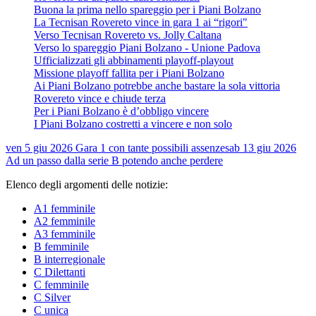
Buona la prima nello spareggio per i Piani Bolzano
La Tecnisan Rovereto vince in gara 1 ai “rigori"
Verso Tecnisan Rovereto vs. Jolly Caltana
Verso lo spareggio Piani Bolzano - Unione Padova
Ufficializzati gli abbinamenti playoff-playout
Missione playoff fallita per i Piani Bolzano
Ai Piani Bolzano potrebbe anche bastare la sola vittoria
Rovereto vince e chiude terza
Per i Piani Bolzano è d’obbligo vincere
I Piani Bolzano costretti a vincere e non solo
ven 5 giu 2026
Gara 1 con tante possibili assenze
sab 13 giu 2026
Ad un passo dalla serie B potendo anche perdere
Elenco degli argomenti delle notizie:
A1 femminile
A2 femminile
A3 femminile
B femminile
B interregionale
C Dilettanti
C femminile
C Silver
C unica