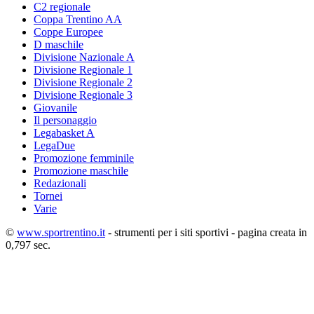
C2 regionale
Coppa Trentino AA
Coppe Europee
D maschile
Divisione Nazionale A
Divisione Regionale 1
Divisione Regionale 2
Divisione Regionale 3
Giovanile
Il personaggio
Legabasket A
LegaDue
Promozione femminile
Promozione maschile
Redazionali
Tornei
Varie
©
www.sportrentino.it
- strumenti per i siti sportivi - pagina creata in
0,797 sec.