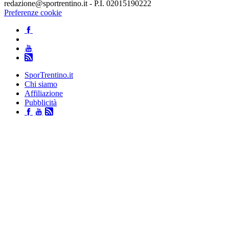
redazione@sportrentino.it - P.I. 02015190222
Preferenze cookie
SporTrentino.it
Chi siamo
Affiliazione
Pubblicità